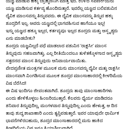
ಯಜ್ಞ ಮಾಡುವ ಹಕ್ಕು ಬ್ರಾಹ್ಮಣನಿಗೆ ಮಾತ್ರ ಇದೆ. ಉಳಿದ ಸವರ್ಣೀಯರು
ಯಜ್ಞ ಮಾಡಿಸುವ ಕರ್ತವ್ಯ ಹೊಂದಿರುತ್ತಾರೆ. ಇವರೆಲ್ಲ ಯಜ್ಞದ ಬಲಿಪಶುವಿನ
ದೈವಿಕ ಮಾಂಸವನ್ನು ತಿನ್ನುವವರು. ಈ ದೈವಿಕ ಮಾಂಸವನ್ನು ತಿನ್ನುವ ಹಕ್ಕು
ಶೂದ್ರರಿಗೆ ಇಲ್ಲ. ಅವರು ಯಜ್ಞದಲ್ಲಿ ಭಾಗವಹಿಸುವ ಹಾಗೆಯೂ ಇಲ್ಲ!
ಇನ್ನು ಯಜ್ಞದ ಹಕ್ಕೂ ಇಲ್ಲದ, ಕರ್ತವ್ಯವೂ ಇಲ್ಲದ ಶೂದ್ರರು ಮತ್ತು ಅಸ್ಪೃಶ್ಯರು
ಏನು ಮಾಡಬೇಕು?
ಶೂದ್ರರು ಯಜ್ಞವಿಲ್ಲದೆ ವಧೆ ಮಾಡಲಾದ ಪಶುವಿನ ‘ರಾಕ್ಷಸೀ’ ಮಾಂಸ
ತಿನ್ನುವುದು ಸಹಜವಾಗಿತ್ತು. ಎಲ್ಲ ರೀತಿಯಿಂದಲೂ ತುಳಿತಕ್ಕೊಳಗಾದ ಅಸ್ಪೃಶ್ಯರು
ಸತ್ತದನದ ಮಾಂಸ ತಿನ್ನುವುದು ಅನಿವಾರ್ಯವಾಯಿತು.
ವೇದಪ್ರಣೀತ ಮಂತ್ರಗಳ ಮೂಲಕ ಮನು ಮಾಂಸವನ್ನು ದೈವೀ ಮತ್ತು ರಾಕ್ಷಸೀ
ಮಾಂಸವಾಗಿ ವಿಂಗಡಿಸುವ ಮೂಲಕ ಶೂದ್ರರ ಮಾಂಸಾಹಾರದಲ್ಲಿ ಕೀಳರಿಮೆಯ
ವಿಷ ಬೆರೆಸಿದ!
ಈ ವಿಷ ಇಂದಿಗೂ ಜೀವಂತವಾಗಿದೆ. ಶೂದ್ರರು ತಾವು ಮಾಂಸಾಹಾರಿಗಳು
ಎಂದು ಹೇಳಿಕೊಳ್ಳಲು ಹಿಂಜರಿಯುತ್ತಾರೆ. ಕೆಲವರು ಧೈರ್ಯ ಮಾಡಿದರೂ
ಶನಿವಾರ ತಿನ್ನುವುದಿಲ್ಲ, ಮಂಗಳವಾರ ತಿನ್ನುವುದಿಲ್ಲ ಎಂದು ಹೇಳುತ್ತ, ಆ ದಿನ
ತಾವು ಶುದ್ಧ ಶಾಖಾಹಾರಿ ಎಂದು ತೃಪ್ತಿಪಡುತ್ತಾರೆ. ಇವರ ಯಾವುದೇ ಧಾರ್ಮಿಕ
ಭಾವನೆಗಳಿರಬಹುದು, ಶೂದ್ರರ ಮಾಂಸಾಹಾರದಲ್ಲಿ ಮನು ಹಾಕಿದ
ಕೀಳರಿಮೆಯ ವಿಷ ಇನ್ನೂ ಕ್ರಿಯಾಶೀಲವಾಗಿದೆ.