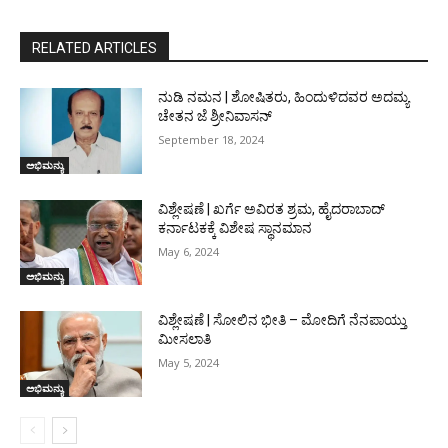
RELATED ARTICLES
ನುಡಿ ನಮನ | ಶೋಷಿತರು, ಹಿಂದುಳಿದವರ ಅದಮ್ಯ
ಚೇತನ ಜೆ ಶ್ರೀನಿವಾಸನ್
September 18, 2024
ಅಭಿಮನ್ಯು
ವಿಶ್ಲೇಷಣೆ | ಖರ್ಗೆ ಅವಿರತ ಶ್ರಮ, ಹೈದರಾಬಾದ್
ಕರ್ನಾಟಕಕ್ಕೆ ವಿಶೇಷ ಸ್ಥಾನಮಾನ
May 6, 2024
ಅಭಿಮನ್ಯು
ವಿಶ್ಲೇಷಣೆ | ಸೋಲಿನ ಭೀತಿ – ಮೋದಿಗೆ ನೆನಪಾಯ್ತು
ಮೀಸಲಾತಿ
May 5, 2024
ಅಭಿಮನ್ಯು