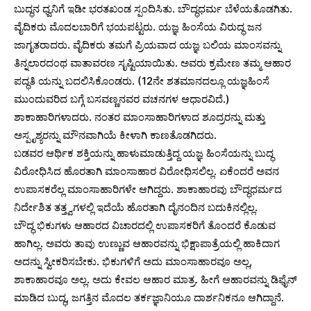
ಬುದ್ಧನ ಧ್ವನಿಗೆ ಇಡೀ ಭರತಖಂಡ ಸ್ಪಂದಿಸಿತು. ಬೌದ್ಧಧರ್ಮ ಬೆಳೆಯತೊಡಗಿತು.
ವೈದಿಕರು ಮೊದಲಬಾರಿಗೆ ಭಯಪಟ್ಟರು. ಯಜ್ಞ ಹಿಂಸೆಯ ವಿರುದ್ಧ ಜನ
ಜಾಗೃತರಾದರು. ವೈದಿಕರು ತಮಗೆ ಪ್ರಿಯವಾದ ಯಜ್ಞ ಬಲಿಯ ಮಾಂಸವನ್ನು
ತಿನ್ನಲಾರದಂಥ ವಾತಾವರಣ ಸೃಷ್ಟಿಯಾಯಿತು. ಅವರು ಕ್ರಮೇಣ ತಮ್ಮ ಆಹಾರ
ಪದ್ಧತಿ ಯನ್ನು ಬದಲಿಸಿಕೊಂಡರು. (12ನೇ ಶತಮಾನದಲ್ಲೂ ಯಜ್ಞಹಿಂಸೆ
ಮುಂದುವರಿದ ಬಗ್ಗೆ ಬಸವಣ್ಣನವರ ವಚನಗಳ ಆಧಾರವಿದೆ.)
ಶಾಕಾಹಾರಿಗಳಾದರು. ನಂತರ ಮಾಂಸಾಹಾರಿಗಳಾದ ಶೂದ್ರರನ್ನು ಮತ್ತು
ಅಸ್ಪೃಶ್ಯರನ್ನು ಮೌನವಾಗಿಯೆ ಕೀಳಾಗಿ ಕಾಣತೊಡಗಿದರು‌.
ಬಡವರ ಆರ್ಥಿಕ ಶಕ್ತಿಯನ್ನು ಹಾಳುಮಾಡುತ್ತಿದ್ದ ಯಜ್ಞ ಹಿಂಸೆಯನ್ನು ಬುದ್ಧ
ವಿರೋಧಿಸಿದ ಹೊರತಾಗಿ ಮಾಂಸಾಹಾರ ವಿರೋಧಿಸಲಿಲ್ಲ. ಏಕೆಂದರೆ ಅವನ
ಉಪಾಸಕರೆಲ್ಲ ಮಾಂಸಾಹಾರಿಗಳೇ ಆಗಿದ್ದರು. ಶಾಕಾಹಾರವು ಬೌದ್ಧಧರ್ಮದ
ನಿರ್ದೇಶಿತ ತತ್ತ್ವಗಳಲ್ಲಿ ಇದೆಯೆ ಹೊರತಾಗಿ ದೈನಂದಿನ ಬದುಕಿನಲ್ಲಿಲ್ಲ.
ಬೌದ್ಧ ಭಿಕುಗಳು ಆಹಾರದ ವಿಚಾರದಲ್ಲಿ ಉಪಾಸಕರಿಗೆ ತೊಂದರೆ ಕೊಡುವ
ಹಾಗಿಲ್ಲ. ಅವರು ತಾವು ಉಣ್ಣುವ ಆಹಾರವನ್ನು ಭಿಕ್ಷಾಪಾತ್ರೆಯಲ್ಲಿ ಹಾಕಿದಾಗ
ಅದನ್ನು ಸ್ವೀಕರಿಸಬೇಕು. ಭಿಕುಗಳಿಗೆ ಅದು ಮಾಂಸಾಹಾರವೂ ಅಲ್ಲ,
ಶಾಕಾಹಾರವೂ ಅಲ್ಲ. ಅದು ಕೇವಲ ಆಹಾರ ಮಾತ್ರ. ಹೀಗೆ ಆಹಾರವನ್ನು ಡಿಫೈನ್
ಮಾಡಿದ ಬುದ್ಧ, ಜಗತ್ತಿನ ಮೊದಲ ತರ್ಕಜ್ಞಾನಿಯೂ ದಾರ್ಶನಿಕನೂ ಆಗಿದ್ದಾನೆ.