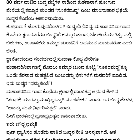
80 ವರ್ಷ ದಾಟಿದ ಬುದ್ಧ ವಜ್ಜಿಗಳ ನಾಡಿಂದ ಕುಶನಾರಾಗೆ ಹೋಗುವ
ವೇಳೆಯಲ್ಲಿ ಕಮ್ಮಾರ ಚುಂದನ “ಸೂಕರಮದ್ದ” ಎಂಬ ಮಾಂಸಾಹಾರ ಭಿಕ್ಷೆಯೆ
ಬುದ್ಧನ ಕೊನೆಯ ಆಹಾರವಾಯಿತು.
ಕುಶನಾರಾಗೆ ಹೋಗುವುದರೊಳಗಾಗಿ ಬುದ್ಧ ಬೇನೆಬಿದ್ದ. ಮಹಾಪರಿನಿರ್ವಾಣದ
ಕೊನೆಯ ಕ್ಷಣದವರೆಗೂ ಬುದ್ಧನಿಗೆ ಕಮ್ಮಾರ ಚುಂದನದೇ ಚಿಂತೆಯಾಗಿತ್ತು. ಎಲ್ಲಿ
ಭಿಕುಗಳು, ಉಪಾಸಕರು ಕಮ್ಮಾರ ಚುಂದನಿಗೆ ಅಪಮಾನ ಮಾಡುವರೋ ಎಂಬ
ಚಿಂತೆ.
ಜ್ಞಾನೋದಯದ ಸಂದರ್ಭದಲ್ಲಿ ಸುಜಾತಾ ಕೊಟ್ಟ ಖೀರಿಗೂ
ಮಹಾಪರಿನಿರ್ವಾಣಕ್ಕೆ ಮೊದಲು ಕಮ್ಮಾರ ಚುಂದ ಕೊಟ್ಟ “ಸೂಕರಮದ್ದ”ಕ್ಕೂ
ಒಂದೇ ತೆರನಾದ ಮಹತ್ವವಿದೆ ಎಂಬುದನ್ನು ಭಿಕುಗಳಿಗೆ ಮನವರಿಕೆ ಮಾಡಿದ.
ಇದು ಬುದ್ಧನ “ಧಮ್ಮಚಿಂತೆ”!
ಮಹಾಪರಿನಿರ್ವಾಣದ ಕೊನೆಯ ಕ್ಷಣದಲ್ಲಿ ದುಃಖತಪ್ತ ಆನಂದ ಕೇಳಿದ
“ಸಂಘಕ್ಕೆ ಯಾರನ್ನು ಮುಖ್ಯಸ್ಥರನ್ನಾಗಿ ಮಾಡಬೇಕು” ಎಂದು. ಆಗ ಬುದ್ಧ ಹೇಳದ,
“ಅದನ್ನು ಸಂಘ ನಿರ್ಧರಿಸುತ್ತದೆ” ಎಂದು‌.
ಹೀಗೆ ಭಾರತದಲ್ಲಿ ಪ್ರಜಾಪ್ರಭುತ್ವದ ಜನನವಾಯಿತು.
ಇದು ಬೌದ್ಧ ಧಮ್ಮ!!
ಫುಡ್ ಫ್ಯಾಸಿಸ಼ಂ ಹೊಡೆದು ಹಾಕಿದ ಬುದ್ಧನ ರೀತಿ ಅನನ್ಯವಾಗಿದೆ. ಆತ