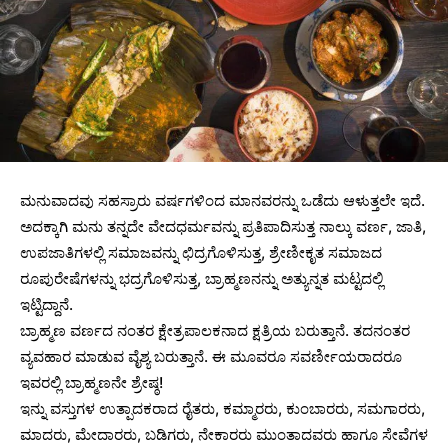
ಮನುವಾದವು ಸಹಸ್ರಾರು ವರ್ಷಗಳಿಂದ ಮಾನವರನ್ನು ಒಡೆದು ಆಳುತ್ತಲೇ ಇದೆ.
ಅದಕ್ಕಾಗಿ ಮನು ತನ್ನದೇ ವೇದಧರ್ಮವನ್ನು ಪ್ರತಿಪಾದಿಸುತ್ತ ನಾಲ್ಕು ವರ್ಣ, ಜಾತಿ,
ಉಪಜಾತಿಗಳಲ್ಲಿ ಸಮಾಜವನ್ನು ಛಿದ್ರಗೊಳಿಸುತ್ತ, ಶ್ರೇಣೀಕೃತ ಸಮಾಜದ
ರೂಪುರೇಷೆಗಳನ್ನು ಭದ್ರಗೊಳಿಸುತ್ತ, ಬ್ರಾಹ್ಮಣನನ್ನು ಅತ್ಯುನ್ನತ ಮಟ್ಟದಲ್ಲಿ
ಇಟ್ಟಿದ್ದಾನೆ.
ಬ್ರಾಹ್ಮಣ ವರ್ಣದ ನಂತರ ಕ್ಷೇತ್ರಪಾಲಕನಾದ ಕ್ಷತ್ರಿಯ ಬರುತ್ತಾನೆ. ತದನಂತರ
ವ್ಯವಹಾರ ಮಾಡುವ ವೈಶ್ಯ ಬರುತ್ತಾನೆ. ಈ ಮೂವರೂ ಸವರ್ಣೀಯರಾದರೂ
ಇವರಲ್ಲಿ ಬ್ರಾಹ್ಮಣನೇ ಶ್ರೇಷ್ಠ!
ಇನ್ನು ವಸ್ತುಗಳ ಉತ್ಪಾದಕರಾದ ರೈತರು, ಕಮ್ಮಾರರು, ಕುಂಬಾರರು, ಸಮಗಾರರು,
ಮಾದರು, ಮೇದಾರರು, ಬಡಿಗರು, ನೇಕಾರರು ಮುಂತಾದವರು ಹಾಗೂ ಸೇವೆಗಳ