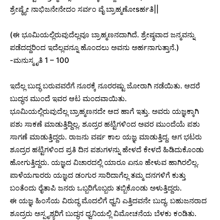
ಶ್ರೇಷ್ಠ್ಯೇ ನಾಭಿಜನೇನೇದಂ ಸರ್ವಂ ವೈ ಬ್ರಾಹ್ಮಣೋsರ್ಹತಿ||
(ಈ ಭೂಮಿಯಲ್ಲಿರುವುದೆಲ್ಲವೂ ಬ್ರಾಹ್ಮಣನದಾಗಿದೆ. ಶ್ರೇಷ್ಠವಾದ ಜನ್ಮವನ್ನು
ಪಡೆದದ್ದರಿಂದ ಇದೆಲ್ಲವನ್ನೂ ಹೊಂದಲು ಅವನು ಅರ್ಹನಾಗುತ್ತಾನೆ.)
-ಮನುಸ್ಮೃತಿ 1 – 100
ಇದೆಲ್ಲ ಬುದ್ಧ ಬರುವವರೆಗೆ ನೂರಕ್ಕೆ ನೂರರಷ್ಟು ಜೋರಾಗಿ ನಡೆಯಿತು. ಆದರೆ
ಬುದ್ಧನ ಮುಂದೆ ಇವರ ಆಟ ಮಂದವಾಯಿತು.
ಭೂಮಿಯಲ್ಲಿರುವುದೆಲ್ಲ ಬ್ರಾಹ್ಮಣನದೇ ಆದ ಹಾಗೆ ಇತ್ತು. ಅವರು ಯಜ್ಞಕ್ಕಾಗಿ
ಪಶು ಸಾಕಣೆ ಮಾಡುತ್ತಿದ್ದಿಲ್ಲ. ಶೂದ್ರರ ಹಟ್ಟಿಗಳಿಂದ ಅವರ ಮುಂದೆಯೆ ಪಶು
ಸಾಗಣೆ ಮಾಡುತ್ತಿದ್ದರು. ರಾಜನು ವರ್ಷ ಕಾಲ ಯಜ್ಞ ಮಾಡುತ್ತಿದ್ದ. ಆಗ ಭಟರು
ಶೂದ್ರರ ಹಟ್ಟಿಗಳಿಂದ ಪ್ರತಿ ದಿನ ಪಶುಗಳನ್ನು ಹೇಳದೆ ಕೇಳದೆ ಹಿಡಿದುಕೊಂಡು
ಹೋಗುತ್ತಿದ್ದರು. ಯಜ್ಞದ ವಿಚಾರದಲ್ಲಿ ಯಾರೂ ಏನೂ ಹೇಳುವ ಹಾಗಿರಲಿಲ್ಲ.
ಪಾಳೆಯಗಾರರು ಯಜ್ಞದ ಡಂಗುರ ಸಾರಿದಾಗೆಲ್ಲ ತಮ್ಮ ದನಗಳಿಗೆ ಕುತ್ತು
ಬಂತೆಂದು ರೈತಾಪಿ ಜನರು ಒಬ್ಬರಿಗೊಬ್ಬರು ತಬ್ಬಿಕೊಂಡು ಅಳುತ್ತಿದ್ದರು.
ಈ ಯಜ್ಞ ಹಿಂಸೆಯ ವಿರುದ್ಧ ಮೊದಲಿಗೆ ಧ್ವನಿ ಎತ್ತಿದವನೇ ಬುದ್ಧ. ಬಹುಜನರಾದ
ಶೂದ್ರರು ಅಸ್ಪೃಶ್ಯರಿಗೆ ಬುದ್ಧನ ಧ್ವನಿಯಲ್ಲಿ ವಿಮೋಚನೆಯ ಬೆಳಕು ಕಂಡಿತು.