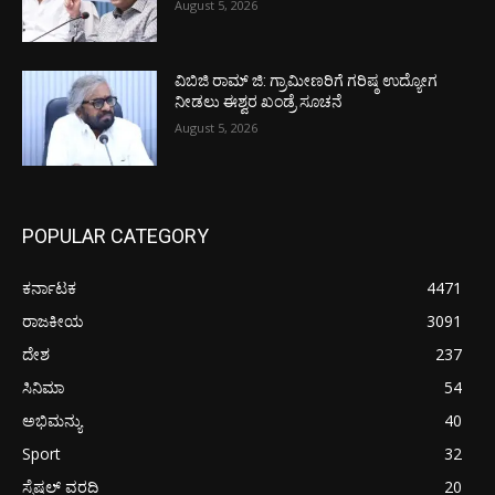
August 5, 2026
ವಿಬಿಜಿ ರಾಮ್ ಜಿ: ಗ್ರಾಮೀಣರಿಗೆ ಗರಿಷ್ಠ ಉದ್ಯೋಗ
ನೀಡಲು ಈಶ್ವರ ಖಂಡ್ರೆ ಸೂಚನೆ
August 5, 2026
POPULAR CATEGORY
ಕರ್ನಾಟಕ
4471
ರಾಜಕೀಯ
3091
ದೇಶ
237
ಸಿನಿಮಾ
54
ಅಭಿಮನ್ಯು
40
Sport
32
ಸ್ಪೆಷಲ್ ವರದಿ
20