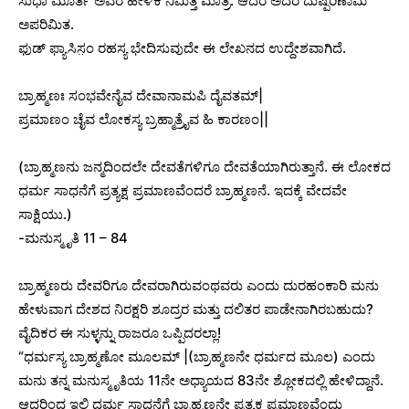
ಸುಧಾ ಮೂರ್ತಿ ಅವರ ಹೇಳಿಕೆ ನಿಮಿತ್ತ ಮಾತ್ರ. ಆದರೆ ಅದರ ದುಷ್ಪರಿಣಾಮ
ಅಪರಿಮಿತ.
ಫುಡ್ ಫ್ಯಾಸಿಸ಼ಂ ರಹಸ್ಯ ಭೇದಿಸುವುದೇ ಈ ಲೇಖನದ ಉದ್ದೇಶವಾಗಿದೆ.
ಬ್ರಾಹ್ಮಣಃ ಸಂಭವೇನೈವ ದೇವಾನಾಮಪಿ ದೈವತಮ್|
ಪ್ರಮಾಣಂ ಚೈವ ಲೋಕಸ್ಯ ಬ್ರಹ್ಮಾತ್ರೈವ ಹಿ ಕಾರಣಂ||
(ಬ್ರಾಹ್ಮಣನು ಜನ್ಮದಿಂದಲೇ ದೇವತೆಗಳಿಗೂ ದೇವತೆಯಾಗಿರುತ್ತಾನೆ. ಈ ಲೋಕದ
ಧರ್ಮ ಸಾಧನೆಗೆ ಪ್ರತ್ಯಕ್ಷ ಪ್ರಮಾಣವೆಂದರೆ ಬ್ರಾಹ್ಮಣನೆ. ಇದಕ್ಕೆ ವೇದವೇ
ಸಾಕ್ಷಿಯು.)
-ಮನುಸ್ಮೃತಿ 11 – 84
ಬ್ರಾಹ್ಮಣರು ದೇವರಿಗೂ ದೇವರಾಗಿರುವಂಥವರು ಎಂದು ದುರಹಂಕಾರಿ ಮನು
ಹೇಳುವಾಗ ದೇಶದ ನಿರಕ್ಷರಿ ಶೂದ್ರರ ಮತ್ತು ದಲಿತರ ಪಾಡೇನಾಗಿರಬಹುದು?
ವೈದಿಕರ ಈ ಸುಳ್ಳನ್ನು ರಾಜರೂ ಒಪ್ಪಿದರಲ್ಲಾ!
“ಧರ್ಮಸ್ಯ ಬ್ರಾಹ್ಮಣೋ ಮೂಲಮ್ |(ಬ್ರಾಹ್ಮಣನೇ ಧರ್ಮದ ಮೂಲ) ಎಂದು
ಮನು ತನ್ನ ಮನುಸ್ಮೃತಿಯ 11ನೇ ಅಧ್ಯಾಯದ 83ನೇ ಶ್ಲೋಕದಲ್ಲಿ ಹೇಳಿದ್ದಾನೆ.
ಆದ್ದರಿಂದ ಇಲ್ಲಿ ಧರ್ಮ ಸಾಧನೆಗೆ ಬ್ರಾಹ್ಮಣನೇ ಪ್ರತ್ಯಕ್ಷ ಪ್ರಮಾಣವೆಂದು