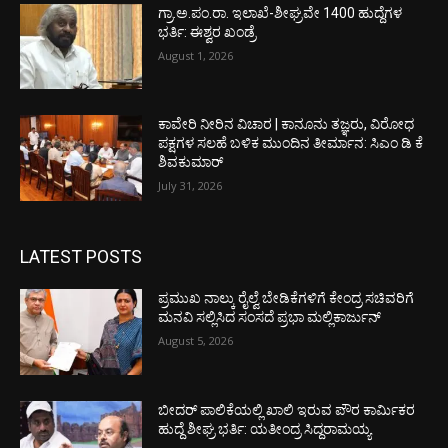
ಗ್ರಾ.ಅ.ಪಂ.ರಾ. ಇಲಾಖೆ-ಶೀಘ್ರವೇ 1400 ಹುದ್ದೆಗಳ
ಭರ್ತಿ: ಈಶ್ವರ ಖಂಡ್ರೆ
August 1, 2026
ಕಾವೇರಿ ನೀರಿನ ವಿಚಾರ | ಕಾನೂನು ತಜ್ಞರು, ವಿರೋಧ
ಪಕ್ಷಗಳ ಸಲಹೆ ಬಳಿಕ ಮುಂದಿನ ತೀರ್ಮಾನ: ಸಿಎಂ ಡಿ ಕೆ
ಶಿವಕುಮಾರ್
July 31, 2026
LATEST POSTS
ಪ್ರಮುಖ ನಾಲ್ಕು ರೈಲ್ವೆ ಬೇಡಿಕೆಗಳಿಗೆ ಕೇಂದ್ರ ಸಚಿವರಿಗೆ
ಮನವಿ ಸಲ್ಲಿಸಿದ ಸಂಸದೆ ಪ್ರಭಾ ಮಲ್ಲಿಕಾರ್ಜುನ್
August 5, 2026
ಬೀದರ್ ಪಾಲಿಕೆಯಲ್ಲಿ ಖಾಲಿ ಇರುವ ಪೌರ ಕಾರ್ಮಿಕರ
ಹುದ್ದೆ ಶೀಘ್ರ ಭರ್ತಿ: ಯತೀಂದ್ರ ಸಿದ್ದರಾಮಯ್ಯ