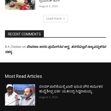
ಪ್ರಿಯಾಂಕ್ ಖರ್ಗೆ
August 5, 2026
Load more
RECENT COMMENTS
ದೇವರಾಜ ಅರಸು ಪ್ರಯೋಗಿಸಿದ ಅಸ್ತ್ರ, ತನಗರಿವಿಲ್ಲದೆ ರಾಜ್ಯವನ್ನುಳಿಸಿದ
B A Chettan
on
ರಹಸ್ಯ
Most Read Articles
ಬೀದರ್ ಪಾಲಿಕೆಯಲ್ಲಿ ಖಾಲಿ ಇರುವ ಪೌರ ಕಾರ್ಮಿಕರ
ಹುದ್ದೆ ಶೀಘ್ರ ಭರ್ತಿ: ಯತೀಂದ್ರ ಸಿದ್ದರಾಮಯ್ಯ
August 5, 2026