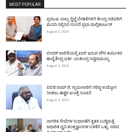
MOST POPULAR
ಪ್ರಮುಖ ನಾಲ್ಕು ರೈಲ್ವೆ ಬೇಡಿಕೆಗಳಿಗೆ ಕೇಂದ್ರ ಸಚಿವರಿಗೆ
ಮನವಿ ಸಲ್ಲಿಸಿದ ಸಂಸದೆ ಪ್ರಭಾ ಮಲ್ಲಿಕಾರ್ಜುನ್
August 5, 2026
ಬೀದರ್ ಪಾಲಿಕೆಯಲ್ಲಿ ಖಾಲಿ ಇರುವ ಪೌರ ಕಾರ್ಮಿಕರ
ಹುದ್ದೆ ಶೀಘ್ರ ಭರ್ತಿ: ಯತೀಂದ್ರ ಸಿದ್ದರಾಮಯ್ಯ
August 5, 2026
ವಿಬಿಜಿ ರಾಮ್ ಜಿ: ಗ್ರಾಮೀಣರಿಗೆ ಗರಿಷ್ಠ ಉದ್ಯೋಗ
ನೀಡಲು ಈಶ್ವರ ಖಂಡ್ರೆ ಸೂಚನೆ
August 5, 2026
ನಾಗರಿಕ ಸೇವೆಗಳ ಸುಧಾರಣೆಗೆ ಕೃತಕ ಬುದ್ಧಿಮತ್ತೆ
ಆಧಾರಿತ ಧ್ವನಿ ತಂತ್ರಜ್ಞಾನಗಳ ಬಳಕೆಗೆ ಒತ್ತು: ಸಚಿವ