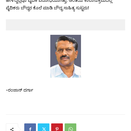
ಹೇಳಿದ್ದೆಲ್ಲವೂ ವೈದಿಕ ವಿರೋಧಿಯಾಗಿತ್ತು. ಅಂತೆಯೆ ಕಾಲಾನುಕ್ರಮದಲ್ಲಿ
ವೈದಿಕರು ಬೌದ್ಧರ ಕೊಲೆ ಮಾಡಿ ಬೌದ್ಧ ಸಾಹಿತ್ಯ ಸುಟ್ಟರು!
-ರಂಜಾನ್ ದರ್ಗಾ