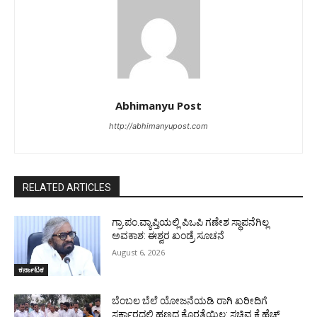
Abhimanyu Post
http://abhimanyupost.com
RELATED ARTICLES
ಗ್ರಾ.ಪಂ.ವ್ಯಾಪ್ತಿಯಲ್ಲಿ ಪಿಒಪಿ ಗಣೇಶ ಸ್ಥಾಪನೆಗಿಲ್ಲ
ಅವಕಾಶ: ಈಶ್ವರ ಖಂಡ್ರೆ ಸೂಚನೆ
August 6, 2026
ಕರ್ನಾಟಕ
ಬೆಂಬಲ ಬೆಲೆ ಯೋಜನೆಯಡಿ ರಾಗಿ ಖರೀದಿಗೆ
ಸರ್ಕಾರದಲ್ಲಿ ಹಣದ ಕೊರತೆಯಿಲ್ಲ: ಸಚಿವ ಕೆ.ಹೆಚ್