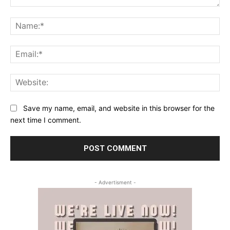
Comment:
Na
Ema
Web
Save my name, email, and website in this browser for the
next time I comment.
- Advertisment -