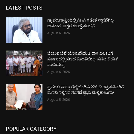
LATEST POSTS
ಗ್ರಾ.ಪಂ.ವ್ಯಾಪ್ತಿಯಲ್ಲಿ ಪಿಒಪಿ ಗಣೇಶ ಸ್ಥಾಪನೆಗಿಲ್ಲ
ಅವಕಾಶ: ಈಶ್ವರ ಖಂಡ್ರೆ ಸೂಚನೆ
August 6, 2026
ಬೆಂಬಲ ಬೆಲೆ ಯೋಜನೆಯಡಿ ರಾಗಿ ಖರೀದಿಗೆ
ಸರ್ಕಾರದಲ್ಲಿ ಹಣದ ಕೊರತೆಯಿಲ್ಲ: ಸಚಿವ ಕೆ.ಹೆಚ್
ಮುನಿಯಪ್ಪ
August 6, 2026
ಪ್ರಮುಖ ನಾಲ್ಕು ರೈಲ್ವೆ ಬೇಡಿಕೆಗಳಿಗೆ ಕೇಂದ್ರ ಸಚಿವರಿಗೆ
ಮನವಿ ಸಲ್ಲಿಸಿದ ಸಂಸದೆ ಪ್ರಭಾ ಮಲ್ಲಿಕಾರ್ಜುನ್
August 5, 2026
POPULAR CATEGORY