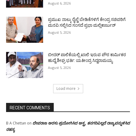
August 6, 2026
ಪ್ರಮುಖ ನಾಲ್ಕು ರೈಲ್ವೆ ಬೇಡಿಕೆಗಳಿಗೆ ಕೇಂದ್ರ ಸಚಿವರಿಗೆ
ಮನವಿ ಸಲ್ಲಿಸಿದ ಸಂಸದೆ ಪ್ರಭಾ ಮಲ್ಲಿಕಾರ್ಜುನ್
August 5, 2026
ಬೀದರ್ ಪಾಲಿಕೆಯಲ್ಲಿ ಖಾಲಿ ಇರುವ ಪೌರ ಕಾರ್ಮಿಕರ
ಹುದ್ದೆ ಶೀಘ್ರ ಭರ್ತಿ: ಯತೀಂದ್ರ ಸಿದ್ದರಾಮಯ್ಯ
August 5, 2026
Load more
RECENT COMMENTS
ದೇವರಾಜ ಅರಸು ಪ್ರಯೋಗಿಸಿದ ಅಸ್ತ್ರ, ತನಗರಿವಿಲ್ಲದೆ ರಾಜ್ಯವನ್ನುಳಿಸಿದ
B A Chettan
on
ರಹಸ್ಯ