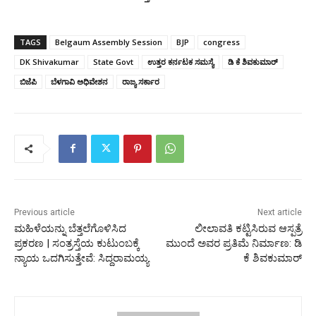
TAGS
Belgaum Assembly Session
BJP
congress
DK Shivakumar
State Govt
ಉತ್ತರ ಕರ್ನಟಕ ಸಮಸ್ಯೆ
ಡಿ ಕೆ ಶಿವಕುಮಾರ್‌
ಬಿಜೆಪಿ
ಬೆಳಗಾವಿ ಅಧಿವೇಶನ
ರಾಜ್ಯ ಸರ್ಕಾರ
Previous article
Next article
ಮಹಿಳೆಯನ್ನು ಬೆತ್ತಲೆಗೊಳಿಸಿದ
ಲೀಲಾವತಿ ಕಟ್ಟಿಸಿರುವ ಆಸ್ಪತ್ರೆ
ಪ್ರಕರಣ | ಸಂತ್ರಸ್ತೆಯ ಕುಟುಂಬಕ್ಕೆ
ಮುಂದೆ ಅವರ ಪ್ರತಿಮೆ ನಿರ್ಮಾಣ: ಡಿ
ನ್ಯಾಯ ಒದಗಿಸುತ್ತೇವೆ: ಸಿದ್ದರಾಮಯ್ಯ
ಕೆ ಶಿವಕುಮಾರ್‌