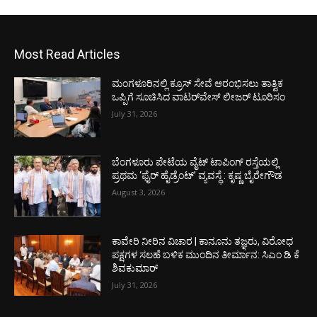
Most Read Articles
ಮಂಗಳೂರಿನಲ್ಲಿ ಕ್ರೂಸ್ ಸೇವೆ ಆರಂಭಿಸಲು ತಾತ್ವಿಕ
ಒಪ್ಪಿಗೆ ಸೂಚಿಸಿದ ವಾಟರ್‌ವೇಸ್ ಲೀಜರ್ ಟೂರಿಸಂ
July 31, 2026
ಬೆಂಗಳೂರು ಪೇಟೆಯ ವೈಟ್ ಟಾಪಿಂಗ್ ರಸ್ತೆಯಲ್ಲಿ
ಪ್ರಥಮ ‘ಫೈರ್ ಹೈಡ್ರೆಂಟ್’ ವ್ಯವಸ್ಥೆ : ಕೃಷ್ಣ ಬೈರೇಗೌಡ
August 3, 2026
ಕಾವೇರಿ ನೀರಿನ ವಿಚಾರ | ಕಾನೂನು ತಜ್ಞರು, ವಿರೋಧ
ಪಕ್ಷಗಳ ಸಲಹೆ ಬಳಿಕ ಮುಂದಿನ ತೀರ್ಮಾನ: ಸಿಎಂ ಡಿ ಕೆ
ಶಿವಕುಮಾರ್
July 31, 2026