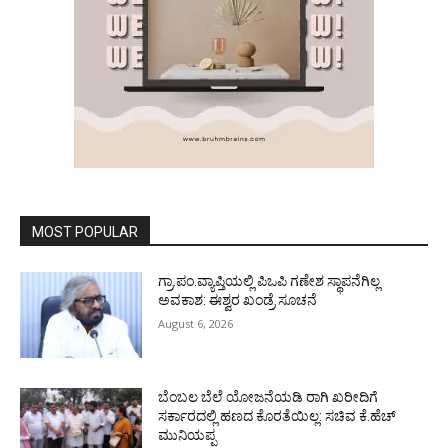
MOST POPULAR
ಗ್ರಾ.ಪಂ.ವ್ಯಾಪ್ತಿಯಲ್ಲಿ ಪಿಒಪಿ ಗಣೇಶ ಸ್ಥಾಪನೆಗಿಲ್ಲ
ಅವಕಾಶ: ಈಶ್ವರ ಖಂಡ್ರೆ ಸೂಚನೆ
August 6, 2026
ಬೆಂಬಲ ಬೆಲೆ ಯೋಜನೆಯಡಿ ರಾಗಿ ಖರೀದಿಗೆ
ಸರ್ಕಾರದಲ್ಲಿ ಹಣದ ಕೊರತೆಯಿಲ್ಲ: ಸಚಿವ ಕೆ.ಹೆಚ್
ಮುನಿಯಪ್ಪ