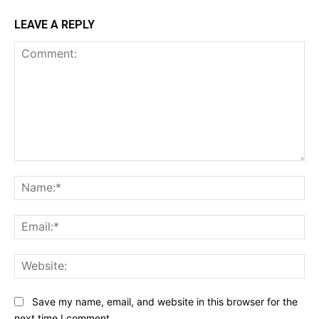
LEAVE A REPLY
Comment:
Na
Ema
Web
Save my name, email, and website in this browser for the
next time I comment.