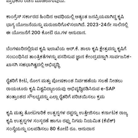
ಪ್ರಾಧಿಕಾರ ರಚನೆ ಮಾಡಲಾಗುವುದು.
ಕಾಂಗ್ರೆಸ್‌ ಸರ್ಕಾರದ ಹಿಂದಿನ ಅವಧಿಯಲ್ಲಿ ಅತ್ಯಂತ ಜನಪ್ರಿಯವಾಗಿದ್ದ ಕೃಷಿ
ಭಾಗ್ಯ ಯೋಜನೆಯನ್ನು ಮರುಜಾರಿಗೊಳಿಸಲಾಗಿದೆ. 2023-24ನೇ ಸಾಲಿನಲ್ಲಿ
ಈ ಯೋಜನೆಗೆ 200 ಕೋಟಿ ರೂ.ಗಳ ಅನುದಾನ.
ಬೆಂಗಳೂರಿನಲ್ಲಿರುವ ಕೃಷಿ ಇಲಾಖೆಯ ಆರ್.ಕೆ. ಶಾಲಾ ಕೃಷಿ ಕ್ಷೇತ್ರವನ್ನು ಕೃಷಿಗೆ
ಸಂಬಂಧಿಸಿದ ತಾಂತ್ರಿಕತೆಗಳನ್ನು ಪಸರಿಸುವ ಜ್ಞಾನ ಕೇಂದ್ರವನ್ನಾಗಿ ಸಾರ್ವಜನಿಕ-
ಖಾಸಗಿ ಸಹಭಾಗಿತ್ವದಲ್ಲಿ ಅಭಿವೃದ್ಧಿ
ರೈತರಿಗೆ ಕೀಟ, ರೋಗ ಮತ್ತು ಪೋಷಕಾಂಶ ನಿರ್ವಹಣೆಯ ಸಲಹೆ ನೀಡಲು
ರಾಯಚೂರು ಕೃಷಿ ವಿಶ್ವವಿದ್ಯಾಲಯವು ಅಭಿವೃದ್ಧಿಪಡಿಸಿರುವ e-SAP
ತಂತ್ರಾಂಶದ ಸೌಲಭ್ಯವನ್ನು ಎಲ್ಲಾ ರೈತರಿಗೆ ಪರಿಚಯಿಸಲು ಕ್ರಮ
ಕೃಷಿ ಮತ್ತು ತೋಟಗಾರಿಕೆ ಉತ್ಪನ್ನಗಳ ರಫ್ತನ್ನು ಉತ್ತೇಜಿಸಲು ಕರ್ನಾಟಕ ರಾಜ್ಯ
ಕೃಷಿ ಉತ್ಪನ್ನಗಳ ಸಂಸ್ಕರಣೆ ಹಾಗೂ ರಫ್ತು ನಿಗಮ ನಿಯಮಿತ (ಕೆಪೆಕ್)
ಸಂಸ್ಥೆಯನ್ನು ಬಲಪಡಿಸಲು 80 ಕೋಟಿ ರೂ. ಅನುದಾನ