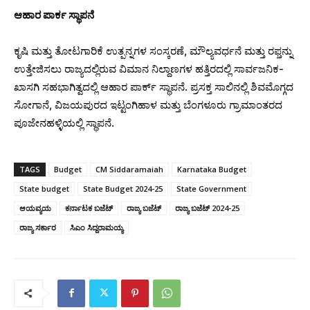
ಆಹಾರ ಪಾರ್ಕ ಸ್ಥಾಪನೆ
ಕೃಷಿ ಮತ್ತು ತೋಟಗಾರಿಕೆ ಉತ್ಪನ್ನಗಳ ಸಂಸ್ಕರಣೆ, ಮೌಲ್ಯವರ್ಧನೆ ಮತ್ತು ರಫ್ತನ್ನು
ಉತ್ತೇಜಿಸಲು ರಾಜ್ಯದಲ್ಲಿರುವ ವಿಮಾನ ನಿಲ್ದಾಣಗಳ ಹತ್ತಿರದಲ್ಲಿ ಸಾರ್ವಜನಿಕ-
ಖಾಸಗಿ ಸಹಭಾಗಿತ್ವದಲ್ಲಿ ಆಹಾರ ಪಾರ್ಕ್‌ ಸ್ಥಾಪನೆ. ಪ್ರಸಕ್ತ ಸಾಲಿನಲ್ಲಿ ಶಿವಮೊಗ್ಗದ
ಸೋಗಾನೆ, ವಿಜಯಪುರದ ಇಟ್ಟಂಗಿಹಾಳ ಮತ್ತು ಬೆಂಗಳೂರು ಗ್ರಾಮಾಂತರದ
ಪೂಜೇನಹಳ್ಳಿಯಲ್ಲಿ ಸ್ಥಾಪನೆ.
TAGS
Budget
CM Siddaramaiah
Karnataka Budget
State budget
State Budget 2024-25
State Government
ಆಯವ್ಯಯ
ಕರ್ನಾಟಕ ಬಜೆಟ್‌
ರಾಜ್ಯ ಬಜೆಟ್‌
ರಾಜ್ಯ ಬಜೆಟ್‌ 2024-25
ರಾಜ್ಯ ಸರ್ಕಾರ
ಸಿಎಂ ಸಿದ್ದರಾಮಯ್ಯ