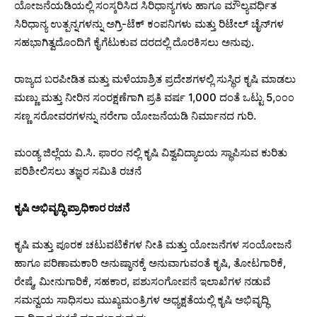
ಯೋಜನೆಯಡಿಯಲ್ಲಿ ಸಂಸ್ಕರಿಸಿದ ಸಿರಿಧಾನ್ಯಗಳು ಹಾಗೂ ಮೌಲ್ಯವರ್ಧಿತ
ಸಿರಿಧಾನ್ಯ ಉತ್ಪನ್ನಗಳನ್ನು ಅಗ್ರಿ-ಟೆಕ್ ಕಂಪನಿಗಳು ಮತ್ತು ರಿಟೇಲ್ ಚೈನ್‌ಗಳ
ಸಹಭಾಗಿತ್ವದೊಂದಿಗೆ ಕೈಗೆಟುಕುವ ದರದಲ್ಲಿ ದೊರಕಿಸಲು ಅನುವು.
ರಾಜ್ಯದ ಬರಪೀಡಿತ ಮತ್ತು ಮಳೆಯಾಶ್ರಿತ ಪ್ರದೇಶಗಳಲ್ಲಿ ಸುಸ್ಥಿರ ಕೃಷಿ ಮಾಡಲು
ಮಣ್ಣು ಮತ್ತು ನೀರಿನ ಸಂರಕ್ಷಣೆಗಾಗಿ ಪ್ರತಿ ವರ್ಷ 1,000 ದಂತೆ ಒಟ್ಟು 5,೦೦೦
ಸಣ್ಣ ಸರೋವರಗಳನ್ನು ನರೇಗಾ ಯೋಜನೆಯಡಿ ನಿರ್ಮಾನದ ಗುರಿ.
ಮಂಡ್ಯ ಜಿಲ್ಲೆಯ ವಿ.ಸಿ. ಫಾರಂ ನಲ್ಲಿ ಕೃಷಿ ವಿಶ್ವವಿದ್ಯಾಲಯ ಸ್ಥಾಪಿಸುವ ಕುರಿತು
ಪರಿಶೀಲಿಸಲು ತಜ್ಞರ ಸಮಿತಿ ರಚನೆ
ಕೃಷಿ ಅಭಿವೃದ್ಧಿ ಪ್ರಾಧಿಕಾರ ರಚನೆ
ಕೃಷಿ ಮತ್ತು ಪೂರಕ ಚಟುವಟಿಕೆಗಳ ನೀತಿ ಮತ್ತು ಯೋಜನೆಗಳ ಸಂಯೋಜನೆ
ಹಾಗೂ ಪರಿಣಾಮಕಾರಿ ಅನುಷ್ಠಾನಕ್ಕೆ ಅನುವಾಗುವಂತೆ ಕೃಷಿ, ತೋಟಗಾರಿಕೆ,
ರೇಷ್ಮೆ, ಮೀನುಗಾರಿಕೆ, ಸಹಕಾರ, ಪಶುಸಂಗೋಪನೆ ಇಲಾಖೆಗಳ ನಡುವೆ
ಸಮನ್ವಯ ಸಾಧಿಸಲು ಮುಖ್ಯಮಂತ್ರಿಗಳ ಅಧ್ಯಕ್ಷತೆಯಲ್ಲಿ ಕೃಷಿ ಅಭಿವೃದ್ಧಿ