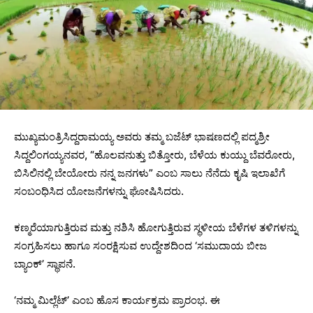
ಮುಖ್ಯಮಂತ್ರಿಸಿದ್ದರಾಮಯ್ಯ ಅವರು ತಮ್ಮ ಬಜೆಟ್‌ ಭಾಷಣದಲ್ಲಿ ಪದ್ಮಶ್ರೀ
ಸಿದ್ದಲಿಂಗಯ್ಯನವರ, “ಹೊಲವನುತ್ತು ಬಿತ್ತೋರು, ಬೆಳೆಯ ಕುಯ್ದು ಬೆವರೋರು,
ಬಿಸಿಲಿನಲ್ಲಿ ಬೇಯೋರು ನನ್ನ ಜನಗಳು” ಎಂಬ ಸಾಲು ನೆನೆದು ಕೃಷಿ ಇಲಾಖೆಗೆ
ಸಂಬಂಧಿಸಿದ ಯೋಜನೆಗಳನ್ನು ಘೋಷಿಸಿದರು.
ಕಣ್ಮರೆಯಾಗುತ್ತಿರುವ ಮತ್ತು ನಶಿಸಿ ಹೋಗುತ್ತಿರುವ ಸ್ಥಳೀಯ ಬೆಳೆಗಳ ತಳಿಗಳನ್ನು
ಸಂಗ್ರಹಿಸಲು ಹಾಗೂ ಸಂರಕ್ಷಿಸುವ ಉದ್ದೇಶದಿಂದ ‘ಸಮುದಾಯ ಬೀಜ
ಬ್ಯಾಂಕ್’ ಸ್ಥಾಪನೆ.
‘ನಮ್ಮ ಮಿಲ್ಲೆಟ್’ ಎಂಬ ಹೊಸ ಕಾರ್ಯಕ್ರಮ ಪ್ರಾರಂಭ. ಈ