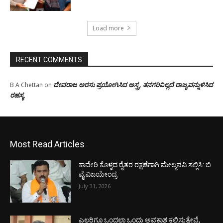
Load more
RECENT COMMENTS
ದೇವರಾಜ ಅರಸು ಪ್ರಯೋಗಿಸಿದ ಅಸ್ತ್ರ, ತನಗರಿವಿಲ್ಲದೆ ರಾಜ್ಯವನ್ನುಳಿಸಿದ
B A Chettan
on
ರಹಸ್ಯ
Most Read Articles
ಕಾವೇರಿ ಕೊಳ್ಳದ ರೈತರ ರಕ್ಷಣೆಗಾಗಿ ಮೇಲ್ಮನವಿ ಸಲ್ಲಿಸಿ: ಬಿ
ವೈ ವಿಜಯೇಂದ್ರ
July 31, 2026
ಎಲ್ಲರಿಗೂ ಒಂದಲ್ಲಾ ಒಂದು ಅವಕಾಶ ಕಲ್ಪಿಸುತ್ತೇವೆ,