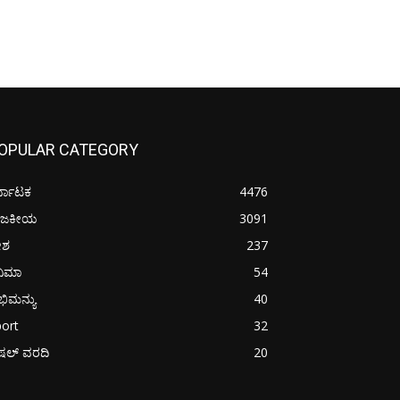
OPULAR CATEGORY
್ನಾಟಕ
4476
ಾಜಕೀಯ
3091
ೇಶ
237
ನಿಮಾ
54
ಿಮನ್ಯು
40
ort
32
ಪೆಷಲ್ ವರದಿ
20