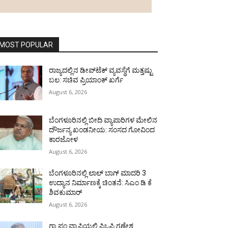
MOST POPULAR
ರಾಜ್ಯದಲ್ಲಿನ ಡೀಪ್‌ಟೆಕ್‌ ವ್ಯವಸ್ಥೆಗೆ ಮತ್ತಷ್ಟು
ಬಲ: ಸಚಿವ ಪ್ರಿಯಾಂಕ್ ಖರ್ಗೆ
August 6, 2026
ಬೆಂಗಳೂರಿನಲ್ಲಿ ಬೀದಿ ವ್ಯಾಪಾರಿಗಳ ಮೇಲಿನ
ದೌರ್ಜನ್ಯ ಖಂಡನೀಯ: ಸಂಸದ ಗೋವಿಂದ
ಕಾರಜೋಳ
August 6, 2026
ಬೆಂಗಳೂರಿನಲ್ಲಿ ಲಾಲ್ ಬಾಗ್ ಮಾದರಿ 3
ಉದ್ಯಾನ ನಿರ್ಮಾಣಕ್ಕೆ ಚಿಂತನೆ: ಸಿಎಂ ಡಿ ಕೆ
ಶಿವಕುಮಾರ್
August 6, 2026
ಗ್ರಾ.ಪಂ.ವ್ಯಾಪ್ತಿಯಲ್ಲಿ ಪಿಒಪಿ ಗಣೇಶ