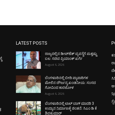
LATEST POSTS
P
ರಾಜ್ಯದಲ್ಲಿನ ಡೀಪ್‌ಟೆಕ್‌ ವ್ಯವಸ್ಥೆಗೆ ಮತ್ತಷ್ಟು
ಕರ
ಥೆ
ಬಲ: ಸಚಿವ ಪ್ರಿಯಾಂಕ್ ಖರ್ಗೆ
ರ
August 6, 2026
ದ
ಸಿ
ಬೆಂಗಳೂರಿನಲ್ಲಿ ಬೀದಿ ವ್ಯಾಪಾರಿಗಳ
ಮೇಲಿನ ದೌರ್ಜನ್ಯ ಖಂಡನೀಯ: ಸಂಸದ
ಅಭ
ಗೋವಿಂದ ಕಾರಜೋಳ
Sp
August 6, 2026
ಸ್
ಬೆಂಗಳೂರಿನಲ್ಲಿ ಲಾಲ್ ಬಾಗ್ ಮಾದರಿ 3
ಉದ್ಯಾನ ನಿರ್ಮಾಣಕ್ಕೆ ಚಿಂತನೆ: ಸಿಎಂ ಡಿ ಕೆ
ೆ
ಶಿವಕುಮಾರ್