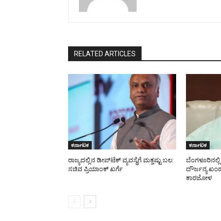
RELATED ARTICLES
ಕರ್ನಾಟಕ
ಕರ್ನಾಟಕ
ರಾಜ್ಯದಲ್ಲಿನ ಡೀಪ್‌ಟೆಕ್‌ ವ್ಯವಸ್ಥೆಗೆ ಮತ್ತಷ್ಟು ಬಲ:
ಬೆಂಗಳೂರಿನಲ್ಲ
ಸಚಿವ ಪ್ರಿಯಾಂಕ್ ಖರ್ಗೆ
ದೌರ್ಜನ್ಯ 
ಕಾರಜೋಳ