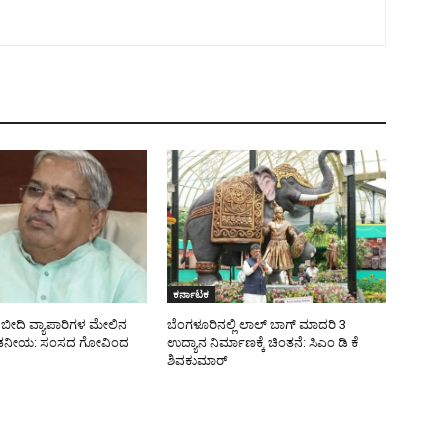
ಕರ್ನಾಟಕ
ಿ ಬೀದಿ ವ್ಯಾಪಾರಿಗಳ ಮೇಲಿನ
ಬೆಂಗಳೂರಿನಲ್ಲಿ ಲಾಲ್ ಬಾಗ್ ಮಾದರಿ 3
ಖಂಡನೀಯ: ಸಂಸದ ಗೋವಿಂದ
ಉದ್ಯಾನ ನಿರ್ಮಾಣಕ್ಕೆ ಚಿಂತನೆ: ಸಿಎಂ ಡಿ ಕೆ
ಶಿವಕುಮಾರ್