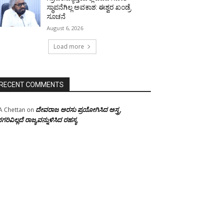
ಸ್ಥಾಪನೆಗಿಲ್ಲ ಅವಕಾಶ: ಈಶ್ವರ ಖಂಡ್ರೆ
ಸೂಚನೆ
August 6, 2026
Load more
RECENT COMMENTS
ದೇವರಾಜ ಅರಸು ಪ್ರಯೋಗಿಸಿದ ಅಸ್ತ್ರ,
A Chettan
on
ಗರಿವಿಲ್ಲದೆ ರಾಜ್ಯವನ್ನುಳಿಸಿದ ರಹಸ್ಯ