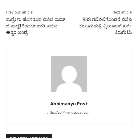
Previous article
Next article
ಮನ್ರೇಗಾ ಹೊಸರೂಪ ವಿಬಿಜಿ ರಾಮ್
RSS ಗಲಿಬಿಲಿಗೊಂಡರೆ ಬಿಜೆಪಿ
ಜಿ ಜುಲೈ1ರಿಂದಲೇ ಜಾರಿ: ಸಚಿವ
ಬುಸುಗುಡುತ್ತೆ: ಪ್ರಿಯಾಂಕ್ ಖರ್ಗೆ
ಈಶ್ವರ ಖಂಡ್ರೆ
ತಿರುಗೇಟು
Abhimanyu Post
http://abhimanyupost.com