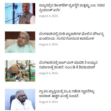
ರಾಜ್ಯದಲ್ಲಿನ ಡೀಪ್‌ಟೆಕ್‌ ವ್ಯವಸ್ಥೆಗೆ ಮತ್ತಷ್ಟು ಬಲ: ಸಚಿವ
ಪ್ರಿಯಾಂಕ್ ಖರ್ಗೆ
August 6, 2026
ಬೆಂಗಳೂರಿನಲ್ಲಿ ಬೀದಿ ವ್ಯಾಪಾರಿಗಳ ಮೇಲಿನ ದೌರ್ಜನ್ಯ
ಖಂಡನೀಯ: ಸಂಸದ ಗೋವಿಂದ ಕಾರಜೋಳ
August 6, 2026
ಬೆಂಗಳೂರಿನಲ್ಲಿ ಲಾಲ್ ಬಾಗ್ ಮಾದರಿ 3 ಉದ್ಯಾನ
ನಿರ್ಮಾಣಕ್ಕೆ ಚಿಂತನೆ: ಸಿಎಂ ಡಿ ಕೆ ಶಿವಕುಮಾರ್
August 6, 2026
ಗ್ರಾ.ಪಂ.ವ್ಯಾಪ್ತಿಯಲ್ಲಿ ಪಿಒಪಿ ಗಣೇಶ ಸ್ಥಾಪನೆಗಿಲ್ಲ
ಅವಕಾಶ: ಈಶ್ವರ ಖಂಡ್ರೆ ಸೂಚನೆ
August 6, 2026