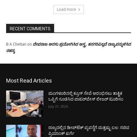
Load more
RECENT COMMENTS
ದೇವರಾಜ ಅರಸು ಪ್ರಯೋಗಿಸಿದ ಅಸ್ತ್ರ, ತನಗರಿವಿಲ್ಲದೆ ರಾಜ್ಯವನ್ನುಳಿಸಿದ
B A Chettan
on
ರಹಸ್ಯ
Most Read Articles
ಮಂಗಳೂರಿನಲ್ಲಿ ಕ್ರೂಸ್ ಸೇವೆ ಆರಂಭಿಸಲು ತಾತ್ವಿಕ
ಒಪ್ಪಿಗೆ ಸೂಚಿಸಿದ ವಾಟರ್‌ವೇಸ್ ಲೀಜರ್ ಟೂರಿಸಂ
July 31, 2026
ರಾಜ್ಯದಲ್ಲಿನ ಡೀಪ್‌ಟೆಕ್‌ ವ್ಯವಸ್ಥೆಗೆ ಮತ್ತಷ್ಟು ಬಲ: ಸಚಿವ
ಪ್ರಿಯಾಂಕ್ ಖರ್ಗೆ