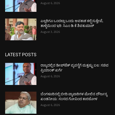
August 6, 2026
ಎಲ್ಲರಿಗೂ ಒಂದಲ್ಲಾ ಒಂದು ಅವಕಾಶ ಕಲ್ಪಿಸುತ್ತೇವೆ,
ತಾಳ್ಮೆಯಿಂದ ಇರಿ: ಸಿಎಂ ಡಿ ಕೆ ಶಿವಕುಮಾರ್
August 3, 2026
LATEST POSTS
ರಾಜ್ಯದಲ್ಲಿನ ಡೀಪ್‌ಟೆಕ್‌ ವ್ಯವಸ್ಥೆಗೆ ಮತ್ತಷ್ಟು ಬಲ: ಸಚಿವ
ಪ್ರಿಯಾಂಕ್ ಖರ್ಗೆ
August 6, 2026
ಬೆಂಗಳೂರಿನಲ್ಲಿ ಬೀದಿ ವ್ಯಾಪಾರಿಗಳ ಮೇಲಿನ ದೌರ್ಜನ್ಯ
ಖಂಡನೀಯ: ಸಂಸದ ಗೋವಿಂದ ಕಾರಜೋಳ
August 6, 2026