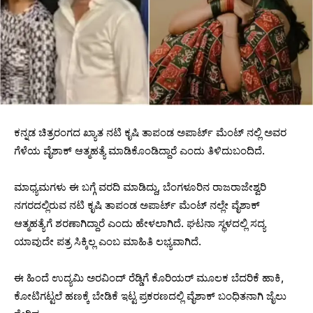
ಕನ್ನಡ ಚಿತ್ರರಂಗದ ಖ್ಯಾತ ನಟಿ ಕೃಷಿ ತಾಪಂಡ ಅಪಾರ್ಟ್ ಮೆಂಟ್ ನಲ್ಲಿ ಅವರ
ಗೆಳೆಯ ವೈಶಾಕ್ ಆತ್ಮಹತ್ಯೆ ಮಾಡಿಕೊಂಡಿದ್ದಾರೆ ಎಂದು ತಿಳಿದುಬಂದಿದೆ.
ಮಾಧ್ಯಮಗಳು ಈ ಬಗ್ಗೆ ವರದಿ ಮಾಡಿದ್ದು, ಬೆಂಗಳೂರಿನ ರಾಜರಾಜೇಶ್ವರಿ
ನಗರದಲ್ಲಿರುವ ನಟಿ ಕೃಷಿ ತಾಪಂಡ ಅಪಾರ್ಟ್ ಮೆಂಟ್ ನಲ್ಲೇ ವೈಶಾಕ್
ಆತ್ಮಹತ್ಯೆಗೆ ಶರಣಾಗಿದ್ದಾರೆ ಎಂದು ಹೇಳಲಾಗಿದೆ. ಘಟನಾ ಸ್ಥಳದಲ್ಲಿ ಸದ್ಯ
ಯಾವುದೇ ಪತ್ರ ಸಿಕ್ಕಿಲ್ಲ ಎಂಬ ಮಾಹಿತಿ ಲಭ್ಯವಾಗಿದೆ.
ಈ ಹಿಂದೆ ಉದ್ಯಮಿ ಅರವಿಂದ್ ರೆಡ್ಡಿಗೆ ಕೊರಿಯರ್ ಮೂಲಕ ಬೆದರಿಕೆ ಹಾಕಿ,
ಕೋಟಿಗಟ್ಟಲೆ ಹಣಕ್ಕೆ ಬೇಡಿಕೆ ಇಟ್ಟ ಪ್ರಕರಣದಲ್ಲಿ ವೈಶಾಕ್ ಬಂಧಿತನಾಗಿ ಜೈಲು