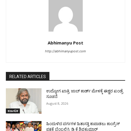
Abhimanyu Post
http://abhimanyupost.com
RELATED ARTICLES
ಉದ್ಯೋಗ ಖಾತ್ರಿ: ಜಾಬ್ ಕಾರ್ಡ್ ಮೇಳಕ್ಕೆ ಈಶ್ವರ ಖಂಡ್ರೆ
ಸೂಚನೆ
August 8, 2026
ಕರ್ನಾಟಕ
ಹಿಂದುಳಿದ ವರ್ಗಗಳ ಹಿತಾಸಕ್ತಿ ಕಾಪಾಡಲು ಕಾಂಗ್ರೆಸ್
ಪಕ್ಷಕ್ಕೆ ಬೆಂಬಲಿಸಿ: ಡಿ ಕೆ ಶಿವಕುಮಾರ್