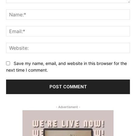
Comment:
Na
Ema
Web
Save my name, email, and website in this browser for the
next time I comment.
- Advertisment -