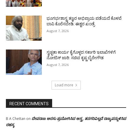
ಭೂಗರ್ಭಶಾಸ್ತ್ರ ತಜ್ಞರ ಅಭಿಪ್ರಾಯ ಪಡೆಯದೆ ಕೊಳವೆ
ಬಾವಿ ಕೊರೆಸಬೇಡಿ: ಈಶ್ವರ ಖಂಡ್ರೆ
August 7, 2026
ಸ್ವಚ್ಛತಾ ಕಾರ್ಯ ಕೈಗೊಳ್ಳದ ಸರ್ಕಾರಿ ಇಲಾಖೆಗಳಿಗೆ
ನೋಟಿಸ್ ಜಾರಿ: ಸಚಿವ ಕೃಷ್ಣ ಬೈರೇಗೌಡ
August 7, 2026
Load more
RECENT COMMENTS
ದೇವರಾಜ ಅರಸು ಪ್ರಯೋಗಿಸಿದ ಅಸ್ತ್ರ, ತನಗರಿವಿಲ್ಲದೆ ರಾಜ್ಯವನ್ನುಳಿಸಿದ
B A Chettan
on
ರಹಸ್ಯ