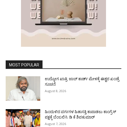
MOST POPULAR
ಉದ್ಯೋಗ ಖಾತ್ರಿ: ಜಾಬ್ ಕಾರ್ಡ್ ಮೇಳಕ್ಕೆ ಈಶ್ವರ ಖಂಡ್ರೆ
ಸೂಚನೆ
August 8, 2026
ಹಿಂದುಳಿದ ವರ್ಗಗಳ ಹಿತಾಸಕ್ತಿ ಕಾಪಾಡಲು ಕಾಂಗ್ರೆಸ್
ಪಕ್ಷಕ್ಕೆ ಬೆಂಬಲಿಸಿ: ಡಿ ಕೆ ಶಿವಕುಮಾರ್
August 7, 2026