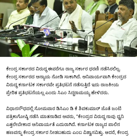
ಕೇಂದ್ರ ಸರ್ಕಾರದ ವಿರುದ್ಧ ಈವರೆಗೂ ರಾಜ್ಯ ಸರ್ಕಾರ ಧರಣಿ ನಡೆಸಿರಲಿಲ್ಲ.
ಕೇಂದ್ರ ಸರ್ಕಾರದ ಅನ್ಯಾಯ ನೋಡಿ ಸಾಕಾಗಿದೆ. ಅನಿವಾರ್ಯವಾಗಿ ಕೇಂದ್ರದ
ವಿರುದ್ಧ ಕರ್ನಾಟಕ ಸರ್ಕಾರವೇ ಪ್ರತಿಭಟನೆ ನಡೆಸುತ್ತಿದೆ ಇದು ರಾಜಕೀಯ
ಪ್ರೇರಿತ ಪ್ರತಿಭಟನೆಯಲ್ಲ ಎಂದು ಸಿಎಂ ಸಿದ್ದರಾಮಯ್ಯ ಹೇಳಿದರು.
ವಿಧಾನಸೌಧದಲ್ಲಿ ಸೋಮವಾರ ಡಿಸಿಎಂ ಡಿ ಕೆ ಶಿವಕುಮಾರ್‌ ಜೊತೆ ಜಂಟಿ
ಪತ್ರಿಕಾಗೋಷ್ಠಿ ನಡೆಸಿ ಮಾತನಾಡಿದ ಅವರು, “ಕೇಂದ್ರದ ವಿರುದ್ಧ ನಾವು ಧ್ವನಿ
ಎತ್ತಲೇಬೇಕಾದ ಅನಿವಾರ್ಯತೆ ಎದುರಾಗಿದೆ. ಕರ್ನಾಟಕ ರಾಜ್ಯದ ಪಾಲಿನ
ಹಣವನ್ನು ಕೇಂದ್ರ ಸರ್ಕಾರ ನೀಡಬಹುದು ಎಂಬ ವಿಶ್ವಾಸವಿತ್ತು. ಆದರೆ, ಕೇಂದ್ರ