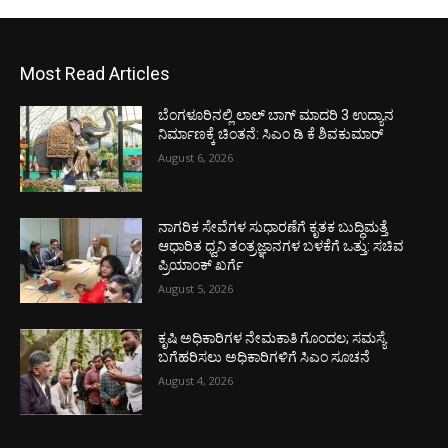
Most Read Articles
ಬೆಂಗಳೂರಿನಲ್ಲಿ ಲಾಲ್ ಬಾಗ್ ಮಾದರಿ 3 ಉದ್ಯಾನ
ನಿರ್ಮಾಣಕ್ಕೆ ಚಿಂತನೆ: ಸಿಎಂ ಡಿ ಕೆ ಶಿವಕುಮಾರ್
August 6, 2026
ನಾಗರಿಕ ಸೇವೆಗಳ ಸುಧಾರಣೆಗೆ ಕೃತಕ ಬುದ್ಧಿಮತ್ತೆ
ಆಧಾರಿತ ಧ್ವನಿ ತಂತ್ರಜ್ಞಾನಗಳ ಬಳಕೆಗೆ ಒತ್ತು: ಸಚಿವ
ಪ್ರಿಯಾಂಕ್ ಖರ್ಗೆ
August 5, 2026
ಕೃಷಿ ಅಧಿಕಾರಿಗಳ ನೇಮಕಾತಿ ಗೊಂದಲ; ಸಮಸ್ಯೆ
ಬಗೆಹರಿಸಲು ಅಧಿಕಾರಿಗಳಿಗೆ ಸಿಎಂ ಸೂಚನೆ
August 4, 2026