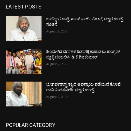
LATEST POSTS
ಉದ್ಯೋಗ ಖಾತ್ರಿ: ಜಾಬ್ ಕಾರ್ಡ್ ಮೇಳಕ್ಕೆ ಈಶ್ವರ ಖಂಡ್ರೆ
ಸೂಚನೆ
August 8, 2026
ಹಿಂದುಳಿದ ವರ್ಗಗಳ ಹಿತಾಸಕ್ತಿ ಕಾಪಾಡಲು ಕಾಂಗ್ರೆಸ್
ಪಕ್ಷಕ್ಕೆ ಬೆಂಬಲಿಸಿ: ಡಿ ಕೆ ಶಿವಕುಮಾರ್
August 7, 2026
ಭೂಗರ್ಭಶಾಸ್ತ್ರ ತಜ್ಞರ ಅಭಿಪ್ರಾಯ ಪಡೆಯದೆ ಕೊಳವೆ
ಬಾವಿ ಕೊರೆಸಬೇಡಿ: ಈಶ್ವರ ಖಂಡ್ರೆ
August 7, 2026
POPULAR CATEGORY