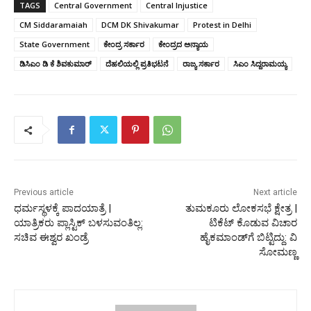
TAGS
Central Government
Central Injustice
CM Siddaramaiah
DCM DK Shivakumar
Protest in Delhi
State Government
ಕೇಂದ್ರ ಸರ್ಕಾರ
ಕೇಂದ್ರದ ಅನ್ಯಾಯ
ಡಿಸಿಎಂ ಡಿ ಕೆ ಶಿವಕುಮಾರ್‌
ದೆಹಲಿಯಲ್ಲಿ ಪ್ರತಿಭಟನೆ
ರಾಜ್ಯ ಸರ್ಕಾರ
ಸಿಎಂ ಸಿದ್ದರಾಮಯ್ಯ
Previous article
Next article
ಧರ್ಮಸ್ಥಳಕ್ಕೆ ಪಾದಯಾತ್ರೆ |
ತುಮಕೂರು ಲೋಕಸಭೆ ಕ್ಷೇತ್ರ |
ಯಾತ್ರಿಕರು ಪ್ಲಾಸ್ಟಿಕ್ ಬಳಸುವಂತಿಲ್ಲ:
ಟಿಕೆಟ್‌ ಕೊಡುವ ವಿಚಾರ
ಸಚಿವ ಈಶ್ವರ ಖಂಡ್ರೆ
ಹೈಕಮಾಂಡ್‌ಗೆ ಬಿಟ್ಟಿದ್ದು: ವಿ
ಸೋಮಣ್ಣ