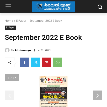
Home
E Paper
September 2022 E Book
E Paper
September 2022 E Book
By
Abhimanyu
June 28, 2023
1 / 16
1
 ̧É¥ÉÖA§gï 
1, 2022
email: anuchethana@gmail.com
ABHIMANYU 
Kannada Fortnightly    