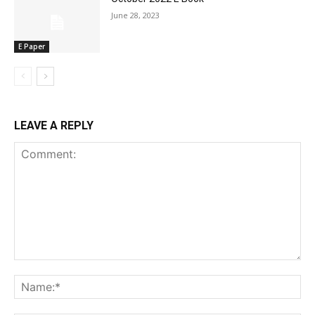
June 28, 2023
E Paper
LEAVE A REPLY
Comment:
Na