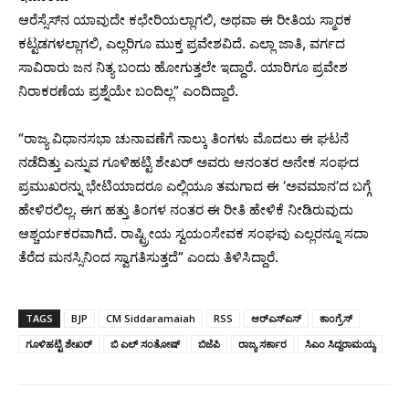
ಆರೆಸ್ಸೆಸ್‌ನ ಯಾವುದೇ ಕಛೇರಿಯಲ್ಲಾಗಲಿ, ಅಥವಾ ಈ ರೀತಿಯ ಸ್ಮಾರಕ
ಕಟ್ಟಡಗಳಲ್ಲಾಗಲಿ, ಎಲ್ಲರಿಗೂ ಮುಕ್ತ ಪ್ರವೇಶವಿದೆ. ಎಲ್ಲಾ ಜಾತಿ, ವರ್ಗದ
ಸಾವಿರಾರು ಜನ ನಿತ್ಯ ಬಂದು ಹೋಗುತ್ತಲೇ ಇದ್ದಾರೆ. ಯಾರಿಗೂ ಪ್ರವೇಶ
ನಿರಾಕರಣೆಯ ಪ್ರಶ್ನೆಯೇ ಬಂದಿಲ್ಲ” ಎಂದಿದ್ದಾರೆ.
“ರಾಜ್ಯ ವಿಧಾನಸಭಾ ಚುನಾವಣೆಗೆ ನಾಲ್ಕು ತಿಂಗಳು ಮೊದಲು ಈ ಘಟನೆ
ನಡೆದಿತ್ತು ಎನ್ನುವ ಗೂಳಿಹಟ್ಟಿ ಶೇಖರ್ ಅವರು ಆನಂತರ ಅನೇಕ ಸಂಘದ
ಪ್ರಮುಖರನ್ನು ಭೇಟಿಯಾದರೂ ಎಲ್ಲಿಯೂ ತಮಗಾದ ಈ ‘ಅವಮಾನ’ದ ಬಗ್ಗೆ
ಹೇಳಿರಲಿಲ್ಲ. ಈಗ ಹತ್ತು ತಿಂಗಳ ನಂತರ ಈ ರೀತಿ ಹೇಳಿಕೆ ನೀಡಿರುವುದು
ಆಶ್ಚರ್ಯಕರವಾಗಿದೆ. ರಾಷ್ಟ್ರೀಯ ಸ್ವಯಂಸೇವಕ ಸಂಘವು ಎಲ್ಲರನ್ನೂ ಸದಾ
ತೆರೆದ ಮನಸ್ಸಿನಿಂದ ಸ್ವಾಗತಿಸುತ್ತದೆ” ಎಂದು ತಿಳಿಸಿದ್ದಾರೆ.
TAGS
BJP
CM Siddaramaiah
RSS
ಆರ್‌ಎಸ್‌ಎಸ್‌
ಕಾಂಗ್ರೆಸ್‌
ಗೂಳಿಹಟ್ಟಿ ಶೇಖರ್
ಬಿ ಎಲ್‌ ಸಂತೋಷ್‌
ಬಿಜೆಪಿ
ರಾಜ್ಯ ಸರ್ಕಾರ
ಸಿಎಂ ಸಿದ್ದರಾಮಯ್ಯ