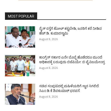
MOST POPULAR
ನೈಸ್ ರಸ್ತೆಗೆ ಟೋಲ್ ಕಟ್ಟಬೇಡಿ; ಜನರಿಗೆ ಕರೆ ನೀಡಿದ
ಹೆಚ್.ಡಿ. ಕುಮಾರಸ್ವಾಮಿ
August 8, 2026
ಕಾಂಗ್ರೆಸ್ ಸರ್ಕಾರ ಏನೇ ಬೊಬ್ಬೆ ಹೊಡೆದರೂ ಮುಂದೆ
ಅಧಿಕಾರಕ್ಕೆ ಬರುವುದು ಬಿಜೆಪಿಯೇ: ಬಿ ವೈ ವಿಜಯೇಂದ್ರ
August 8, 2026
ಸಚಿವ ಸಂಪುಟದಲ್ಲಿ ಮಹಿಳೆಯರಿಗೆ ಸ್ಥಾನ ಸಿಗಲಿದೆ:
ಸಿಎಂ ಡಿ ಕೆ ಶಿವಕುಮಾರ್ ಭರವಸೆ
August 8, 2026