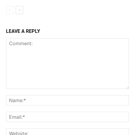
LEAVE A REPLY
Comment:
Na
Ema
Web