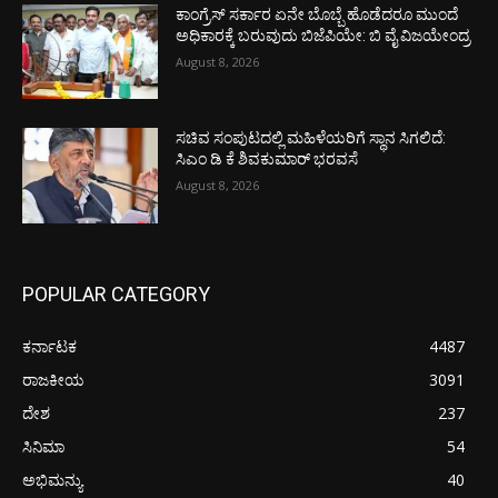
ಕಾಂಗ್ರೆಸ್ ಸರ್ಕಾರ ಏನೇ ಬೊಬ್ಬೆ ಹೊಡೆದರೂ ಮುಂದೆ
ಅಧಿಕಾರಕ್ಕೆ ಬರುವುದು ಬಿಜೆಪಿಯೇ: ಬಿ ವೈ ವಿಜಯೇಂದ್ರ
August 8, 2026
ಸಚಿವ ಸಂಪುಟದಲ್ಲಿ ಮಹಿಳೆಯರಿಗೆ ಸ್ಥಾನ ಸಿಗಲಿದೆ:
ಸಿಎಂ ಡಿ ಕೆ ಶಿವಕುಮಾರ್ ಭರವಸೆ
August 8, 2026
POPULAR CATEGORY
ಕರ್ನಾಟಕ
4487
ರಾಜಕೀಯ
3091
ದೇಶ
237
ಸಿನಿಮಾ
54
ಅಭಿಮನ್ಯು
40