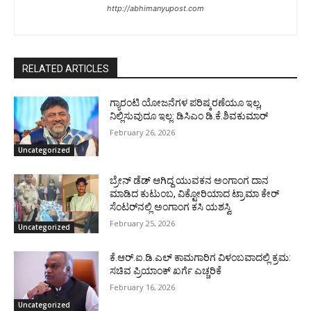
http://abhimanyupost.com
RELATED ARTICLES
ಗ್ಯಾರಂಟಿ ಯೋಜನೆಗಳ ಪರಿಷ್ಕರಣೆಯೂ ಇಲ್ಲ,
ನಿಲ್ಲಿಸುವುದೂ ಇಲ್ಲ: ಡಿಸಿಎಂ ಡಿ.ಕೆ.ಶಿವಕುಮಾರ್
February 26, 2026
Uncategorized
ಬ್ರೇನ್‌ ಡೆಡ್‌ ಆಗಿದ್ದ ಯುವಕನ ಅಂಗಾಂಗ ದಾನ
ಮಾಡಿದ ಕುಟುಂಬ, ವಿಕ್ಟೋರಿಯಾದ ಟ್ರಾಮಾ ಕೇರ್‌
ಸೆಂಟರ್‌ನಲ್ಲಿ ಅಂಗಾಂಗ ಕಸಿ ಯಶಸ್ವಿ
February 25, 2026
Uncategorized
ಕೆ.ಆರ್.ಐ.ಡಿ.ಎಲ್ ಕಾಮಗಾರಿಗ ವಿಳಂಬವಾದಲ್ಲಿ ಕ್ರಮ:
ಸಚಿವ ಪ್ರಿಯಾಂಕ್ ಖರ್ಗೆ ಎಚ್ಚರಿಕೆ
February 16, 2026
Uncategorized