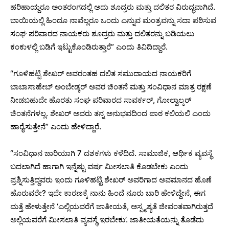
ಹರಿಹಾಯ್ದರೂ ಅಂತರಂಗದಲ್ಲಿ ಅದು ಶೂದ್ರರು ಮತ್ತು ದಲಿತರ ವಿರುದ್ಧವಾಗಿದೆ.
ಬಾಯಿಯಲ್ಲಿ ಹಿಂದೂ ನಾವೆಲ್ಲರೂ ಒಂದು ಎನ್ನುವ ಮಂತ್ರವನ್ನು ಸದಾ ಪಠಿಸುವ
ಸಂಘ ಪರಿವಾರದ ನಾಯಕರು ಶೂದ್ರರು ಮತ್ತು ದಲಿತರನ್ನು ಬಡಿಯಲು
ಕಂಕುಳಲ್ಲಿ ಬಡಿಗೆ ಇಟ್ಟುಕೊಂಡಿರುತ್ತಾರೆ” ಎಂದು ತಿವಿದಿದ್ದಾರೆ.
“ಗೂಳಿಹಟ್ಟಿ ಶೇಖರ್ ಅವರಂತಹ ದಲಿತ ಸಮುದಾಯದ‌ ನಾಯಕರಿಗೆ
ಬಾಬಾಸಾಹೇಬ್ ಅಂಬೇಡ್ಕರ್ ಅವರ ಚಿಂತನೆ ಮತ್ತು ಸಂವಿಧಾನ ಮಾತ್ರ ರಕ್ಷಣೆ
ನೀಡಬಹುದೇ ಹೊರತು ಸಂಘ ಪರಿವಾರದ ಸಾವರ್ಕರ್, ಗೋಲ್ವಾಲ್ಕರ್
ಚಿಂತನೆಗಳಲ್ಲ. ಶೇಖರ್ ಅವರು ತನ್ನ ಅನುಭವದಿಂದ ಪಾಠ ಕಲಿಯಲಿ ಎಂದು
ಹಾರೈಸುತ್ತೇನೆ” ಎಂದು ಹೇಳಿದ್ದಾರೆ.
“ಸಂವಿಧಾನ ಜಾರಿಯಾಗಿ 7 ದಶಕಗಳು ಕಳೆದಿದೆ. ಸಾಮಾಜಿಕ, ಆರ್ಥಿಕ ವ್ಯವಸ್ಥೆ
ಬದಲಾಗಿದೆ ಹಾಗಾಗಿ ಇನ್ನೆಷ್ಟು ವರ್ಷ ಮೀಸಲಾತಿ ಕೊಡಬೇಕು ಎಂದು
ಪ್ರಶ್ನಿಸುತ್ತಿದ್ದವರು ಇಂದು ಗೂಳಿಹಟ್ಟಿ ಶೇಖರ್ ಅವರಿಗಾದ ಅವಮಾನದ ಹೊಣೆ
ಹೊರುವರೇ? ಇದೇ ಕಾರಣಕ್ಕೆ ನಾನು ಹಿಂದೆ ನೂರು ಬಾರಿ ಹೇಳಿದ್ದೇನೆ, ಈಗ
ಮತ್ತೆ ಹೇಳುತ್ತೇನೆ ‘ಎಲ್ಲಿಯವರೆಗೆ ಜಾತೀಯತೆ, ಅಸ್ಪೃಶ್ಯತೆ ಜೀವಂತವಾಗಿರುತ್ತದೆ
ಅಲ್ಲಿಯವರೆಗೆ ಮೀಸಲಾತಿ ವ್ಯವಸ್ಥೆ ಇರಬೇಕು’. ಜಾತೀಯತೆಯನ್ನು ತೊಡೆದು