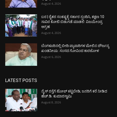
August 4, 2026
ಬರ | ರೈತರ ಸಂಕಷ್ಟಕ್ಕೆ ಸರ್ಕಾರ ಸ್ಪಂದಿಸಿ, ತಕ್ಷಣ 10
ಸಾವಿರ ಕೋಟಿ ಬಿಡುಗಡೆ ಮಾಡಲಿ: ವಿಜಯೇಂದ್ರ
ಆಗ್ರಹ
August 4, 2026
ಬೆಂಗಳೂರಿನಲ್ಲಿ ಬೀದಿ ವ್ಯಾಪಾರಿಗಳ ಮೇಲಿನ ದೌರ್ಜನ್ಯ
ಖಂಡನೀಯ: ಸಂಸದ ಗೋವಿಂದ ಕಾರಜೋಳ
August 6, 2026
LATEST POSTS
ನೈಸ್ ರಸ್ತೆಗೆ ಟೋಲ್ ಕಟ್ಟಬೇಡಿ; ಜನರಿಗೆ ಕರೆ ನೀಡಿದ
ಹೆಚ್.ಡಿ. ಕುಮಾರಸ್ವಾಮಿ
August 8, 2026