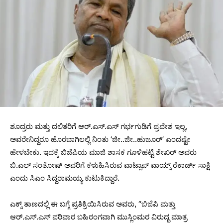
ಶೂದ್ರರು ಮತ್ತು ದಲಿತರಿಗೆ ಆರ್.ಎಸ್.ಎಸ್ ಗರ್ಭಗುಡಿಗೆ ಪ್ರವೇಶ ಇಲ್ಲ,
ಅವರೇನಿದ್ದರೂ ಹೊರಬಾಗಿಲಲ್ಲಿ ನಿಂತು ‘ಜೀ..ಜೀ..ಹುಜೂರ್’ ಎಂದಷ್ಟೇ
ಹೇಳಬೇಕು. ಇದಕ್ಕೆ ಬಿಜೆಪಿಯ ಮಾಜಿ ಶಾಸಕ ಗೂಳಿಹಟ್ಟಿ ಶೇಖರ್ ಅವರು
ಬಿ.ಎಲ್ ಸಂತೋಷ್‌ ಅವರಿಗೆ ಕಳುಹಿಸಿರುವ ವಾಟ್ಸಾಪ್ ವಾಯ್ಸ್ ರೆಕಾರ್ಡ್ ಸಾಕ್ಷಿ
ಎಂದು ಸಿಎಂ ಸಿದ್ದರಾಮಯ್ಯ ಕುಟುಕಿದ್ದಾರೆ.
ಎಕ್ಸ್‌ ತಾಣದಲ್ಲಿ ಈ ಬಗ್ಗೆ ಪ್ರತಿಕ್ರಿಯಿಸಿರುವ ಅವರು, “ಬಿಜೆಪಿ ಮತ್ತು
ಆರ್.ಎಸ್.ಎಸ್ ಪರಿವಾರ ಬಹಿರಂಗವಾಗಿ ಮುಸ್ಲಿಂಮರ ವಿರುದ್ಧ ಮಾತ್ರ