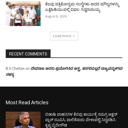
ಕೆಲವು ಪತ್ರಿಕೋದ್ಯಮ ಸಂಸ್ಥೆಗಳು ಅದರ ಮೌಲ್ಯಗಳನ್ನು
ಎತ್ತಿಹಿಡಿಯುವಲ್ಲಿ ವಿಫಲ: ಸಿದ್ದರಾಮಯ್ಯ
August 8, 2026
Load more
RECENT COMMENTS
ದೇವರಾಜ ಅರಸು ಪ್ರಯೋಗಿಸಿದ ಅಸ್ತ್ರ, ತನಗರಿವಿಲ್ಲದೆ ರಾಜ್ಯವನ್ನುಳಿಸಿದ
B A Chettan
on
ರಹಸ್ಯ
Most Read Articles
ಬಿಡಾಡಿ ವಾಹನಗಳ ತೆರವು ಕಾರ್ಯಕ್ಕೆ ಸಮಗ್ರ ಆಕ್ಷನ್
ಪ್ಲಾನ್ ರೂಪಿಸಿ, ಪಾಲಿಕೆವಾರು ವೇಳಾಪಟ್ಟಿ ಸಿದ್ಧಪಡಿಸಿ:
ಕೃಷ್ಣ ಬೈರೇಗೌಡ