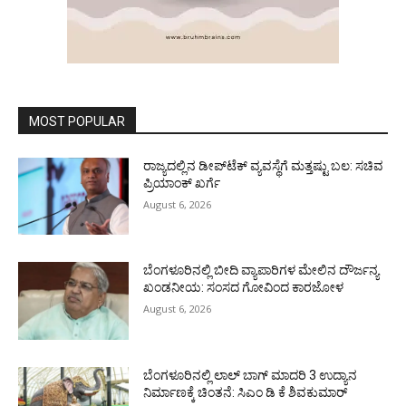
MOST POPULAR
ರಾಜ್ಯದಲ್ಲಿನ ಡೀಪ್‌ಟೆಕ್‌ ವ್ಯವಸ್ಥೆಗೆ ಮತ್ತಷ್ಟು ಬಲ: ಸಚಿವ
ಪ್ರಿಯಾಂಕ್ ಖರ್ಗೆ
August 6, 2026
ಬೆಂಗಳೂರಿನಲ್ಲಿ ಬೀದಿ ವ್ಯಾಪಾರಿಗಳ ಮೇಲಿನ ದೌರ್ಜನ್ಯ
ಖಂಡನೀಯ: ಸಂಸದ ಗೋವಿಂದ ಕಾರಜೋಳ
August 6, 2026
ಬೆಂಗಳೂರಿನಲ್ಲಿ ಲಾಲ್ ಬಾಗ್ ಮಾದರಿ 3 ಉದ್ಯಾನ
ನಿರ್ಮಾಣಕ್ಕೆ ಚಿಂತನೆ: ಸಿಎಂ ಡಿ ಕೆ ಶಿವಕುಮಾರ್