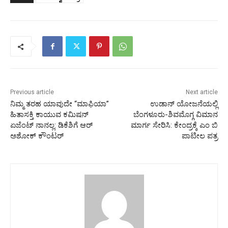
Previous article
Next article
ನಿಮ್ಮ ತರಹ ಯಾವುದೇ “ಮಾಫಿಯಾ”
ಉಡಾನ್ ಯೋಜನೆಯಲ್ಲಿ
ಹಿತಾಸಕ್ತಿ ಕಾಯುವ ಕಮಿಷನ್
ಬೆಂಗಳೂರು-ಶಿವಮೊಗ್ಗ ವಿಮಾನ
ಏಜೆಂಟ್ ನಾನಲ್ಲ: ಡಿಕೆಶಿಗೆ ಆರ್
ಮಾರ್ಗ ಸೇರಿಸಿ: ಕೇಂದ್ರಕ್ಕೆ ಎಂ ಬಿ
ಅಶೋಕ್ ಕೌಂಟರ್
ಪಾಟೀಲ ಪತ್ರ