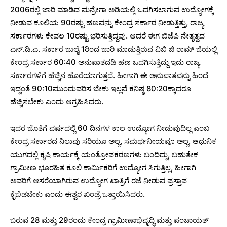
2006ರಲ್ಲಿ ಜಾರಿ ಮಾಡಿದ ಮನ್ರೇಗಾ ಅಡಿಯಲ್ಲಿ ಒದಗಿಸಲಾಗುವ ಉದ್ಯೋಗಕ್ಕೆ
ನೀಡುವ ಕೂಲಿಯ 90ರಷ್ಟು ಹಣವನ್ನು ಕೇಂದ್ರ ಸರ್ಕಾರ ನೀಡುತ್ತಿತ್ತು, ರಾಜ್ಯ
ಸರ್ಕಾರಗಳು ಕೇವಲ 10ರಷ್ಟು ಭರಿಸುತ್ತಿದ್ದವು. ಆದರೆ ಈಗ ಬಿಜೆಪಿ ನೇತೃತ್ವದ
ಎನ್.ಡಿ.ಎ. ಸರ್ಕಾರ ಜುಲೈ 1ರಿಂದ ಜಾರಿ ಮಾಡುತ್ತಿರುವ ವಿಬಿ ಜಿ ರಾಮ್ ಜಿಯಲ್ಲಿ
ಕೇಂದ್ರ ಸರ್ಕಾರ 60:40 ಅನುಪಾತದಡಿ ಹಣ ಒದಗಿಸುತ್ತಿದ್ದು ಇದು ರಾಜ್ಯ
ಸರ್ಕಾರಗಳಿಗೆ ಹೆಚ್ಚಿನ ಹೊರೆಯಾಗುತ್ತದೆ. ಹೀಗಾಗಿ ಈ ಅನುಪಾತವನ್ನು ಹಿಂದೆ
ಇದ್ದಂತೆ 90:10ಮುಂದುವರಿಸ ಬೇಕು ಇಲ್ಲವೆ ಕನಿಷ್ಠ 80:20ಕ್ಕಾದರೂ
ಹೆಚ್ಚಿಸಬೇಕು ಎಂದು ಆಗ್ರಹಿಸಿದರು.
ಇದರ ಜೊತೆಗೆ ವರ್ಷದಲ್ಲಿ 60 ದಿನಗಳ ಕಾಲ ಉದ್ಯೋಗ ನೀಡುವುದಿಲ್ಲ ಎಂಬ
ಕೇಂದ್ರ ಸರ್ಕಾರದ ನಿಲುವು ಸರಿಯೂ ಅಲ್ಲ, ಸಮರ್ಥನೀಯವೂ ಅಲ್ಲ. ಆಧುನಿಕ
ಯುಗದಲ್ಲಿ ಕೃಷಿ ಕಾರ್ಯಕ್ಕೆ ಯಂತ್ರೋಪಕರಣಗಳು ಬಂದಿದ್ದು, ಬಹುತೇಕ
ಗ್ರಾಮೀಣ ಭೂರಹಿತ ಕೂಲಿ ಕಾರ್ಮಿಕರಿಗೆ ಉದ್ಯೋಗ ಸಿಗುತ್ತಿಲ್ಲ, ಹೀಗಾಗಿ
ಅವರಿಗೆ ಆಸರೆಯಾಗಿರುವ ಉದ್ಯೋಗ ಖಾತ್ರಿಗೆ ರಜೆ ನೀಡುವ ಪ್ರಸ್ತಾಪ
ಕೈಬಿಡಬೇಕು ಎಂದು ಈಶ್ವರ ಖಂಡ್ರೆ ಒತ್ತಾಯಿಸಿದರು.
ಬರುವ 28 ಮತ್ತು 29ರಂದು ಕೇಂದ್ರ ಗ್ರಾಮೀಣಾಭಿವೃದ್ಧಿ ಮತ್ತು ಪಂಚಾಯತ್