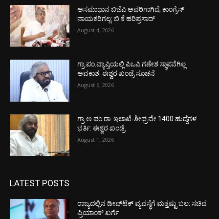
ಅಸಮಾಧಾನ ಬಿಜೆಪಿ ಅವರಿಗಾಗಿದೆ, ಕಾಂಗ್ರೆಸ್
ನಾಯಕರಿಗಲ್ಲ: ಬಿ ಕೆ ಹರಿಪ್ರಸಾದ್
August 4, 2026
ಗ್ರಾ.ಪಂ.ವ್ಯಾಪ್ತಿಯಲ್ಲಿ ಪಿಒಪಿ ಗಣೇಶ ಸ್ಥಾಪನೆಗಿಲ್ಲ
ಅವಕಾಶ: ಈಶ್ವರ ಖಂಡ್ರೆ ಸೂಚನೆ
August 6, 2026
ಗ್ರಾ.ಅ.ಪಂ.ರಾ. ಇಲಾಖೆ-ಶೀಘ್ರವೇ 1400 ಹುದ್ದೆಗಳ
ಭರ್ತಿ: ಈಶ್ವರ ಖಂಡ್ರೆ
August 1, 2026
LATEST POSTS
ರಾಜ್ಯದಲ್ಲಿನ ಡೀಪ್‌ಟೆಕ್‌ ವ್ಯವಸ್ಥೆಗೆ ಮತ್ತಷ್ಟು ಬಲ: ಸಚಿವ
ಪ್ರಿಯಾಂಕ್ ಖರ್ಗೆ