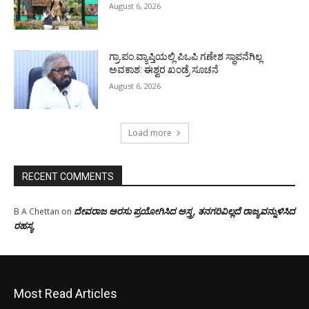
August 6, 2026
ಗ್ರಾ.ಪಂ.ವ್ಯಾಪ್ತಿಯಲ್ಲಿ ಪಿಒಪಿ ಗಣೇಶ ಸ್ಥಾಪನೆಗಿಲ್ಲ
ಅವಕಾಶ: ಈಶ್ವರ ಖಂಡ್ರೆ ಸೂಚನೆ
August 6, 2026
Load more
RECENT COMMENTS
ದೇವರಾಜ ಅರಸು ಪ್ರಯೋಗಿಸಿದ ಅಸ್ತ್ರ, ತನಗರಿವಿಲ್ಲದೆ ರಾಜ್ಯವನ್ನುಳಿಸಿದ
B A Chettan
on
ರಹಸ್ಯ
Most Read Articles