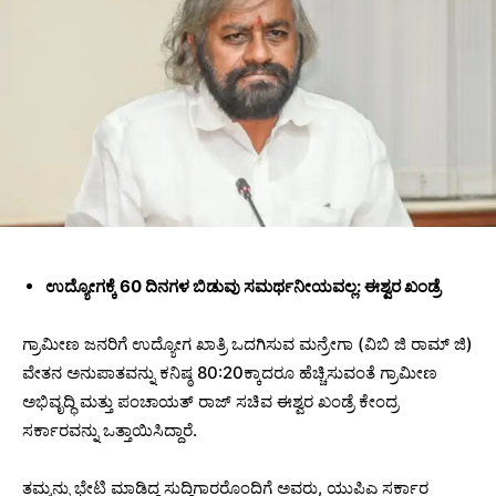
ಉದ್ಯೋಗಕ್ಕೆ 60 ದಿನಗಳ ಬಿಡುವು ಸಮರ್ಥನೀಯವಲ್ಲ: ಈಶ್ವರ ಖಂಡ್ರೆ
ಗ್ರಾಮೀಣ ಜನರಿಗೆ ಉದ್ಯೋಗ ಖಾತ್ರಿ ಒದಗಿಸುವ ಮನ್ರೇಗಾ (ವಿಬಿ ಜಿ ರಾಮ್ ಜಿ)
ವೇತನ ಅನುಪಾತವನ್ನು ಕನಿಷ್ಠ 80:20ಕ್ಕಾದರೂ ಹೆಚ್ಚಿಸುವಂತೆ ಗ್ರಾಮೀಣ
ಅಭಿವೃದ್ಧಿ ಮತ್ತು ಪಂಚಾಯತ್ ರಾಜ್ ಸಚಿವ ಈಶ್ವರ ಖಂಡ್ರೆ ಕೇಂದ್ರ
ಸರ್ಕಾರವನ್ನು ಒತ್ತಾಯಿಸಿದ್ದಾರೆ.
ತಮ್ಮನ್ನು ಭೇಟಿ ಮಾಡಿದ್ದ ಸುದ್ದಿಗಾರರೊಂದಿಗೆ ಅವರು, ಯುಪಿಎ ಸರ್ಕಾರ