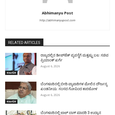
Abhimanyu Post
http://abhimanyupost.com
RELATED ARTICLES
ರಾಜ್ಯದಲ್ಲಿನ ಡೀಪ್‌ಟೆಕ್‌ ವ್ಯವಸ್ಥೆಗೆ ಮತ್ತಷ್ಟು ಬಲ: ಸಚಿವ
ಪ್ರಿಯಾಂಕ್ ಖರ್ಗೆ
August 6, 2026
ಕರ್ನಾಟಕ
ಬೆಂಗಳೂರಿನಲ್ಲಿ ಬೀದಿ ವ್ಯಾಪಾರಿಗಳ ಮೇಲಿನ ದೌರ್ಜನ್ಯ
ಖಂಡನೀಯ: ಸಂಸದ ಗೋವಿಂದ ಕಾರಜೋಳ
August 6, 2026
ಕರ್ನಾಟಕ
ಬೆಂಗಳೂರಿನಲ್ಲಿ ಲಾಲ್ ಬಾಗ್ ಮಾದರಿ 3 ಉದ್ಯಾನ