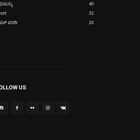
ಿಮನ್ಯು
40
ort
32
ಪೆಷಲ್ ವರದಿ
20
OLLOW US