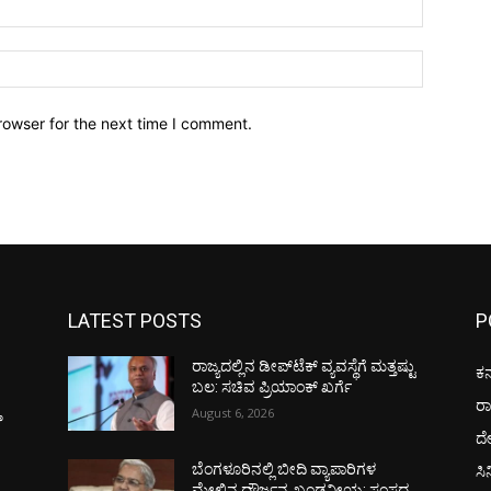
Email:*
Website:
rowser for the next time I comment.
LATEST POSTS
P
ರಾಜ್ಯದಲ್ಲಿನ ಡೀಪ್‌ಟೆಕ್‌ ವ್ಯವಸ್ಥೆಗೆ ಮತ್ತಷ್ಟು
ಕರ
ಬಲ: ಸಚಿವ ಪ್ರಿಯಾಂಕ್ ಖರ್ಗೆ
ರ
ಣ
August 6, 2026
ದ
ಸಿ
ಬೆಂಗಳೂರಿನಲ್ಲಿ ಬೀದಿ ವ್ಯಾಪಾರಿಗಳ
ಮೇಲಿನ ದೌರ್ಜನ್ಯ ಖಂಡನೀಯ: ಸಂಸದ