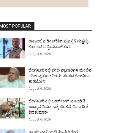
MOST POPULAR
ರಾಜ್ಯದಲ್ಲಿನ ಡೀಪ್‌ಟೆಕ್‌ ವ್ಯವಸ್ಥೆಗೆ ಮತ್ತಷ್ಟು
ಬಲ: ಸಚಿವ ಪ್ರಿಯಾಂಕ್ ಖರ್ಗೆ
August 6, 2026
ಬೆಂಗಳೂರಿನಲ್ಲಿ ಬೀದಿ ವ್ಯಾಪಾರಿಗಳ ಮೇಲಿನ
ದೌರ್ಜನ್ಯ ಖಂಡನೀಯ: ಸಂಸದ ಗೋವಿಂದ
ಕಾರಜೋಳ
August 6, 2026
ಬೆಂಗಳೂರಿನಲ್ಲಿ ಲಾಲ್ ಬಾಗ್ ಮಾದರಿ 3
ಉದ್ಯಾನ ನಿರ್ಮಾಣಕ್ಕೆ ಚಿಂತನೆ: ಸಿಎಂ ಡಿ ಕೆ
ಶಿವಕುಮಾರ್
August 6, 2026
ಗ್ರಾ.ಪಂ.ವ್ಯಾಪ್ತಿಯಲ್ಲಿ ಪಿಒಪಿ ಗಣೇಶ