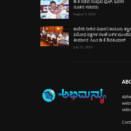
ಡಿ ಕೆ ಸಚಿವ ಸಂಪುಟ ಫುಲ್, ಇವರೇ
ನೂತನ ಸಚಿವರು
August 3, 2026
ಕಾವೇರಿ ನೀರಿನ ವಿಚಾರ | ಕಾನೂನು ತಜ್ಞ
ವಿರೋಧ ಪಕ್ಷಗಳ ಸಲಹೆ ಬಳಿಕ ಮುಂದಿ
ತೀರ್ಮಾನ: ಸಿಎಂ ಡಿ ಕೆ ಶಿವಕುಮಾರ್
July 31, 2026
AB
Abhi
webs
vide
Cont