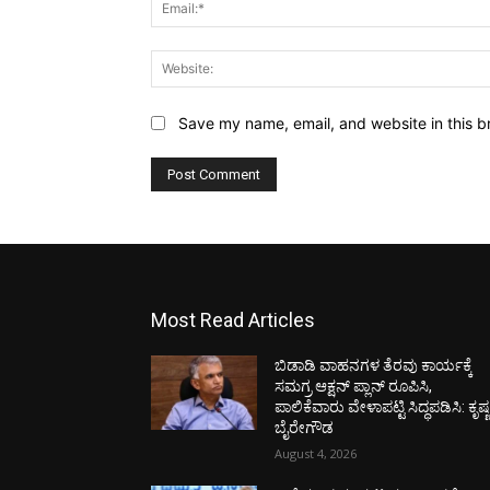
Save my name, email, and website in this b
Most Read Articles
ಬಿಡಾಡಿ ವಾಹನಗಳ ತೆರವು ಕಾರ್ಯಕ್ಕೆ
ಸಮಗ್ರ ಆಕ್ಷನ್ ಪ್ಲಾನ್ ರೂಪಿಸಿ,
ಪಾಲಿಕೆವಾರು ವೇಳಾಪಟ್ಟಿ ಸಿದ್ಧಪಡಿಸಿ: ಕೃಷ್
ಬೈರೇಗೌಡ
August 4, 2026