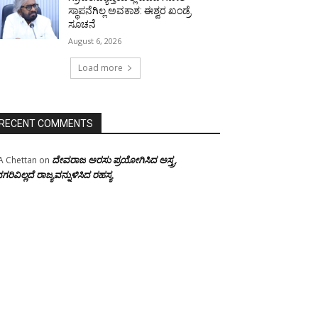
ಸ್ಥಾಪನೆಗಿಲ್ಲ ಅವಕಾಶ: ಈಶ್ವರ ಖಂಡ್ರೆ
ಸೂಚನೆ
August 6, 2026
Load more
RECENT COMMENTS
ದೇವರಾಜ ಅರಸು ಪ್ರಯೋಗಿಸಿದ ಅಸ್ತ್ರ,
A Chettan
on
ಗರಿವಿಲ್ಲದೆ ರಾಜ್ಯವನ್ನುಳಿಸಿದ ರಹಸ್ಯ