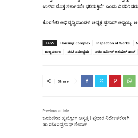
ಉಳಿದ ಮೊತ್ತ ಸರ್ಕಾರವೇ ಭರಿಸುತ್ತಿದೆ” ಎಂದು ವಿವರಿಸಿದರು
ಕೊಳಗೇರಿ ಅಭಿವೃದ್ಧಿ ಮಂಡಳಿ ಅಧ್ಯಕ್ಷ ಪ್ರಸಾದ್ ಅಬ್ಬಯ್ಯ
TAGS
Housing Complex
Inspection of Works
M
ರಾಜ್ಯ ಸರ್ಕಾರ
ವಸತಿ ಸಮುಚ್ಚಯ
ಸಚಿವ ಜಮೀರ್ ಅಹಮದ್ ಖಾನ್
Share
Previous article
ಜಯದೇವ ಹೃದ್ರೋಗ ಆಸ್ಪತ್ರೆ | ಪ್ರಭಾರ ನಿರ್ದೇಶಕರಾಗಿ
ಡಾ.ರವೀಂದ್ರನಾಥ್ ನೇಮಕ