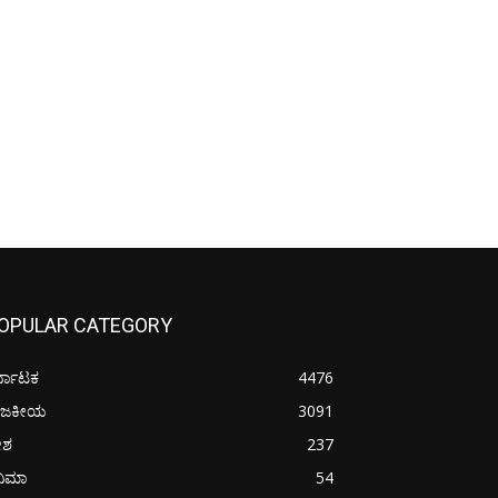
OPULAR CATEGORY
್ನಾಟಕ
4476
ಾಜಕೀಯ
3091
ೇಶ
237
ನಿಮಾ
54