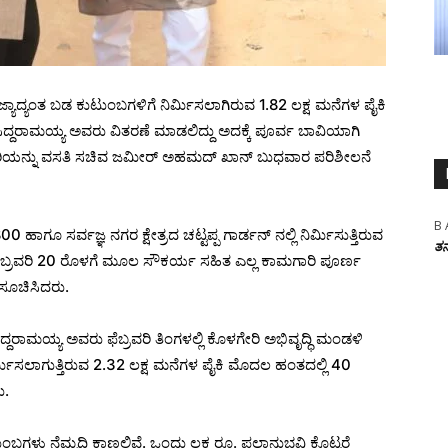
ಯಾದ್ಯಂತ ಬಡ ಕುಟುಂಬಗಳಿಗೆ ನಿರ್ಮಿಸಲಾಗಿರುವ 1.82 ಲಕ್ಷ ಮನೆಗಳ ಪೈಕಿ
ಿದ್ದರಾಮಯ್ಯ ಅವರು ವಿತರಣೆ ಮಾಡಲಿದ್ದು ಅದಕ್ಕೆ ಪೂರ್ವ ಬಾವಿಯಾಗಿ
ಗಾರಿಯನ್ನು ವಸತಿ ಸಚಿವ ಜಮೀರ್ ಅಹಮದ್ ಖಾನ್ ಬುಧವಾರ ಪರಿಶೀಲನೆ
B 
0 ಹಾಗೂ ಸರ್ವಜ್ಞ ನಗರ ಕ್ಷೇತ್ರದ ಚಟ್ಟಪ್ಪ ಗಾರ್ಡನ್ ನಲ್ಲಿ ನಿರ್ಮಿಸುತ್ತಿರುವ
ತನ
ೆಬ್ರವರಿ 20 ರೊಳಗೆ ಮೂಲ ಸೌಕರ್ಯ ಸಹಿತ ಎಲ್ಲ ಕಾಮಗಾರಿ ಪೂರ್ಣ
ಸೂಚಿಸಿದರು.
್ದರಾಮಯ್ಯ ಅವರು ಫೆಬ್ರವರಿ ತಿಂಗಳಲ್ಲಿ ಕೊಳಗೇರಿ ಅಭಿವೃದ್ಧಿ ಮಂಡಳಿ
ಿಸಲಾಗುತ್ತಿರುವ 2.32 ಲಕ್ಷ ಮನೆಗಳ ಪೈಕಿ ಮೊದಲ ಹಂತದಲ್ಲಿ 40
ು.
ಟುಂಬಗಳು ನೆಮ್ಮದಿ ಕಾಣಲಿವೆ. ಒಂದು ಲಕ್ಷ ರೂ. ಫಲಾನುಭವಿ ಕೊಟ್ಟರೆ