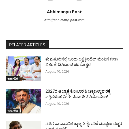
Abhimanyu Post
http://abhimanyupost.com
RELATED ARTICLES
ತುಮಕೂರಿನಲ್ಲಿ ಒಂದು ಲಕ್ಷ ಕ್ವಿಂಟಲ್ ಮೇವಿನ ಬೀಜ
ವಿತರಣೆ: ಡಿಸಿಎಂ ಜಿ.ಪರಮೇಶ್ವರ
August 10, 2026
ಕರ್ನಾಟಕ
2027ರ ಅಂತ್ಯಕ್ಕೆ ಕೋಲಾರ & ಚಿಕ್ಕಬಳ್ಳಾಪುರಕ್ಕೆ
ಎತ್ತಿನಹೊಳೆ ನೀರು: ಸಿಎಂ ಡಿ ಕೆ ಶಿವಕುಮಾರ್
August 10, 2026
ಕರ್ನಾಟಕ
ನದಿಗೆ ರಾಸಾಯನಿಕ ತ್ಯಾಜ್ಯ: 3 ಕೈಗಾರಿಕೆ ಮುಚ್ಚಲು ಈಶ್ವರ
ಖಂಡ್ರೆ ಸೂಚನೆ