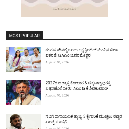
MOST POPULAR
ತುಮಕೂರಿನಲ್ಲಿ ಒಂದು ಲಕ್ಷ ಕ್ವಿಂಟಲ್ ಮೇವಿನ ಬೀಜ
ವಿತರಣೆ: ಡಿಸಿಎಂ ಜಿ.ಪರಮೇಶ್ವರ
August 10, 2026
2027ರ ಅಂತ್ಯಕ್ಕೆ ಕೋಲಾರ & ಚಿಕ್ಕಬಳ್ಳಾಪುರಕ್ಕೆ
ಎತ್ತಿನಹೊಳೆ ನೀರು: ಸಿಎಂ ಡಿ ಕೆ ಶಿವಕುಮಾರ್
August 10, 2026
ನದಿಗೆ ರಾಸಾಯನಿಕ ತ್ಯಾಜ್ಯ: 3 ಕೈಗಾರಿಕೆ ಮುಚ್ಚಲು ಈಶ್ವರ
ಖಂಡ್ರೆ ಸೂಚನೆ
August 10, 2026