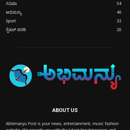
ಸಿನಿಮಾ
54
ಅಭಿಮನ್ಯು
40
Sport
32
ಸ್ಪೆಷಲ್ ವರದಿ
20
ABOUT US
Abhimanyu Post is your news, entertainment, music fashion
website. We provide you with the latest breaking news and