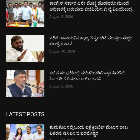
ಕಾಂಗ್ರೆಸ್ ಸರ್ಕಾರ ಏನೇ ಬೊಬ್ಬೆ ಹೊಡೆದರೂ ಮುಂದೆ
ಅಧಿಕಾರಕ್ಕೆ ಬರುವುದು ಬಿಜೆಪಿಯೇ: ಬಿ ವೈ ವಿಜಯೇಂದ್ರ
August 8, 2026
ನದಿಗೆ ರಾಸಾಯನಿಕ ತ್ಯಾಜ್ಯ: 3 ಕೈಗಾರಿಕೆ ಮುಚ್ಚಲು ಈಶ್ವರ
ಖಂಡ್ರೆ ಸೂಚನೆ
August 10, 2026
ಸಚಿವ ಸಂಪುಟದಲ್ಲಿ ಮಹಿಳೆಯರಿಗೆ ಸ್ಥಾನ ಸಿಗಲಿದೆ:
ಸಿಎಂ ಡಿ ಕೆ ಶಿವಕುಮಾರ್ ಭರವಸೆ
August 8, 2026
LATEST POSTS
ತುಮಕೂರಿನಲ್ಲಿ ಒಂದು ಲಕ್ಷ ಕ್ವಿಂಟಲ್ ಮೇವಿನ ಬೀಜ
ವಿತರಣೆ: ಡಿಸಿಎಂ ಜಿ.ಪರಮೇಶ್ವರ