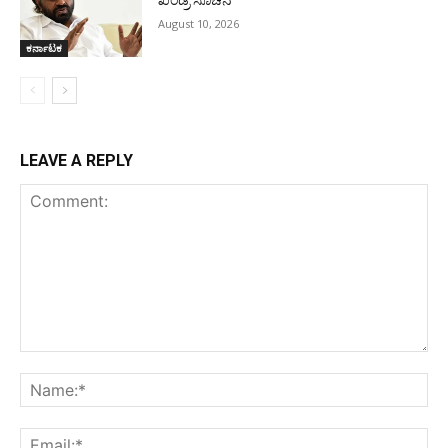
August 10, 2026
ಕರ್ನಾಟಕ
LEAVE A REPLY
Comment:
Na
Ema