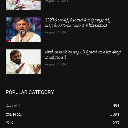
August 10, 2026
2027ರ ಅಂತ್ಯಕ್ಕೆ ಕೋಲಾರ & ಚಿಕ್ಕಬಳ್ಳಾಪುರಕ್ಕೆ
ಎತ್ತಿನಹೊಳೆ ನೀರು: ಸಿಎಂ ಡಿ ಕೆ ಶಿವಕುಮಾರ್
August 10, 2026
ನದಿಗೆ ರಾಸಾಯನಿಕ ತ್ಯಾಜ್ಯ: 3 ಕೈಗಾರಿಕೆ ಮುಚ್ಚಲು ಈಶ್ವರ
ಖಂಡ್ರೆ ಸೂಚನೆ
August 10, 2026
POPULAR CATEGORY
ಕರ್ನಾಟಕ
4491
ರಾಜಕೀಯ
3091
ದೇಶ
237