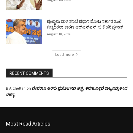
ಪುಲ್ವಾಮ ದಾಳಿ ತನಿಖೆ ಪ್ರಧಾನಿ ಮೋದಿ ಸರ್ಕಾರ ತುಟಿ
ಬಿಚ್ಚದಿರಲು ಕಾರಣ ಆರ್‌ಎಸ್ಎಸ್: ಬಿ ಕೆ ಹರಿಪ್ರಸಾದ್
August 10, 2026
Load more
RECENT COMMENTS
ದೇವರಾಜ ಅರಸು ಪ್ರಯೋಗಿಸಿದ ಅಸ್ತ್ರ, ತನಗರಿವಿಲ್ಲದೆ ರಾಜ್ಯವನ್ನುಳಿಸಿದ
B A Chettan
on
ರಹಸ್ಯ
Most Read Articles