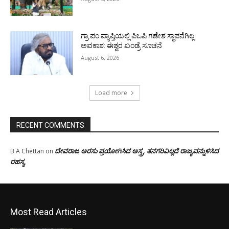
ಗ್ರಾ.ಪಂ.ವ್ಯಾಪ್ತಿಯಲ್ಲಿ ಪಿಒಪಿ ಗಣೇಶ ಸ್ಥಾಪನೆಗಿಲ್ಲ
ಅವಕಾಶ: ಈಶ್ವರ ಖಂಡ್ರೆ ಸೂಚನೆ
August 6, 2026
Load more
RECENT COMMENTS
ದೇವರಾಜ ಅರಸು ಪ್ರಯೋಗಿಸಿದ ಅಸ್ತ್ರ, ತನಗರಿವಿಲ್ಲದೆ ರಾಜ್ಯವನ್ನುಳಿಸಿದ
B A Chettan
on
ರಹಸ್ಯ
Most Read Articles