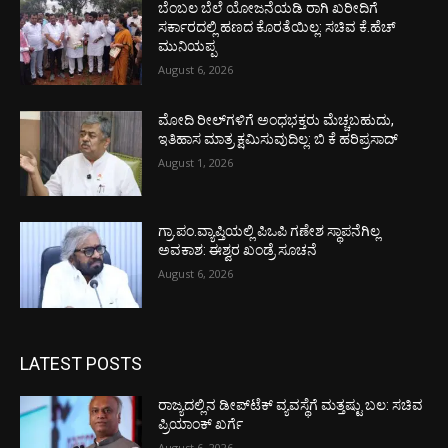
ಬೆಂಬಲ ಬೆಲೆ ಯೋಜನೆಯಡಿ ರಾಗಿ ಖರೀದಿಗೆ
ಸರ್ಕಾರದಲ್ಲಿ ಹಣದ ಕೊರತೆಯಿಲ್ಲ: ಸಚಿವ ಕೆ.ಹೆಚ್
ಮುನಿಯಪ್ಪ
August 6, 2026
ಮೋದಿ ರೀಲ್‌ಗಳಿಗೆ ಅಂಧಭಕ್ತರು ಮೆಚ್ಚಬಹುದು,
ಇತಿಹಾಸ ಮಾತ್ರ ಕ್ಷಮಿಸುವುದಿಲ್ಲ: ಬಿ ಕೆ ಹರಿಪ್ರಸಾದ್
August 1, 2026
ಗ್ರಾ.ಪಂ.ವ್ಯಾಪ್ತಿಯಲ್ಲಿ ಪಿಒಪಿ ಗಣೇಶ ಸ್ಥಾಪನೆಗಿಲ್ಲ
ಅವಕಾಶ: ಈಶ್ವರ ಖಂಡ್ರೆ ಸೂಚನೆ
August 6, 2026
LATEST POSTS
ರಾಜ್ಯದಲ್ಲಿನ ಡೀಪ್‌ಟೆಕ್‌ ವ್ಯವಸ್ಥೆಗೆ ಮತ್ತಷ್ಟು ಬಲ: ಸಚಿವ
ಪ್ರಿಯಾಂಕ್ ಖರ್ಗೆ
August 6, 2026