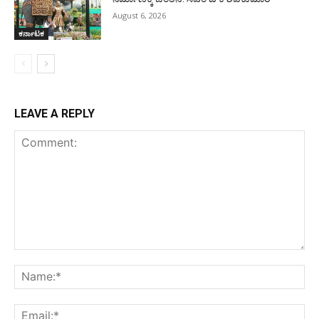
August 6, 2026
ಕರ್ನಾಟಕ
LEAVE A REPLY
Comment:
Na
Ema