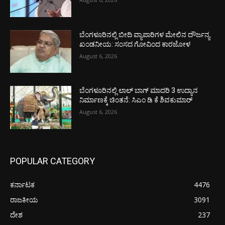
ಬೆಂಗಳೂರಿನಲ್ಲಿ ಬೀದಿ ವ್ಯಾಪಾರಿಗಳ ಮೇಲಿನ ದೌರ್ಜನ್ಯ
ಖಂಡನೀಯ: ಸಂಸದ ಗೋವಿಂದ ಕಾರಜೋಳ
August 6, 2026
ಬೆಂಗಳೂರಿನಲ್ಲಿ ಲಾಲ್ ಬಾಗ್ ಮಾದರಿ 3 ಉದ್ಯಾನ
ನಿರ್ಮಾಣಕ್ಕೆ ಚಿಂತನೆ: ಸಿಎಂ ಡಿ ಕೆ ಶಿವಕುಮಾರ್
August 6, 2026
POPULAR CATEGORY
ಕರ್ನಾಟಕ
4476
ರಾಜಕೀಯ
3091
ದೇಶ
237