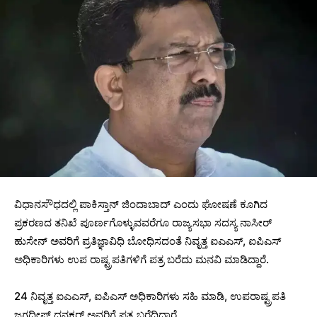
ವಿಧಾನಸೌಧದಲ್ಲಿ ಪಾಕಿಸ್ತಾನ್‌ ಜಿಂದಾಬಾದ್‌ ಎಂದು ಘೋಷಣೆ ಕೂಗಿದ
ಪ್ರಕರಣದ ತನಿಖೆ ಪೂರ್ಣಗೊಳ್ಳುವವರೆಗೂ ರಾಜ್ಯಸಭಾ ಸದಸ್ಯ ನಾಸೀರ್
ಹುಸೇನ್ ಅವರಿ​ಗೆ ಪ್ರತಿಜ್ಞಾವಿಧಿ ಬೋಧಿಸದಂತೆ ನಿವೃತ್ತ ಐಎಎಸ್, ಐಪಿಎಸ್
ಅಧಿಕಾರಿಗಳು ಉಪ ರಾಷ್ಟ್ರಪತಿಗಳಿಗೆ ಪತ್ರ ಬರೆದು ಮನವಿ ಮಾಡಿದ್ದಾರೆ.
24 ನಿವೃತ್ತ ಐಎಎಸ್, ಐಪಿಎಸ್ ಅಧಿಕಾರಿಗಳು ಸಹಿ ಮಾಡಿ, ಉಪರಾಷ್ಟ್ರಪತಿ
ಜಗದೀಪ್‌ ಧನಕರ್‌ ಅವರಿಗೆ ಪತ್ರ ಬರೆದಿದ್ದಾರೆ.