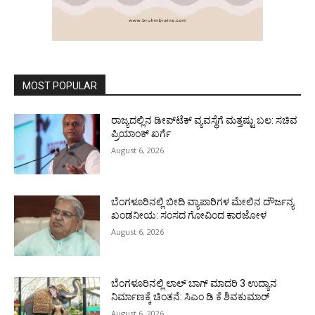
MOST POPULAR
ರಾಜ್ಯದಲ್ಲಿನ ಡೀಪ್‌ಟೆಕ್‌ ವ್ಯವಸ್ಥೆಗೆ ಮತ್ತಷ್ಟು ಬಲ: ಸಚಿವ
ಪ್ರಿಯಾಂಕ್ ಖರ್ಗೆ
August 6, 2026
ಬೆಂಗಳೂರಿನಲ್ಲಿ ಬೀದಿ ವ್ಯಾಪಾರಿಗಳ ಮೇಲಿನ ದೌರ್ಜನ್ಯ
ಖಂಡನೀಯ: ಸಂಸದ ಗೋವಿಂದ ಕಾರಜೋಳ
August 6, 2026
ಬೆಂಗಳೂರಿನಲ್ಲಿ ಲಾಲ್ ಬಾಗ್ ಮಾದರಿ 3 ಉದ್ಯಾನ
ನಿರ್ಮಾಣಕ್ಕೆ ಚಿಂತನೆ: ಸಿಎಂ ಡಿ ಕೆ ಶಿವಕುಮಾರ್
August 6, 2026