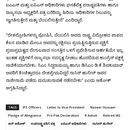
ಐಎಎಸ್ ಮತ್ತು ಐಪಿಎಸ್ ಅಧಿಕಾರಿಗಳು ಘನತೆವೆತ್ತ ಪರಾಷ್ಟಪತಿಗಳು ಹಾಗೂ
ರಾಜ್ಯಸಭಾ ಅಧ್ಯಕ್ಷರಿಗೆ ಪತ್ರ ಬರೆದಿದ್ದು, ಹಿರಿಯ ಅಧಿಕಾರಿಗಳ ನಿಲುವನ್ನು
ಸ್ವಾಗತಿಸುತ್ತೇನೆ ಮತ್ತು ಬೆಂಬಲಿಸುತ್ತೇನೆ” ಎಂದಿದ್ದಾರೆ.
“ದೇಶದ್ರೋಹಿಗಳನ್ನು ಪೋಷಿಸಿ, ಬೆಂಬಲಿಸಿ ಅವರು ರಾಷ್ಟ್ರ ವಿದ್ರೋಹದ ಪಾಪದ
ಕೆಲಸ ಮಾಡಿದ ಮೇಲೂ ಅವರನ್ನು ರಕ್ಷಿಸಲು ಪ್ರಯತ್ನಿಸುತ್ತಿರುವ ವ್ಯಕ್ತಿಗೆ
ಪ್ರಜಾಪ್ರಭುತ್ವದ ದೇಗುಲವಾದ ಸಂಸತ್ತಿನ ಒಳಗೆ ಪ್ರವೇಶಿಸುವ ಅರ್ಹತೆಯೇ ಇಲ್ಲ.
ಇಂತಹ ವ್ಯಕ್ತಿಗಳಿಗೆ ರಾಜ್ಯಸಭಾ ಸದಸ್ಯತ್ವ ನೀಡಲು ಹೊರಟಿರುವ ಕಾಂಗ್ರೆಸ್‌ ಪಕ್ಷಕ್ಕೆ
ನಾಚಿಕೆಯಾಗಬೇಕು. ಸಿಎಂ ಸಿದ್ದರಾಮಯ್ಯ ಹಾಗೂ ಡಿಸಿಎಂ ಡಿ ಕೆ ಶಿವಕುಮಾರ್‌
ಅವರಿಗೆ ಕಿಂಚಿತ್ತಾದರೂ ದೇಶಪ್ರೇಮವಿದ್ದರೆ ನಾಸಿರ್ ಹುಸೇನ್ ಅವರ
ರಾಜೀನಾಮೆ ಪಡೆದು ಮರುಚುನಾವಣೆ ನಡೆಸಬೇಕು”‌ ಎಂದು ಅಶೋಕ್‌
ಆಗ್ರಹಿಸಿದ್ದಾರೆ.
TAGS
IPS Officers
Letter to Vice President
Naseer Hussain
Pledge of Allegiance
Pro-Pak Declaration
R Ashok
Retired IAS
ಆರ್‌ ಅಶೋಕ್‌
ಉಪರಾಷ್ಟ್ರಪತಿಗೆ ಪತ್ರ
ಐಪಿಎಸ್‌ ಅಧಿಕಾರಿಗಳು
ನಾಸೀರ್‌ ಹುಸೇನ್‌