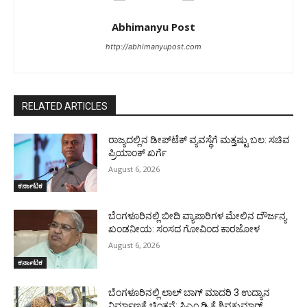
Abhimanyu Post
http://abhimanyupost.com
RELATED ARTICLES
ರಾಜ್ಯದಲ್ಲಿನ ಡೀಪ್‌ಟೆಕ್‌ ವ್ಯವಸ್ಥೆಗೆ ಮತ್ತಷ್ಟು ಬಲ: ಸಚಿವ
ಪ್ರಿಯಾಂಕ್ ಖರ್ಗೆ
August 6, 2026
ಕರ್ನಾಟಕ
ಬೆಂಗಳೂರಿನಲ್ಲಿ ಬೀದಿ ವ್ಯಾಪಾರಿಗಳ ಮೇಲಿನ ದೌರ್ಜನ್ಯ
ಖಂಡನೀಯ: ಸಂಸದ ಗೋವಿಂದ ಕಾರಜೋಳ
August 6, 2026
ಕರ್ನಾಟಕ
ಬೆಂಗಳೂರಿನಲ್ಲಿ ಲಾಲ್ ಬಾಗ್ ಮಾದರಿ 3 ಉದ್ಯಾನ
ನಿರ್ಮಾಣಕ್ಕೆ ಚಿಂತನೆ: ಸಿಎಂ ಡಿ ಕೆ ಶಿವಕುಮಾರ್