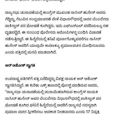
ರಾಜ್ಯಸಭಾ ಚುನಾವಣೆಯಲ್ಲಿ ಕಾಂಗ್ರೆಸ್​ ಮುಖಂಡ ನಾಸೀರ್ ಹುಸೇನ್ ಅವರು
ಗೆದ್ದಿದ್ದು, ಗೆಲುವಿನ ಸಂಭ್ರಮಾಚರಣೆ ವೇಳೆ ವಿಧಾನಸೌಧದಲ್ಲಿ ಅವರ ಬೆಂಬಲಿಗರು
ಪಾಕಿಸ್ತಾನ್ ಪರ ಘೋಷಣೆ ಕೂಗಿದ್ದರು. ಇದು ಎಫ್​ಎಸ್​ಎಲ್ ವರದಿಯಲ್ಲೂ ಸಹ
ದೃಢಪಟ್ಟಿದೆ. ಈ ಸಂಬಂಧ ಪೊಲೀಸರು ಆರೋಪಿಗಳನ್ನ ಬಂಧಿಸಿ ವಿಚಾರಣೆ
ನಡೆಸುತ್ತಿದ್ದಾರೆ. ಈ ಹಿನ್ನೆಲೆಯಲ್ಲಿ ತನಿಖೆ ಪೂರ್ಣಗೊಳ್ಳುವವರೆಗೂ ನಾಸೀರ್
ಹುಸೇನ್ ಅವರಿಗೆ ಯಾವುದೇ ಕಾರಣಕ್ಕೂ ಪ್ರಮಾಣವಚನ ಬೋಧಿಸಬಾರದು
ಎಂದು ಪತ್ರದಲ್ಲಿ ಮನವಿ ಮಾಡಲಾಗಿದೆ.
ಆರ್​ ಅಶೋಕ್ ಸ್ವಾಗತ
ಉಪರಾಷ್ಟ್ರಪತಿಗಳಿಗೆ ಪತ್ರ ಬರೆದಿದ್ದನ್ನು ವಿಪಕ್ಷ ನಾಯಕ ಆರ್​ ಅಶೋಕ್
ಸ್ವಾಗತಿಸಿದ್ದಾರೆ. ಈ ಕುರಿತು ಎಕ್ಸ್‌ ತಾಣದಲ್ಲಿ ಪೋಸ್ಟ್‌ ಮಾಡಿರುವ ಅವರು,
“ರಾಜ್ಯಸಭಾ ಚುನಾವಣೆಯಲ್ಲಿ ಚುನಾಯಿತರಾಗಿರುವ ಕಾಂಗ್ರೆಸ್ ನಾಯಕ
ನಾಸೀರ್ ಹುಸೇನ್ ಅವರ ಬೆಂಬಲಿಗರು ವಿಧಾನಸೌಧದಲ್ಲಿ ಪಾಕಿಸ್ತಾನ್ ಪರ
ಘೋಷಣೆ ಕೂಗಿದ ಘಟನೆ ಹಿನ್ನೆಲೆಯಲ್ಲಿ ಅವರಿಗೆ ರಾಜ್ಯಸಭೆ ಸದಸ್ಯರಾಗಿ
ಪ್ರಮಾಣ ವಚನ ಸ್ವೀಕರಿಸಲು ಅವಕಾಶ ನೀಡಬಾರದು ಎಂದು 17 ನಿವೃತ್ತ