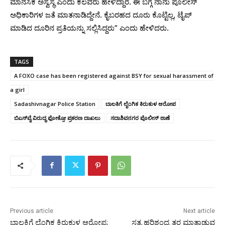
ಮಾನಸಿಕ‌ ಅಸ್ವಸ್ಥೆ ಎಂದು ಕೆಲವರು ಹೇಳಿದ್ದಾರೆ. ಈ ಬಗ್ಗೆ ನಾನು ಪೊಲೀಸ್
ಅಧಿಕಾರಿಗಳ ಜತೆ ಮಾತನಾಡಿದ್ದೇನೆ. ಕೈಬರಹದ ದೂರು ಕೊಟ್ಟಿಲ್ಲ, ಟೈಪ್
ಮಾಡಿದ ದೂರಿನ ಪ್ರತಿಯನ್ನು ಸಲ್ಲಿಸಿದ್ದರು” ಎಂದು ಹೇಳಿದರು.
TAGS
A FOXO case has been registered against BSY for sexual harassment of
a girl
Sadashivnagar Police Station
ಬಾಲಕಿಗೆ ಲೈಂಗಿಕ ಕಿರುಕುಳ ಆರೋಪ
ಬಿಎಸ್‌ವೈ ವಿರುದ್ಧ ಫೋಕ್ಸೋ ಪ್ರಕರಣ ದಾಖಲು
ಸದಾಶಿವನಗರ ಪೊಲೀಸ್‌ ಠಾಣೆ
Previous article
Next article
ಬಾಲಕಿಗೆ ಲೈಂಗಿಕ ಕಿರುಕುಳ ಆರೋಪ;
ಸತ್ಯ ಹರಿಶ್ಚಂದ್ರ ತರ ಮಾತಾಡುವ