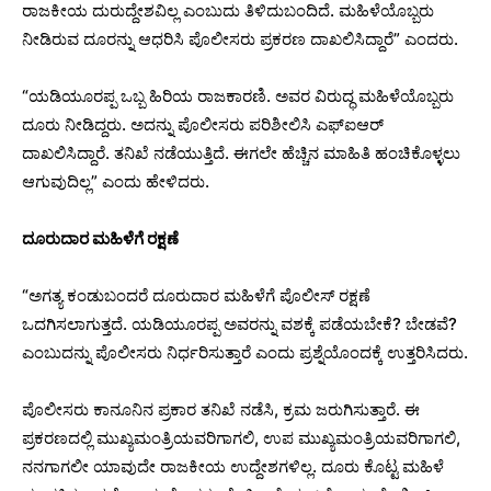
ರಾಜಕೀಯ ದುರುದ್ದೇಶವಿಲ್ಲ ಎಂಬುದು ತಿಳಿದುಬಂದಿದೆ. ಮಹಿಳೆಯೊಬ್ಬರು
ನೀಡಿರುವ ದೂರನ್ನು ಆಧರಿಸಿ ಪೊಲೀಸರು ಪ್ರಕರಣ ದಾಖಲಿಸಿದ್ದಾರೆ” ಎಂದರು.
“ಯಡಿಯೂರಪ್ಪ ಒಬ್ಬ ಹಿರಿಯ ರಾಜಕಾರಣಿ. ಅವರ ವಿರುದ್ಧ ಮಹಿಳೆಯೊಬ್ಬರು
ದೂರು ನೀಡಿದ್ದರು. ಅದನ್ನು ಪೊಲೀಸರು ಪರಿಶೀಲಿಸಿ ಎಫ್ಐಆರ್
ದಾಖಲಿಸಿದ್ದಾರೆ‌. ತನಿಖೆ ನಡೆಯುತ್ತಿದೆ. ಈಗಲೇ ಹೆಚ್ಚಿನ ಮಾಹಿತಿ ಹಂಚಿಕೊಳ್ಳಲು
ಆಗುವುದಿಲ್ಲ” ಎಂದು ಹೇಳಿದರು.
ದೂರುದಾರ ಮಹಿಳೆಗೆ ರಕ್ಷಣೆ
“ಅಗತ್ಯ ಕಂಡುಬಂದರೆ ದೂರುದಾರ ಮಹಿಳೆಗೆ ಪೊಲೀಸ್ ರಕ್ಷಣೆ
ಒದಗಿಸಲಾಗುತ್ತದೆ. ಯಡಿಯೂರಪ್ಪ ಅವರನ್ನು ವಶಕ್ಕೆ ಪಡೆಯಬೇಕೆ? ಬೇಡವೆ?
ಎಂಬುದನ್ನು ಪೊಲೀಸರು ನಿರ್ಧರಿಸುತ್ತಾರೆ ಎಂದು ಪ್ರಶ್ನೆಯೊಂದಕ್ಕೆ ಉತ್ತರಿಸಿದರು.
ಪೊಲೀಸರು ಕಾನೂನಿನ ಪ್ರಕಾರ ತನಿಖೆ ನಡೆಸಿ, ಕ್ರಮ ಜರುಗಿಸುತ್ತಾರೆ. ಈ
ಪ್ರಕರಣದಲ್ಲಿ ಮುಖ್ಯಮಂತ್ರಿಯವರಿಗಾಗಲಿ, ಉಪ ಮುಖ್ಯಮಂತ್ರಿಯವರಿಗಾಗಲಿ,
ನನಗಾಗಲೀ ಯಾವುದೇ ರಾಜಕೀಯ ಉದ್ದೇಶಗಳಿಲ್ಲ. ದೂರು ಕೊಟ್ಟ ಮಹಿಳೆ