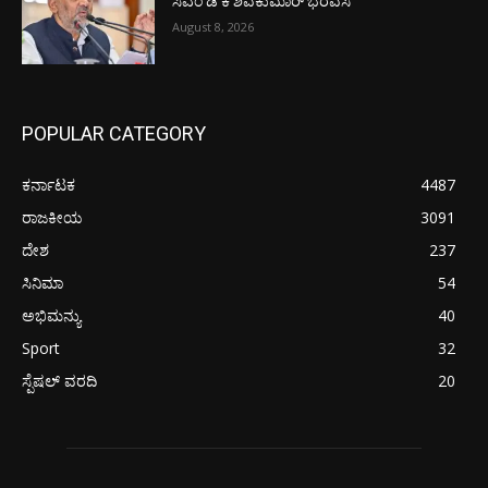
ಸಿಎಂ ಡಿ ಕೆ ಶಿವಕುಮಾರ್ ಭರವಸೆ
August 8, 2026
POPULAR CATEGORY
ಕರ್ನಾಟಕ
4487
ರಾಜಕೀಯ
3091
ದೇಶ
237
ಸಿನಿಮಾ
54
ಅಭಿಮನ್ಯು
40
Sport
32
ಸ್ಪೆಷಲ್ ವರದಿ
20