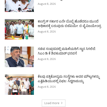
August 8, 2026
ಕಾಂಗ್ರೆಸ್ ಸರ್ಕಾರ ಏನೇ ಬೊಬ್ಬೆ ಹೊಡೆದರೂ ಮುಂದೆ
ಅಧಿಕಾರಕ್ಕೆ ಬರುವುದು ಬಿಜೆಪಿಯೇ: ಬಿ ವೈ ವಿಜಯೇಂದ್ರ
August 8, 2026
ಸಚಿವ ಸಂಪುಟದಲ್ಲಿ ಮಹಿಳೆಯರಿಗೆ ಸ್ಥಾನ ಸಿಗಲಿದೆ:
ಸಿಎಂ ಡಿ ಕೆ ಶಿವಕುಮಾರ್ ಭರವಸೆ
August 8, 2026
ಕೆಲವು ಪತ್ರಿಕೋದ್ಯಮ ಸಂಸ್ಥೆಗಳು ಅದರ ಮೌಲ್ಯಗಳನ್ನು
ಎತ್ತಿಹಿಡಿಯುವಲ್ಲಿ ವಿಫಲ: ಸಿದ್ದರಾಮಯ್ಯ
August 8, 2026
Load more