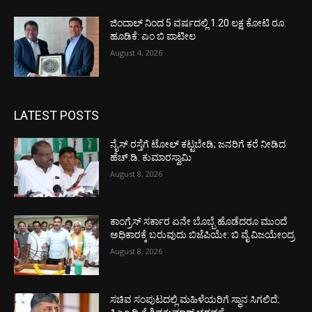
ಜಿಂದಾಲ್ ನಿಂದ 5 ವರ್ಷದಲ್ಲಿ 1.20 ಲಕ್ಷ ಕೋಟಿ ರೂ.
ಹೂಡಿಕೆ: ಎಂ ಬಿ ಪಾಟೀಲ
August 4, 2026
LATEST POSTS
ನೈಸ್ ರಸ್ತೆಗೆ ಟೋಲ್ ಕಟ್ಟಬೇಡಿ; ಜನರಿಗೆ ಕರೆ ನೀಡಿದ
ಹೆಚ್.ಡಿ. ಕುಮಾರಸ್ವಾಮಿ
August 8, 2026
ಕಾಂಗ್ರೆಸ್ ಸರ್ಕಾರ ಏನೇ ಬೊಬ್ಬೆ ಹೊಡೆದರೂ ಮುಂದೆ
ಅಧಿಕಾರಕ್ಕೆ ಬರುವುದು ಬಿಜೆಪಿಯೇ: ಬಿ ವೈ ವಿಜಯೇಂದ್ರ
August 8, 2026
ಸಚಿವ ಸಂಪುಟದಲ್ಲಿ ಮಹಿಳೆಯರಿಗೆ ಸ್ಥಾನ ಸಿಗಲಿದೆ: