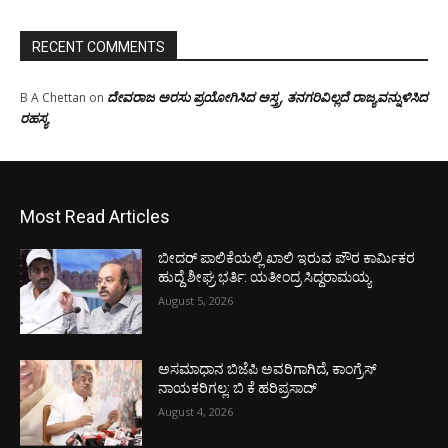
RECENT COMMENTS
ದೇವರಾಜ ಅರಸು ಪ್ರಯೋಗಿಸಿದ ಅಸ್ತ್ರ, ತನಗರಿವಿಲ್ಲದೆ ರಾಜ್ಯವನ್ನುಳಿಸಿದ
B A Chettan
on
ರಹಸ್ಯ
Most Read Articles
ಬೀದರ್ ಪಾಲಿಕೆಯಲ್ಲಿ ಖಾಲಿ ಇರುವ ಪೌರ ಕಾರ್ಮಿಕರ
ಹುದ್ದೆ ಶೀಘ್ರ ಭರ್ತಿ: ಯತೀಂದ್ರ ಸಿದ್ದರಾಮಯ್ಯ
August 5, 2026
ಅಸಮಾಧಾನ ಬಿಜೆಪಿ ಅವರಿಗಾಗಿದೆ, ಕಾಂಗ್ರೆಸ್
ನಾಯಕರಿಗಲ್ಲ: ಬಿ ಕೆ ಹರಿಪ್ರಸಾದ್
August 4, 2026