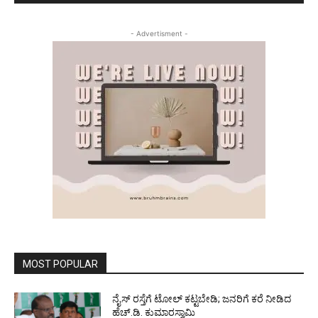
- Advertisment -
MOST POPULAR
ನೈಸ್ ರಸ್ತೆಗೆ ಟೋಲ್ ಕಟ್ಟಬೇಡಿ; ಜನರಿಗೆ ಕರೆ ನೀಡಿದ
ಹೆಚ್.ಡಿ. ಕುಮಾರಸ್ವಾಮಿ