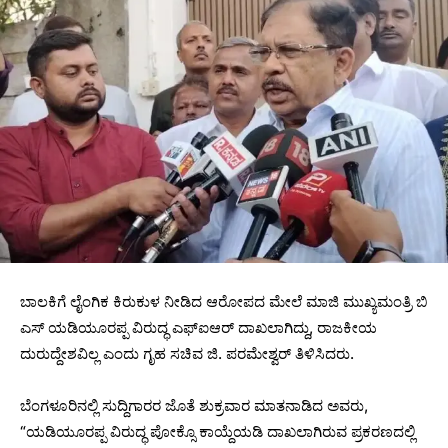
ಬಾಲಕಿಗೆ ಲೈಂಗಿಕ ಕಿರುಕುಳ ನೀಡಿದ ಆರೋಪದ ಮೇಲೆ ಮಾಜಿ ಮುಖ್ಯಮಂತ್ರಿ ಬಿ
ಎಸ್ ಯಡಿಯೂರಪ್ಪ ವಿರುದ್ಧ ಎಫ್‌ಐಆರ್ ದಾಖಲಾಗಿದ್ದು, ರಾಜಕೀಯ
ದುರುದ್ದೇಶವಿಲ್ಲ ಎಂದು ಗೃಹ ಸಚಿವ ಜಿ. ಪರಮೇಶ್ವರ್‌ ತಿಳಿಸಿದರು.
ಬೆಂಗಳೂರಿನಲ್ಲಿ ಸುದ್ದಿಗಾರರ ಜೊತೆ ಶುಕ್ರವಾರ ಮಾತನಾಡಿದ ಅವರು,
“ಯಡಿಯೂರಪ್ಪ ವಿರುದ್ಧ ಪೋಕ್ಸೊ ಕಾಯ್ದೆಯಡಿ ದಾಖಲಾಗಿರುವ ಪ್ರಕರಣದಲ್ಲಿ