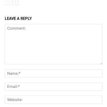
LEAVE A REPLY
Comment:
Na
Ema
Web