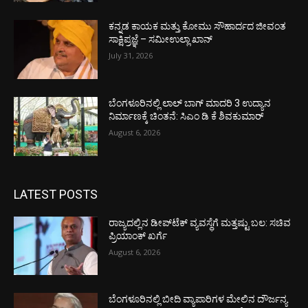
ಕನ್ನಡ ಕಾಯಕ ಮತ್ತು ಕೋಮು ಸೌಹಾರ್ದದ ಜೀವಂತ
ಸಾಕ್ಷಿಪ್ರಜ್ಞೆ – ಸಮೀಉಲ್ಲಾ ಖಾನ್
July 31, 2026
ಬೆಂಗಳೂರಿನಲ್ಲಿ ಲಾಲ್ ಬಾಗ್ ಮಾದರಿ 3 ಉದ್ಯಾನ
ನಿರ್ಮಾಣಕ್ಕೆ ಚಿಂತನೆ: ಸಿಎಂ ಡಿ ಕೆ ಶಿವಕುಮಾರ್
August 6, 2026
LATEST POSTS
ರಾಜ್ಯದಲ್ಲಿನ ಡೀಪ್‌ಟೆಕ್‌ ವ್ಯವಸ್ಥೆಗೆ ಮತ್ತಷ್ಟು ಬಲ: ಸಚಿವ
ಪ್ರಿಯಾಂಕ್ ಖರ್ಗೆ
August 6, 2026
ಬೆಂಗಳೂರಿನಲ್ಲಿ ಬೀದಿ ವ್ಯಾಪಾರಿಗಳ ಮೇಲಿನ ದೌರ್ಜನ್ಯ