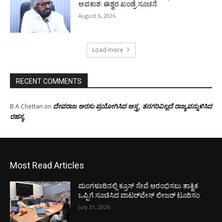
ಅವಕಾಶ: ಈಶ್ವರ ಖಂಡ್ರೆ ಸೂಚನೆ
August 6, 2026
Load more
RECENT COMMENTS
ದೇವರಾಜ ಅರಸು ಪ್ರಯೋಗಿಸಿದ ಅಸ್ತ್ರ, ತನಗರಿವಿಲ್ಲದೆ ರಾಜ್ಯವನ್ನುಳಿಸಿದ
B A Chettan
on
ರಹಸ್ಯ
Most Read Articles
ಮಂಗಳೂರಿನಲ್ಲಿ ಕ್ರೂಸ್ ಸೇವೆ ಆರಂಭಿಸಲು ತಾತ್ವಿಕ
ಒಪ್ಪಿಗೆ ಸೂಚಿಸಿದ ವಾಟರ್‌ವೇಸ್ ಲೀಜರ್ ಟೂರಿಸಂ
July 31, 2026