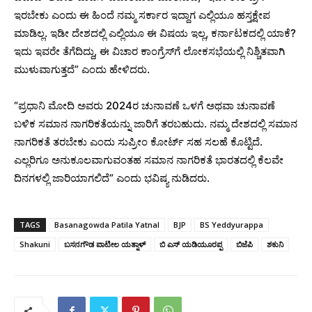
ಇರಬೇಕು ಎಂದು ಈ ಹಿಂದೆ ನಮ್ಮ ಸರ್ಕಾರ ಇದ್ದಾಗ ಎಲ್ಲಿಯೂ ಹಸ್ತಕ್ಷೇಪ
ಮಾಡಿಲ್ಲ. ಇಡೀ ದೇಶದಲ್ಲಿ ಎಲ್ಲಿಯೂ ಈ ವಿಷಯ ಇಲ್ಲ, ಕರ್ನಾಟಕದಲ್ಲಿ ಯಾಕೆ?
ಇದು ಇವರೇ ತೆಗೆದಿದ್ದು, ಈ ವಿಚಾರ ಕಾಂಗ್ರೆಸ್​ಗೆ ಲೋಕಸಭೆಯಲ್ಲಿ ನಿಶ್ಚಿತವಾಗಿ
ಮುಳುವಾಗುತ್ತದೆ” ಎಂದು ಹೇಳಿದರು.
“ಪ್ರಧಾನಿ‌ ಮೋದಿ ಅವರು 2024ರ ಚುನಾವಣೆ ಒಳಗೆ ಅಥವಾ ಚುನಾವಣೆ
ಬಳಿಕ ಸಮಾನ ನಾಗರಿಕತೆಯನ್ನು ಜಾರಿಗೆ ತರಬಹುದು. ನಮ್ಮ ದೇಶದಲ್ಲಿ ಸಮಾನ
ನಾಗರಿಕತೆ ತರಬೇಕು ಎಂದು ಸುಪ್ರೀಂ ಕೋರ್ಟ್ ಸಹ ಸಲಹೆ ಕೊಟ್ಟಿದೆ.
ಎಲ್ಲರಿಗೂ ಅನುಕೂಲವಾಗುವಂತಹ ಸಮಾನ ನಾಗರಿಕತೆ ಭಾರತದಲ್ಲಿ ಕೆಲವೇ
ದಿನಗಳಲ್ಲಿ ಜಾರಿಯಾಗಲಿದೆ” ಎಂದು ಭವಿಷ್ಯ ನುಡಿದರು.
TAGS
Basanagowda Patila Yatnal
BJP
BS Yeddyurappa
Shakuni
ಬಸನಗೌಡ ಪಾಟೀಲ ಯತ್ನಾಳ್‌
ಬಿ ಎಸ್ ಯಡಿಯೂರಪ್ಪ‌
ಬಿಜೆಪಿ
ಶಕುನಿ