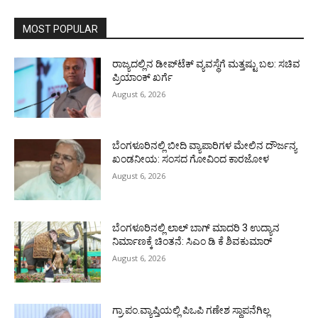
MOST POPULAR
ರಾಜ್ಯದಲ್ಲಿನ ಡೀಪ್‌ಟೆಕ್‌ ವ್ಯವಸ್ಥೆಗೆ ಮತ್ತಷ್ಟು ಬಲ: ಸಚಿವ
ಪ್ರಿಯಾಂಕ್ ಖರ್ಗೆ
August 6, 2026
ಬೆಂಗಳೂರಿನಲ್ಲಿ ಬೀದಿ ವ್ಯಾಪಾರಿಗಳ ಮೇಲಿನ ದೌರ್ಜನ್ಯ
ಖಂಡನೀಯ: ಸಂಸದ ಗೋವಿಂದ ಕಾರಜೋಳ
August 6, 2026
ಬೆಂಗಳೂರಿನಲ್ಲಿ ಲಾಲ್ ಬಾಗ್ ಮಾದರಿ 3 ಉದ್ಯಾನ
ನಿರ್ಮಾಣಕ್ಕೆ ಚಿಂತನೆ: ಸಿಎಂ ಡಿ ಕೆ ಶಿವಕುಮಾರ್
August 6, 2026
ಗ್ರಾ.ಪಂ.ವ್ಯಾಪ್ತಿಯಲ್ಲಿ ಪಿಒಪಿ ಗಣೇಶ ಸ್ಥಾಪನೆಗಿಲ್ಲ