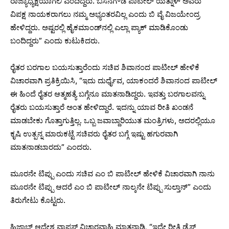
ರಾಜ್ಯಾಧ್ಯಕ್ಷೆಯಾಗಲಿ ಎಂದಿದ್ದರು. ಬಸನಗೌಡ ಪಾಟೀಲ್​ ಯತ್ನಾಳ್ ಅವರು
ವಿಪಕ್ಷ ನಾಯಕರಾಗಲು ನಮ್ಮ ಅಭ್ಯಂತರವಿಲ್ಲ ಎಂದು ಬಿ ವೈ ವಿಜಯೇಂದ್ರ
ಹೇಳಿದ್ದರು. ಅಷ್ಟರಲ್ಲಿ ಹೈಕಮಾಂಡ್​ನಲ್ಲಿ ಎಲ್ಲಾ ಪ್ಯಾಕ್ ಮಾಡಿಕೊಂಡು
ಬಂದಿದ್ದರು” ಎಂದು ಕುಟುಕಿದರು.
ರೈತರ ಬರಗಾಲ ಬಯಸುತ್ತಾರೆಂದು ಸಚಿವ ಶಿವಾನಂದ ಪಾಟೀಲ್‌ ಹೇಳಿಕೆ
ವಿಚಾರವಾಗಿ ಪ್ರತಿಕ್ರಿಯಿಸಿ, “ಇದು ದುರ್ಧೈವ, ಯಾಕಂದರೆ ಶಿವಾನಂದ ಪಾಟೀಲ್‌
ಈ ಹಿಂದೆ ರೈತರ ಆತ್ಮಹತ್ಯೆ ಬಗ್ಗೆನೂ ಮಾತನಾಡಿದ್ದರು. ಇವತ್ತು ಬರಗಾಲವನ್ನು
ರೈತರು ಬಯಸುತ್ತಾರೆ ಅಂತ ಹೇಳಿದ್ದಾರೆ. ಇದನ್ನು ಯಾವ ರೀತಿ ಖಂಡನೆ
ಮಾಡಬೇಕು ಗೊತ್ತಾಗುತ್ತಿಲ್ಲ. ಒಬ್ಬ ಜವಾಬ್ದಾರಿಯುತ ಮಂತ್ರಿಗಳು, ಅದರಲ್ಲಿಯೂ
ಕೃಷಿ ಉತ್ಪನ್ನ ಮಾರುಕಟ್ಟೆ ಸಚಿವರು ರೈತರ ಬಗ್ಗೆ ಇಷ್ಟು ಹಗುರವಾಗಿ
ಮಾತನಾಡಬಾರದು” ಎಂದರು.
ಮೂರನೇ ಟಿಪ್ಪು ಎಂದು ಸಚಿವ ಎಂ ಬಿ ಪಾಟೀಲ್ ಹೇಳಿಕೆ ವಿಚಾರವಾಗಿ ನಾನು
ಮೂರನೇ ಟಿಪ್ಪು ಆದರೆ ಎಂ ಬಿ ಪಾಟೀಲ್ ನಾಲ್ಕನೇ ಟಿಪ್ಪು ಸುಲ್ತಾನ್” ಎಂದು
ತಿರುಗೇಟು ಕೊಟ್ಟರು.
ಹಿಜಾಬ್ ಆದೇಶ ವಾಪಸ್ ವಿಚಾರವಾಹಿ ಮಾತನಾಡಿ, “ಇದೇ ರೀತಿ ಡ್ರೆಸ್