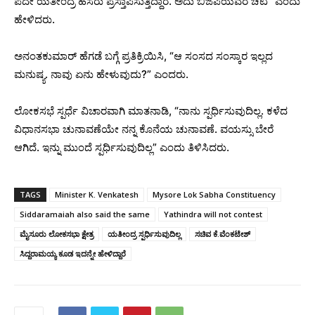
ಪದೇ ಯತೀಂದ್ರ ಹೆಸರು ಪ್ರಸ್ತಾಪಿಸುತ್ತಿದ್ದಾರೆ. ಅದು ಬಿಜೆಪಿಯವರ ಚಟ” ಎಂದು
ಹೇಳಿದರು.
ಅನಂತಕುಮಾರ್ ಹೆಗಡೆ ಬಗ್ಗೆ ಪ್ರತಿಕ್ರಿಯಿಸಿ, “ಆ ಸಂಸದ ಸಂಸ್ಕಾರ ಇಲ್ಲದ
ಮನುಷ್ಯ. ನಾವು ಏನು ಹೇಳುವುದು?”‌ ಎಂದರು.
ಲೋಕಸಭೆ ಸ್ಪರ್ಧೆ ವಿಚಾರವಾಗಿ ಮಾತನಾಡಿ, “ನಾನು ಸ್ಪರ್ಧಿಸುವುದಿಲ್ಲ. ಕಳೆದ
ವಿಧಾನಸಭಾ ಚುನಾವಣೆಯೇ ನನ್ನ ಕೊನೆಯ ಚುನಾವಣೆ. ವಯಸ್ಸು ಬೇರೆ
ಆಗಿದೆ. ಇನ್ನು ಮುಂದೆ ಸ್ಪರ್ಧಿಸುವುದಿಲ್ಲ” ಎಂದು ತಿಳಿಸಿದರು.
TAGS
Minister K. Venkatesh
Mysore Lok Sabha Constituency
Siddaramaiah also said the same
Yathindra will not contest
ಮೈಸೂರು ಲೋಕಸಭಾ ಕ್ಷೇತ್ರ
ಯತೀಂದ್ರ ಸ್ಪರ್ಧಿಸುವುದಿಲ್ಲ
ಸಚಿವ ಕೆ.ವೆಂಕಟೇಶ್
ಸಿದ್ದರಾಮಯ್ಯ ಕೂಡ ಇದನ್ನೇ ಹೇಳಿದ್ದಾರೆ