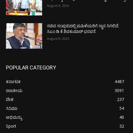
August 8, 2026
ಸಚಿವ ಸಂಪುಟದಲ್ಲಿ ಮಹಿಳೆಯರಿಗೆ ಸ್ಥಾನ ಸಿಗಲಿದೆ:
ಸಿಎಂ ಡಿ ಕೆ ಶಿವಕುಮಾರ್ ಭರವಸೆ
August 8, 2026
POPULAR CATEGORY
ಕರ್ನಾಟಕ
4487
ರಾಜಕೀಯ
3091
ದೇಶ
237
ಸಿನಿಮಾ
54
ಅಭಿಮನ್ಯು
40
Sport
32