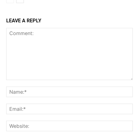
LEAVE A REPLY
Comment:
Na
Ema
Web