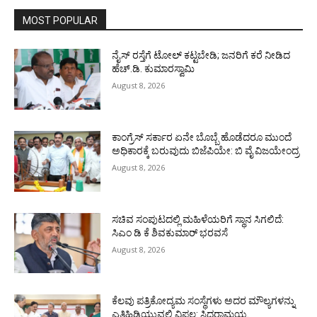
MOST POPULAR
ನೈಸ್ ರಸ್ತೆಗೆ ಟೋಲ್ ಕಟ್ಟಬೇಡಿ; ಜನರಿಗೆ ಕರೆ ನೀಡಿದ
ಹೆಚ್.ಡಿ. ಕುಮಾರಸ್ವಾಮಿ
August 8, 2026
ಕಾಂಗ್ರೆಸ್ ಸರ್ಕಾರ ಏನೇ ಬೊಬ್ಬೆ ಹೊಡೆದರೂ ಮುಂದೆ
ಅಧಿಕಾರಕ್ಕೆ ಬರುವುದು ಬಿಜೆಪಿಯೇ: ಬಿ ವೈ ವಿಜಯೇಂದ್ರ
August 8, 2026
ಸಚಿವ ಸಂಪುಟದಲ್ಲಿ ಮಹಿಳೆಯರಿಗೆ ಸ್ಥಾನ ಸಿಗಲಿದೆ:
ಸಿಎಂ ಡಿ ಕೆ ಶಿವಕುಮಾರ್ ಭರವಸೆ
August 8, 2026
ಕೆಲವು ಪತ್ರಿಕೋದ್ಯಮ ಸಂಸ್ಥೆಗಳು ಅದರ ಮೌಲ್ಯಗಳನ್ನು
ಎತ್ತಿಹಿಡಿಯುವಲ್ಲಿ ವಿಫಲ: ಸಿದ್ದರಾಮಯ್ಯ