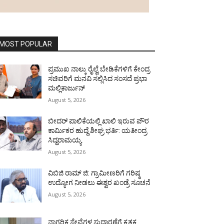
MOST POPULAR
ಪ್ರಮುಖ ನಾಲ್ಕು ರೈಲ್ವೆ ಬೇಡಿಕೆಗಳಿಗೆ ಕೇಂದ್ರ
ಸಚಿವರಿಗೆ ಮನವಿ ಸಲ್ಲಿಸಿದ ಸಂಸದೆ ಪ್ರಭಾ
ಮಲ್ಲಿಕಾರ್ಜುನ್
August 5, 2026
ಬೀದರ್ ಪಾಲಿಕೆಯಲ್ಲಿ ಖಾಲಿ ಇರುವ ಪೌರ
ಕಾರ್ಮಿಕರ ಹುದ್ದೆ ಶೀಘ್ರ ಭರ್ತಿ: ಯತೀಂದ್ರ
ಸಿದ್ದರಾಮಯ್ಯ
August 5, 2026
ವಿಬಿಜಿ ರಾಮ್ ಜಿ: ಗ್ರಾಮೀಣರಿಗೆ ಗರಿಷ್ಠ
ಉದ್ಯೋಗ ನೀಡಲು ಈಶ್ವರ ಖಂಡ್ರೆ ಸೂಚನೆ
August 5, 2026
ನಾಗರಿಕ ಸೇವೆಗಳ ಸುಧಾರಣೆಗೆ ಕೃತಕ