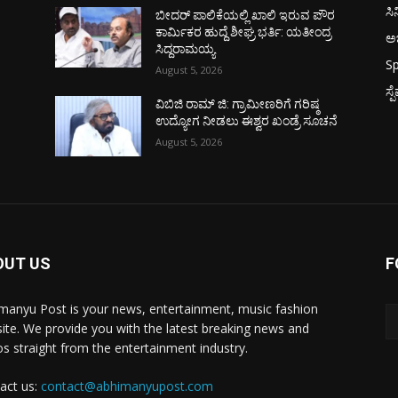
ಸಿ
ಬೀದರ್ ಪಾಲಿಕೆಯಲ್ಲಿ ಖಾಲಿ ಇರುವ ಪೌರ
ಕಾರ್ಮಿಕರ ಹುದ್ದೆ ಶೀಘ್ರ ಭರ್ತಿ: ಯತೀಂದ್ರ
ಅಭ
ಸಿದ್ದರಾಮಯ್ಯ
Sp
August 5, 2026
ಸ್
ವಿಬಿಜಿ ರಾಮ್ ಜಿ: ಗ್ರಾಮೀಣರಿಗೆ ಗರಿಷ್ಠ
ಉದ್ಯೋಗ ನೀಡಲು ಈಶ್ವರ ಖಂಡ್ರೆ ಸೂಚನೆ
August 5, 2026
OUT US
F
manyu Post is your news, entertainment, music fashion
ite. We provide you with the latest breaking news and
os straight from the entertainment industry.
act us:
contact@abhimanyupost.com