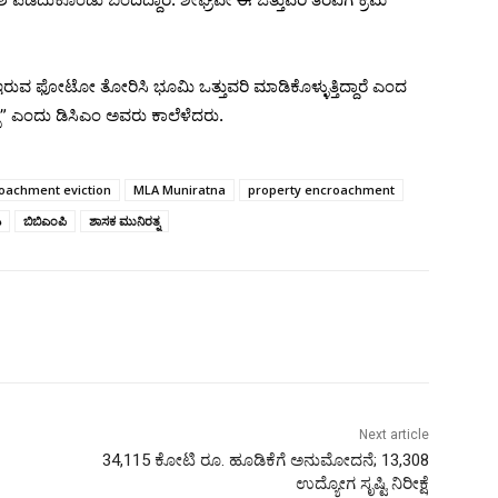
 ಇರುವ ಫೋಟೋ ತೋರಿಸಿ ಭೂಮಿ ಒತ್ತುವರಿ ಮಾಡಿಕೊಳ್ಳುತ್ತಿದ್ದಾರೆ ಎಂದ
ಪ್ಪ” ಎಂದು ಡಿಸಿಎಂ ಅವರು ಕಾಲೆಳೆದರು.
oachment eviction
MLA Muniratna
property encroachment
ಎ
ಬಿಬಿಎಂಪಿ
ಶಾಸಕ ಮುನಿರತ್ನ
Next article
34,115 ಕೋಟಿ ರೂ. ಹೂಡಿಕೆಗೆ ಅನುಮೋದನೆ; 13,308
ಉದ್ಯೋಗ ಸೃಷ್ಟಿ ನಿರೀಕ್ಷೆ