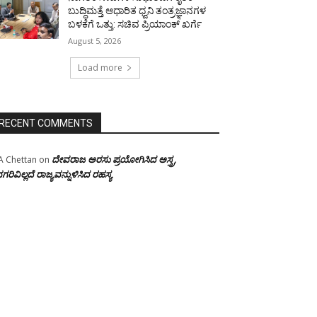
ಬುದ್ಧಿಮತ್ತೆ ಆಧಾರಿತ ಧ್ವನಿ ತಂತ್ರಜ್ಞಾನಗಳ
ಬಳಕೆಗೆ ಒತ್ತು: ಸಚಿವ ಪ್ರಿಯಾಂಕ್ ಖರ್ಗೆ
August 5, 2026
Load more
RECENT COMMENTS
ದೇವರಾಜ ಅರಸು ಪ್ರಯೋಗಿಸಿದ ಅಸ್ತ್ರ,
A Chettan
on
ಗರಿವಿಲ್ಲದೆ ರಾಜ್ಯವನ್ನುಳಿಸಿದ ರಹಸ್ಯ