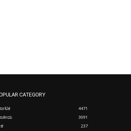
OPULAR CATEGORY
್ನಾಟಕ
4471
ಾಜಕೀಯ
3091
ೇಶ
237