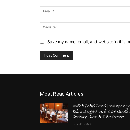
Save my name, email, and website in this b
Most Read Articles
ಕಾವೇರಿ ನೀರಿನ ವಿಚಾರ | ಕಾನೂನು ತಜ್ಞ
ವಿರೋಧ ಪಕ್ಷಗಳ ಸಲಹೆ ಬಳಿಕ ಮುಂದಿ
ತೀರ್ಮಾನ: ಸಿಎಂ ಡಿ ಕೆ ಶಿವಕುಮಾರ್
July 31, 2026