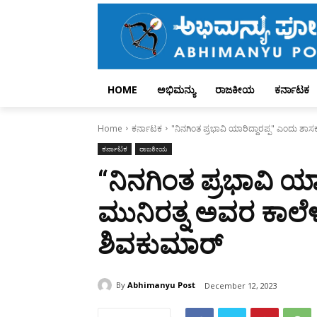
HOME
ಅಭಿಮನ್ಯು
ರಾಜಕೀಯ
ಕರ್ನಾಟಕ
Home
ಕರ್ನಾಟಕ
"ನಿನಗಿಂತ ಪ್ರಭಾವಿ ಯಾರಿದ್ದಾರಪ್ಪ" ಎಂದು ಶಾಸ
ಕರ್ನಾಟಕ
ರಾಜಕೀಯ
“ನಿನಗಿಂತ ಪ್ರಭಾವಿ ಯ
ಮುನಿರತ್ನ ಅವರ ಕಾಲೆಳ
ಶಿವಕುಮಾರ್‌
By
Abhimanyu Post
December 12, 2023