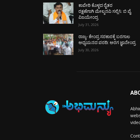
ಕಾವೇರಿ ಕೊಳ್ಳದ ರೈತರ
ರಕ್ಷಣೆಗಾಗಿ ಮೇಲ್ಮನವಿ ಸಲ್ಲಿಸಿ: ಬಿ ವೈ
ವಿಜಯೇಂದ್ರ
July 31, 2026
ರಾಜ್ಯ- ಕೇಂದ್ರ ಸರಕಾರಕ್ಕೆ ಬರಗಾಲ
ಅಧ್ಯಯನದ ವರದಿ: ಅರಗ ಜ್ಞಾನೇಂದ್ರ
July 30, 2026
AB
Abhi
webs
vide
Cont