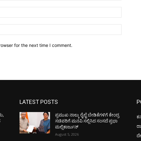
Email:*
Website:
rowser for the next time I comment.
LATEST POSTS
P
ರು,
ಪ್ರಮುಖ ನಾಲ್ಕು ರೈಲ್ವೆ ಬೇಡಿಕೆಗಳಿಗೆ ಕೇಂದ್ರ
ಕರ
ನ
ಸಚಿವರಿಗೆ ಮನವಿ ಸಲ್ಲಿಸಿದ ಸಂಸದೆ ಪ್ರಭಾ
ರ
ಮಲ್ಲಿಕಾರ್ಜುನ್
August 5, 2026
ದ