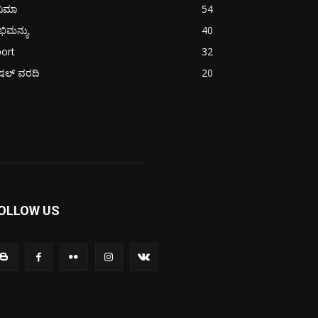
ನಿಮಾ
54
ಿಮನ್ಯು
40
ort
32
ಪೆಷಲ್ ವರದಿ
20
OLLOW US