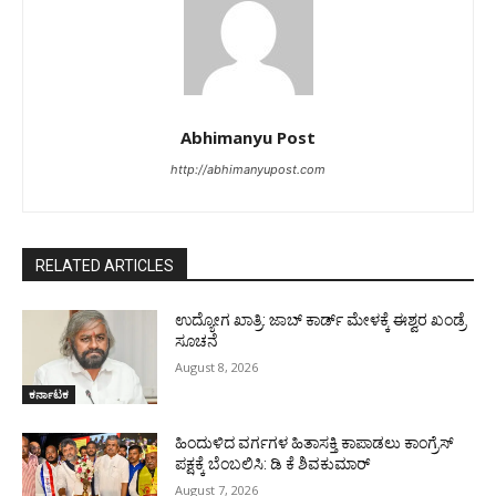
Abhimanyu Post
http://abhimanyupost.com
RELATED ARTICLES
ಉದ್ಯೋಗ ಖಾತ್ರಿ: ಜಾಬ್ ಕಾರ್ಡ್ ಮೇಳಕ್ಕೆ ಈಶ್ವರ ಖಂಡ್ರೆ
ಸೂಚನೆ
August 8, 2026
ಕರ್ನಾಟಕ
ಹಿಂದುಳಿದ ವರ್ಗಗಳ ಹಿತಾಸಕ್ತಿ ಕಾಪಾಡಲು ಕಾಂಗ್ರೆಸ್
ಪಕ್ಷಕ್ಕೆ ಬೆಂಬಲಿಸಿ: ಡಿ ಕೆ ಶಿವಕುಮಾರ್
August 7, 2026