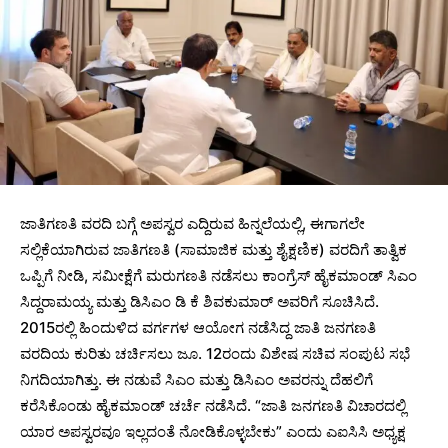
ಜಾತಿಗಣತಿ ವರದಿ ಬಗ್ಗೆ ಅಪಸ್ವರ ಎದ್ದಿರುವ ಹಿನ್ನಲೆಯಲ್ಲಿ, ಈಗಾಗಲೇ
ಸಲ್ಲಿಕೆಯಾಗಿರುವ ಜಾತಿಗಣತಿ (ಸಾಮಾಜಿಕ ಮತ್ತು ಶೈಕ್ಷಣಿಕ) ವರದಿಗೆ ತಾತ್ವಿಕ
ಒಪ್ಪಿಗೆ ನೀಡಿ, ಸಮೀಕ್ಷೆಗೆ ಮರುಗಣತಿ ನಡೆಸಲು ‌ಕಾಂಗ್ರೆಸ್ ಹೈಕಮಾಂಡ್ ‌ಸಿಎಂ
ಸಿದ್ದರಾಮಯ್ಯ ಮತ್ತು ಡಿಸಿಎಂ ಡಿ ಕೆ ಶಿವಕುಮಾರ್‌ ಅವರಿಗೆ ಸೂಚಿಸಿದೆ.
2015ರಲ್ಲಿ ಹಿಂದುಳಿದ ವರ್ಗಗಳ ಆಯೋಗ ನಡೆಸಿದ್ದ ಜಾತಿ ಜನಗಣತಿ
ವರದಿಯ ಕುರಿತು ಚರ್ಚಿಸಲು ಜೂ. 12ರಂದು ವಿಶೇಷ ಸಚಿವ ಸಂಪುಟ ಸಭೆ
ನಿಗದಿಯಾಗಿತ್ತು. ಈ ನಡುವೆ ಸಿಎಂ ಮತ್ತು ಡಿಸಿಎಂ ಅವರನ್ನು ದೆಹಲಿಗೆ
ಕರೆಸಿಕೊಂಡು ಹೈಕಮಾಂಡ್ ಚರ್ಚೆ ನಡೆಸಿದೆ. “ಜಾತಿ ಜನಗಣತಿ ವಿಚಾರದಲ್ಲಿ
ಯಾರ ಅಪಸ್ವರವೂ ಇಲ್ಲದಂತೆ ನೋಡಿಕೊಳ್ಳಬೇಕು” ಎಂದು ಎಐಸಿಸಿ ಅಧ್ಯಕ್ಷ