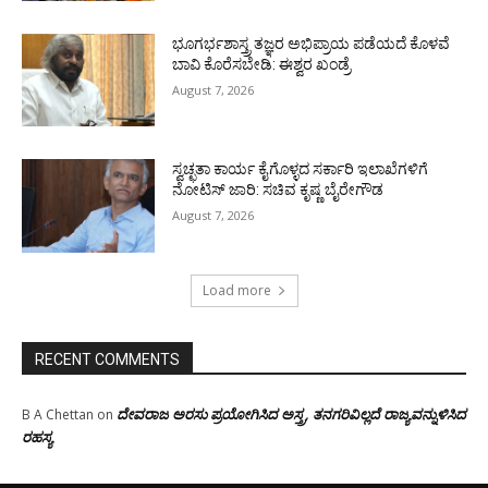
ಭೂಗರ್ಭಶಾಸ್ತ್ರ ತಜ್ಞರ ಅಭಿಪ್ರಾಯ ಪಡೆಯದೆ ಕೊಳವೆ
ಬಾವಿ ಕೊರೆಸಬೇಡಿ: ಈಶ್ವರ ಖಂಡ್ರೆ
August 7, 2026
ಸ್ವಚ್ಛತಾ ಕಾರ್ಯ ಕೈಗೊಳ್ಳದ ಸರ್ಕಾರಿ ಇಲಾಖೆಗಳಿಗೆ
ನೋಟಿಸ್ ಜಾರಿ: ಸಚಿವ ಕೃಷ್ಣ ಬೈರೇಗೌಡ
August 7, 2026
Load more
RECENT COMMENTS
ದೇವರಾಜ ಅರಸು ಪ್ರಯೋಗಿಸಿದ ಅಸ್ತ್ರ, ತನಗರಿವಿಲ್ಲದೆ ರಾಜ್ಯವನ್ನುಳಿಸಿದ
B A Chettan
on
ರಹಸ್ಯ