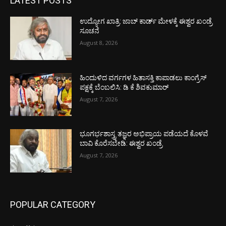
LATEST POSTS
ಉದ್ಯೋಗ ಖಾತ್ರಿ: ಜಾಬ್ ಕಾರ್ಡ್ ಮೇಳಕ್ಕೆ ಈಶ್ವರ ಖಂಡ್ರೆ
ಸೂಚನೆ
August 8, 2026
ಹಿಂದುಳಿದ ವರ್ಗಗಳ ಹಿತಾಸಕ್ತಿ ಕಾಪಾಡಲು ಕಾಂಗ್ರೆಸ್
ಪಕ್ಷಕ್ಕೆ ಬೆಂಬಲಿಸಿ: ಡಿ ಕೆ ಶಿವಕುಮಾರ್
August 7, 2026
ಭೂಗರ್ಭಶಾಸ್ತ್ರ ತಜ್ಞರ ಅಭಿಪ್ರಾಯ ಪಡೆಯದೆ ಕೊಳವೆ
ಬಾವಿ ಕೊರೆಸಬೇಡಿ: ಈಶ್ವರ ಖಂಡ್ರೆ
August 7, 2026
POPULAR CATEGORY