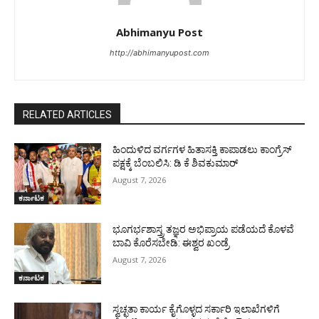
Abhimanyu Post
http://abhimanyupost.com
RELATED ARTICLES
ಹಿಂದುಳಿದ ವರ್ಗಗಳ ಹಿತಾಸಕ್ತಿ ಕಾಪಾಡಲು ಕಾಂಗ್ರೆಸ್
ಪಕ್ಷಕ್ಕೆ ಬೆಂಬಲಿಸಿ: ಡಿ ಕೆ ಶಿವಕುಮಾರ್
August 7, 2026
ಕರ್ನಾಟಕ
ಭೂಗರ್ಭಶಾಸ್ತ್ರ ತಜ್ಞರ ಅಭಿಪ್ರಾಯ ಪಡೆಯದೆ ಕೊಳವೆ
ಬಾವಿ ಕೊರೆಸಬೇಡಿ: ಈಶ್ವರ ಖಂಡ್ರೆ
August 7, 2026
ಕರ್ನಾಟಕ
ಸ್ವಚ್ಛತಾ ಕಾರ್ಯ ಕೈಗೊಳ್ಳದ ಸರ್ಕಾರಿ ಇಲಾಖೆಗಳಿಗೆ