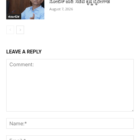
ನೋಟಿಸ್ ಜಾರಿ: ಸಚಿವ ಕೃಷ್ಣ ಬೈರೇಗೌಡ
August 7, 2026
ಕರ್ನಾಟಕ
LEAVE A REPLY
Comment:
Na
Ema