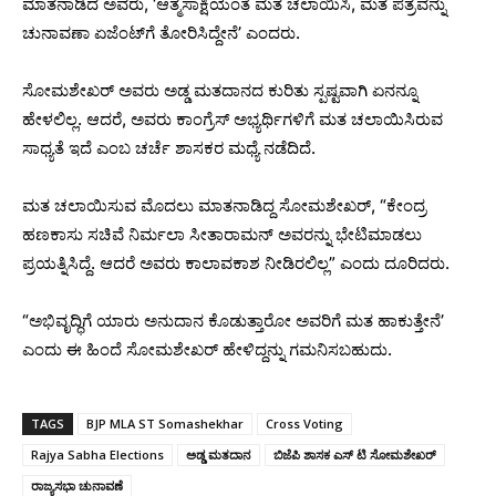
ಮಾತನಾಡಿದ ಅವರು, ‘ಆತ್ಮಸಾಕ್ಷಿಯಂತೆ ಮತ ಚಲಾಯಿಸಿ, ಮತ ಪತ್ರವನ್ನು
ಚುನಾವಣಾ ಏಜೆಂಟ್‌ಗೆ ತೋರಿಸಿದ್ದೇನೆ’ ಎಂದರು.
ಸೋಮಶೇಖ‌ರ್ ಅವರು ಅಡ್ಡ ಮತದಾನದ ಕುರಿತು ಸ್ಪಷ್ಟವಾಗಿ ಏನನ್ನೂ
ಹೇಳಲಿಲ್ಲ. ಆದರೆ, ಅವರು ಕಾಂಗ್ರೆಸ್ ಅಭ್ಯರ್ಥಿಗಳಿಗೆ ಮತ ಚಲಾಯಿಸಿರುವ
ಸಾಧ್ಯತೆ ಇದೆ ಎಂಬ ಚರ್ಚೆ ಶಾಸಕರ ಮಧ್ಯೆ ನಡೆದಿದೆ.
ಮತ ಚಲಾಯಿಸುವ ಮೊದಲು ಮಾತನಾಡಿದ್ದ ಸೋಮಶೇಖರ್, “ಕೇಂದ್ರ
ಹಣಕಾಸು ಸಚಿವೆ ನಿರ್ಮಲಾ ಸೀತಾರಾಮನ್ ಅವರನ್ನು ಭೇಟಿಮಾಡಲು
ಪ್ರಯತ್ನಿಸಿದ್ದೆ. ಆದರೆ ಅವರು ಕಾಲಾವಕಾಶ ನೀಡಿರಲಿಲ್ಲ” ಎಂದು ದೂರಿದರು.
“ಅಭಿವೃದ್ಧಿಗೆ ಯಾರು ಅನುದಾನ ಕೊಡುತ್ತಾರೋ ಅವರಿಗೆ ಮತ ಹಾಕುತ್ತೇನೆ’
ಎಂದು ಈ ಹಿಂದೆ ಸೋಮಶೇಖ‌ರ್ ಹೇಳಿದ್ದನ್ನು ಗಮನಿಸಬಹುದು.
TAGS
BJP MLA ST Somashekhar
Cross Voting
Rajya Sabha Elections
ಅಡ್ಡ ಮತದಾನ
ಬಿಜೆಪಿ ಶಾಸಕ ಎಸ್ ಟಿ ಸೋಮಶೇಖರ್‌
ರಾಜ್ಯಸಭಾ ಚುನಾವಣೆ