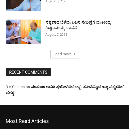
August 7, 2026
ನಷ್ಟವಾದ ಬೆಳೆಯ ನಿಖರ ಸಮೀಕ್ಷೆಗೆ ಯತೀಂದ್ರ
ಸಿದ್ದರಾಮಯ್ಯ ಸೂಚನೆ
August 7, 2026
Load more
RECENT COMMENTS
ದೇವರಾಜ ಅರಸು ಪ್ರಯೋಗಿಸಿದ ಅಸ್ತ್ರ, ತನಗರಿವಿಲ್ಲದೆ ರಾಜ್ಯವನ್ನುಳಿಸಿದ
B A Chettan
on
ರಹಸ್ಯ
Most Read Articles