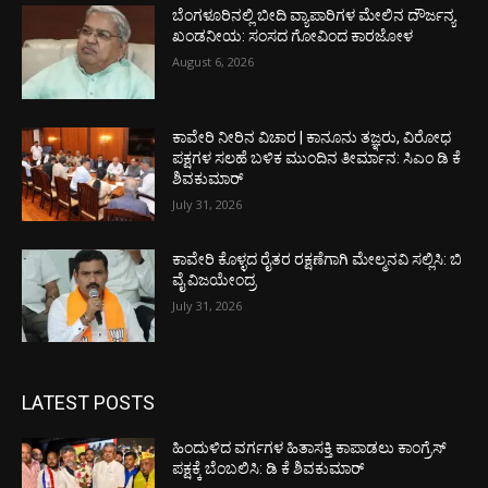
ಬೆಂಗಳೂರಿನಲ್ಲಿ ಬೀದಿ ವ್ಯಾಪಾರಿಗಳ ಮೇಲಿನ ದೌರ್ಜನ್ಯ
ಖಂಡನೀಯ: ಸಂಸದ ಗೋವಿಂದ ಕಾರಜೋಳ
August 6, 2026
ಕಾವೇರಿ ನೀರಿನ ವಿಚಾರ | ಕಾನೂನು ತಜ್ಞರು, ವಿರೋಧ
ಪಕ್ಷಗಳ ಸಲಹೆ ಬಳಿಕ ಮುಂದಿನ ತೀರ್ಮಾನ: ಸಿಎಂ ಡಿ ಕೆ
ಶಿವಕುಮಾರ್
July 31, 2026
ಕಾವೇರಿ ಕೊಳ್ಳದ ರೈತರ ರಕ್ಷಣೆಗಾಗಿ ಮೇಲ್ಮನವಿ ಸಲ್ಲಿಸಿ: ಬಿ
ವೈ ವಿಜಯೇಂದ್ರ
July 31, 2026
LATEST POSTS
ಹಿಂದುಳಿದ ವರ್ಗಗಳ ಹಿತಾಸಕ್ತಿ ಕಾಪಾಡಲು ಕಾಂಗ್ರೆಸ್
ಪಕ್ಷಕ್ಕೆ ಬೆಂಬಲಿಸಿ: ಡಿ ಕೆ ಶಿವಕುಮಾರ್