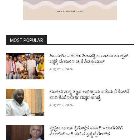
MOST POPULAR
ಹಿಂದುಳಿದ ವರ್ಗಗಳ ಹಿತಾಸಕ್ತಿ ಕಾಪಾಡಲು ಕಾಂಗ್ರೆಸ್
ಪಕ್ಷಕ್ಕೆ ಬೆಂಬಲಿಸಿ: ಡಿ ಕೆ ಶಿವಕುಮಾರ್
August 7, 2026
ಭೂಗರ್ಭಶಾಸ್ತ್ರ ತಜ್ಞರ ಅಭಿಪ್ರಾಯ ಪಡೆಯದೆ ಕೊಳವೆ
ಬಾವಿ ಕೊರೆಸಬೇಡಿ: ಈಶ್ವರ ಖಂಡ್ರೆ
August 7, 2026
ಸ್ವಚ್ಛತಾ ಕಾರ್ಯ ಕೈಗೊಳ್ಳದ ಸರ್ಕಾರಿ ಇಲಾಖೆಗಳಿಗೆ
ನೋಟಿಸ್ ಜಾರಿ: ಸಚಿವ ಕೃಷ್ಣ ಬೈರೇಗೌಡ