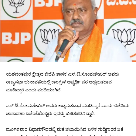
ಯಶವಂತಪುರ ಕ್ಷೇತ್ರದ ಬಿಜೆಪಿ ಶಾಸಕ ಎಸ್.ಟಿ.ಸೋಮಶೇಖರ್ ಅವರು
ರಾಜ್ಯಸಭಾ ಚುನಾವಣೆಯಲ್ಲಿ ಕಾಂಗ್ರೆಸ್ ಅಭ್ಯರ್ಥಿ ಪರ ಅಡ್ಡಮತದಾನ
ಮಾಡಿದ್ದಾರೆ ಎಂದು ವರದಿಯಾಗಿದೆ.
ಎಸ್.ಟಿ.ಸೋಮಶೇಖರ್ ಅವರು ಅಡ್ಡಮತದಾನ ಮಾಡಿದ್ದಾರೆ ಎಂದು ಬಿಜೆಪಿಯ
ಚುನಾವಣಾ ಏಜೆಂಟರೊಬ್ಬರು ಇದನ್ನು ಖಚಿತಪಡಿಸಿದ್ದಾರೆ.
ಮಂಗಳವಾರ ವಿಧಾನಸೌಧದಲ್ಲಿ ಮತ ಚಲಾಯಿಸಿದ ಬಳಿಕ ಸುದ್ದಿಗಾರರ ಜತೆ