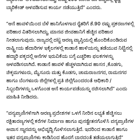
ಬ್ಯಾರಿಕೇಡ್ ಅಳವಡಿಸುವ ಕಾರ್ಯ ನಡೆಯುತ್ತಿದೆ” ಎಂದರು.
“ಆನೆ ಹಾವಳಿಯಿಂದ ಬೆಳೆ ಹಾನಿಗೊಳಗಾದ ರೈತರಿಗೆ ಶೆ.90 ರಷ್ಟು ಪ್ರಕರಣಗಳಲ್ಲಿ
ಪರಿಹಾರ ವಿತರಿಸಲಾಗಿದ್ದು, ಮಾನವ ಜೀವಹಾನಿಗೆ ಹೆಚ್ಚಿನ ಪರಿಹಾರ
ನೀಡಲಾಗುವುದು. ರಾಜ್ಯದಲ್ಲಿ ದಟ್ಟ ಅರಣ್ಯ ವ್ಯಾಪ್ತಿಯಲ್ಲಿ ಹೊಂದಿಕೊಂಡಿರುವ
ರಾಷ್ಟ್ರೀಯ ಹೆದಾರಿಗಳ ಇಕ್ಕೆಲಗಳಲ್ಲಿ ಕಾಡಾನೆ ಹಾಳಿಯನ್ನು ತಡೆಯುವ ನಿಟ್ಟಿನಲ್ಲಿ
ಹದ್ದಾರಿ ಪಕ್ಕದಲ್ಲಿ ಆನೆಗಳ ಇರುವಿಕೆಯ ಬಗ್ಗೆ ಎಚ್ಚರಿಕಾ ಫಲಕಗಳನ್ನು
ಅಳವಡಿಸಲಾಗಿದೆ. ಕಾಡಾನೆ ಹಾವಳಿ ಹೆಚ್ಚಳವಾಗಿರುವ ಹಾಸನ ,ಕೊಡಗು,
ಚಿಕ್ಕಮಗಳೂರು, ಮೈಸೂರು ಮತ್ತು ಕೊಡಗು, ಚಾಮರಾಜನಗರ, ರಾಮನಗರ
ಹಾಗೂ ಬೆಂಗಳೂರು ಜಿಲ್ಲೆಗಳಲ್ಲಿ ಪ್ರತಿ ಜಿಲ್ಲೆಗೊಂದರಂತೆ ಅಧಿಕಾರಿ /
ಸಿಬ್ಬಂದಿಗಳನ್ನು ಒಳಗೊಂಡ ಆನೆ ಕಾರ್ಯಪಡೆಯನ್ನು ರಚಿಸಲಾಗಿದೆ” ಎಂದು
ಮಾಹಿತಿ ನೀಡಿದರು.
“ವನ್ಯಪ್ರಾಣಿಗಳಿಗಾಗಿ ಅರಣ್ಯ ಪ್ರದೇಶಗಳ ಒಳಗೆ ನೀರಿನ ಲಭ್ಯತೆ ಹೆಚ್ಚಿಸಲು
ರಕ್ಷಿತಾರಣ್ಯಗಳಲ್ಲಿ ಕರೆಗಳ ನಿರ್ಮಾಣ ಹಾಗೂ ಪುನಶ್ವೇತನಗೊಳಿಸಿ ವನ್ಯಪ್ರಾಣಿಗಳ
ಆವಾಸ ಸ್ಥಾನವನ್ನು ಅಭಿವೃದ್ಧಿ ಗೊಳಿಸಲಾಗುತ್ತಿದೆ. ಇದರಿಂದ ಕಾಡಾನೆ ಹಾಗೂ
ಇತರ ವನ್ಯಪ್ರಾಣಿಗಳು ಕಾಡಿನಿಂದ ಹೊರಗೆ ಬಾರದಂತೆ ತಡೆಯಲಾಗುತ್ತಿದೆ”