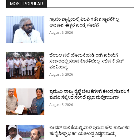
MOST POPULAR
ಗ್ರಾ.ಪಂ.ವ್ಯಾಪ್ತಿಯಲ್ಲಿ ಪಿಒಪಿ ಗಣೇಶ ಸ್ಥಾಪನೆಗಿಲ್ಲ
ಅವಕಾಶ: ಈಶ್ವರ ಖಂಡ್ರೆ ಸೂಚನೆ
August 6, 2026
ಬೆಂಬಲ ಬೆಲೆ ಯೋಜನೆಯಡಿ ರಾಗಿ ಖರೀದಿಗೆ
ಸರ್ಕಾರದಲ್ಲಿ ಹಣದ ಕೊರತೆಯಿಲ್ಲ: ಸಚಿವ ಕೆ.ಹೆಚ್
ಮುನಿಯಪ್ಪ
August 6, 2026
ಪ್ರಮುಖ ನಾಲ್ಕು ರೈಲ್ವೆ ಬೇಡಿಕೆಗಳಿಗೆ ಕೇಂದ್ರ ಸಚಿವರಿಗೆ
ಮನವಿ ಸಲ್ಲಿಸಿದ ಸಂಸದೆ ಪ್ರಭಾ ಮಲ್ಲಿಕಾರ್ಜುನ್
August 5, 2026
ಬೀದರ್ ಪಾಲಿಕೆಯಲ್ಲಿ ಖಾಲಿ ಇರುವ ಪೌರ ಕಾರ್ಮಿಕರ
ಹುದ್ದೆ ಶೀಘ್ರ ಭರ್ತಿ: ಯತೀಂದ್ರ ಸಿದ್ದರಾಮಯ್ಯ