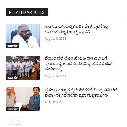
RELATED ARTICLES
ಗ್ರಾ.ಪಂ.ವ್ಯಾಪ್ತಿಯಲ್ಲಿ ಪಿಒಪಿ ಗಣೇಶ ಸ್ಥಾಪನೆಗಿಲ್ಲ
ಅವಕಾಶ: ಈಶ್ವರ ಖಂಡ್ರೆ ಸೂಚನೆ
August 6, 2026
ಕರ್ನಾಟಕ
ಬೆಂಬಲ ಬೆಲೆ ಯೋಜನೆಯಡಿ ರಾಗಿ ಖರೀದಿಗೆ
ಸರ್ಕಾರದಲ್ಲಿ ಹಣದ ಕೊರತೆಯಿಲ್ಲ: ಸಚಿವ ಕೆ.ಹೆಚ್
ಮುನಿಯಪ್ಪ
August 6, 2026
ಕರ್ನಾಟಕ
ಪ್ರಮುಖ ನಾಲ್ಕು ರೈಲ್ವೆ ಬೇಡಿಕೆಗಳಿಗೆ ಕೇಂದ್ರ ಸಚಿವರಿಗೆ
ಮನವಿ ಸಲ್ಲಿಸಿದ ಸಂಸದೆ ಪ್ರಭಾ ಮಲ್ಲಿಕಾರ್ಜುನ್
August 5, 2026
ಕರ್ನಾಟಕ