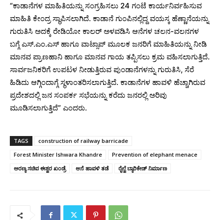
“ಕಾಡಾನೆಗಳ ಮಾಹಿತಿಯನ್ನು ಸಂಗ್ರಹಿಸಲು 24 ಗಂಟೆ ಕಾರ್ಯನಿರ್ವಹಿಸುವ
ಮಾಹಿತಿ ಕೇಂದ್ರ ಸ್ಥಾಪಿಸಲಾಗಿದೆ. ಕಾಡಾನೆ ಗುಂಪಿನಲ್ಲಿದ್ದ ವಯಸ್ಕ ಹೆಣ್ಣಾನೆಯನ್ನು
ಗುರುತಿಸಿ ಅದಕ್ಕೆ ರೇಡಿಯೋ ಕಾಲರ್ ಅಳವಡಿಸಿ ಆನೆಗಳ ಚಲನ-ವಲನಗಳ
ಬಗ್ಗೆ ಎಸ್.ಎಂ.ಎಸ್ ಹಾಗೂ ವಾಟ್ಸಾಪ್ ಮೂಲಕ ಜನರಿಗೆ ಮಾಹಿತಿಯನ್ನು ನೀಡಿ
ಮಾನವ ಪ್ರಾಣಹಾನಿ ಹಾಗೂ ಮಾನವ ಗಾಯ ತಪ್ಪಿಸಲು ಕ್ರಮ ವಹಿಸಲಾಗುತ್ತಿದೆ.
ಸಾರ್ವಜನಿಕರಿಗೆ ಉಪಟಳ ನೀಡುತ್ತಿರುವ ಪುಂಡಾನೆಗಳನ್ನು ಗುರುತಿಸಿ, ಸೆರೆ
ಹಿಡಿದು ಆಗ್ಗಿಂದಾಗ್ಗೆ ಸ್ಥಳಾಂತರಿಸಲಾಗುತ್ತಿದೆ. ಕಾಡಾನೆಗಳ ಹಾವಳಿ ಹೆಚ್ಚಾಗಿರುವ
ಪ್ರದೇಶದಲ್ಲಿ ಜನ ಸಂಪರ್ಕ ಸಭೆಯನ್ನು ಕರೆದು ಜನರಲ್ಲಿ ಅರಿವು
ಮೂಡಿಸಲಾಗುತ್ತಿದೆ” ಎಂದರು.
TAGS
construction of railway barricade
Forest Minister Ishwara Khandre
Prevention of elephant menace
ಅರಣ್ಯ ಸಚಿವ ಈಶ್ವರ ಖಂಡ್ರೆ
ಆನೆ ಹಾವಳಿ ತಡೆ
ರೈಲ್ವೆ ಬ್ಯಾರಿಕೇಡ್ ನಿರ್ಮಾಣ