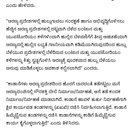
ಎಂದು ಹೇಳಿದರು.
“ಅರಣ್ಯ ಪ್ರದೇಶಗಳಲ್ಲಿ ಹುಲ್ಲುಗಾವಲು ಸಂರಕ್ಷಣೆ ಹಾಗೂ ಅಭಿವೃದ್ಧಿಗೊಳಿಸಲು
ಹೆಚ್ಚಿನ ಅರಣ್ಯ ಪ್ರದೇಶಗಳಲ್ಲಿ ದಟ್ಟವಾಗಿ ಬೆಳೆದ ಲಂಟಾನ ಮತ್ತು
ಯುಪಟೋರಿಯಂ ಕಳೆಗಳಿಂದಾಗಿ ಹುಲ್ಲಿನ ಬೆಳವಣಿಗೆಗೆ ತೀವ್ರ ಅಡಚಣೆಯಾಗಿ
ಅರಣ್ಯದಲ್ಲಿ ಹುಲ್ಲಿನ ಲಭ್ಯತೆ ಗಣನೀಯವಾಗಿ ಕಡಿಮೆಯಗಿರುವುದರಿಂದ ಹುಲ್ಲು
ಬೆಳೆಯುವ ಪ್ರದೇಶಗಳಲ್ಲಿ ಬೆಳೆದಿರುವ ಲಂಟಾನ ಮತ್ತು ಯುಪಟೋರಿಯಂ
ಕಳೆಗಳನ್ನು ಕಿತ್ತು ಸ್ವಚ್ಛಗೊಳಿಸಿ ಅರಣ್ಯಕ್ಕೆ ಪೂರಕವಾದ ಹುಲ್ಲು ಬೆಳೆಯಲು
ಅನುವು ಮಾಡಿಕೊಳ್ಳಲು ಅವಕಾಶ ಕಲ್ಪಿಸಲಾಗಿದೆ” ಎಂದರು.
“ಕಾಡಾನೆಗಳು ಅರಣ್ಯ ಪ್ರದೇಶದಿಂದ ಹೊರಗೆ ಬಾರದಂತೆ ತಡೆಗಟ್ಟಲು ಮನೆ
ಅರಣ್ಯದಂಚಿನಲ್ಲಿ ಸೌರಶಕ್ತಿ ಬೇಲಿ ನಿರ್ಮಾಣ/ನಿರ್ವಹಣೆ, ಆನೆ ತಡೆ ಕಂದಕ
ನಿರ್ಮಾಣ/ನಿರ್ವಹಣೆ ಮಾಡಲಾಗಿದೆ. ಕಾಡಾನೆ ಹಾವಳಿ ತುರ್ತು ನಿರ್ವಹಣೆಗಾಗಿ
ಕ್ಷಿಪ ಕಾರ್ಯಪಡ ತಂಡಗಳನ್ನು (ಖಖಖಿ) ರಚಿಸಿ ನಿರ್ವಹಿಸಲಾಗುತ್ತಿದೆ. ಕಾಡಾನೆ
ಹಿಮ್ಮೆಟ್ಟಿಸುವ ತಂಡಗಳನ್ನು ರಚಿಸಿ ಕಾಡಾನೆಗಳನ್ನು ಕಾಡಿಗೆ ಹಿಮ್ಮೆಟ್ಟಿಸುವ
ಕಾರ್ಯ ಕೈಗೊಳ್ಳಲಾಗುತ್ತಿದೆ” ಎಂದು ತಿಳಿಸಿದರು.