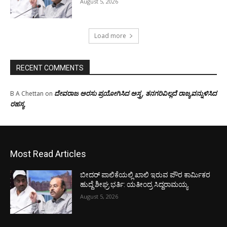
August 5, 2026
Load more
RECENT COMMENTS
ದೇವರಾಜ ಅರಸು ಪ್ರಯೋಗಿಸಿದ ಅಸ್ತ್ರ, ತನಗರಿವಿಲ್ಲದೆ ರಾಜ್ಯವನ್ನುಳಿಸಿದ
B A Chettan
on
ರಹಸ್ಯ
Most Read Articles
ಬೀದರ್ ಪಾಲಿಕೆಯಲ್ಲಿ ಖಾಲಿ ಇರುವ ಪೌರ ಕಾರ್ಮಿಕರ
ಹುದ್ದೆ ಶೀಘ್ರ ಭರ್ತಿ: ಯತೀಂದ್ರ ಸಿದ್ದರಾಮಯ್ಯ
August 5, 2026