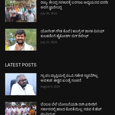
ರಾಜ್ಯ- ಕೇಂದ್ರ ಸರಕಾರಕ್ಕೆ ಬರಗಾಲ ಅಧ್ಯಯನದ ವರದಿ:
ಅರಗ ಜ್ಞಾನೇಂದ್ರ
July 30, 2026
ಯೋಗೇಶ್ ಗೌಡ ಕೊಲೆ | ಕಾಂಗ್ರೆಸ್ ಶಾಸಕ ವಿನಯ್
ಕುಲಕರ್ಣಿಗೆ ಹೈಕೋರ್ಟ್ ಬಿಗ್ ರಿಲೀಫ್
July 31, 2026
LATEST POSTS
ಗ್ರಾ.ಪಂ.ವ್ಯಾಪ್ತಿಯಲ್ಲಿ ಪಿಒಪಿ ಗಣೇಶ ಸ್ಥಾಪನೆಗಿಲ್ಲ
ಅವಕಾಶ: ಈಶ್ವರ ಖಂಡ್ರೆ ಸೂಚನೆ
August 6, 2026
ಬೆಂಬಲ ಬೆಲೆ ಯೋಜನೆಯಡಿ ರಾಗಿ ಖರೀದಿಗೆ
ಸರ್ಕಾರದಲ್ಲಿ ಹಣದ ಕೊರತೆಯಿಲ್ಲ: ಸಚಿವ ಕೆ.ಹೆಚ್
ಮುನಿಯಪ್ಪ