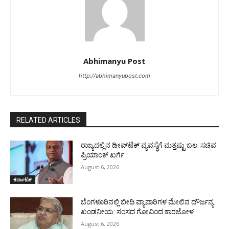
Abhimanyu Post
http://abhimanyupost.com
RELATED ARTICLES
ರಾಜ್ಯದಲ್ಲಿನ ಡೀಪ್‌ಟೆಕ್‌ ವ್ಯವಸ್ಥೆಗೆ ಮತ್ತಷ್ಟು ಬಲ: ಸಚಿವ
ಪ್ರಿಯಾಂಕ್ ಖರ್ಗೆ
August 6, 2026
ಕರ್ನಾಟಕ
ಬೆಂಗಳೂರಿನಲ್ಲಿ ಬೀದಿ ವ್ಯಾಪಾರಿಗಳ ಮೇಲಿನ ದೌರ್ಜನ್ಯ
ಖಂಡನೀಯ: ಸಂಸದ ಗೋವಿಂದ ಕಾರಜೋಳ
August 6, 2026