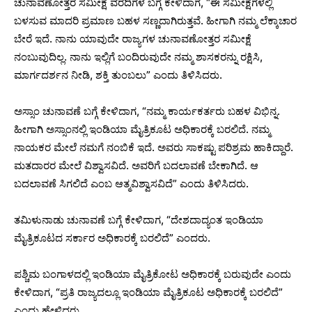
ಚುನಾವಣೋತ್ತರ ಸಮೀಕ್ಷೆ ವರದಿಗಳ ಬಗ್ಗೆ ಕೇಳಿದಾಗ, “ಈ ಸಮೀಕ್ಷೆಗಳಲ್ಲಿ
ಬಳಸುವ ಮಾದರಿ ಪ್ರಮಾಣ ಬಹಳ ಸಣ್ಣದಾಗಿರುತ್ತವೆ. ಹೀಗಾಗಿ ನಮ್ಮ ಲೆಕ್ಕಾಚಾರ
ಬೇರೆ ಇದೆ. ನಾನು ಯಾವುದೇ ರಾಜ್ಯಗಳ ಚುನಾವಣೋತ್ತರ ಸಮೀಕ್ಷೆ
ನಂಬುವುದಿಲ್ಲ. ನಾನು ಇಲ್ಲಿಗೆ ಬಂದಿರುವುದೇ ನಮ್ಮ ಶಾಸಕರನ್ನು ರಕ್ಷಿಸಿ,
ಮಾರ್ಗದರ್ಶನ ನೀಡಿ, ಶಕ್ತಿ ತುಂಬಲು” ಎಂದು ತಿಳಿಸಿದರು.
ಅಸ್ಸಾಂ ಚುನಾವಣೆ ಬಗ್ಗೆ ಕೇಳಿದಾಗ, “ನಮ್ಮ ಕಾರ್ಯಕರ್ತರು ಬಹಳ ವಿಭಿನ್ನ.
ಹೀಗಾಗಿ ಅಸ್ಸಾಂನಲ್ಲಿ ಇಂಡಿಯಾ ಮೈತ್ರಿಕೂಟ ಅಧಿಕಾರಕ್ಕೆ ಬರಲಿದೆ. ನಮ್ಮ
ನಾಯಕರ ಮೇಲೆ ನಮಗೆ ನಂಬಿಕೆ ಇದೆ. ಅವರು ಸಾಕಷ್ಟು ಪರಿಶ್ರಮ ಹಾಕಿದ್ದಾರೆ.
ಮತದಾರರ ಮೇಲೆ ವಿಶ್ವಾಸವಿದೆ. ಅವರಿಗೆ ಬದಲಾವಣೆ ಬೇಕಾಗಿದೆ. ಆ
ಬದಲಾವಣೆ ಸಿಗಲಿದೆ ಎಂಬ ಆತ್ಮವಿಶ್ವಾಸವಿದೆ” ಎಂದು ತಿಳಿಸಿದರು.
ತಮಿಳುನಾಡು ಚುನಾವಣೆ ಬಗ್ಗೆ ಕೇಳಿದಾಗ, “ದೇಶದಾದ್ಯಂತ ಇಂಡಿಯಾ
ಮೈತ್ರಿಕೂಟದ ಸರ್ಕಾರ ಅಧಿಕಾರಕ್ಕೆ ಬರಲಿದೆ” ಎಂದರು.
ಪಶ್ಚಿಮ ಬಂಗಾಳದಲ್ಲಿ ಇಂಡಿಯಾ ಮೈತ್ರಿಕೋಟ ಅಧಿಕಾರಕ್ಕೆ ಬರುವುದೇ ಎಂದು
ಕೇಳಿದಾಗ, “ಪ್ರತಿ ರಾಜ್ಯದಲ್ಲೂ ಇಂಡಿಯಾ ಮೈತ್ರಿಕೂಟ ಅಧಿಕಾರಕ್ಕೆ ಬರಲಿದೆ”
ಎಂದು ಹೇಳಿದರು.