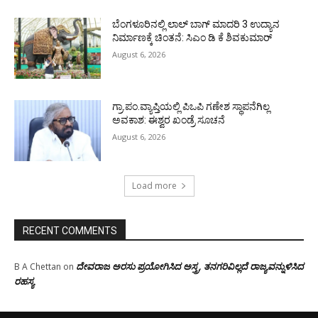
ಬೆಂಗಳೂರಿನಲ್ಲಿ ಲಾಲ್ ಬಾಗ್ ಮಾದರಿ 3 ಉದ್ಯಾನ
ನಿರ್ಮಾಣಕ್ಕೆ ಚಿಂತನೆ: ಸಿಎಂ ಡಿ ಕೆ ಶಿವಕುಮಾರ್
August 6, 2026
ಗ್ರಾ.ಪಂ.ವ್ಯಾಪ್ತಿಯಲ್ಲಿ ಪಿಒಪಿ ಗಣೇಶ ಸ್ಥಾಪನೆಗಿಲ್ಲ
ಅವಕಾಶ: ಈಶ್ವರ ಖಂಡ್ರೆ ಸೂಚನೆ
August 6, 2026
Load more
RECENT COMMENTS
ದೇವರಾಜ ಅರಸು ಪ್ರಯೋಗಿಸಿದ ಅಸ್ತ್ರ, ತನಗರಿವಿಲ್ಲದೆ ರಾಜ್ಯವನ್ನುಳಿಸಿದ
B A Chettan
on
ರಹಸ್ಯ