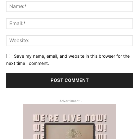
Na
Ema
Web
Save my name, email, and website in this browser for the
next time I comment.
- Advertisment -