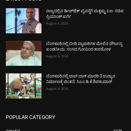
ರಾಜ್ಯದಲ್ಲಿನ ಡೀಪ್‌ಟೆಕ್‌ ವ್ಯವಸ್ಥೆಗೆ ಮತ್ತಷ್ಟು ಬಲ: ಸಚಿವ
ಪ್ರಿಯಾಂಕ್ ಖರ್ಗೆ
August 6, 2026
ಬೆಂಗಳೂರಿನಲ್ಲಿ ಬೀದಿ ವ್ಯಾಪಾರಿಗಳ ಮೇಲಿನ ದೌರ್ಜನ್ಯ
ಖಂಡನೀಯ: ಸಂಸದ ಗೋವಿಂದ ಕಾರಜೋಳ
August 6, 2026
ಬೆಂಗಳೂರಿನಲ್ಲಿ ಲಾಲ್ ಬಾಗ್ ಮಾದರಿ 3 ಉದ್ಯಾನ
ನಿರ್ಮಾಣಕ್ಕೆ ಚಿಂತನೆ: ಸಿಎಂ ಡಿ ಕೆ ಶಿವಕುಮಾರ್
August 6, 2026
POPULAR CATEGORY
ಕರ್ನಾಟಕ
4476