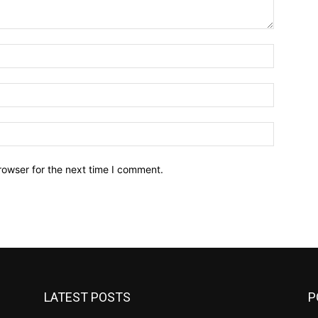
Name:*
Email:*
Website:
rowser for the next time I comment.
LATEST POSTS
P