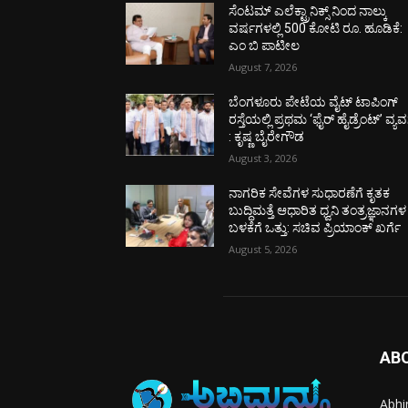
ಸೆಂಟಮ್ ಎಲೆಕ್ಟ್ರಾನಿಕ್ಸ್ ನಿಂದ ನಾಲ್ಕು
ವರ್ಷಗಳಲ್ಲಿ 500 ಕೋಟಿ ರೂ. ಹೂಡಿಕೆ:
ಎಂ ಬಿ ಪಾಟೀಲ
August 7, 2026
ಬೆಂಗಳೂರು ಪೇಟೆಯ ವೈಟ್ ಟಾಪಿಂಗ್
ರಸ್ತೆಯಲ್ಲಿ ಪ್ರಥಮ ‘ಫೈರ್ ಹೈಡ್ರೆಂಟ್’ ವ್ಯವಸ್
: ಕೃಷ್ಣ ಬೈರೇಗೌಡ
August 3, 2026
ನಾಗರಿಕ ಸೇವೆಗಳ ಸುಧಾರಣೆಗೆ ಕೃತಕ
ಬುದ್ಧಿಮತ್ತೆ ಆಧಾರಿತ ಧ್ವನಿ ತಂತ್ರಜ್ಞಾನಗಳ
ಬಳಕೆಗೆ ಒತ್ತು: ಸಚಿವ ಪ್ರಿಯಾಂಕ್ ಖರ್ಗೆ
August 5, 2026
AB
Abhi