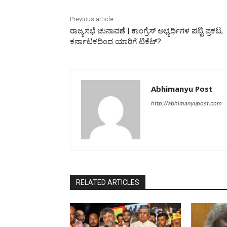
Previous article
ರಾಜ್ಯಸಭೆ ಚುನಾವಣೆ | ಕಾಂಗ್ರೆಸ್ ಅಭ್ಯರ್ಥಿಗಳ ಪಟ್ಟಿ ಪ್ರಕಟ,
ಕರ್ನಾಟಕದಿಂದ ಯಾರಿಗೆ ಟಿಕೆಟ್‌?
Abhimanyu Post
http://abhimanyupost.com
RELATED ARTICLES