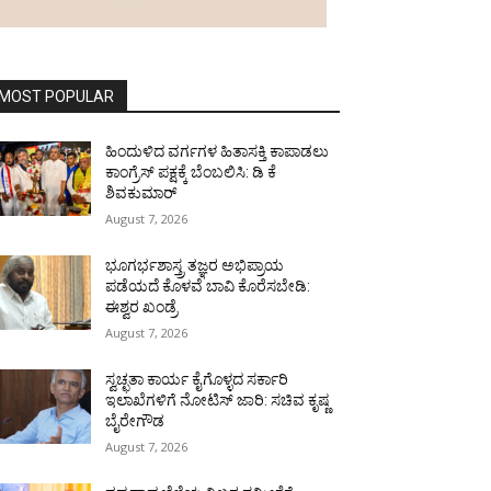
MOST POPULAR
ಹಿಂದುಳಿದ ವರ್ಗಗಳ ಹಿತಾಸಕ್ತಿ ಕಾಪಾಡಲು
ಕಾಂಗ್ರೆಸ್ ಪಕ್ಷಕ್ಕೆ ಬೆಂಬಲಿಸಿ: ಡಿ ಕೆ
ಶಿವಕುಮಾರ್
August 7, 2026
ಭೂಗರ್ಭಶಾಸ್ತ್ರ ತಜ್ಞರ ಅಭಿಪ್ರಾಯ
ಪಡೆಯದೆ ಕೊಳವೆ ಬಾವಿ ಕೊರೆಸಬೇಡಿ:
ಈಶ್ವರ ಖಂಡ್ರೆ
August 7, 2026
ಸ್ವಚ್ಛತಾ ಕಾರ್ಯ ಕೈಗೊಳ್ಳದ ಸರ್ಕಾರಿ
ಇಲಾಖೆಗಳಿಗೆ ನೋಟಿಸ್ ಜಾರಿ: ಸಚಿವ ಕೃಷ್ಣ
ಬೈರೇಗೌಡ
August 7, 2026