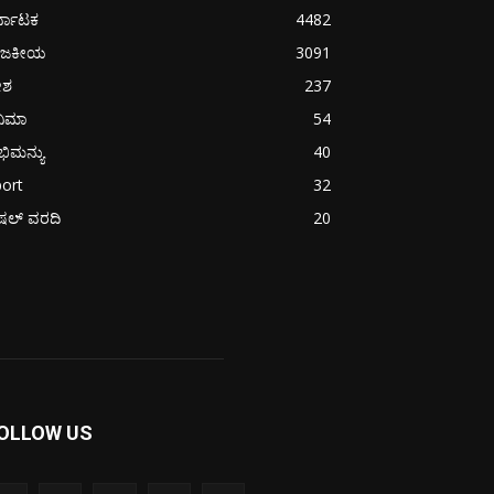
್ನಾಟಕ
4482
ಾಜಕೀಯ
3091
ೇಶ
237
ನಿಮಾ
54
ಿಮನ್ಯು
40
ort
32
ಪೆಷಲ್ ವರದಿ
20
OLLOW US