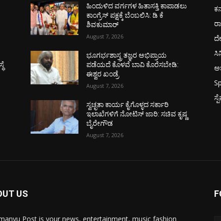
ಹಿಂದುಳಿದ ವರ್ಗಗಳ ಹಿತಾಸಕ್ತಿ ಕಾಪಾಡಲು
ಕರ
ಕಾಂಗ್ರೆಸ್ ಪಕ್ಷಕ್ಕೆ ಬೆಂಬಲಿಸಿ: ಡಿ ಕೆ
ರ
ಶಿವಕುಮಾರ್
August 7, 2026
ದ
ಸಿ
ಭೂಗರ್ಭಶಾಸ್ತ್ರ ತಜ್ಞರ ಅಭಿಪ್ರಾಯ
ಥೆ
ಪಡೆಯದೆ ಕೊಳವೆ ಬಾವಿ ಕೊರೆಸಬೇಡಿ:
ಅಭ
ಈಶ್ವರ ಖಂಡ್ರೆ
Sp
August 7, 2026
ಸ್
ಸ್ವಚ್ಛತಾ ಕಾರ್ಯ ಕೈಗೊಳ್ಳದ ಸರ್ಕಾರಿ
ಇಲಾಖೆಗಳಿಗೆ ನೋಟಿಸ್ ಜಾರಿ: ಸಚಿವ ಕೃಷ್ಣ
ಬೈರೇಗೌಡ
August 7, 2026
OUT US
F
manyu Post is your news, entertainment, music fashion