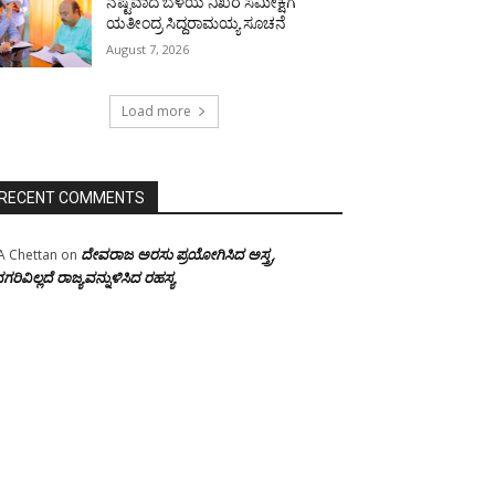
ನಷ್ಟವಾದ ಬೆಳೆಯ ನಿಖರ ಸಮೀಕ್ಷೆಗೆ
ಯತೀಂದ್ರ ಸಿದ್ದರಾಮಯ್ಯ ಸೂಚನೆ
August 7, 2026
Load more
RECENT COMMENTS
ದೇವರಾಜ ಅರಸು ಪ್ರಯೋಗಿಸಿದ ಅಸ್ತ್ರ,
A Chettan
on
ಗರಿವಿಲ್ಲದೆ ರಾಜ್ಯವನ್ನುಳಿಸಿದ ರಹಸ್ಯ