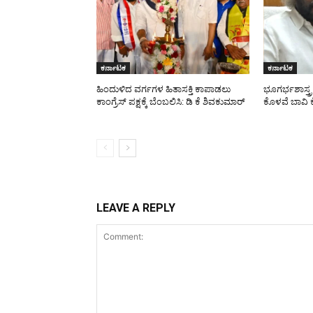
ಕರ್ನಾಟಕ
ಕರ್ನಾಟಕ
ಹಿಂದುಳಿದ ವರ್ಗಗಳ ಹಿತಾಸಕ್ತಿ ಕಾಪಾಡಲು
ಭೂಗರ್ಭಶಾಸ್ತ್
ಕಾಂಗ್ರೆಸ್ ಪಕ್ಷಕ್ಕೆ ಬೆಂಬಲಿಸಿ: ಡಿ ಕೆ ಶಿವಕುಮಾರ್
ಕೊಳವೆ ಬಾವಿ ಕ
LEAVE A REPLY