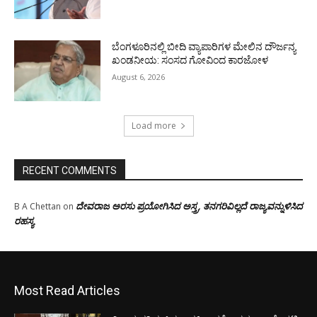
ಬೆಂಗಳೂರಿನಲ್ಲಿ ಬೀದಿ ವ್ಯಾಪಾರಿಗಳ ಮೇಲಿನ ದೌರ್ಜನ್ಯ
ಖಂಡನೀಯ: ಸಂಸದ ಗೋವಿಂದ ಕಾರಜೋಳ
August 6, 2026
Load more
RECENT COMMENTS
ದೇವರಾಜ ಅರಸು ಪ್ರಯೋಗಿಸಿದ ಅಸ್ತ್ರ, ತನಗರಿವಿಲ್ಲದೆ ರಾಜ್ಯವನ್ನುಳಿಸಿದ
B A Chettan
on
ರಹಸ್ಯ
Most Read Articles