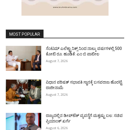
MOST POPULAR
ಸೆಂಟಮ್ ಎಲೆಕ್ಟ್ರಾನಿಕ್ಸ್ ನಿಂದ ನಾಲ್ಕು ವರ್ಷಗಳಲ್ಲಿ 500
ಕೋಟಿ ರೂ. ಹೂಡಿಕೆ: ಎಂ ಬಿ ಪಾಟೀಲ
August 7, 2026
ವಿಧಾನ ಪರಿಷತ್ ಸಭಾಪತಿ ಸ್ಥಾನಕ್ಕೆ ಬಸವರಾಜ ಹೊರಟ್ಟಿ
ರಾಜೀನಾಮೆ
August 7, 2026
ರಾಜ್ಯದಲ್ಲಿನ ಡೀಪ್‌ಟೆಕ್‌ ವ್ಯವಸ್ಥೆಗೆ ಮತ್ತಷ್ಟು ಬಲ: ಸಚಿವ
ಪ್ರಿಯಾಂಕ್ ಖರ್ಗೆ
August 6, 2026