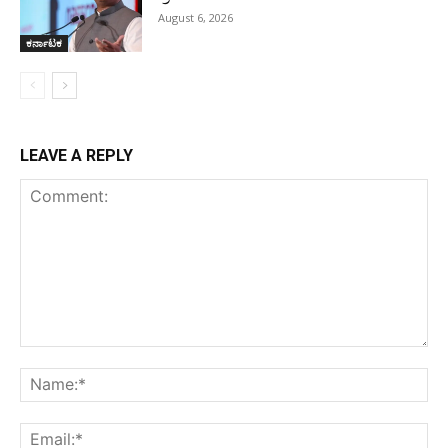
August 6, 2026
ಕರ್ನಾಟಕ
LEAVE A REPLY
Comment:
Na
Ema