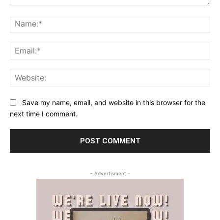
Comment:
Na
Ema
Web
Save my name, email, and website in this browser for the
next time I comment.
- Advertisment -