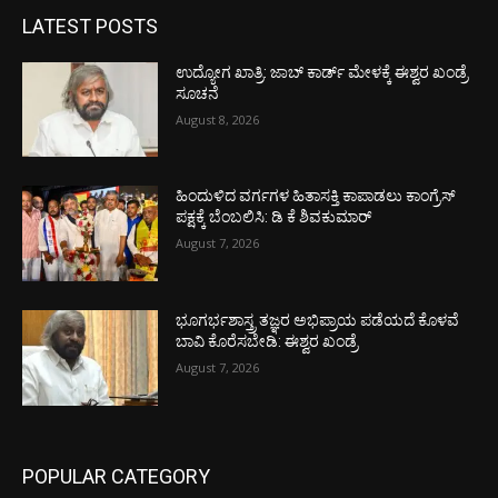
LATEST POSTS
ಉದ್ಯೋಗ ಖಾತ್ರಿ: ಜಾಬ್ ಕಾರ್ಡ್ ಮೇಳಕ್ಕೆ ಈಶ್ವರ ಖಂಡ್ರೆ
ಸೂಚನೆ
August 8, 2026
ಹಿಂದುಳಿದ ವರ್ಗಗಳ ಹಿತಾಸಕ್ತಿ ಕಾಪಾಡಲು ಕಾಂಗ್ರೆಸ್
ಪಕ್ಷಕ್ಕೆ ಬೆಂಬಲಿಸಿ: ಡಿ ಕೆ ಶಿವಕುಮಾರ್
August 7, 2026
ಭೂಗರ್ಭಶಾಸ್ತ್ರ ತಜ್ಞರ ಅಭಿಪ್ರಾಯ ಪಡೆಯದೆ ಕೊಳವೆ
ಬಾವಿ ಕೊರೆಸಬೇಡಿ: ಈಶ್ವರ ಖಂಡ್ರೆ
August 7, 2026
POPULAR CATEGORY