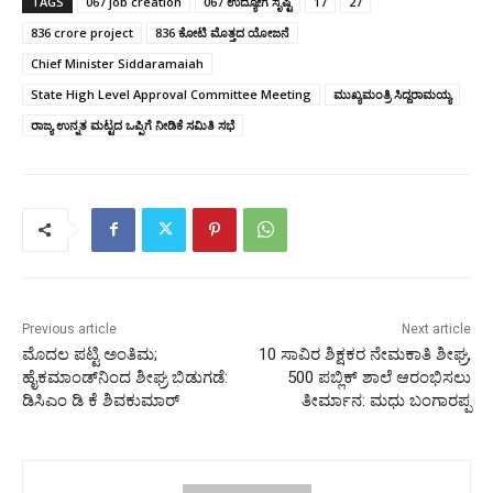
TAGS
067 job creation
067 ಉದ್ಯೋಗ ಸೃಷ್ಟಿ
17
27
836 crore project
836 ಕೋಟಿ ಮೊತ್ತದ ಯೋಜನೆ
Chief Minister Siddaramaiah
State High Level Approval Committee Meeting
ಮುಖ್ಯಮಂತ್ರಿ ಸಿದ್ದರಾಮಯ್ಯ
ರಾಜ್ಯ ಉನ್ನತ ಮಟ್ಟದ ಒಪ್ಪಿಗೆ ನೀಡಿಕೆ ಸಮಿತಿ ಸಭೆ
Previous article
Next article
ಮೊದಲ ಪಟ್ಟಿ ಅಂತಿಮ;
10 ಸಾವಿರ ಶಿಕ್ಷಕರ ನೇಮಕಾತಿ ಶೀಘ್ರ,
ಹೈಕಮಾಂಡ್‌ನಿಂದ ಶೀಘ್ರ ಬಿಡುಗಡೆ:
500 ಪಬ್ಲಿಕ್ ಶಾಲೆ ಆರಂಭಿಸಲು
ಡಿಸಿಎಂ ಡಿ ಕೆ ಶಿವಕುಮಾರ್
ತೀರ್ಮಾನ: ಮಧು ಬಂಗಾರಪ್ಪ