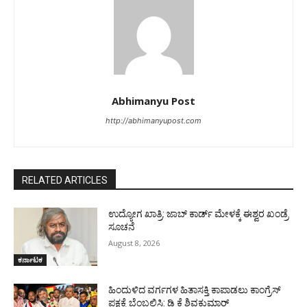
Abhimanyu Post
http://abhimanyupost.com
RELATED ARTICLES
ಉದ್ಯೋಗ ಖಾತ್ರಿ: ಜಾಬ್ ಕಾರ್ಡ್ ಮೇಳಕ್ಕೆ ಈಶ್ವರ ಖಂಡ್ರೆ
ಸೂಚನೆ
August 8, 2026
ಕರ್ನಾಟಕ
ಹಿಂದುಳಿದ ವರ್ಗಗಳ ಹಿತಾಸಕ್ತಿ ಕಾಪಾಡಲು ಕಾಂಗ್ರೆಸ್
ಪಕ್ಷಕ್ಕೆ ಬೆಂಬಲಿಸಿ: ಡಿ ಕೆ ಶಿವಕುಮಾರ್