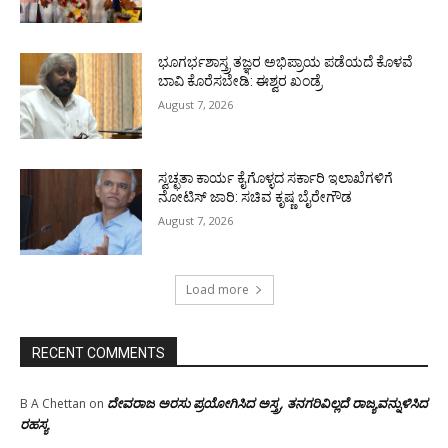
ಭೂಗರ್ಭಶಾಸ್ತ್ರ ತಜ್ಞರ ಅಭಿಪ್ರಾಯ ಪಡೆಯದೆ ಕೊಳವೆ
ಬಾವಿ ಕೊರೆಸಬೇಡಿ: ಈಶ್ವರ ಖಂಡ್ರೆ
August 7, 2026
ಸ್ವಚ್ಛತಾ ಕಾರ್ಯ ಕೈಗೊಳ್ಳದ ಸರ್ಕಾರಿ ಇಲಾಖೆಗಳಿಗೆ
ನೋಟಿಸ್ ಜಾರಿ: ಸಚಿವ ಕೃಷ್ಣ ಬೈರೇಗೌಡ
August 7, 2026
Load more
RECENT COMMENTS
ದೇವರಾಜ ಅರಸು ಪ್ರಯೋಗಿಸಿದ ಅಸ್ತ್ರ, ತನಗರಿವಿಲ್ಲದೆ ರಾಜ್ಯವನ್ನುಳಿಸಿದ
B A Chettan
on
ರಹಸ್ಯ