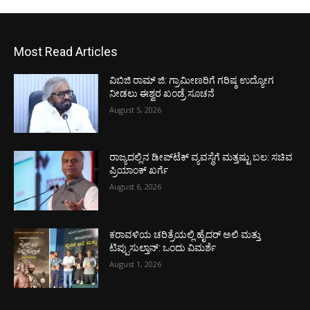
Most Read Articles
ವಿಬಿಜಿ ರಾಮ್ ಜಿ: ಗ್ರಾಮೀಣರಿಗೆ ಗರಿಷ್ಠ ಉದ್ಯೋಗ
ನೀಡಲು ಈಶ್ವರ ಖಂಡ್ರೆ ಸೂಚನೆ
August 5, 2026
ರಾಜ್ಯದಲ್ಲಿನ ಡೀಪ್‌ಟೆಕ್‌ ವ್ಯವಸ್ಥೆಗೆ ಮತ್ತಷ್ಟು ಬಲ: ಸಚಿವ
ಪ್ರಿಯಾಂಕ್ ಖರ್ಗೆ
August 6, 2026
ಕರಾವಳಿಯ ಚರಿತ್ರೆಯಲ್ಲಿ ಹೈದರ್ ಅಲಿ ಮತ್ತು
ಟಿಪ್ಪುಸುಲ್ತಾನ್: ಒಂದು ವಿಮರ್ಶೆ
August 1, 2026