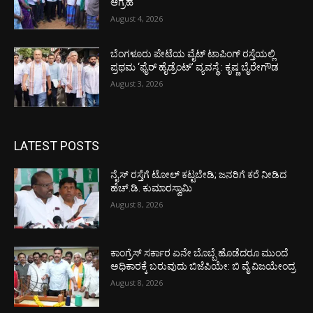
ಆಗ್ರಹ
August 4, 2026
ಬೆಂಗಳೂರು ಪೇಟೆಯ ವೈಟ್ ಟಾಪಿಂಗ್ ರಸ್ತೆಯಲ್ಲಿ
ಪ್ರಥಮ ‘ಫೈರ್ ಹೈಡ್ರೆಂಟ್’ ವ್ಯವಸ್ಥೆ : ಕೃಷ್ಣ ಬೈರೇಗೌಡ
August 3, 2026
LATEST POSTS
ನೈಸ್ ರಸ್ತೆಗೆ ಟೋಲ್ ಕಟ್ಟಬೇಡಿ; ಜನರಿಗೆ ಕರೆ ನೀಡಿದ
ಹೆಚ್.ಡಿ. ಕುಮಾರಸ್ವಾಮಿ
August 8, 2026
ಕಾಂಗ್ರೆಸ್ ಸರ್ಕಾರ ಏನೇ ಬೊಬ್ಬೆ ಹೊಡೆದರೂ ಮುಂದೆ
ಅಧಿಕಾರಕ್ಕೆ ಬರುವುದು ಬಿಜೆಪಿಯೇ: ಬಿ ವೈ ವಿಜಯೇಂದ್ರ
August 8, 2026