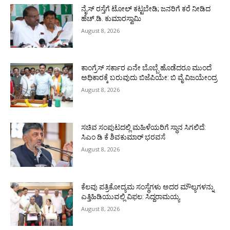
ನೈಸ್ ರಸ್ತೆಗೆ ಟೋಲ್ ಕಟ್ಟಬೇಡಿ; ಜನರಿಗೆ ಕರೆ ನೀಡಿದ
ಹೆಚ್.ಡಿ. ಕುಮಾರಸ್ವಾಮಿ
August 8, 2026
ಕಾಂಗ್ರೆಸ್ ಸರ್ಕಾರ ಏನೇ ಬೊಬ್ಬೆ ಹೊಡೆದರೂ ಮುಂದೆ
ಅಧಿಕಾರಕ್ಕೆ ಬರುವುದು ಬಿಜೆಪಿಯೇ: ಬಿ ವೈ ವಿಜಯೇಂದ್ರ
August 8, 2026
ಸಚಿವ ಸಂಪುಟದಲ್ಲಿ ಮಹಿಳೆಯರಿಗೆ ಸ್ಥಾನ ಸಿಗಲಿದೆ:
ಸಿಎಂ ಡಿ ಕೆ ಶಿವಕುಮಾರ್ ಭರವಸೆ
August 8, 2026
ಕೆಲವು ಪತ್ರಿಕೋದ್ಯಮ ಸಂಸ್ಥೆಗಳು ಅದರ ಮೌಲ್ಯಗಳನ್ನು
ಎತ್ತಿಹಿಡಿಯುವಲ್ಲಿ ವಿಫಲ: ಸಿದ್ದರಾಮಯ್ಯ
August 8, 2026