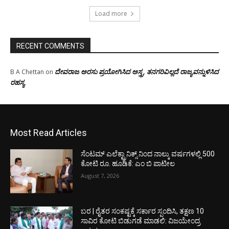
Load more
RECENT COMMENTS
ದೇವರಾಜ ಅರಸು ಪ್ರಯೋಗಿಸಿದ ಅಸ್ತ್ರ, ತನಗರಿವಿಲ್ಲದೆ ರಾಜ್ಯವನ್ನುಳಿಸಿದ
B A Chettan
on
ರಹಸ್ಯ
Most Read Articles
ಸೆಂಟಮ್ ಎಲೆಕ್ಟ್ರಾನಿಕ್ಸ್ ನಿಂದ ನಾಲ್ಕು ವರ್ಷಗಳಲ್ಲಿ 500
ಕೋಟಿ ರೂ. ಹೂಡಿಕೆ: ಎಂ ಬಿ ಪಾಟೀಲ
August 7, 2026
ಬರ | ರೈತರ ಸಂಕಷ್ಟಕ್ಕೆ ಸರ್ಕಾರ ಸ್ಪಂದಿಸಿ, ತಕ್ಷಣ 10
ಸಾವಿರ ಕೋಟಿ ಬಿಡುಗಡೆ ಮಾಡಲಿ: ವಿಜಯೇಂದ್ರ