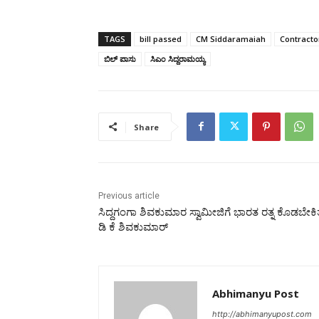
TAGS
bill passed
CM Siddaramaiah
Contracto
ಬಿಲ್ ಪಾಸು
ಸಿಎಂ ಸಿದ್ದರಾಮಯ್ಯ
Share
Previous article
ಸಿದ್ದಗಂಗಾ ಶಿವಕುಮಾರ ಸ್ವಾಮೀಜಿಗೆ ಭಾರತ ರತ್ನ ಕೊಡಬೇಕಿತ್
ಡಿ ಕೆ ಶಿವಕುಮಾರ್‌
Abhimanyu Post
http://abhimanyupost.com