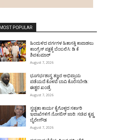
MOST POPULAR
ಹಿಂದುಳಿದ ವರ್ಗಗಳ ಹಿತಾಸಕ್ತಿ ಕಾಪಾಡಲು
ಕಾಂಗ್ರೆಸ್ ಪಕ್ಷಕ್ಕೆ ಬೆಂಬಲಿಸಿ: ಡಿ ಕೆ
ಶಿವಕುಮಾರ್
August 7, 2026
ಭೂಗರ್ಭಶಾಸ್ತ್ರ ತಜ್ಞರ ಅಭಿಪ್ರಾಯ
ಪಡೆಯದೆ ಕೊಳವೆ ಬಾವಿ ಕೊರೆಸಬೇಡಿ:
ಈಶ್ವರ ಖಂಡ್ರೆ
August 7, 2026
ಸ್ವಚ್ಛತಾ ಕಾರ್ಯ ಕೈಗೊಳ್ಳದ ಸರ್ಕಾರಿ
ಇಲಾಖೆಗಳಿಗೆ ನೋಟಿಸ್ ಜಾರಿ: ಸಚಿವ ಕೃಷ್ಣ
ಬೈರೇಗೌಡ
August 7, 2026