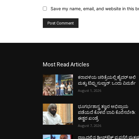
Save my name, email, and website in this b
Most Read Articles
ಕರಾವಳಿಯ ಚರಿತ್ರೆಯಲ್ಲಿ ಹೈದರ್ ಅಲಿ
ಮತ್ತು ಟಿಪ್ಪುಸುಲ್ತಾನ್: ಒಂದು ವಿಮರ್ಶೆ
August 1, 2026
ಭೂಗರ್ಭಶಾಸ್ತ್ರ ತಜ್ಞರ ಅಭಿಪ್ರಾಯ
ಪಡೆಯದೆ ಕೊಳವೆ ಬಾವಿ ಕೊರೆಸಬೇಡಿ:
ಈಶ್ವರ ಖಂಡ್ರೆ
August 7, 2026
ರಾಜ್ಯದಲ್ಲಿನ ಡೀಪ್‌ಟೆಕ್‌ ವ್ಯವಸ್ಥೆಗೆ ಮತ್ತಷ್