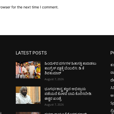
rowser for the next time I comment.
LATEST POSTS
P
ಹಿಂದುಳಿದ ವರ್ಗಗಳ ಹಿತಾಸಕ್ತಿ ಕಾಪಾಡಲು
ಕರ
ಕಾಂಗ್ರೆಸ್ ಪಕ್ಷಕ್ಕೆ ಬೆಂಬಲಿಸಿ: ಡಿ ಕೆ
ರ
ಶಿವಕುಮಾರ್
August 7, 2026
ದ
ಸಿ
ಭೂಗರ್ಭಶಾಸ್ತ್ರ ತಜ್ಞರ ಅಭಿಪ್ರಾಯ
ಪಡೆಯದೆ ಕೊಳವೆ ಬಾವಿ ಕೊರೆಸಬೇಡಿ:
ಅಭ
ಈಶ್ವರ ಖಂಡ್ರೆ
Sp
August 7, 2026
ಸ್
ಟು