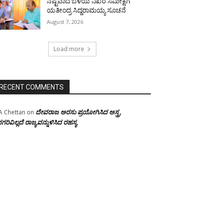
ನಷ್ಟವಾದ ಬೆಳೆಯ ನಿಖರ ಸಮೀಕ್ಷೆಗೆ
ಯತೀಂದ್ರ ಸಿದ್ದರಾಮಯ್ಯ ಸೂಚನೆ
August 7, 2026
Load more
RECENT COMMENTS
ದೇವರಾಜ ಅರಸು ಪ್ರಯೋಗಿಸಿದ ಅಸ್ತ್ರ,
A Chettan
on
ಗರಿವಿಲ್ಲದೆ ರಾಜ್ಯವನ್ನುಳಿಸಿದ ರಹಸ್ಯ