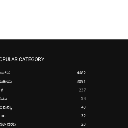
OPULAR CATEGORY
್ನಾಟಕ
4482
ಾಜಕೀಯ
3091
ೇಶ
237
ನಿಮಾ
54
ಿಮನ್ಯು
40
ort
32
ಪೆಷಲ್ ವರದಿ
20