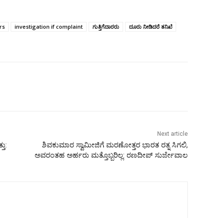
rs
investigation if complaint
ಗುತ್ತಿಗೆದಾರರು
ದೂರು ನೀಡಿದರೆ ತನಿಖೆ
Next article
ತು:
ಶಿವಕುಮಾರ ಸ್ವಾಮೀಜಿಗೆ ಮರಣೋತ್ತರ ಭಾರತ ರತ್ನ ಸಿಗಲಿ,
ಅವರಂತಹ ಅರ್ಹರು ಮತ್ತೊಬ್ಬರಿಲ್ಲ: ರಣದೀಪ್‌ ಸುರ್ಜೇವಾಲ