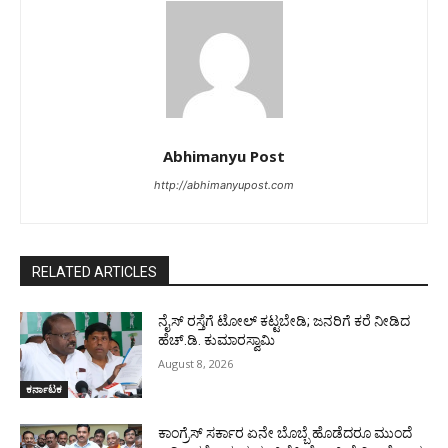
Abhimanyu Post
http://abhimanyupost.com
RELATED ARTICLES
ನೈಸ್ ರಸ್ತೆಗೆ ಟೋಲ್ ಕಟ್ಟಬೇಡಿ; ಜನರಿಗೆ ಕರೆ ನೀಡಿದ
ಹೆಚ್.ಡಿ. ಕುಮಾರಸ್ವಾಮಿ
August 8, 2026
ಕರ್ನಾಟಕ
ಕಾಂಗ್ರೆಸ್ ಸರ್ಕಾರ ಏನೇ ಬೊಬ್ಬೆ ಹೊಡೆದರೂ ಮುಂದೆ