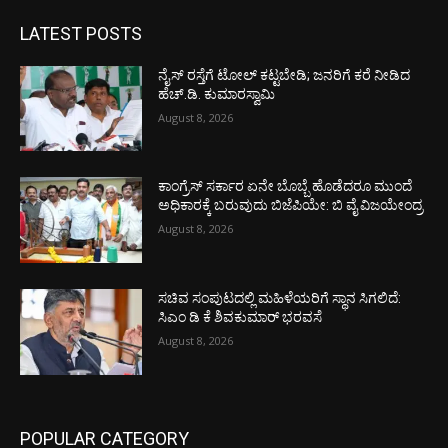
LATEST POSTS
ನೈಸ್ ರಸ್ತೆಗೆ ಟೋಲ್ ಕಟ್ಟಬೇಡಿ; ಜನರಿಗೆ ಕರೆ ನೀಡಿದ
ಹೆಚ್.ಡಿ. ಕುಮಾರಸ್ವಾಮಿ
August 8, 2026
ಕಾಂಗ್ರೆಸ್ ಸರ್ಕಾರ ಏನೇ ಬೊಬ್ಬೆ ಹೊಡೆದರೂ ಮುಂದೆ
ಅಧಿಕಾರಕ್ಕೆ ಬರುವುದು ಬಿಜೆಪಿಯೇ: ಬಿ ವೈ ವಿಜಯೇಂದ್ರ
August 8, 2026
ಸಚಿವ ಸಂಪುಟದಲ್ಲಿ ಮಹಿಳೆಯರಿಗೆ ಸ್ಥಾನ ಸಿಗಲಿದೆ:
ಸಿಎಂ ಡಿ ಕೆ ಶಿವಕುಮಾರ್ ಭರವಸೆ
August 8, 2026
POPULAR CATEGORY