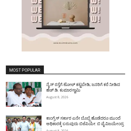
MOST POPULAR
ನೈಸ್ ರಸ್ತೆಗೆ ಟೋಲ್ ಕಟ್ಟಬೇಡಿ; ಜನರಿಗೆ ಕರೆ ನೀಡಿದ
ಹೆಚ್.ಡಿ. ಕುಮಾರಸ್ವಾಮಿ
August 8, 2026
ಕಾಂಗ್ರೆಸ್ ಸರ್ಕಾರ ಏನೇ ಬೊಬ್ಬೆ ಹೊಡೆದರೂ ಮುಂದೆ
ಅಧಿಕಾರಕ್ಕೆ ಬರುವುದು ಬಿಜೆಪಿಯೇ: ಬಿ ವೈ ವಿಜಯೇಂದ್ರ
August 8, 2026