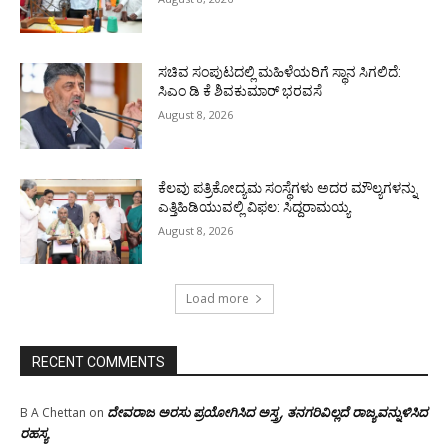
ಸಚಿವ ಸಂಪುಟದಲ್ಲಿ ಮಹಿಳೆಯರಿಗೆ ಸ್ಥಾನ ಸಿಗಲಿದೆ:
ಸಿಎಂ ಡಿ ಕೆ ಶಿವಕುಮಾರ್ ಭರವಸೆ
August 8, 2026
ಕೆಲವು ಪತ್ರಿಕೋದ್ಯಮ ಸಂಸ್ಥೆಗಳು ಅದರ ಮೌಲ್ಯಗಳನ್ನು
ಎತ್ತಿಹಿಡಿಯುವಲ್ಲಿ ವಿಫಲ: ಸಿದ್ದರಾಮಯ್ಯ
August 8, 2026
Load more
RECENT COMMENTS
ದೇವರಾಜ ಅರಸು ಪ್ರಯೋಗಿಸಿದ ಅಸ್ತ್ರ, ತನಗರಿವಿಲ್ಲದೆ ರಾಜ್ಯವನ್ನುಳಿಸಿದ
B A Chettan
on
ರಹಸ್ಯ