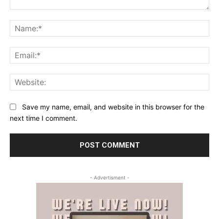
Comment:
Na
Ema
Web
Save my name, email, and website in this browser for the
next time I comment.
- Advertisment -