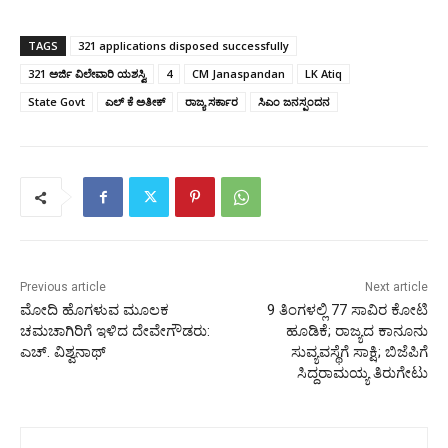
TAGS
321 applications disposed successfully
321 ಅರ್ಜಿ ವಿಲೇವಾರಿ ಯಶಸ್ವಿ
4
CM Janaspandan
LK Atiq
State Govt
ಎಲ್ ಕೆ ಅತೀಕ್‌
ರಾಜ್ಯ ಸರ್ಕಾರ
ಸಿಎಂ ಜನಸ್ಪಂದನ
Previous article
Next article
ಮೋದಿ ಹೊಗಳುವ ಮೂಲಕ
9 ತಿಂಗಳಲ್ಲಿ 77 ಸಾವಿರ ಕೋಟಿ
ಚಮಚಾಗಿರಿಗೆ ಇಳಿದ ದೇವೇಗೌಡರು:
ಹೂಡಿಕೆ; ರಾಜ್ಯದ ಕಾನೂನು
ಎಚ್‌. ವಿಶ್ವನಾಥ್
ಸುವ್ಯವಸ್ಥೆಗೆ ಸಾಕ್ಷಿ; ಬಿಜೆಪಿಗೆ
ಸಿದ್ದರಾಮಯ್ಯ ತಿರುಗೇಟು