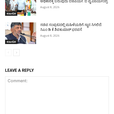
ಅಧಿಕಾರಕ್ಕೆ ಬರುವುದು ಬಿಜೆಪಿಯೇ: ಬಿ ವೈ ವಿಜಯೇಂದ್ರ
August 8, 2026
ಕರ್ನಾಟಕ
ಸಚಿವ ಸಂಪುಟದಲ್ಲಿ ಮಹಿಳೆಯರಿಗೆ ಸ್ಥಾನ ಸಿಗಲಿದೆ:
ಸಿಎಂ ಡಿ ಕೆ ಶಿವಕುಮಾರ್ ಭರವಸೆ
August 8, 2026
ಕರ್ನಾಟಕ
LEAVE A REPLY