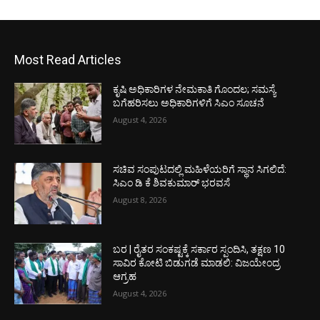
Most Read Articles
ಕೃಷಿ ಅಧಿಕಾರಿಗಳ ನೇಮಕಾತಿ ಗೊಂದಲ; ಸಮಸ್ಯೆ
ಬಗೆಹರಿಸಲು ಅಧಿಕಾರಿಗಳಿಗೆ ಸಿಎಂ ಸೂಚನೆ
August 4, 2026
ಸಚಿವ ಸಂಪುಟದಲ್ಲಿ ಮಹಿಳೆಯರಿಗೆ ಸ್ಥಾನ ಸಿಗಲಿದೆ:
ಸಿಎಂ ಡಿ ಕೆ ಶಿವಕುಮಾರ್ ಭರವಸೆ
August 8, 2026
ಬರ | ರೈತರ ಸಂಕಷ್ಟಕ್ಕೆ ಸರ್ಕಾರ ಸ್ಪಂದಿಸಿ, ತಕ್ಷಣ 10
ಸಾವಿರ ಕೋಟಿ ಬಿಡುಗಡೆ ಮಾಡಲಿ: ವಿಜಯೇಂದ್ರ
ಆಗ್ರಹ
August 4, 2026