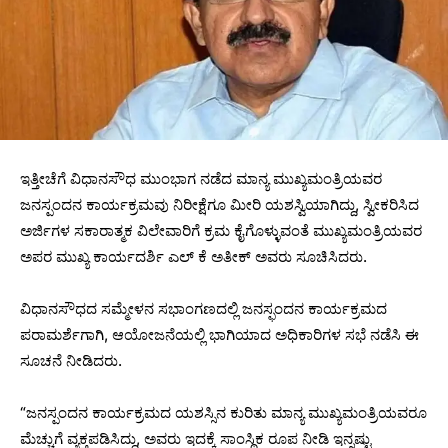
ಇತ್ತೀಚೆಗೆ ವಿಧಾನಸೌಧ ಮುಂಭಾಗ ನಡೆದ ಮಾನ್ಯ ಮುಖ್ಯಮಂತ್ರಿಯವರ
ಜನಸ್ಪಂದನ ಕಾರ್ಯಕ್ರಮವು ನಿರೀಕ್ಷೆಗೂ ಮೀರಿ ಯಶಸ್ವಿಯಾಗಿದ್ದು, ಸ್ವೀಕರಿಸಿದ
ಅರ್ಜಿಗಳ ಸಕಾರಾತ್ಮಕ ವಿಲೇವಾರಿಗೆ ಕ್ರಮ ಕೈಗೊಳ್ಳುವಂತೆ ಮುಖ್ಯಮಂತ್ರಿಯವರ
ಅಪರ ಮುಖ್ಯ ಕಾರ್ಯದರ್ಶಿ ಎಲ್ ಕೆ ಅತೀಕ್‌ ಅವರು ಸೂಚಿಸಿದರು.
ವಿಧಾನಸೌಧದ ಸಮ್ಮೇಳನ ಸಭಾಂಗಣದಲ್ಲಿ ಜನಸ್ಫಂದನ ಕಾರ್ಯಕ್ರಮದ
ಪರಾಮರ್ಶೆಗಾಗಿ, ಆಯೋಜನೆಯಲ್ಲಿ ಭಾಗಿಯಾದ ಅಧಿಕಾರಿಗಳ ಸಭೆ ನಡೆಸಿ ಈ
ಸೂಚನೆ ನೀಡಿದರು.
“ಜನಸ್ಪಂದನ ಕಾರ್ಯಕ್ರಮದ ಯಶಸ್ಸಿನ ಕುರಿತು ಮಾನ್ಯ ಮುಖ್ಯಮಂತ್ರಿಯವರೂ
ಮೆಚ್ಚುಗೆ ವ್ಯಕ್ತಪಡಿಸಿದ್ದು, ಅವರು ಇದಕ್ಕೆ ಸಾಂಸ್ಥಿಕ ರೂಪ ನೀಡಿ ಇನ್ನಷ್ಟು