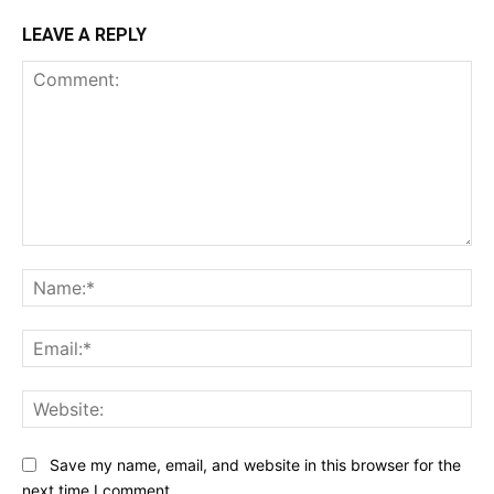
LEAVE A REPLY
Comment:
Na
Ema
Web
Save my name, email, and website in this browser for the
next time I comment.