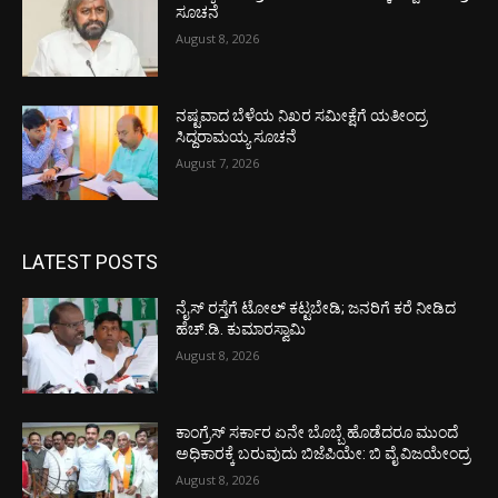
ಸೂಚನೆ
August 8, 2026
ನಷ್ಟವಾದ ಬೆಳೆಯ ನಿಖರ ಸಮೀಕ್ಷೆಗೆ ಯತೀಂದ್ರ
ಸಿದ್ದರಾಮಯ್ಯ ಸೂಚನೆ
August 7, 2026
LATEST POSTS
ನೈಸ್ ರಸ್ತೆಗೆ ಟೋಲ್ ಕಟ್ಟಬೇಡಿ; ಜನರಿಗೆ ಕರೆ ನೀಡಿದ
ಹೆಚ್.ಡಿ. ಕುಮಾರಸ್ವಾಮಿ
August 8, 2026
ಕಾಂಗ್ರೆಸ್ ಸರ್ಕಾರ ಏನೇ ಬೊಬ್ಬೆ ಹೊಡೆದರೂ ಮುಂದೆ
ಅಧಿಕಾರಕ್ಕೆ ಬರುವುದು ಬಿಜೆಪಿಯೇ: ಬಿ ವೈ ವಿಜಯೇಂದ್ರ
August 8, 2026