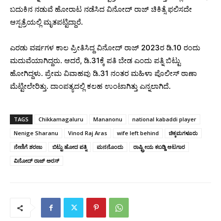
ಬದುಕಿನ ನಡುವೆ ಹೋರಾಟ ನಡೆಸಿದ ವಿನೋದ್ ರಾಜ್ ಚಿಕಿತ್ಸೆ ಫಲಿಸದೇ
ಆಸ್ಪತ್ರೆಯಲ್ಲಿ ಮೃತಪಟ್ಟಿದ್ದಾರೆ.
ಎರಡು ವರ್ಷಗಳ ಕಾಲ ಪ್ರೀತಿಸಿದ್ದ ವಿನೋದ್‌ ರಾಜ್‌ 2023ರ ಡಿ.10 ರಂದು
ಮದುವೆಯಾಗಿದ್ದರು. ಆದರೆ, ಡಿ.31ಕ್ಕೆ ಪತಿ ಬೇಡ ಎಂದು ಪತ್ನಿ ಬಿಟ್ಟು
ಹೋಗಿದ್ದಳು. ಪ್ರೇಮ ವಿವಾಹವು ಡಿ.31 ನಂತರ ಮಹಿಳಾ ಪೊಲೀಸ್ ಠಾಣಾ
ಮೆಟ್ಟೀಲೇರಿತ್ತು. ದಾಂಪತ್ಯದಲ್ಲಿ ಕಲಹ ಉಂಟಾಗಿತ್ತು ಎನ್ನಲಾಗಿದೆ.
TAGS
Chikkamagaluru
Mananonu
national kabaddi player
Nenige Sharanu
Vinod Raj Aras
wife left behind
ಚಿಕ್ಕಮಗಳೂರು
ನೇಣಿಗೆ ಶರಣು
ಬಿಟ್ಟು ಹೋದ ಪತ್ನಿ
ಮನನೊಂದು
ರಾಷ್ಟ್ರೀಯ ಕಬಡ್ಡಿ ಆಟಗಾರ
ವಿನೋದ್ ರಾಜ್ ಅರಸ್