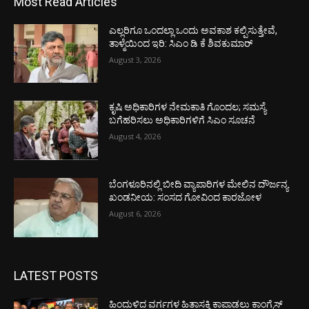
Most Read Articles
ಎಲ್ಲರಿಗೂ ಒಂದಲ್ಲಾ ಒಂದು ಅವಕಾಶ ಕಲ್ಪಿಸುತ್ತೇವೆ,
ತಾಳ್ಮೆಯಿಂದ ಇರಿ: ಸಿಎಂ ಡಿ ಕೆ ಶಿವಕುಮಾರ್
August 3, 2026
ಕೃಷಿ ಅಧಿಕಾರಿಗಳ ನೇಮಕಾತಿ ಗೊಂದಲ; ಸಮಸ್ಯೆ
ಬಗೆಹರಿಸಲು ಅಧಿಕಾರಿಗಳಿಗೆ ಸಿಎಂ ಸೂಚನೆ
August 4, 2026
ಬೆಂಗಳೂರಿನಲ್ಲಿ ಬೀದಿ ವ್ಯಾಪಾರಿಗಳ ಮೇಲಿನ ದೌರ್ಜನ್ಯ
ಖಂಡನೀಯ: ಸಂಸದ ಗೋವಿಂದ ಕಾರಜೋಳ
August 6, 2026
LATEST POSTS
ಹಿಂದುಳಿದ ವರ್ಗಗಳ ಹಿತಾಸಕ್ತಿ ಕಾಪಾಡಲು ಕಾಂಗ್ರೆಸ್