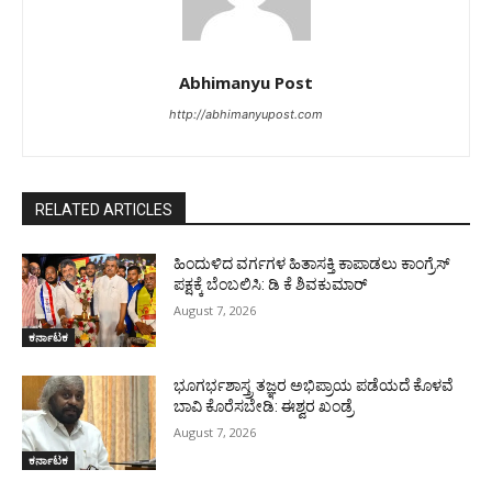
Abhimanyu Post
http://abhimanyupost.com
RELATED ARTICLES
ಹಿಂದುಳಿದ ವರ್ಗಗಳ ಹಿತಾಸಕ್ತಿ ಕಾಪಾಡಲು ಕಾಂಗ್ರೆಸ್
ಪಕ್ಷಕ್ಕೆ ಬೆಂಬಲಿಸಿ: ಡಿ ಕೆ ಶಿವಕುಮಾರ್
August 7, 2026
ಕರ್ನಾಟಕ
ಭೂಗರ್ಭಶಾಸ್ತ್ರ ತಜ್ಞರ ಅಭಿಪ್ರಾಯ ಪಡೆಯದೆ ಕೊಳವೆ
ಬಾವಿ ಕೊರೆಸಬೇಡಿ: ಈಶ್ವರ ಖಂಡ್ರೆ
August 7, 2026
ಕರ್ನಾಟಕ