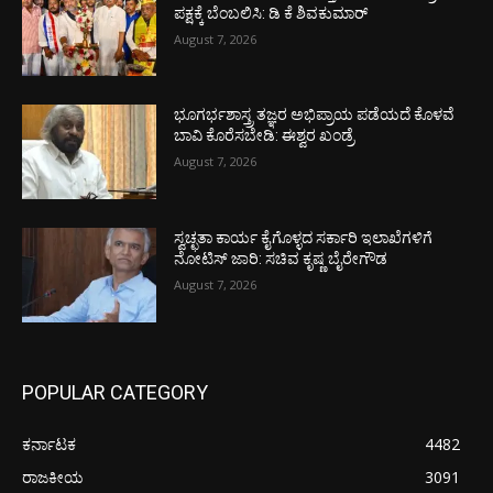
ಪಕ್ಷಕ್ಕೆ ಬೆಂಬಲಿಸಿ: ಡಿ ಕೆ ಶಿವಕುಮಾರ್
August 7, 2026
ಭೂಗರ್ಭಶಾಸ್ತ್ರ ತಜ್ಞರ ಅಭಿಪ್ರಾಯ ಪಡೆಯದೆ ಕೊಳವೆ
ಬಾವಿ ಕೊರೆಸಬೇಡಿ: ಈಶ್ವರ ಖಂಡ್ರೆ
August 7, 2026
ಸ್ವಚ್ಛತಾ ಕಾರ್ಯ ಕೈಗೊಳ್ಳದ ಸರ್ಕಾರಿ ಇಲಾಖೆಗಳಿಗೆ
ನೋಟಿಸ್ ಜಾರಿ: ಸಚಿವ ಕೃಷ್ಣ ಬೈರೇಗೌಡ
August 7, 2026
POPULAR CATEGORY
ಕರ್ನಾಟಕ
4482
ರಾಜಕೀಯ
3091