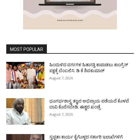
MOST POPULAR
ಹಿಂದುಳಿದ ವರ್ಗಗಳ ಹಿತಾಸಕ್ತಿ ಕಾಪಾಡಲು ಕಾಂಗ್ರೆಸ್
ಪಕ್ಷಕ್ಕೆ ಬೆಂಬಲಿಸಿ: ಡಿ ಕೆ ಶಿವಕುಮಾರ್
August 7, 2026
ಭೂಗರ್ಭಶಾಸ್ತ್ರ ತಜ್ಞರ ಅಭಿಪ್ರಾಯ ಪಡೆಯದೆ ಕೊಳವೆ
ಬಾವಿ ಕೊರೆಸಬೇಡಿ: ಈಶ್ವರ ಖಂಡ್ರೆ
August 7, 2026
ಸ್ವಚ್ಛತಾ ಕಾರ್ಯ ಕೈಗೊಳ್ಳದ ಸರ್ಕಾರಿ ಇಲಾಖೆಗಳಿಗೆ