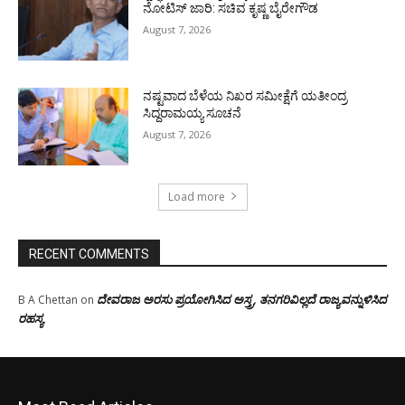
ನೋಟಿಸ್ ಜಾರಿ: ಸಚಿವ ಕೃಷ್ಣ ಬೈರೇಗೌಡ
August 7, 2026
ನಷ್ಟವಾದ ಬೆಳೆಯ ನಿಖರ ಸಮೀಕ್ಷೆಗೆ ಯತೀಂದ್ರ
ಸಿದ್ದರಾಮಯ್ಯ ಸೂಚನೆ
August 7, 2026
Load more
RECENT COMMENTS
ದೇವರಾಜ ಅರಸು ಪ್ರಯೋಗಿಸಿದ ಅಸ್ತ್ರ, ತನಗರಿವಿಲ್ಲದೆ ರಾಜ್ಯವನ್ನುಳಿಸಿದ
B A Chettan
on
ರಹಸ್ಯ