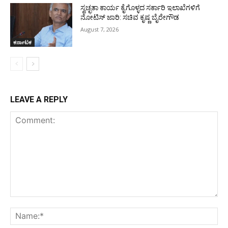
ಸ್ವಚ್ಛತಾ ಕಾರ್ಯ ಕೈಗೊಳ್ಳದ ಸರ್ಕಾರಿ ಇಲಾಖೆಗಳಿಗೆ
ನೋಟಿಸ್ ಜಾರಿ: ಸಚಿವ ಕೃಷ್ಣ ಬೈರೇಗೌಡ
August 7, 2026
ಕರ್ನಾಟಕ
LEAVE A REPLY
Comment:
Na