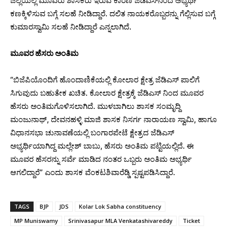
ಜಿಲ್ಲೆಯಲ್ಲಿ ಮೂವರು ಶಾಸಕರು ಇರುವ ಕಾರಣ ಜೆಡಿಎಸ್‌ನಿಂದ ಅಭ್ಯರ್ಥಿ
ಕಣಕ್ಕಿಳಿಸುವ ಬಗ್ಗೆ ಸಲಹೆ ನೀಡಿದ್ದಾರೆ. ದಲಿತ ನಾಯಕರೊಬ್ಬರನ್ನು ಗೆಲ್ಲಿಸುವ ಬಗ್ಗೆ
ಕುಮಾರಸ್ವಾಮಿ ಸಲಹೆ ನೀಡಿದ್ದಾರೆ ಎನ್ನಲಾಗಿದೆ.
ಮೂವರ ಹೆಸರು ಅಂತಿಮ
“ಬಿಜೆಪಿಯೊಂದಿಗೆ ಹೊಂದಾಣಿಕೆಯಲ್ಲಿ ಕೋಲಾರ ಕ್ಷೇತ್ರ ಜೆಡಿಎಸ್ ಪಾಲಿಗೆ
ಸಿಗುವುದು ಬಹುತೇಕ ಖಚಿತ. ಕೋಲಾರ ಕ್ಷೇತ್ರಕ್ಕೆ ಜೆಡಿಎಸ್ ನಿಂದ ಮೂವರ
ಹೆಸರು ಅಂತಿಮಗೊಳಿಸಲಾಗಿದೆ. ಮುಳಬಾಗಿಲು ಶಾಸಕ ಸಂಮೃದ್ದಿ
ಮಂಜುನಾಥ್, ದೇವನಹಳ್ಳಿ ಮಾಜಿ ಶಾಸಕ ನಿಸರ್ಗ ನಾರಾಯಣ ಸ್ವಾಮಿ, ಹಾಗೂ‌
ವಿಧಾನಸಭಾ ಚುನಾವಣೆಯಲ್ಲಿ ಬಂಗಾರಪೇಟೆ ಕ್ಷೇತ್ರದ ಜೆಡಿಎಸ್
ಅಭ್ಯರ್ಥಿಯಾಗಿದ್ದ ಮಲ್ಲೇಶ್ ಬಾಬು, ಹೆಸರು ಅಂತಿಮ‌ ಪಟ್ಟಿಯಲ್ಲಿದೆ. ಈ
ಮೂವರ ಹೆಸರನ್ನು ಸರ್ವೆ ಮಾಡಿದ ನಂತರ ಒಬ್ಬರು ಅಂತಿಮ ಅಭ್ಯರ್ಥಿ
ಆಗಲಿದ್ದಾರೆ” ಎಂದು ಶಾಸಕ ವೆಂಕಟಶಿವಾರೆಡ್ಡಿ ಸ್ಪಷ್ಟಪಡಿಸಿದ್ದಾರೆ.
TAGS
BJP
JDS
Kolar Lok Sabha constituency
MP Muniswamy
Srinivasapur MLA Venkatashivareddy
Ticket