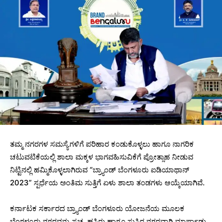
ತಮ್ಮ ನಗರಗಳ ಸಮಸ್ಯೆಗಳಿಗೆ ಪರಿಹಾರ ಕಂಡುಕೊಳ್ಳಲು ಹಾಗೂ ನಾಗರಿಕ
ಚಟುವಟಿಕೆಯಲ್ಲಿ ಶಾಲಾ ಮಕ್ಕಳ ಭಾಗವಹಿಸುವಿಕೆಗೆ ಪ್ರೋತ್ಸಾಹ ನೀಡುವ
ನಿಟ್ಟಿನಲ್ಲಿ ಹಮ್ಮಿಕೊಳ್ಳಲಾಗಿರುವ “ಬ್ರ್ಯಾಂಡ್ ಬೆಂಗಳೂರು ಐಡಿಯಾಥಾನ್
2023” ಸ್ಪರ್ಧೆಯ ಅಂತಿಮ ಸುತ್ತಿಗೆ ಏಳು ಶಾಲಾ ತಂಡಗಳು ಆಯ್ಕೆಯಾಗಿವೆ.
ಕರ್ನಾಟಕ ಸರ್ಕಾರದ ಬ್ರ್ಯಾಂಡ್ ಬೆಂಗಳೂರು ಯೋಜನೆಯ ಮೂಲಕ
ಬೆಂಗಳೂರು ನಗರವನ್ನು ಸ್ವಚ್ಛ, ಹಸಿರು ಹಾಗೂ ಸುಸ್ಥಿರ ನಗರವಾಗಿ ಮಾರ್ಪಾಡು