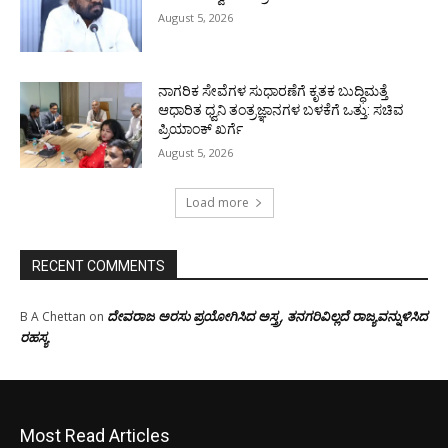
August 5, 2026
ನಾಗರಿಕ ಸೇವೆಗಳ ಸುಧಾರಣೆಗೆ ಕೃತಕ ಬುದ್ಧಿಮತ್ತೆ
ಆಧಾರಿತ ಧ್ವನಿ ತಂತ್ರಜ್ಞಾನಗಳ ಬಳಕೆಗೆ ಒತ್ತು: ಸಚಿವ
ಪ್ರಿಯಾಂಕ್ ಖರ್ಗೆ
August 5, 2026
Load more
RECENT COMMENTS
ದೇವರಾಜ ಅರಸು ಪ್ರಯೋಗಿಸಿದ ಅಸ್ತ್ರ, ತನಗರಿವಿಲ್ಲದೆ ರಾಜ್ಯವನ್ನುಳಿಸಿದ
B A Chettan
on
ರಹಸ್ಯ
Most Read Articles