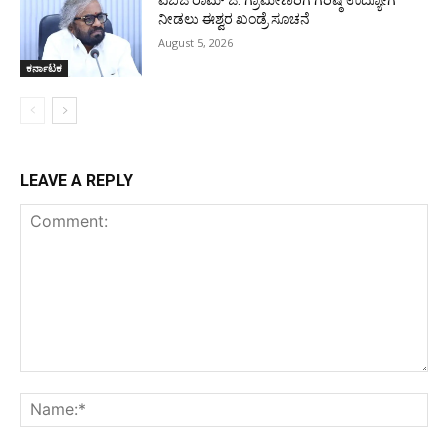
ವಿಬಿಜಿ ರಾಮ್ ಜಿ: ಗ್ರಾಮೀಣರಿಗೆ ಗರಿಷ್ಠ ಉದ್ಯೋಗ
ನೀಡಲು ಈಶ್ವರ ಖಂಡ್ರೆ ಸೂಚನೆ
August 5, 2026
ಕರ್ನಾಟಕ
LEAVE A REPLY
Comment:
Na