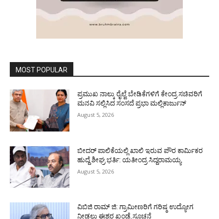
MOST POPULAR
ಪ್ರಮುಖ ನಾಲ್ಕು ರೈಲ್ವೆ ಬೇಡಿಕೆಗಳಿಗೆ ಕೇಂದ್ರ ಸಚಿವರಿಗೆ
ಮನವಿ ಸಲ್ಲಿಸಿದ ಸಂಸದೆ ಪ್ರಭಾ ಮಲ್ಲಿಕಾರ್ಜುನ್
August 5, 2026
ಬೀದರ್ ಪಾಲಿಕೆಯಲ್ಲಿ ಖಾಲಿ ಇರುವ ಪೌರ ಕಾರ್ಮಿಕರ
ಹುದ್ದೆ ಶೀಘ್ರ ಭರ್ತಿ: ಯತೀಂದ್ರ ಸಿದ್ದರಾಮಯ್ಯ
August 5, 2026
ವಿಬಿಜಿ ರಾಮ್ ಜಿ: ಗ್ರಾಮೀಣರಿಗೆ ಗರಿಷ್ಠ ಉದ್ಯೋಗ
ನೀಡಲು ಈಶ್ವರ ಖಂಡ್ರೆ ಸೂಚನೆ