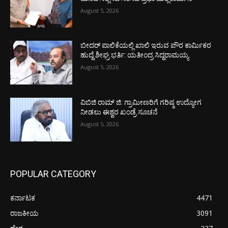
August 5, 2026
ಬೀದರ್ ಪಾಲಿಕೆಯಲ್ಲಿ ಖಾಲಿ ಇರುವ ಪೌರ ಕಾರ್ಮಿಕರ
ಹುದ್ದೆ ಶೀಘ್ರ ಭರ್ತಿ: ಯತೀಂದ್ರ ಸಿದ್ದರಾಮಯ್ಯ
August 5, 2026
ವಿಬಿಜಿ ರಾಮ್ ಜಿ: ಗ್ರಾಮೀಣರಿಗೆ ಗರಿಷ್ಠ ಉದ್ಯೋಗ
ನೀಡಲು ಈಶ್ವರ ಖಂಡ್ರೆ ಸೂಚನೆ
August 5, 2026
POPULAR CATEGORY
ಕರ್ನಾಟಕ
4471
ರಾಜಕೀಯ
3091