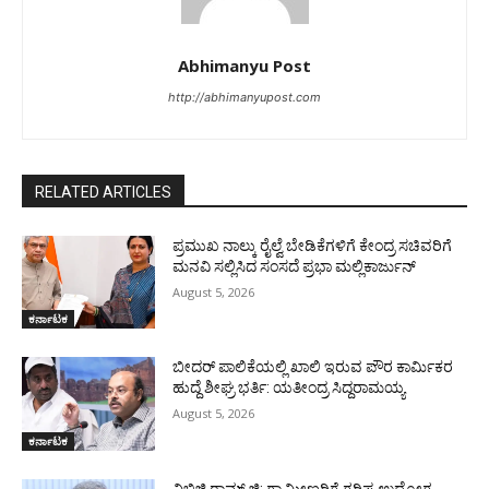
Abhimanyu Post
http://abhimanyupost.com
RELATED ARTICLES
ಪ್ರಮುಖ ನಾಲ್ಕು ರೈಲ್ವೆ ಬೇಡಿಕೆಗಳಿಗೆ ಕೇಂದ್ರ ಸಚಿವರಿಗೆ
ಮನವಿ ಸಲ್ಲಿಸಿದ ಸಂಸದೆ ಪ್ರಭಾ ಮಲ್ಲಿಕಾರ್ಜುನ್
August 5, 2026
ಕರ್ನಾಟಕ
ಬೀದರ್ ಪಾಲಿಕೆಯಲ್ಲಿ ಖಾಲಿ ಇರುವ ಪೌರ ಕಾರ್ಮಿಕರ
ಹುದ್ದೆ ಶೀಘ್ರ ಭರ್ತಿ: ಯತೀಂದ್ರ ಸಿದ್ದರಾಮಯ್ಯ
August 5, 2026
ಕರ್ನಾಟಕ