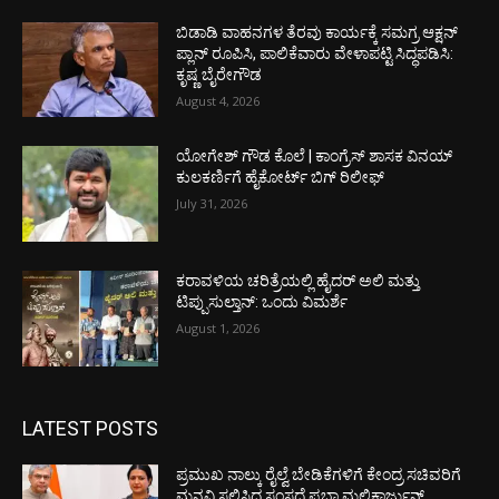
ಬಿಡಾಡಿ ವಾಹನಗಳ ತೆರವು ಕಾರ್ಯಕ್ಕೆ ಸಮಗ್ರ ಆಕ್ಷನ್
ಪ್ಲಾನ್ ರೂಪಿಸಿ, ಪಾಲಿಕೆವಾರು ವೇಳಾಪಟ್ಟಿ ಸಿದ್ಧಪಡಿಸಿ:
ಕೃಷ್ಣ ಬೈರೇಗೌಡ
August 4, 2026
ಯೋಗೇಶ್ ಗೌಡ ಕೊಲೆ | ಕಾಂಗ್ರೆಸ್ ಶಾಸಕ ವಿನಯ್
ಕುಲಕರ್ಣಿಗೆ ಹೈಕೋರ್ಟ್ ಬಿಗ್ ರಿಲೀಫ್
July 31, 2026
ಕರಾವಳಿಯ ಚರಿತ್ರೆಯಲ್ಲಿ ಹೈದರ್ ಅಲಿ ಮತ್ತು
ಟಿಪ್ಪುಸುಲ್ತಾನ್: ಒಂದು ವಿಮರ್ಶೆ
August 1, 2026
LATEST POSTS
ಪ್ರಮುಖ ನಾಲ್ಕು ರೈಲ್ವೆ ಬೇಡಿಕೆಗಳಿಗೆ ಕೇಂದ್ರ ಸಚಿವರಿಗೆ
ಮನವಿ ಸಲ್ಲಿಸಿದ ಸಂಸದೆ ಪ್ರಭಾ ಮಲ್ಲಿಕಾರ್ಜುನ್