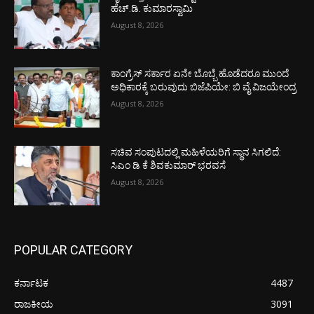
ಹೆಚ್.ಡಿ. ಕುಮಾರಸ್ವಾಮಿ
August 8, 2026
ಕಾಂಗ್ರೆಸ್ ಸರ್ಕಾರ ಏನೇ ಬೊಬ್ಬೆ ಹೊಡೆದರೂ ಮುಂದೆ
ಅಧಿಕಾರಕ್ಕೆ ಬರುವುದು ಬಿಜೆಪಿಯೇ: ಬಿ ವೈ ವಿಜಯೇಂದ್ರ
August 8, 2026
ಸಚಿವ ಸಂಪುಟದಲ್ಲಿ ಮಹಿಳೆಯರಿಗೆ ಸ್ಥಾನ ಸಿಗಲಿದೆ:
ಸಿಎಂ ಡಿ ಕೆ ಶಿವಕುಮಾರ್ ಭರವಸೆ
August 8, 2026
POPULAR CATEGORY
ಕರ್ನಾಟಕ
4487
ರಾಜಕೀಯ
3091