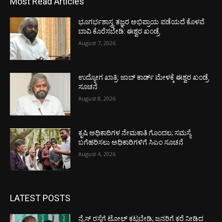
Most Read Articles
ಭೂಗರ್ಭಶಾಸ್ತ್ರ ತಜ್ಞರ ಅಭಿಪ್ರಾಯ ಪಡೆಯದೆ ಕೊಳವೆ
ಬಾವಿ ಕೊರೆಸಬೇಡಿ: ಈಶ್ವರ ಖಂಡ್ರೆ
August 7, 2026
ಉದ್ಯೋಗ ಖಾತ್ರಿ: ಜಾಬ್ ಕಾರ್ಡ್ ಮೇಳಕ್ಕೆ ಈಶ್ವರ ಖಂಡ್ರೆ
ಸೂಚನೆ
August 8, 2026
ಕೃಷಿ ಅಧಿಕಾರಿಗಳ ನೇಮಕಾತಿ ಗೊಂದಲ; ಸಮಸ್ಯೆ
ಬಗೆಹರಿಸಲು ಅಧಿಕಾರಿಗಳಿಗೆ ಸಿಎಂ ಸೂಚನೆ
August 4, 2026
LATEST POSTS
ನೈಸ್ ರಸ್ತೆಗೆ ಟೋಲ್ ಕಟ್ಟಬೇಡಿ; ಜನರಿಗೆ ಕರೆ ನೀಡಿದ