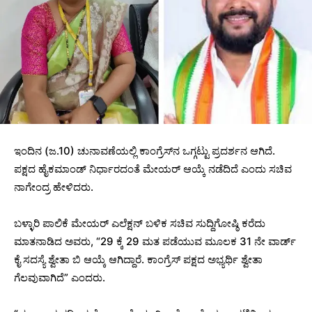
ಇಂದಿನ (ಜ.10) ಚುನಾವಣೆಯಲ್ಲಿ ಕಾಂಗ್ರೆಸ್‌ನ ಒಗ್ಗಟ್ಟು ಪ್ರದರ್ಶನ ಆಗಿದೆ.
ಪಕ್ಷದ ಹೈಕಮಾಂಡ್ ನಿರ್ಧಾರದಂತೆ ಮೇಯರ್ ಆಯ್ಕೆ ನಡೆದಿದೆ ಎಂದು ಸಚಿವ
ನಾಗೇಂದ್ರ ಹೇಳಿದರು.
ಬಳ್ಳಾರಿ ಪಾಲಿಕೆ ಮೇಯರ್ ಎಲೆಕ್ಷನ್ ಬಳಿಕ ಸಚಿವ ಸುದ್ದಿಗೋಷ್ಠಿ ಕರೆದು
ಮಾತನಾಡಿದ ಅವರು, “29 ಕ್ಕೆ 29 ಮತ ಪಡೆಯುವ ಮೂಲಕ 31 ನೇ ವಾರ್ಡ್‌
ಕೈ ಸದಸ್ಯೆ ಶ್ವೇತಾ ಬಿ ಆಯ್ಕೆ ಆಗಿದ್ದಾರೆ. ಕಾಂಗ್ರೆಸ್ ಪಕ್ಷದ ಅಭ್ಯರ್ಥಿ ಶ್ವೇತಾ
ಗೆಲವುವಾಗಿದೆ” ಎಂದರು.