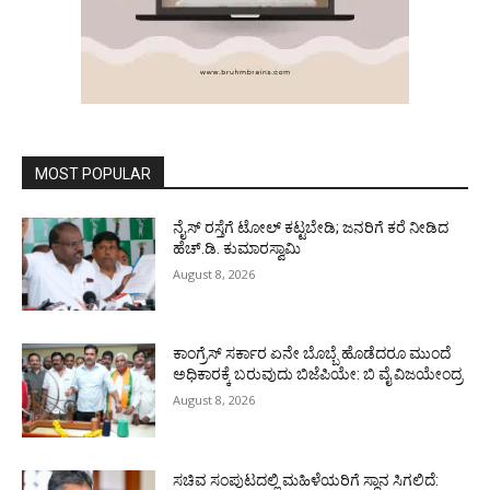
MOST POPULAR
ನೈಸ್ ರಸ್ತೆಗೆ ಟೋಲ್ ಕಟ್ಟಬೇಡಿ; ಜನರಿಗೆ ಕರೆ ನೀಡಿದ
ಹೆಚ್.ಡಿ. ಕುಮಾರಸ್ವಾಮಿ
August 8, 2026
ಕಾಂಗ್ರೆಸ್ ಸರ್ಕಾರ ಏನೇ ಬೊಬ್ಬೆ ಹೊಡೆದರೂ ಮುಂದೆ
ಅಧಿಕಾರಕ್ಕೆ ಬರುವುದು ಬಿಜೆಪಿಯೇ: ಬಿ ವೈ ವಿಜಯೇಂದ್ರ
August 8, 2026
ಸಚಿವ ಸಂಪುಟದಲ್ಲಿ ಮಹಿಳೆಯರಿಗೆ ಸ್ಥಾನ ಸಿಗಲಿದೆ: