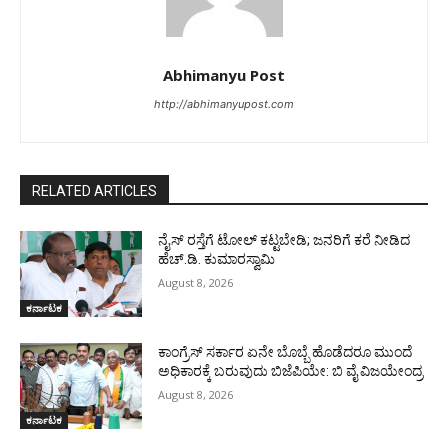
Abhimanyu Post
http://abhimanyupost.com
RELATED ARTICLES
ನೈಸ್ ರಸ್ತೆಗೆ ಟೋಲ್ ಕಟ್ಟಬೇಡಿ; ಜನರಿಗೆ ಕರೆ ನೀಡಿದ
ಹೆಚ್.ಡಿ. ಕುಮಾರಸ್ವಾಮಿ
August 8, 2026
ಕರ್ನಾಟಕ
ಕಾಂಗ್ರೆಸ್ ಸರ್ಕಾರ ಏನೇ ಬೊಬ್ಬೆ ಹೊಡೆದರೂ ಮುಂದೆ
ಅಧಿಕಾರಕ್ಕೆ ಬರುವುದು ಬಿಜೆಪಿಯೇ: ಬಿ ವೈ ವಿಜಯೇಂದ್ರ
August 8, 2026
ಕರ್ನಾಟಕ