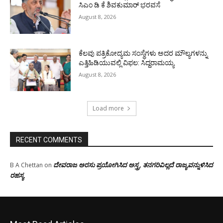
ಸಿಎಂ ಡಿ ಕೆ ಶಿವಕುಮಾರ್ ಭರವಸೆ
August 8, 2026
ಕೆಲವು ಪತ್ರಿಕೋದ್ಯಮ ಸಂಸ್ಥೆಗಳು ಅದರ ಮೌಲ್ಯಗಳನ್ನು
ಎತ್ತಿಹಿಡಿಯುವಲ್ಲಿ ವಿಫಲ: ಸಿದ್ದರಾಮಯ್ಯ
August 8, 2026
Load more
RECENT COMMENTS
ದೇವರಾಜ ಅರಸು ಪ್ರಯೋಗಿಸಿದ ಅಸ್ತ್ರ, ತನಗರಿವಿಲ್ಲದೆ ರಾಜ್ಯವನ್ನುಳಿಸಿದ
B A Chettan
on
ರಹಸ್ಯ