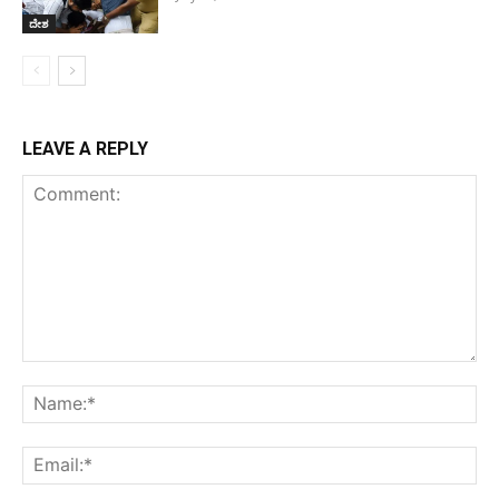
ದೇಶ
LEAVE A REPLY
Comment:
Na
Ema