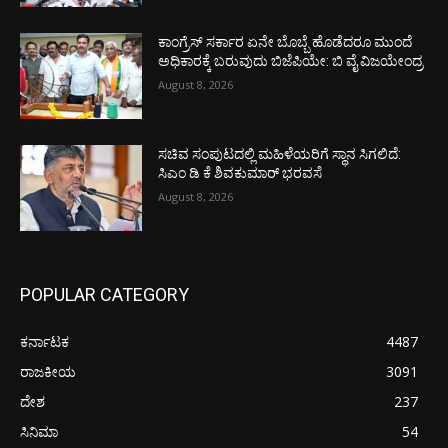
ಕಾಂಗ್ರೆಸ್ ಸರ್ಕಾರ ಏನೇ ಬೊಬ್ಬೆ ಹೊಡೆದರೂ ಮುಂದೆ
ಅಧಿಕಾರಕ್ಕೆ ಬರುವುದು ಬಿಜೆಪಿಯೇ: ಬಿ ವೈ ವಿಜಯೇಂದ್ರ
August 8, 2026
ಸಚಿವ ಸಂಪುಟದಲ್ಲಿ ಮಹಿಳೆಯರಿಗೆ ಸ್ಥಾನ ಸಿಗಲಿದೆ:
ಸಿಎಂ ಡಿ ಕೆ ಶಿವಕುಮಾರ್ ಭರವಸೆ
August 8, 2026
POPULAR CATEGORY
ಕರ್ನಾಟಕ
4487
ರಾಜಕೀಯ
3091
ದೇಶ
237
ಸಿನಿಮಾ
54