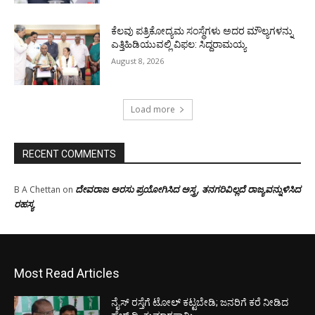
ಕೆಲವು ಪತ್ರಿಕೋದ್ಯಮ ಸಂಸ್ಥೆಗಳು ಅದರ ಮೌಲ್ಯಗಳನ್ನು
ಎತ್ತಿಹಿಡಿಯುವಲ್ಲಿ ವಿಫಲ: ಸಿದ್ದರಾಮಯ್ಯ
August 8, 2026
Load more
RECENT COMMENTS
ದೇವರಾಜ ಅರಸು ಪ್ರಯೋಗಿಸಿದ ಅಸ್ತ್ರ, ತನಗರಿವಿಲ್ಲದೆ ರಾಜ್ಯವನ್ನುಳಿಸಿದ
B A Chettan
on
ರಹಸ್ಯ
Most Read Articles
ನೈಸ್ ರಸ್ತೆಗೆ ಟೋಲ್ ಕಟ್ಟಬೇಡಿ; ಜನರಿಗೆ ಕರೆ ನೀಡಿದ