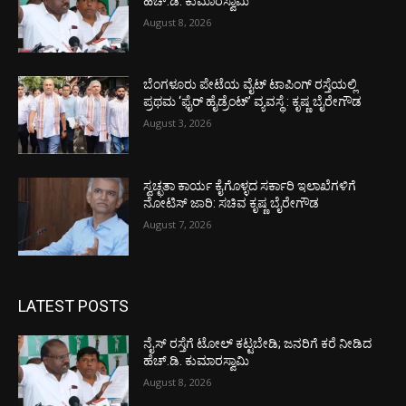
ಹೆಚ್.ಡಿ. ಕುಮಾರಸ್ವಾಮಿ
August 8, 2026
ಬೆಂಗಳೂರು ಪೇಟೆಯ ವೈಟ್ ಟಾಪಿಂಗ್ ರಸ್ತೆಯಲ್ಲಿ
ಪ್ರಥಮ ‘ಫೈರ್ ಹೈಡ್ರೆಂಟ್’ ವ್ಯವಸ್ಥೆ : ಕೃಷ್ಣ ಬೈರೇಗೌಡ
August 3, 2026
ಸ್ವಚ್ಛತಾ ಕಾರ್ಯ ಕೈಗೊಳ್ಳದ ಸರ್ಕಾರಿ ಇಲಾಖೆಗಳಿಗೆ
ನೋಟಿಸ್ ಜಾರಿ: ಸಚಿವ ಕೃಷ್ಣ ಬೈರೇಗೌಡ
August 7, 2026
LATEST POSTS
ನೈಸ್ ರಸ್ತೆಗೆ ಟೋಲ್ ಕಟ್ಟಬೇಡಿ; ಜನರಿಗೆ ಕರೆ ನೀಡಿದ
ಹೆಚ್.ಡಿ. ಕುಮಾರಸ್ವಾಮಿ
August 8, 2026