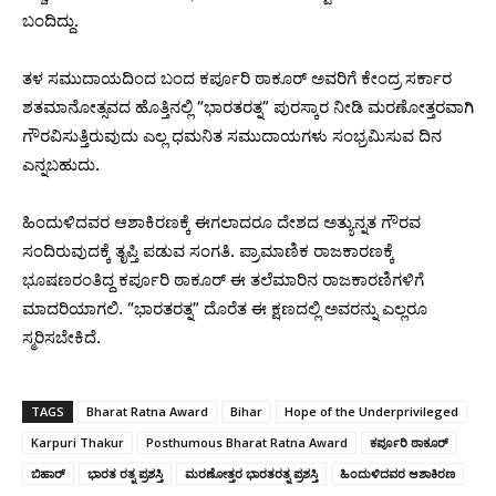
ಬಂದಿದ್ದು.
ತಳ ಸಮುದಾಯದಿಂದ ಬಂದ ಕರ್ಪೂರಿ ಠಾಕೂರ್ ಅವರಿಗೆ ಕೇಂದ್ರ ಸರ್ಕಾರ
ಶತಮಾನೋತ್ಸವದ ಹೊತ್ತಿನಲ್ಲಿ “ಭಾರತರತ್ನ” ಪುರಸ್ಕಾರ ನೀಡಿ ಮರಣೋತ್ತರವಾಗಿ
ಗೌರವಿಸುತ್ತಿರುವುದು ಎಲ್ಲ ಧಮನಿತ ಸಮುದಾಯಗಳು ಸಂಭ್ರಮಿಸುವ ದಿನ
ಎನ್ನಬಹುದು.
ಹಿಂದುಳಿದವರ ಆಶಾಕಿರಣಕ್ಕೆ ಈಗಲಾದರೂ ದೇಶದ ಅತ್ಯುನ್ನತ ಗೌರವ
ಸಂದಿರುವುದಕ್ಕೆ ತೃಪ್ತಿ ಪಡುವ ಸಂಗತಿ. ಪ್ರಾಮಾಣಿಕ ರಾಜಕಾರಣಕ್ಕೆ
ಭೂಷಣರಂತಿದ್ದ ಕರ್ಪೂರಿ ಠಾಕೂರ್ ಈ ತಲೆಮಾರಿನ ರಾಜಕಾರಣಿಗಳಿಗೆ
ಮಾದರಿಯಾಗಲಿ. “ಭಾರತರತ್ನ” ದೊರೆತ ಈ ಕ್ಷಣದಲ್ಲಿ ಅವರನ್ನು ಎಲ್ಲರೂ
ಸ್ಮರಿಸಬೇಕಿದೆ.
TAGS
Bharat Ratna Award
Bihar
Hope of the Underprivileged
Karpuri Thakur
Posthumous Bharat Ratna Award
ಕರ್ಪೂರಿ ಠಾಕೂರ್‌
ಬಿಹಾರ್‌
ಭಾರತ ರತ್ನ ಪ್ರಶಸ್ತಿ
ಮರಣೋತ್ತರ ಭಾರತರತ್ನ ಪ್ರಶಸ್ತಿ
ಹಿಂದುಳಿದವರ ಆಶಾಕಿರಣ