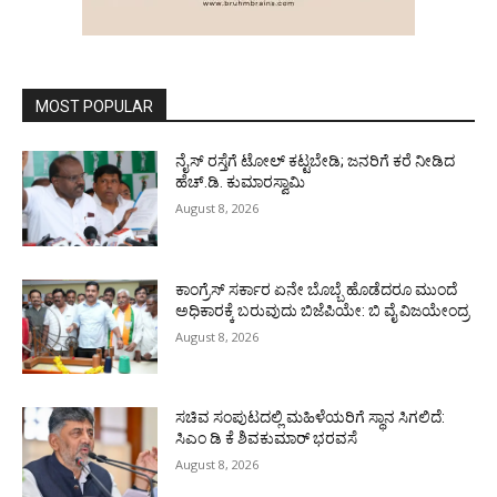
MOST POPULAR
ನೈಸ್ ರಸ್ತೆಗೆ ಟೋಲ್ ಕಟ್ಟಬೇಡಿ; ಜನರಿಗೆ ಕರೆ ನೀಡಿದ
ಹೆಚ್.ಡಿ. ಕುಮಾರಸ್ವಾಮಿ
August 8, 2026
ಕಾಂಗ್ರೆಸ್ ಸರ್ಕಾರ ಏನೇ ಬೊಬ್ಬೆ ಹೊಡೆದರೂ ಮುಂದೆ
ಅಧಿಕಾರಕ್ಕೆ ಬರುವುದು ಬಿಜೆಪಿಯೇ: ಬಿ ವೈ ವಿಜಯೇಂದ್ರ
August 8, 2026
ಸಚಿವ ಸಂಪುಟದಲ್ಲಿ ಮಹಿಳೆಯರಿಗೆ ಸ್ಥಾನ ಸಿಗಲಿದೆ:
ಸಿಎಂ ಡಿ ಕೆ ಶಿವಕುಮಾರ್ ಭರವಸೆ
August 8, 2026