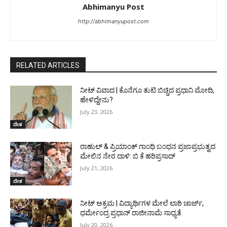
Abhimanyu Post
http://abhimanyupost.com
RELATED ARTICLES
ನೀಟ್‌ ವಿವಾದ | ಕೊನೆಗೂ ತುಟಿ ಬಿಚ್ಚಿದ ಪ್ರಧಾನಿ ಮೋದಿ,
ಹೇಳಿದ್ದೇನು?
July 23, 2026
ದೇಶ
ರಾಹುಲ್ & ಪ್ರಿಯಾಂಕ್ ಗಾಂಧಿ ಬಂಧನ ಪ್ರಜಾಪ್ರಭುತ್ವದ
ಮೇಲಿನ ನೇರ ದಾಳಿ: ಬಿ ಕೆ ಹರಿಪ್ರಸಾದ್
July 21, 2026
ದೇಶ
ನೀಟ್ ಅಕ್ರಮ | ವಿದ್ಯಾರ್ಥಿಗಳ ಮೇಲೆ ಲಾಠಿ ಚಾರ್ಜ್,
ಧರ್ಮೇಂದ್ರ ಪ್ರಧಾನ್ ರಾಜೀನಾಮೆ ಸಾಧ್ಯತೆ
July 20, 2026