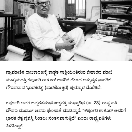
ಪ್ರಾಮಾಣಿಕ ರಾಜಕಾರಣಕ್ಕೆ ಶಾಶ್ವತ ಸಾಕ್ಷಿಯಂತಿರುವ ಬಿಹಾರದ ಮಾಜಿ
ಮುಖ್ಯಮಂತ್ರಿ ಕರ್ಪೂರಿ ಠಾಕೂರ್ ಅವರಿಗೆ ದೇಶದ ಅತ್ಯುನ್ನತ ನಾಗರಿಕ
ಗೌರವವಾದ ‘ಭಾರತರತ್ನ’ (ಮರಣೋತ್ತರ) ಪುರಸ್ಕಾರ ದೊರೆತಿದೆ.
ಕರ್ಪೂರಿ ಅವರ ಜನ್ಮಶತಮಾನೋತ್ಸವಕ್ಕೆ ಮುನ್ನಾದಿನ (ಜ. 23) ರಾಷ್ಟ್ರಪತಿ
ದೌಪದಿ ಮುರ್ಮು ಅವರು ಘೋಷಣೆ ಮಾಡಿದ್ದಾರೆ. “ಕರ್ಪೂರಿ ಠಾಕೂರ್ ಅವರಿಗೆ
ಭಾರತ ರತ್ನ ಪ್ರಶಸ್ತಿ ನೀಡಲು ಸಂತಸವಾಗುತ್ತಿದೆ” ಎಂದು ರಾಷ್ಟ್ರಪತಿಗಳು
ತಿಳಿಸಿದ್ದಾರೆ.