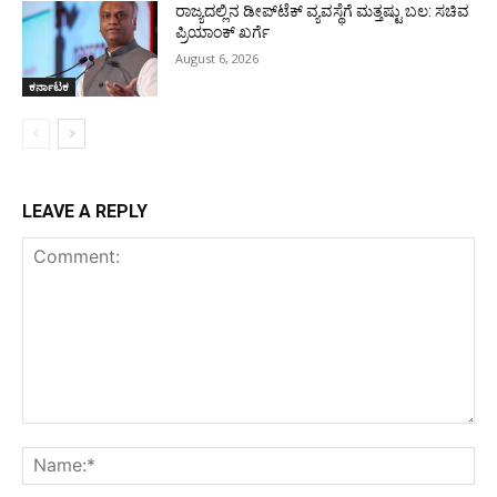
ರಾಜ್ಯದಲ್ಲಿನ ಡೀಪ್‌ಟೆಕ್‌ ವ್ಯವಸ್ಥೆಗೆ ಮತ್ತಷ್ಟು ಬಲ: ಸಚಿವ
ಪ್ರಿಯಾಂಕ್ ಖರ್ಗೆ
August 6, 2026
ಕರ್ನಾಟಕ
LEAVE A REPLY
Comment:
Na