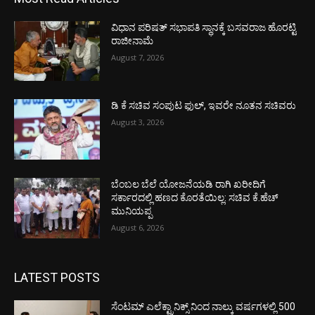
ವಿಧಾನ ಪರಿಷತ್ ಸಭಾಪತಿ ಸ್ಥಾನಕ್ಕೆ ಬಸವರಾಜ ಹೊರಟ್ಟಿ
ರಾಜೀನಾಮೆ
August 7, 2026
ಡಿ ಕೆ ಸಚಿವ ಸಂಪುಟ ಫುಲ್, ಇವರೇ ನೂತನ ಸಚಿವರು
August 3, 2026
ಬೆಂಬಲ ಬೆಲೆ ಯೋಜನೆಯಡಿ ರಾಗಿ ಖರೀದಿಗೆ
ಸರ್ಕಾರದಲ್ಲಿ ಹಣದ ಕೊರತೆಯಿಲ್ಲ: ಸಚಿವ ಕೆ.ಹೆಚ್
ಮುನಿಯಪ್ಪ
August 6, 2026
LATEST POSTS
ಸೆಂಟಮ್ ಎಲೆಕ್ಟ್ರಾನಿಕ್ಸ್ ನಿಂದ ನಾಲ್ಕು ವರ್ಷಗಳಲ್ಲಿ 500