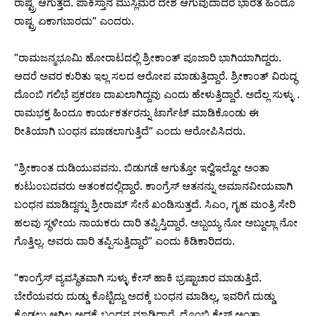
ರಾಷ್ಟ್ರ ಆಗುತ್ತದೆ. ಪಾಕಿಸ್ತಾನ ಮುಸ್ಲಿಮರ ದೇಶ ಆಗುವುದಾದರೆ ಭಾರತ ಹಿಂದೂ
ರಾಷ್ಟ್ರ ಏಕಾಗಬಾರದು” ಎಂದರು.
“ರಾಮಜನ್ಮಭೂಮಿ ಹೋರಾಟದಲ್ಲಿ ಶ್ರೀಕಾಂತ್ ಪೂಜಾರಿ ಭಾಗಿಯಾಗಿದ್ದರು.
ಆದರೆ ಅವರ ಕುರಿತು ಇಲ್ಲ ಸಲದ ಆರೋಪ ಮಾಡುತ್ತಿದ್ದಾರೆ. ಶ್ರೀಕಾಂತ್‌ ವಿರುದ್ಧ
ದೊಂಬಿ ಗಲಿಭೆ ಪ್ರಕರಣ ದಾಖಲಾಗಿದ್ದವು ಎಂದು ಹೇಳುತ್ತಿದ್ದಾರೆ. ಅದೆಲ್ಲ ಸುಳ್ಳು .
ರಾಮಭಕ್ತ ಹಿಂದೂ ಕಾರ್ಯಕರ್ತರನ್ನು ಟಾರ್ಗೆಟ್ ಮಾಡಿಕೊಂಡು ಈ
ರೀತಿಯಾಗಿ ಬಂಧನ ಮಾಡಲಾಗುತ್ತಿದೆ” ಎಂದು ಆರೋಪಿಸಿದರು.
“ಶ್ರೀಕಾಂತ ದುಡಿಯುವವನು. ಬಿಡುಗಡೆ ಆಗುತ್ತೋ ಇಲ್ವಿಇಲ್ವೋ ಅಂತಾ
ಕುಟುಂಬದವರು ಆತಂಕದಲ್ಲಿದ್ದಾರೆ. ಕಾಂಗ್ರೆಸ್ ಆತನನ್ನು ಅಮಾನವೀಯವಾಗಿ
ಬಂಧನ ಮಾಡಿದ್ದನ್ನು ಶ್ರೀರಾಮ್ ಸೇನೆ ಖಂಡಿಸುತ್ತದೆ. ಸಿಎಂ, ಗೃಹ ಮಂತ್ರಿ ಸೇರಿ
ಹಲವು ಸ್ಥಳೀಯ ನಾಯಕರು ದಾರಿ ತಪ್ಪಿಸ್ತಿದ್ದಾರೆ. ಅಬ್ಬಯ್ಯ ನೋ ಅಬ್ದುಲ್ಲಾ ನೋ
ಗೊತ್ತಿಲ್ಲ. ಅವರು ದಾರಿ ತಪ್ಪಿಸುತ್ತಿದ್ದಾರೆ” ಎಂದು ಕಿಡಿಕಾರಿದರು.
“ಕಾಂಗ್ರೆಸ್ ವ್ಯವಸ್ಥಿತವಾಗಿ ಸುಳ್ಳು ಕೇಸ್ ಹಾಕಿ ಭ್ರಷ್ಟಾಚಾರ ಮಾಡುತ್ತಿದೆ.
ಬೇರೆಯವರು ದುಡ್ಡು ಕೊಟ್ಟಿದ್ದು ಅದಕ್ಕೆ ಬಂಧನ ಮಾಡಿಲ್ಲ, ಇವರಿಗೆ ದುಡ್ಡು
ಕೊಡಲು ಆಗಿಲ್ಲ ಅದಕ್ಕೆ ಬಂಧನ ಮಾಡಿದ್ದಾರೆ. ದೊಂಬಿ ಕೇಸ್ ಅಂತಾ