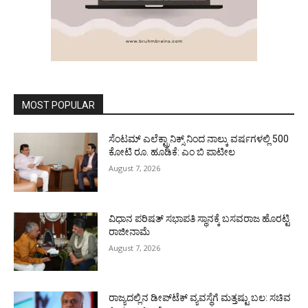
MOST POPULAR
ಸೆಂಟಮ್ ಎಲೆಕ್ಟ್ರಾನಿಕ್ಸ್ ನಿಂದ ನಾಲ್ಕು ವರ್ಷಗಳಲ್ಲಿ 500
ಕೋಟಿ ರೂ. ಹೂಡಿಕೆ: ಎಂ ಬಿ ಪಾಟೀಲ
August 7, 2026
ವಿಧಾನ ಪರಿಷತ್ ಸಭಾಪತಿ ಸ್ಥಾನಕ್ಕೆ ಬಸವರಾಜ ಹೊರಟ್ಟಿ
ರಾಜೀನಾಮೆ
August 7, 2026
ರಾಜ್ಯದಲ್ಲಿನ ಡೀಪ್‌ಟೆಕ್‌ ವ್ಯವಸ್ಥೆಗೆ ಮತ್ತಷ್ಟು ಬಲ: ಸಚಿವ