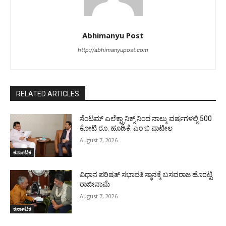
Abhimanyu Post
http://abhimanyupost.com
RELATED ARTICLES
ಸೆಂಟಮ್ ಎಲೆಕ್ಟ್ರಾನಿಕ್ಸ್ ನಿಂದ ನಾಲ್ಕು ವರ್ಷಗಳಲ್ಲಿ 500
ಕೋಟಿ ರೂ. ಹೂಡಿಕೆ: ಎಂ ಬಿ ಪಾಟೀಲ
August 7, 2026
ಕರ್ನಾಟಕ
ವಿಧಾನ ಪರಿಷತ್ ಸಭಾಪತಿ ಸ್ಥಾನಕ್ಕೆ ಬಸವರಾಜ ಹೊರಟ್ಟಿ
ರಾಜೀನಾಮೆ
August 7, 2026
ಕರ್ನಾಟಕ