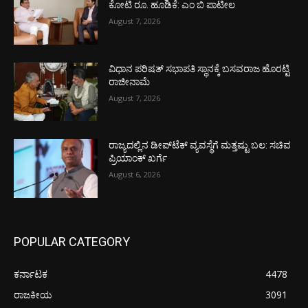
ಕೋಟಿ ರೂ. ಹೂಡಿಕೆ: ಎಂ ಬಿ ಪಾಟೀಲ
August 7, 2026
ವಿಧಾನ ಪರಿಷತ್ ಸಭಾಪತಿ ಸ್ಥಾನಕ್ಕೆ ಬಸವರಾಜ ಹೊರಟ್ಟಿ
ರಾಜೀನಾಮೆ
August 7, 2026
ರಾಜ್ಯದಲ್ಲಿನ ಡೀಪ್‌ಟೆಕ್‌ ವ್ಯವಸ್ಥೆಗೆ ಮತ್ತಷ್ಟು ಬಲ: ಸಚಿವ
ಪ್ರಿಯಾಂಕ್ ಖರ್ಗೆ
August 6, 2026
POPULAR CATEGORY
ಕರ್ನಾಟಕ
4478
ರಾಜಕೀಯ
3091