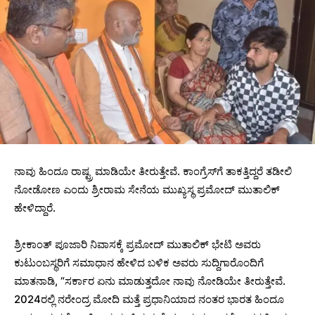
ನಾವು ಹಿಂದೂ ರಾಷ್ಟ್ರ ಮಾಡಿಯೇ ತೀರುತ್ತೇವೆ. ಕಾಂಗ್ರೆಸ್‌ಗೆ ತಾಕತ್ತಿದ್ದರೆ ತಡೀಲಿ
ನೋಡೋಣ ಎಂದು ಶ್ರೀರಾಮ ಸೇನೆಯ ಮುಖ್ಯಸ್ಥ ಪ್ರಮೋದ್ ಮುತಾಲಿಕ್
ಹೇಳಿದ್ದಾರೆ.
ಶ್ರೀಕಾಂತ್ ಪೂಜಾರಿ ನಿವಾಸಕ್ಕೆ ಪ್ರಮೋದ್ ಮುತಾಲಿಕ್ ಭೇಟಿ ಅವರು
ಕುಟುಂಬಸ್ಥರಿಗೆ ಸಮಾಧಾನ ಹೇಳಿದ ಬಳಿಕ ಅವರು ಸುದ್ದಿಗಾರೊಂದಿಗೆ
ಮಾತನಾಡಿ, “ಸರ್ಕಾರ ಏನು ಮಾಡುತ್ತದೋ ನಾವು ನೋಡಿಯೇ ತೀರುತ್ತೇವೆ.
2024ರಲ್ಲಿ ನರೇಂದ್ರ ಮೋದಿ ಮತ್ತೆ ಪ್ರಧಾನಿಯಾದ ನಂತರ ಭಾರತ ಹಿಂದೂ