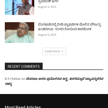
ಪ್ರಿಯಾಂಕ್ ಖರ್ಗೆ
August 6, 2026
ಬೆಂಗಳೂರಿನಲ್ಲಿ ಬೀದಿ ವ್ಯಾಪಾರಿಗಳ ಮೇಲಿನ ದೌರ್ಜನ್ಯ
ಖಂಡನೀಯ: ಸಂಸದ ಗೋವಿಂದ ಕಾರಜೋಳ
August 6, 2026
Load more
RECENT COMMENTS
ದೇವರಾಜ ಅರಸು ಪ್ರಯೋಗಿಸಿದ ಅಸ್ತ್ರ, ತನಗರಿವಿಲ್ಲದೆ ರಾಜ್ಯವನ್ನುಳಿಸಿದ
B A Chettan
on
ರಹಸ್ಯ
Most Read Articles