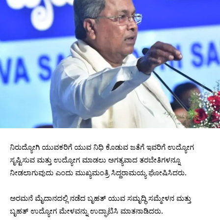
ನಿರುದ್ಯೋಗಿ ಯುವಕರಿಗೆ ಯುವ ನಿಧಿ ಕೊಡುವ ಜತೆಗೆ ಇವರಿಗೆ ಉದ್ಯೋಗ
ಸೃಷ್ಟಿಸುವ ಮತ್ತು ಉದ್ಯೋಗ ಮಾಡಲು ಅಗತ್ಯವಾದ ತರಬೇತಿಗಳನ್ನೂ
ನೀಡಲಾಗುವುದು ಎಂದು ಮುಖ್ಯಮಂತ್ರಿ ಸಿದ್ದರಾಮಯ್ಯ ಘೋಷಿಸಿದರು.
ಅರಮನೆ ಮೈದಾನದಲ್ಲಿ ನಡೆದ ಬೃಹತ್ ಯುವ ಸಮೃದ್ಧಿ ಸಮ್ಮೇಳನ ಮತ್ತು
ಬೃಹತ್ ಉದ್ಯೋಗ ಮೇಳವನ್ನು ಉದ್ಘಾಟಿಸಿ ಮಾತನಾಡಿದರು.