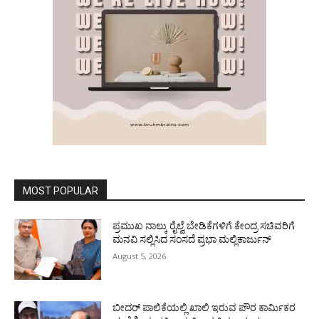
MOST POPULAR
ಪ್ರಮುಖ ನಾಲ್ಕು ರೈಲ್ವೆ ಬೇಡಿಕೆಗಳಿಗೆ ಕೇಂದ್ರ ಸಚಿವರಿಗೆ
ಮನವಿ ಸಲ್ಲಿಸಿದ ಸಂಸದೆ ಪ್ರಭಾ ಮಲ್ಲಿಕಾರ್ಜುನ್
August 5, 2026
ಬೀದರ್ ಪಾಲಿಕೆಯಲ್ಲಿ ಖಾಲಿ ಇರುವ ಪೌರ ಕಾರ್ಮಿಕರ