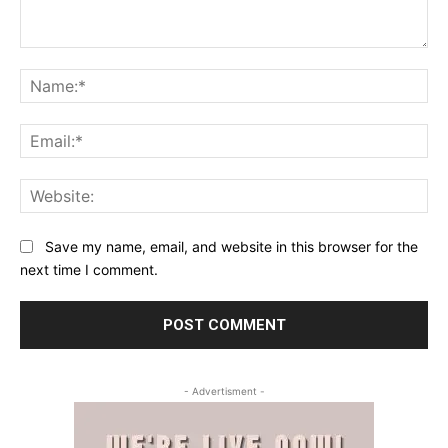
Comment:
Na
Ema
Web
Save my name, email, and website in this browser for the
next time I comment.
- Advertisment -