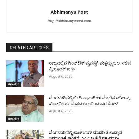
Abhimanyu Post
http://abhimanyupost.com
RELATED ARTICLES
ರಾಜ್ಯದಲ್ಲಿನ ಡೀಪ್‌ಟೆಕ್‌ ವ್ಯವಸ್ಥೆಗೆ ಮತ್ತಷ್ಟು ಬಲ: ಸಚಿವ
ಪ್ರಿಯಾಂಕ್ ಖರ್ಗೆ
August 6, 2026
ಕರ್ನಾಟಕ
ಬೆಂಗಳೂರಿನಲ್ಲಿ ಬೀದಿ ವ್ಯಾಪಾರಿಗಳ ಮೇಲಿನ ದೌರ್ಜನ್ಯ
ಖಂಡನೀಯ: ಸಂಸದ ಗೋವಿಂದ ಕಾರಜೋಳ
August 6, 2026
ಕರ್ನಾಟಕ
ಬೆಂಗಳೂರಿನಲ್ಲಿ ಲಾಲ್ ಬಾಗ್ ಮಾದರಿ 3 ಉದ್ಯಾನ
ನಿರ್ಮಾಣಕ್ಕೆ ಚಿಂತನೆ: ಸಿಎಂ ಡಿ ಕೆ ಶಿವಕುಮಾರ್