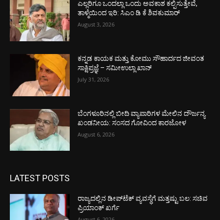
ಎಲ್ಲರಿಗೂ ಒಂದಲ್ಲಾ ಒಂದು ಅವಕಾಶ ಕಲ್ಪಿಸುತ್ತೇವೆ,
ತಾಳ್ಮೆಯಿಂದ ಇರಿ: ಸಿಎಂ ಡಿ ಕೆ ಶಿವಕುಮಾರ್
August 3, 2026
ಕನ್ನಡ ಕಾಯಕ ಮತ್ತು ಕೋಮು ಸೌಹಾರ್ದದ ಜೀವಂತ
ಸಾಕ್ಷಿಪ್ರಜ್ಞೆ – ಸಮೀಉಲ್ಲಾ ಖಾನ್
July 31, 2026
ಬೆಂಗಳೂರಿನಲ್ಲಿ ಬೀದಿ ವ್ಯಾಪಾರಿಗಳ ಮೇಲಿನ ದೌರ್ಜನ್ಯ
ಖಂಡನೀಯ: ಸಂಸದ ಗೋವಿಂದ ಕಾರಜೋಳ
August 6, 2026
LATEST POSTS
ರಾಜ್ಯದಲ್ಲಿನ ಡೀಪ್‌ಟೆಕ್‌ ವ್ಯವಸ್ಥೆಗೆ ಮತ್ತಷ್ಟು ಬಲ: ಸಚಿವ
ಪ್ರಿಯಾಂಕ್ ಖರ್ಗೆ
August 6, 2026