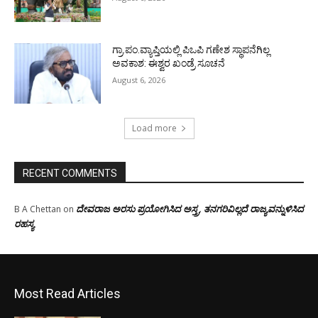
ಗ್ರಾ.ಪಂ.ವ್ಯಾಪ್ತಿಯಲ್ಲಿ ಪಿಒಪಿ ಗಣೇಶ ಸ್ಥಾಪನೆಗಿಲ್ಲ
ಅವಕಾಶ: ಈಶ್ವರ ಖಂಡ್ರೆ ಸೂಚನೆ
August 6, 2026
Load more
RECENT COMMENTS
ದೇವರಾಜ ಅರಸು ಪ್ರಯೋಗಿಸಿದ ಅಸ್ತ್ರ, ತನಗರಿವಿಲ್ಲದೆ ರಾಜ್ಯವನ್ನುಳಿಸಿದ
B A Chettan
on
ರಹಸ್ಯ
Most Read Articles