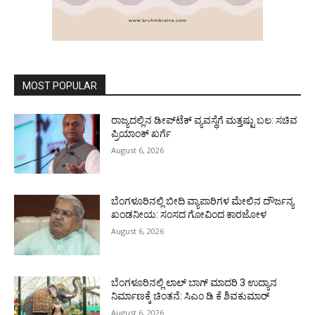
MOST POPULAR
ರಾಜ್ಯದಲ್ಲಿನ ಡೀಪ್‌ಟೆಕ್‌ ವ್ಯವಸ್ಥೆಗೆ ಮತ್ತಷ್ಟು ಬಲ: ಸಚಿವ
ಪ್ರಿಯಾಂಕ್ ಖರ್ಗೆ
August 6, 2026
ಬೆಂಗಳೂರಿನಲ್ಲಿ ಬೀದಿ ವ್ಯಾಪಾರಿಗಳ ಮೇಲಿನ ದೌರ್ಜನ್ಯ
ಖಂಡನೀಯ: ಸಂಸದ ಗೋವಿಂದ ಕಾರಜೋಳ
August 6, 2026
ಬೆಂಗಳೂರಿನಲ್ಲಿ ಲಾಲ್ ಬಾಗ್ ಮಾದರಿ 3 ಉದ್ಯಾನ
ನಿರ್ಮಾಣಕ್ಕೆ ಚಿಂತನೆ: ಸಿಎಂ ಡಿ ಕೆ ಶಿವಕುಮಾರ್
August 6, 2026