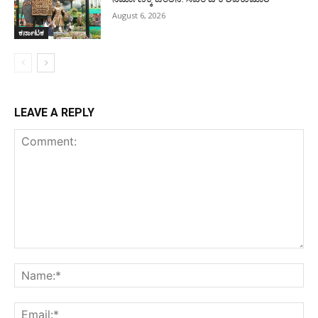
August 6, 2026
ಕರ್ನಾಟಕ
LEAVE A REPLY
Comment:
Na
Ema