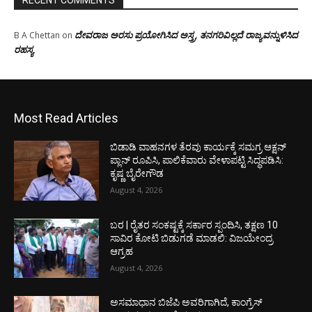
ದೇವರಾಜ ಅರಸು ಪ್ರಯೋಗಿಸಿದ ಅಸ್ತ್ರ, ತನಗರಿವಿಲ್ಲದೆ ರಾಜ್ಯವನ್ನುಳಿಸಿದ
B A Chettan
on
ರಹಸ್ಯ
Most Read Articles
ಬಿಡಾಡಿ ವಾಹನಗಳ ತೆರವು ಕಾರ್ಯಕ್ಕೆ ಸಮಗ್ರ ಆಕ್ಷನ್
ಪ್ಲಾನ್ ರೂಪಿಸಿ, ಪಾಲಿಕೆವಾರು ವೇಳಾಪಟ್ಟಿ ಸಿದ್ಧಪಡಿಸಿ:
ಕೃಷ್ಣ ಬೈರೇಗೌಡ
August 4, 2026
ಬರ | ರೈತರ ಸಂಕಷ್ಟಕ್ಕೆ ಸರ್ಕಾರ ಸ್ಪಂದಿಸಿ, ತಕ್ಷಣ 10
ಸಾವಿರ ಕೋಟಿ ಬಿಡುಗಡೆ ಮಾಡಲಿ: ವಿಜಯೇಂದ್ರ
ಆಗ್ರಹ
August 4, 2026
ಅಸಮಾಧಾನ ಬಿಜೆಪಿ ಅವರಿಗಾಗಿದೆ, ಕಾಂಗ್ರೆಸ್