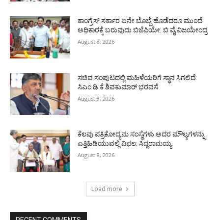
ಕಾಂಗ್ರೆಸ್ ಸರ್ಕಾರ ಏನೇ ಬೊಬ್ಬೆ ಹೊಡೆದರೂ ಮುಂದೆ
ಅಧಿಕಾರಕ್ಕೆ ಬರುವುದು ಬಿಜೆಪಿಯೇ: ಬಿ ವೈ ವಿಜಯೇಂದ್ರ
August 8, 2026
ಸಚಿವ ಸಂಪುಟದಲ್ಲಿ ಮಹಿಳೆಯರಿಗೆ ಸ್ಥಾನ ಸಿಗಲಿದೆ:
ಸಿಎಂ ಡಿ ಕೆ ಶಿವಕುಮಾರ್ ಭರವಸೆ
August 8, 2026
ಕೆಲವು ಪತ್ರಿಕೋದ್ಯಮ ಸಂಸ್ಥೆಗಳು ಅದರ ಮೌಲ್ಯಗಳನ್ನು
ಎತ್ತಿಹಿಡಿಯುವಲ್ಲಿ ವಿಫಲ: ಸಿದ್ದರಾಮಯ್ಯ
August 8, 2026
Load more
RECENT COMMENTS