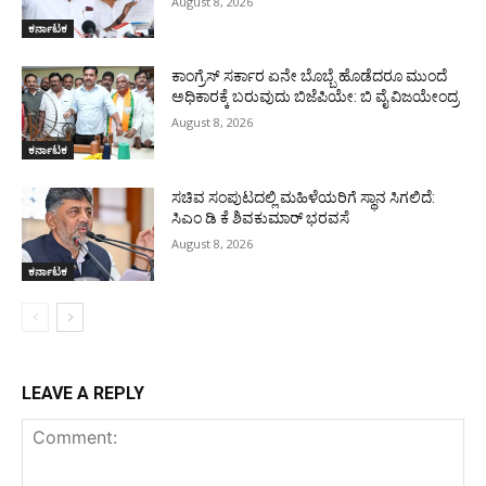
August 8, 2026
ಕರ್ನಾಟಕ
ಕಾಂಗ್ರೆಸ್ ಸರ್ಕಾರ ಏನೇ ಬೊಬ್ಬೆ ಹೊಡೆದರೂ ಮುಂದೆ
ಅಧಿಕಾರಕ್ಕೆ ಬರುವುದು ಬಿಜೆಪಿಯೇ: ಬಿ ವೈ ವಿಜಯೇಂದ್ರ
August 8, 2026
ಕರ್ನಾಟಕ
ಸಚಿವ ಸಂಪುಟದಲ್ಲಿ ಮಹಿಳೆಯರಿಗೆ ಸ್ಥಾನ ಸಿಗಲಿದೆ:
ಸಿಎಂ ಡಿ ಕೆ ಶಿವಕುಮಾರ್ ಭರವಸೆ
August 8, 2026
ಕರ್ನಾಟಕ
LEAVE A REPLY