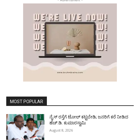
- Advertisment -
MOST POPULAR
ನೈಸ್ ರಸ್ತೆಗೆ ಟೋಲ್ ಕಟ್ಟಬೇಡಿ; ಜನರಿಗೆ ಕರೆ ನೀಡಿದ
ಹೆಚ್.ಡಿ. ಕುಮಾರಸ್ವಾಮಿ
August 8, 2026