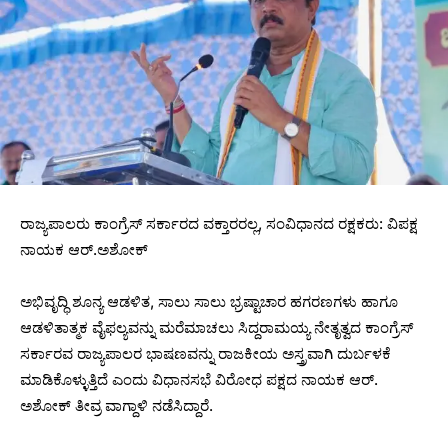
ರಾಜ್ಯಪಾಲರು ಕಾಂಗ್ರೆಸ್ ಸರ್ಕಾರದ ವಕ್ತಾರರಲ್ಲ, ಸಂವಿಧಾನದ ರಕ್ಷಕರು: ವಿಪಕ್ಷ
ನಾಯಕ ಆರ್.ಅಶೋಕ್
ಅಭಿವೃದ್ಧಿ ಶೂನ್ಯ ಆಡಳಿತ, ಸಾಲು ಸಾಲು ಭ್ರಷ್ಟಾಚಾರ ಹಗರಣಗಳು ಹಾಗೂ
ಆಡಳಿತಾತ್ಮಕ ವೈಫಲ್ಯವನ್ನು ಮರೆಮಾಚಲು ಸಿದ್ದರಾಮಯ್ಯ ನೇತೃತ್ವದ ಕಾಂಗ್ರೆಸ್
ಸರ್ಕಾರವ ರಾಜ್ಯಪಾಲರ ಭಾಷಣವನ್ನು ರಾಜಕೀಯ ಅಸ್ತ್ರವಾಗಿ ದುರ್ಬಳಕೆ
ಮಾಡಿಕೊಳ್ಳುತ್ತಿದೆ ಎಂದು ವಿಧಾನಸಭೆ ವಿರೋಧ ಪಕ್ಷದ ನಾಯಕ ಆರ್.
ಅಶೋಕ್ ತೀವ್ರ ವಾಗ್ದಾಳಿ ನಡೆಸಿದ್ದಾರೆ.