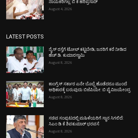
ನಾಯಕರಿಗಲ್ಲ: ಬಿ ಕೆ ಹರಿಪ್ರಸಾದ್
August 4, 2026
LATEST POSTS
ನೈಸ್ ರಸ್ತೆಗೆ ಟೋಲ್ ಕಟ್ಟಬೇಡಿ; ಜನರಿಗೆ ಕರೆ ನೀಡಿದ
ಹೆಚ್.ಡಿ. ಕುಮಾರಸ್ವಾಮಿ
August 8, 2026
ಕಾಂಗ್ರೆಸ್ ಸರ್ಕಾರ ಏನೇ ಬೊಬ್ಬೆ ಹೊಡೆದರೂ ಮುಂದೆ
ಅಧಿಕಾರಕ್ಕೆ ಬರುವುದು ಬಿಜೆಪಿಯೇ: ಬಿ ವೈ ವಿಜಯೇಂದ್ರ
August 8, 2026
ಸಚಿವ ಸಂಪುಟದಲ್ಲಿ ಮಹಿಳೆಯರಿಗೆ ಸ್ಥಾನ ಸಿಗಲಿದೆ:
ಸಿಎಂ ಡಿ ಕೆ ಶಿವಕುಮಾರ್ ಭರವಸೆ
August 8, 2026