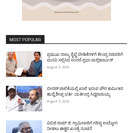
MOST POPULAR
ಪ್ರಮುಖ ನಾಲ್ಕು ರೈಲ್ವೆ ಬೇಡಿಕೆಗಳಿಗೆ ಕೇಂದ್ರ ಸಚಿವರಿಗೆ
ಮನವಿ ಸಲ್ಲಿಸಿದ ಸಂಸದೆ ಪ್ರಭಾ ಮಲ್ಲಿಕಾರ್ಜುನ್
August 5, 2026
ಬೀದರ್ ಪಾಲಿಕೆಯಲ್ಲಿ ಖಾಲಿ ಇರುವ ಪೌರ ಕಾರ್ಮಿಕರ
ಹುದ್ದೆ ಶೀಘ್ರ ಭರ್ತಿ: ಯತೀಂದ್ರ ಸಿದ್ದರಾಮಯ್ಯ
August 5, 2026
ವಿಬಿಜಿ ರಾಮ್ ಜಿ: ಗ್ರಾಮೀಣರಿಗೆ ಗರಿಷ್ಠ ಉದ್ಯೋಗ
ನೀಡಲು ಈಶ್ವರ ಖಂಡ್ರೆ ಸೂಚನೆ