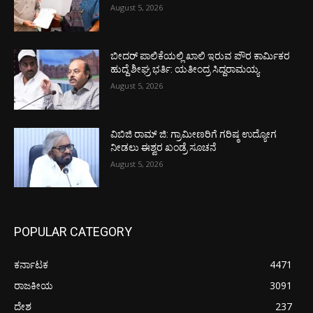
August 5, 2026
ಬೀದರ್ ಪಾಲಿಕೆಯಲ್ಲಿ ಖಾಲಿ ಇರುವ ಪೌರ ಕಾರ್ಮಿಕರ
ಹುದ್ದೆ ಶೀಘ್ರ ಭರ್ತಿ: ಯತೀಂದ್ರ ಸಿದ್ದರಾಮಯ್ಯ
August 5, 2026
ವಿಬಿಜಿ ರಾಮ್ ಜಿ: ಗ್ರಾಮೀಣರಿಗೆ ಗರಿಷ್ಠ ಉದ್ಯೋಗ
ನೀಡಲು ಈಶ್ವರ ಖಂಡ್ರೆ ಸೂಚನೆ
August 5, 2026
POPULAR CATEGORY
ಕರ್ನಾಟಕ
4471
ರಾಜಕೀಯ
3091
ದೇಶ
237