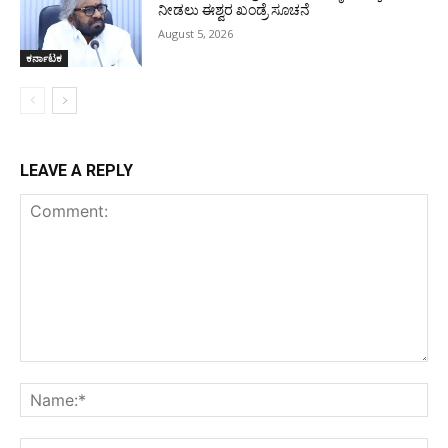
ನೀಡಲು ಈಶ್ವರ ಖಂಡ್ರೆ ಸೂಚನೆ
August 5, 2026
ಕರ್ನಾಟಕ
LEAVE A REPLY
Comment:
Na
Ema