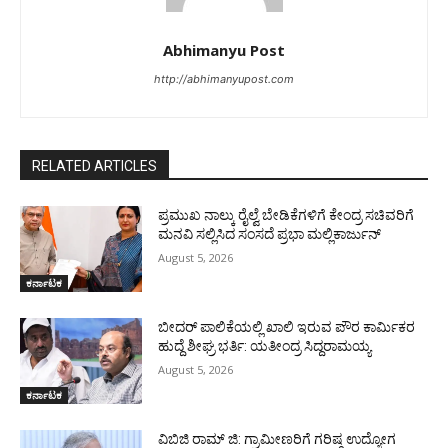
Abhimanyu Post
http://abhimanyupost.com
RELATED ARTICLES
ಪ್ರಮುಖ ನಾಲ್ಕು ರೈಲ್ವೆ ಬೇಡಿಕೆಗಳಿಗೆ ಕೇಂದ್ರ ಸಚಿವರಿಗೆ
ಮನವಿ ಸಲ್ಲಿಸಿದ ಸಂಸದೆ ಪ್ರಭಾ ಮಲ್ಲಿಕಾರ್ಜುನ್
August 5, 2026
ಕರ್ನಾಟಕ
ಬೀದರ್ ಪಾಲಿಕೆಯಲ್ಲಿ ಖಾಲಿ ಇರುವ ಪೌರ ಕಾರ್ಮಿಕರ
ಹುದ್ದೆ ಶೀಘ್ರ ಭರ್ತಿ: ಯತೀಂದ್ರ ಸಿದ್ದರಾಮಯ್ಯ
August 5, 2026
ಕರ್ನಾಟಕ
ವಿಬಿಜಿ ರಾಮ್ ಜಿ: ಗ್ರಾಮೀಣರಿಗೆ ಗರಿಷ್ಠ ಉದ್ಯೋಗ