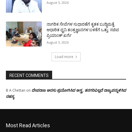
August 5, 2026
ನಾಗರಿಕ ಸೇವೆಗಳ ಸುಧಾರಣೆಗೆ ಕೃತಕ ಬುದ್ಧಿಮತ್ತೆ
ಆಧಾರಿತ ಧ್ವನಿ ತಂತ್ರಜ್ಞಾನಗಳ ಬಳಕೆಗೆ ಒತ್ತು: ಸಚಿವ
ಪ್ರಿಯಾಂಕ್ ಖರ್ಗೆ
August 5, 2026
Load more
RECENT COMMENTS
ದೇವರಾಜ ಅರಸು ಪ್ರಯೋಗಿಸಿದ ಅಸ್ತ್ರ, ತನಗರಿವಿಲ್ಲದೆ ರಾಜ್ಯವನ್ನುಳಿಸಿದ
B A Chettan
on
ರಹಸ್ಯ
Most Read Articles