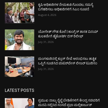
ಕೃಷಿ ಅಧಿಕಾರಿಗಳ ನೇಮಕಾತಿ ಗೊಂದಲ; ಸಮಸ್ಯೆ
ಬಗೆಹರಿಸಲು ಅಧಿಕಾರಿಗಳಿಗೆ ಸಿಎಂ ಸೂಚನೆ
August 4, 2026
ಯೋಗೇಶ್ ಗೌಡ ಕೊಲೆ | ಕಾಂಗ್ರೆಸ್ ಶಾಸಕ ವಿನಯ್
ಕುಲಕರ್ಣಿಗೆ ಹೈಕೋರ್ಟ್ ಬಿಗ್ ರಿಲೀಫ್
July 31, 2026
ಮಂಗಳೂರಿನಲ್ಲಿ ಕ್ರೂಸ್ ಸೇವೆ ಆರಂಭಿಸಲು ತಾತ್ವಿಕ
ಒಪ್ಪಿಗೆ ಸೂಚಿಸಿದ ವಾಟರ್‌ವೇಸ್ ಲೀಜರ್ ಟೂರಿಸಂ
July 31, 2026
LATEST POSTS
ಪ್ರಮುಖ ನಾಲ್ಕು ರೈಲ್ವೆ ಬೇಡಿಕೆಗಳಿಗೆ ಕೇಂದ್ರ ಸಚಿವರಿಗೆ
ಮನವಿ ಸಲ್ಲಿಸಿದ ಸಂಸದೆ ಪ್ರಭಾ ಮಲ್ಲಿಕಾರ್ಜುನ್