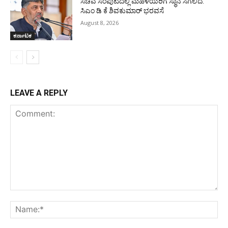
ಸಚಿವ ಸಂಪುಟದಲ್ಲಿ ಮಹಿಳೆಯರಿಗೆ ಸ್ಥಾನ ಸಿಗಲಿದೆ:
ಸಿಎಂ ಡಿ ಕೆ ಶಿವಕುಮಾರ್ ಭರವಸೆ
August 8, 2026
ಕರ್ನಾಟಕ
LEAVE A REPLY
Comment:
Na