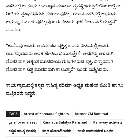
ನಾಡಿನಲ್ಲಿ ಕಾನೂನು ಅನುಷ್ಠಾನ ಮಾಡುವ ವ್ಯವಸ್ಥೆ ಇರುತ್ತದೆಯೋ ಅಲ್ಲಿ ಈ
ರೀತಿಯ ಪ್ರತಿಭಟನೆಗಳು ನಡೆಯುವುದಿಲ್ಲ. ಯಾವ ನಾಡಿನಲ್ಲಿ ಕಾನೂನು
ಅನುಷ್ಠಾನ ಮಾಡುವುದಿಲ್ಲವೋ ಈ ರೀತಿಯ ಘಟನೆಗಳು ನಡೆಯುತ್ತವೆ”
ಎಂದರು.
“ಕುವೆಂಪು ಅವರು ಅಪರೂಪದ ವ್ಯಕ್ತಿತ್ವ ಒಂದು ರೀತಿಯಲ್ಲಿ ಅವರು
ಯುಗಪುರುಷರು ಅಂತ ಹೇಳಲು ಬಯಸುತ್ತೇನೆ. ಅವರನ್ನು ಆಳವಾಗಿ
ನೋಡಿದಾಗ ಅತ್ಯಂತ ಮಾನವೀಯ ಗುಣಗಳಿರುವ ವ್ಯಕ್ತಿ. ವಿಸ್ತಾರವಾಗಿ
ನೋಡಿದಾಗ ವಿಶ್ವ ಮಾನವರಾಗಿ ಕಾಣುತ್ತಾರೆ” ಎಂದು ಬಣ್ಣಿಸಿದರು.
ಕಾರ್ಯಕ್ರಮದಲ್ಲಿ ಕನ್ನಡ ಸಾಹಿತ್ಯ ಪರಿಷತ್ ಅಧ್ಯಕ್ಷ ಮಹೇಶ ಜೋಶಿ ಹಾಗೂ
ಮತ್ತಿತರರು ಇದ್ದರು.
TAGS
Arrest of Kannada fighters
former CM Bommai
grief over arrest
Kannada Sahitya Parishad
Karaway activists
ಕನ್ನಡ ಸಾಹಿತ್ಯ ಪರಿಷತ್ತು
ಕನ್ನಡ ಹೋರಾಟಗಾರರು
ಕರವೇ ಕಾರ್ಯಕರ್ತರ ಬಂಧನ