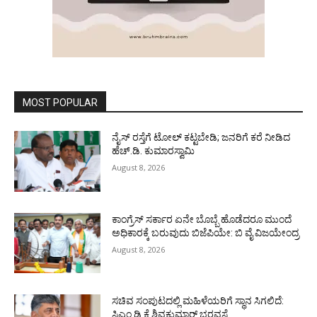
MOST POPULAR
ನೈಸ್ ರಸ್ತೆಗೆ ಟೋಲ್ ಕಟ್ಟಬೇಡಿ; ಜನರಿಗೆ ಕರೆ ನೀಡಿದ
ಹೆಚ್.ಡಿ. ಕುಮಾರಸ್ವಾಮಿ
August 8, 2026
ಕಾಂಗ್ರೆಸ್ ಸರ್ಕಾರ ಏನೇ ಬೊಬ್ಬೆ ಹೊಡೆದರೂ ಮುಂದೆ
ಅಧಿಕಾರಕ್ಕೆ ಬರುವುದು ಬಿಜೆಪಿಯೇ: ಬಿ ವೈ ವಿಜಯೇಂದ್ರ
August 8, 2026
ಸಚಿವ ಸಂಪುಟದಲ್ಲಿ ಮಹಿಳೆಯರಿಗೆ ಸ್ಥಾನ ಸಿಗಲಿದೆ:
ಸಿಎಂ ಡಿ ಕೆ ಶಿವಕುಮಾರ್ ಭರವಸೆ