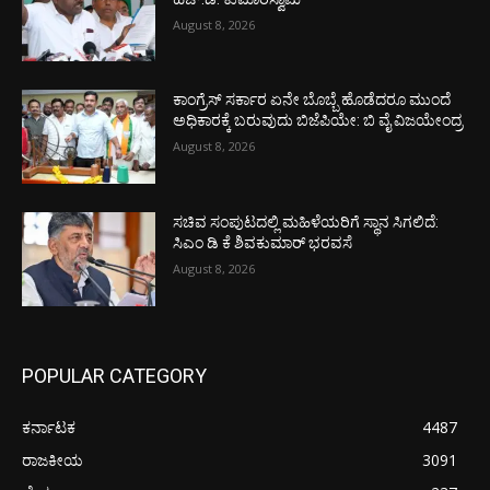
August 8, 2026
ಕಾಂಗ್ರೆಸ್ ಸರ್ಕಾರ ಏನೇ ಬೊಬ್ಬೆ ಹೊಡೆದರೂ ಮುಂದೆ
ಅಧಿಕಾರಕ್ಕೆ ಬರುವುದು ಬಿಜೆಪಿಯೇ: ಬಿ ವೈ ವಿಜಯೇಂದ್ರ
August 8, 2026
ಸಚಿವ ಸಂಪುಟದಲ್ಲಿ ಮಹಿಳೆಯರಿಗೆ ಸ್ಥಾನ ಸಿಗಲಿದೆ:
ಸಿಎಂ ಡಿ ಕೆ ಶಿವಕುಮಾರ್ ಭರವಸೆ
August 8, 2026
POPULAR CATEGORY
ಕರ್ನಾಟಕ
4487
ರಾಜಕೀಯ
3091