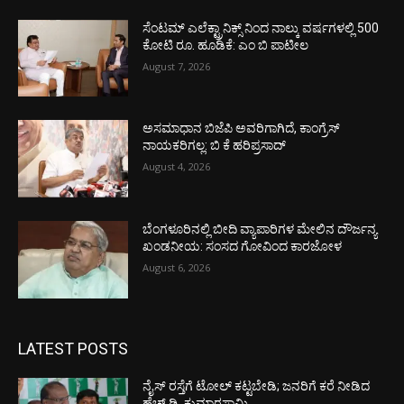
ಸೆಂಟಮ್ ಎಲೆಕ್ಟ್ರಾನಿಕ್ಸ್ ನಿಂದ ನಾಲ್ಕು ವರ್ಷಗಳಲ್ಲಿ 500
ಕೋಟಿ ರೂ. ಹೂಡಿಕೆ: ಎಂ ಬಿ ಪಾಟೀಲ
August 7, 2026
ಅಸಮಾಧಾನ ಬಿಜೆಪಿ ಅವರಿಗಾಗಿದೆ, ಕಾಂಗ್ರೆಸ್
ನಾಯಕರಿಗಲ್ಲ: ಬಿ ಕೆ ಹರಿಪ್ರಸಾದ್
August 4, 2026
ಬೆಂಗಳೂರಿನಲ್ಲಿ ಬೀದಿ ವ್ಯಾಪಾರಿಗಳ ಮೇಲಿನ ದೌರ್ಜನ್ಯ
ಖಂಡನೀಯ: ಸಂಸದ ಗೋವಿಂದ ಕಾರಜೋಳ
August 6, 2026
LATEST POSTS
ನೈಸ್ ರಸ್ತೆಗೆ ಟೋಲ್ ಕಟ್ಟಬೇಡಿ; ಜನರಿಗೆ ಕರೆ ನೀಡಿದ
ಹೆಚ್.ಡಿ. ಕುಮಾರಸ್ವಾಮಿ