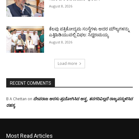
August 8, 2026
ಕೆಲವು ಪತ್ರಿಕೋದ್ಯಮ ಸಂಸ್ಥೆಗಳು ಅದರ ಮೌಲ್ಯಗಳನ್ನು
ಎತ್ತಿಹಿಡಿಯುವಲ್ಲಿ ವಿಫಲ: ಸಿದ್ದರಾಮಯ್ಯ
August 8, 2026
Load more
RECENT COMMENTS
ದೇವರಾಜ ಅರಸು ಪ್ರಯೋಗಿಸಿದ ಅಸ್ತ್ರ, ತನಗರಿವಿಲ್ಲದೆ ರಾಜ್ಯವನ್ನುಳಿಸಿದ
B A Chettan
on
ರಹಸ್ಯ
Most Read Articles