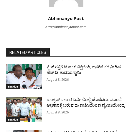
Abhimanyu Post
http://abhimanyupost.com
RELATED ARTICLES
ನೈಸ್ ರಸ್ತೆಗೆ ಟೋಲ್ ಕಟ್ಟಬೇಡಿ; ಜನರಿಗೆ ಕರೆ ನೀಡಿದ
ಹೆಚ್.ಡಿ. ಕುಮಾರಸ್ವಾಮಿ
August 8, 2026
ಕರ್ನಾಟಕ
ಕಾಂಗ್ರೆಸ್ ಸರ್ಕಾರ ಏನೇ ಬೊಬ್ಬೆ ಹೊಡೆದರೂ ಮುಂದೆ
ಅಧಿಕಾರಕ್ಕೆ ಬರುವುದು ಬಿಜೆಪಿಯೇ: ಬಿ ವೈ ವಿಜಯೇಂದ್ರ
August 8, 2026
ಕರ್ನಾಟಕ