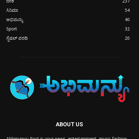
ದೇಶ
237
ಸಿನಿಮಾ
54
ಅಭಿಮನ್ಯು
40
Sport
32
ಸ್ಪೆಷಲ್ ವರದಿ
20
ABOUT US
Abhimanyu Post is your news, entertainment, music fashion