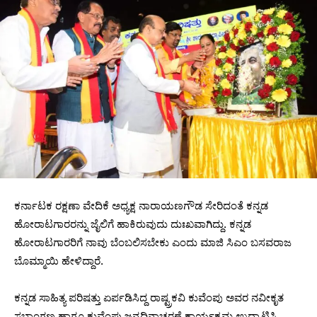
ಕರ್ನಾಟಕ ರಕ್ಷಣಾ ವೇದಿಕೆ ಅಧ್ಯಕ್ಷ ನಾರಾಯಣಗೌಡ ಸೇರಿದಂತೆ ಕನ್ನಡ
ಹೋರಾಟಗಾರರನ್ನು ಜೈಲಿಗೆ ಹಾಕಿರುವುದು ದುಃಖವಾಗಿದ್ದು. ಕನ್ನಡ
ಹೋರಾಟಗಾರರಿಗೆ ನಾವು ಬೆಂಬಲಿಸಬೇಕು ಎಂದು ಮಾಜಿ ಸಿಎಂ ಬಸವರಾಜ
ಬೊಮ್ಮಾಯಿ ಹೇಳಿದ್ದಾರೆ.
ಕನ್ನಡ ಸಾಹಿತ್ಯ ಪರಿಷತ್ತು ಏರ್ಪಡಿಸಿದ್ದ ರಾಷ್ಟ್ರಕವಿ ಕುವೆಂಪು ಅವರ ನವೀಕೃತ
ಸಭಾಂಗಣ ಹಾಗೂ ಕುವೆಂಪು ಜನ್ಮದಿನಾಚರಣೆ ಕಾರ್ಯಕ್ರಮ ಉದ್ಘಾಟಿಸಿ