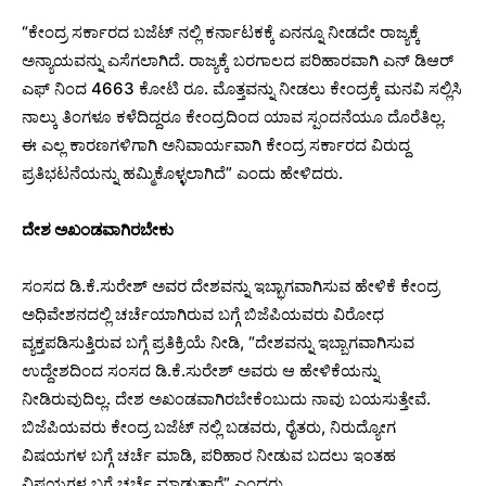
“ಕೇಂದ್ರ ಸರ್ಕಾರದ ಬಜೆಟ್ ನಲ್ಲಿ ಕರ್ನಾಟಕಕ್ಕೆ ಏನನ್ನೂ ನೀಡದೇ ರಾಜ್ಯಕ್ಕೆ
ಅನ್ಯಾಯವನ್ನು ಎಸೆಗಲಾಗಿದೆ. ರಾಜ್ಯಕ್ಕೆ ಬರಗಾಲದ ಪರಿಹಾರವಾಗಿ ಎನ್ ಡಿಆರ್
ಎಫ್ ನಿಂದ 4663 ಕೋಟಿ ರೂ. ಮೊತ್ತವನ್ನು ನೀಡಲು ಕೇಂದ್ರಕ್ಕೆ ಮನವಿ ಸಲ್ಲಿಸಿ
ನಾಲ್ಕು ತಿಂಗಳೂ ಕಳೆದಿದ್ದರೂ ಕೇಂದ್ರದಿಂದ ಯಾವ ಸ್ಪಂದನೆಯೂ ದೊರೆತಿಲ್ಲ.
ಈ ಎಲ್ಲ ಕಾರಣಗಳಿಗಾಗಿ ಅನಿವಾರ್ಯವಾಗಿ ಕೇಂದ್ರ ಸರ್ಕಾರದ ವಿರುದ್ದ
ಪ್ರತಿಭಟನೆಯನ್ನು ಹಮ್ಮಿಕೊಳ್ಳಲಾಗಿದೆ” ಎಂದು ಹೇಳಿದರು.
ದೇಶ ಅಖಂಡವಾಗಿರಬೇಕು
ಸಂಸದ ಡಿ.ಕೆ.ಸುರೇಶ್ ಅವರ ದೇಶವನ್ನು ಇಬ್ಭಾಗವಾಗಿಸುವ ಹೇಳಿಕೆ ಕೇಂದ್ರ
ಅಧಿವೇಶನದಲ್ಲಿ ಚರ್ಚೆಯಾಗಿರುವ ಬಗ್ಗೆ ಬಿಜೆಪಿಯವರು ವಿರೋಧ
ವ್ಯಕ್ತಪಡಿಸುತ್ತಿರುವ ಬಗ್ಗೆ ಪ್ರತಿಕ್ರಿಯೆ ನೀಡಿ, “ದೇಶವನ್ನು ಇಬ್ಬಾಗವಾಗಿಸುವ
ಉದ್ದೇಶದಿಂದ ಸಂಸದ ಡಿ.ಕೆ.ಸುರೇಶ್ ಅವರು ಆ ಹೇಳಿಕೆಯನ್ನು
ನೀಡಿರುವುದಿಲ್ಲ. ದೇಶ ಅಖಂಡವಾಗಿರಬೇಕೆಂಬುದು ನಾವು ಬಯಸುತ್ತೇವೆ.
ಬಿಜೆಪಿಯವರು ಕೇಂದ್ರ ಬಜೆಟ್ ನಲ್ಲಿ ಬಡವರು, ರೈತರು, ನಿರುದ್ಯೋಗ
ವಿಷಯಗಳ ಬಗ್ಗೆ ಚರ್ಚೆ ಮಾಡಿ, ಪರಿಹಾರ ನೀಡುವ ಬದಲು ಇಂತಹ
ವಿಷಯಗಳ ಬಗ್ಗೆ ಚರ್ಚೆ ಮಾಡುತ್ತಾರೆ” ಎಂದರು.