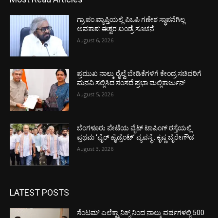
ಗ್ರಾ.ಪಂ.ವ್ಯಾಪ್ತಿಯಲ್ಲಿ ಪಿಒಪಿ ಗಣೇಶ ಸ್ಥಾಪನೆಗಿಲ್ಲ
ಅವಕಾಶ: ಈಶ್ವರ ಖಂಡ್ರೆ ಸೂಚನೆ
August 6, 2026
ಪ್ರಮುಖ ನಾಲ್ಕು ರೈಲ್ವೆ ಬೇಡಿಕೆಗಳಿಗೆ ಕೇಂದ್ರ ಸಚಿವರಿಗೆ
ಮನವಿ ಸಲ್ಲಿಸಿದ ಸಂಸದೆ ಪ್ರಭಾ ಮಲ್ಲಿಕಾರ್ಜುನ್
August 5, 2026
ಬೆಂಗಳೂರು ಪೇಟೆಯ ವೈಟ್ ಟಾಪಿಂಗ್ ರಸ್ತೆಯಲ್ಲಿ
ಪ್ರಥಮ ‘ಫೈರ್ ಹೈಡ್ರೆಂಟ್’ ವ್ಯವಸ್ಥೆ : ಕೃಷ್ಣ ಬೈರೇಗೌಡ
August 3, 2026
LATEST POSTS
ಸೆಂಟಮ್ ಎಲೆಕ್ಟ್ರಾನಿಕ್ಸ್ ನಿಂದ ನಾಲ್ಕು ವರ್ಷಗಳಲ್ಲಿ 500