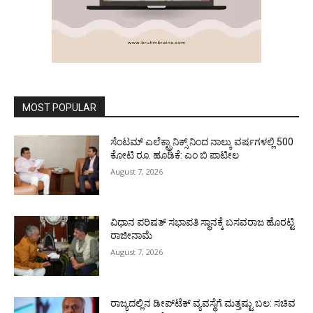
MOST POPULAR
ಸೆಂಟಮ್ ಎಲೆಕ್ಟ್ರಾನಿಕ್ಸ್ ನಿಂದ ನಾಲ್ಕು ವರ್ಷಗಳಲ್ಲಿ 500
ಕೋಟಿ ರೂ. ಹೂಡಿಕೆ: ಎಂ ಬಿ ಪಾಟೀಲ
August 7, 2026
ವಿಧಾನ ಪರಿಷತ್ ಸಭಾಪತಿ ಸ್ಥಾನಕ್ಕೆ ಬಸವರಾಜ ಹೊರಟ್ಟಿ
ರಾಜೀನಾಮೆ
August 7, 2026
ರಾಜ್ಯದಲ್ಲಿನ ಡೀಪ್‌ಟೆಕ್‌ ವ್ಯವಸ್ಥೆಗೆ ಮತ್ತಷ್ಟು ಬಲ: ಸಚಿವ