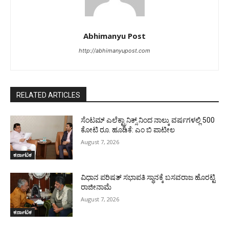
Abhimanyu Post
http://abhimanyupost.com
RELATED ARTICLES
ಸೆಂಟಮ್ ಎಲೆಕ್ಟ್ರಾನಿಕ್ಸ್ ನಿಂದ ನಾಲ್ಕು ವರ್ಷಗಳಲ್ಲಿ 500
ಕೋಟಿ ರೂ. ಹೂಡಿಕೆ: ಎಂ ಬಿ ಪಾಟೀಲ
August 7, 2026
ಕರ್ನಾಟಕ
ವಿಧಾನ ಪರಿಷತ್ ಸಭಾಪತಿ ಸ್ಥಾನಕ್ಕೆ ಬಸವರಾಜ ಹೊರಟ್ಟಿ
ರಾಜೀನಾಮೆ
August 7, 2026
ಕರ್ನಾಟಕ