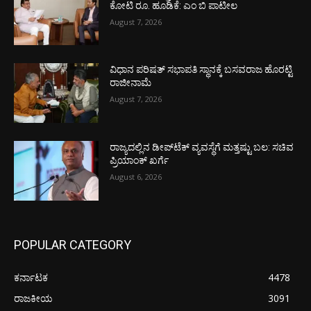
ಕೋಟಿ ರೂ. ಹೂಡಿಕೆ: ಎಂ ಬಿ ಪಾಟೀಲ
August 7, 2026
ವಿಧಾನ ಪರಿಷತ್ ಸಭಾಪತಿ ಸ್ಥಾನಕ್ಕೆ ಬಸವರಾಜ ಹೊರಟ್ಟಿ
ರಾಜೀನಾಮೆ
August 7, 2026
ರಾಜ್ಯದಲ್ಲಿನ ಡೀಪ್‌ಟೆಕ್‌ ವ್ಯವಸ್ಥೆಗೆ ಮತ್ತಷ್ಟು ಬಲ: ಸಚಿವ
ಪ್ರಿಯಾಂಕ್ ಖರ್ಗೆ
August 6, 2026
POPULAR CATEGORY
ಕರ್ನಾಟಕ
4478
ರಾಜಕೀಯ
3091