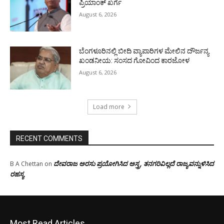
ಪ್ರಿಯಾಂಕ್ ಖರ್ಗೆ
August 6, 2026
ಬೆಂಗಳೂರಿನಲ್ಲಿ ಬೀದಿ ವ್ಯಾಪಾರಿಗಳ ಮೇಲಿನ ದೌರ್ಜನ್ಯ
ಖಂಡನೀಯ: ಸಂಸದ ಗೋವಿಂದ ಕಾರಜೋಳ
August 6, 2026
Load more
RECENT COMMENTS
ದೇವರಾಜ ಅರಸು ಪ್ರಯೋಗಿಸಿದ ಅಸ್ತ್ರ, ತನಗರಿವಿಲ್ಲದೆ ರಾಜ್ಯವನ್ನುಳಿಸಿದ
B A Chettan
on
ರಹಸ್ಯ
Most Read Articles