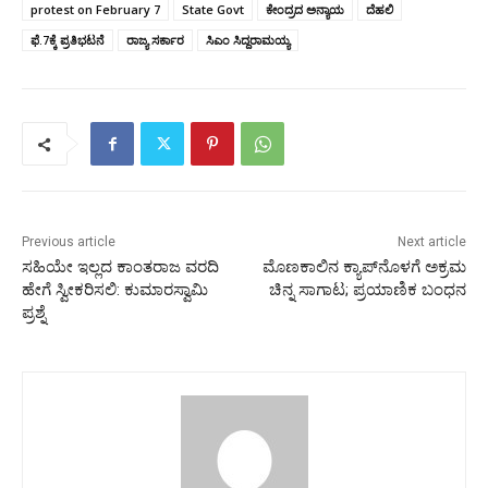
protest on February 7
State Govt
ಕೇಂದ್ರದ ಅನ್ಯಾಯ
ದೆಹಲಿ
ಫೆ.7ಕ್ಕೆ ಪ್ರತಿಭಟನೆ
ರಾಜ್ಯ ಸರ್ಕಾರ
ಸಿಎಂ ಸಿದ್ದರಾಮಯ್ಯ
Previous article
Next article
ಸಹಿಯೇ ಇಲ್ಲದ ಕಾಂತರಾಜ ವರದಿ
ಮೊಣಕಾಲಿನ ಕ್ಯಾಪ್​ನೊಳಗೆ ಅಕ್ರಮ
ಹೇಗೆ ಸ್ವೀಕರಿಸಲಿ: ಕುಮಾರಸ್ವಾಮಿ
ಚಿನ್ನ ಸಾಗಾಟ; ಪ್ರಯಾಣಿಕ ಬಂಧನ
ಪ್ರಶ್ನೆ