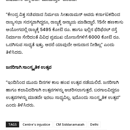
“ಕೇಂದ್ರ ವಿತ್ತ ಸಚಿವರಾದ ನಿರ್ಮಲಾ ಸೀತಾರಾಮನ್ ಅವರು ಕರ್ನಾಟಕದಿಂದ
ರಾಜ್ಯಸಭಾ ಸದಸ್ಯರಾಗಿದ್ದರೂ, ರಾಜ್ಯಕ್ಕೆ ಅನ್ಯಾಯ ಮಾಡಿದ್ದಾರೆ. 15ನೇ ಹಣಕಾಸು
ಆಯೋಗದಲ್ಲಿ ರಾಜ್ಯಕ್ಕೆ 5495 ಕೋಟಿ ರೂ. ಹಾಗೂ ಇಲ್ಲಿನ ಫೆರಿಫೆರಲ್ ರಸ್ತೆ
ನಿರ್ಮಾಣ ಸೇರಿದಂತೆ ವಿವಿಧ ಪ್ರಮುಖ ಯೋಜನೆಗಳಿಗೆ 6000 ಕೋಟಿ ರೂ.
ಒದಗಿಸುವ ಸಾಧ್ಯತೆ ಇತ್ತು. ಆದರೆ ಯಾವುದೇ ಅನುದಾನ ನೀಡಿಲ್ಲ” ಎಂದು
ತಿಳಿಸಿದರು.
ಜನರಿಗಾಗಿ ಸಾಂಸ್ಕೃತಿಕ ಉತ್ಸವ
“ಇಂದಿನಿಂದ ಮೂರು ದಿನಗಳ ಕಾಲ ಹಂಪ ಉತ್ಸವ ನಡೆಯಲಿದೆ. ಜನರಿಗಾಗಿ
ಹಾಗೂ ಕಲಾವಿದರಿಗಾಗಿ ಉತ್ಸವಗಳನ್ನು ಆಚರಿಸಲಾಗುತ್ತದೆ. ಬರಗಾಲವಿದ್ದರೂ
ಉತ್ಸವಗಳನ್ನು ಮಾಡದೇ ಇರಲು ಸಾಧ್ಯವಿಲ್ಲ. ಇದೊಂದು ಸಾಂಸ್ಕೃತಿಕ ಉತ್ಸವ”
ಎಂದು ತಿಳಿಸಿದರು.
TAGS
Centre's injustice
CM Siddaramaiah
Delhi