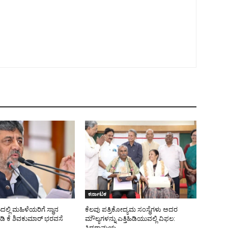
ಕರ್ನಾಟಕ
್ಲಿ ಮಹಿಳೆಯರಿಗೆ ಸ್ಥಾನ
ಕೆಲವು ಪತ್ರಿಕೋದ್ಯಮ ಸಂಸ್ಥೆಗಳು ಅದರ
ಂ ಡಿ ಕೆ ಶಿವಕುಮಾರ್ ಭರವಸೆ
ಮೌಲ್ಯಗಳನ್ನು ಎತ್ತಿಹಿಡಿಯುವಲ್ಲಿ ವಿಫಲ:
ಸಿದ್ದರಾಮಯ್ಯ