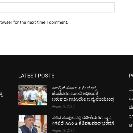
Website:
rowser for the next time I comment.
LATEST POSTS
P
ಕಾಂಗ್ರೆಸ್ ಸರ್ಕಾರ ಏನೇ ಬೊಬ್ಬೆ
ಕರ
್ಣ
ಹೊಡೆದರೂ ಮುಂದೆ ಅಧಿಕಾರಕ್ಕೆ
ರ
ಬರುವುದು ಬಿಜೆಪಿಯೇ: ಬಿ ವೈ ವಿಜಯೇಂದ್ರ
August 8, 2026
ದ
ಸಿ
ಸಚಿವ ಸಂಪುಟದಲ್ಲಿ ಮಹಿಳೆಯರಿಗೆ ಸ್ಥಾನ
ಸಿಗಲಿದೆ: ಸಿಎಂ ಡಿ ಕೆ ಶಿವಕುಮಾರ್ ಭರವಸೆ
ಅಭ
August 8, 2026