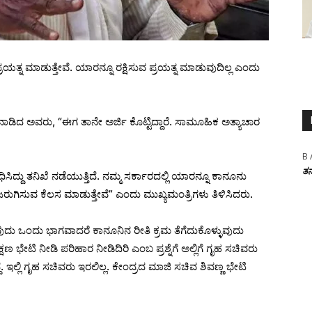
್ರಯತ್ನ ಮಾಡುತ್ತೇವೆ. ಯಾರನ್ನೂ ರಕ್ಷಿಸುವ ಪ್ರಯತ್ನ ಮಾಡುವುದಿಲ್ಲ ಎಂದು
 ಅವರು, “ಈಗ ತಾನೇ ಅರ್ಜಿ ಕೊಟ್ಟಿದ್ದಾರೆ. ಸಾಮೂಹಿಕ ಅತ್ಯಾಚಾರ
B 
ತನ
ದ್ದು ತನಿಖೆ ನಡೆಯುತ್ತಿದೆ. ನಮ್ಮ ಸರ್ಕಾರದಲ್ಲಿ ಯಾರನ್ನೂ ಕಾನೂನು
ಮ ಜರುಗಿಸುವ ಕೆಲಸ ಮಾಡುತ್ತೇವೆ” ಎಂದು ಮುಖ್ಯಮಂತ್ರಿಗಳು ತಿಳಿಸಿದರು.
ುವುದು ಒಂದು ಭಾಗವಾದರೆ ಕಾನೂನಿನ ರೀತಿ ಕ್ರಮ ತೆಗೆದುಕೊಳ್ಳುವುದು
ಷಣ ಭೇಟಿ ನೀಡಿ ಪರಿಹಾರ ನೀಡಿದಿರಿ ಎಂಬ ಪ್ರಶ್ನೆಗೆ ಅಲ್ಲಿಗೆ ಗೃಹ ಸಚಿವರು
. ಇಲ್ಲಿ ಗೃಹ ಸಚಿವರು ಇರಲಿಲ್ಲ. ಕೇಂದ್ರದ ಮಾಜಿ ಸಚಿವ ಶಿವಣ್ಣ ಭೇಟಿ