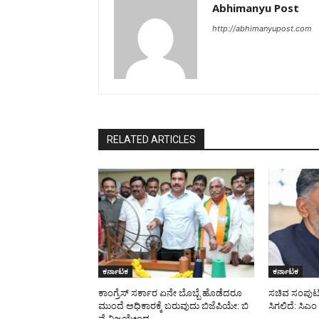
Abhimanyu Post
http://abhimanyupost.com
RELATED ARTICLES
ಕರ್ನಾಟಕ
ಕರ್ನಾಟಕ
ಕಾಂಗ್ರೆಸ್ ಸರ್ಕಾರ ಏನೇ ಬೊಬ್ಬೆ ಹೊಡೆದರೂ
ಸಚಿವ ಸಂಪುಟದಲ
ಮುಂದೆ ಅಧಿಕಾರಕ್ಕೆ ಬರುವುದು ಬಿಜೆಪಿಯೇ: ಬಿ
ಸಿಗಲಿದೆ: ಸಿಎ
ವೈ ವಿಜಯೇಂದ್ರ