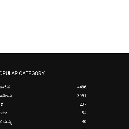
OPULAR CATEGORY
್ನಾಟಕ
4486
ಾಜಕೀಯ
3091
ೇಶ
237
ನಿಮಾ
54
ಿಮನ್ಯು
40