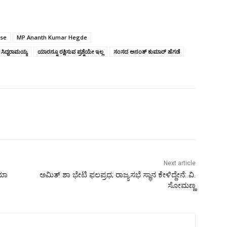
ase
MP Ananth Kumar Hegde
 ಸಿದ್ದರಾಮಯ್ಯ
ಯಾರನ್ನೂ ರಕ್ಷಿಸುವ ಪ್ರಶ್ನೆಯೇ ಇಲ್ಲ
ಸಂಸದ ಅನಂತ್‌ ಕುಮಾರ್‌ ಹೆಗಡೆ
Next article
ಿಯಾ
ಅಮಿತ್‌ ಶಾ ಭೇಟಿ ಫಲಪ್ರಧ; ರಾಜ್ಯಸಭೆ ಸ್ಥಾನ ಕೇಳಿದ್ದೇನೆ: ವಿ.
ಸೋಮಣ್ಣ