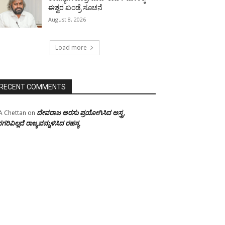
ಈಶ್ವರ ಖಂಡ್ರೆ ಸೂಚನೆ
August 8, 2026
Load more
RECENT COMMENTS
ದೇವರಾಜ ಅರಸು ಪ್ರಯೋಗಿಸಿದ ಅಸ್ತ್ರ,
A Chettan
on
ಗರಿವಿಲ್ಲದೆ ರಾಜ್ಯವನ್ನುಳಿಸಿದ ರಹಸ್ಯ