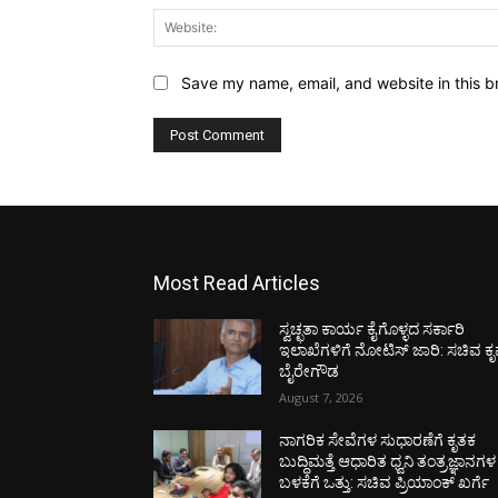
Save my name, email, and website in this b
Most Read Articles
ಸ್ವಚ್ಛತಾ ಕಾರ್ಯ ಕೈಗೊಳ್ಳದ ಸರ್ಕಾರಿ
ಇಲಾಖೆಗಳಿಗೆ ನೋಟಿಸ್ ಜಾರಿ: ಸಚಿವ ಕೃಷ
ಬೈರೇಗೌಡ
August 7, 2026
ನಾಗರಿಕ ಸೇವೆಗಳ ಸುಧಾರಣೆಗೆ ಕೃತಕ
ಬುದ್ಧಿಮತ್ತೆ ಆಧಾರಿತ ಧ್ವನಿ ತಂತ್ರಜ್ಞಾನಗಳ
ಬಳಕೆಗೆ ಒತ್ತು: ಸಚಿವ ಪ್ರಿಯಾಂಕ್ ಖರ್ಗೆ