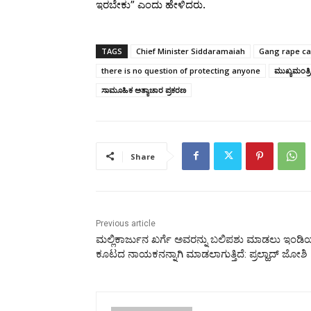
ಇರಬೇಕು” ಎಂದು ಹೇಳಿದರು.
TAGS
Chief Minister Siddaramaiah
Gang rape c
there is no question of protecting anyone
ಮುಖ್ಯಮಂತ್ರಿ
ಸಾಮೂಹಿಕ ಅತ್ಯಾಚಾರ ಪ್ರಕರಣ
Share
Previous article
ಮಲ್ಲಿಕಾರ್ಜುನ ಖರ್ಗೆ ಅವರನ್ನು ಬಲಿಪಶು ಮಾಡಲು ಇಂಡ
ಕೂಟದ ನಾಯಕನನ್ನಾಗಿ ಮಾಡಲಾಗುತ್ತಿದೆ: ಪ್ರಲ್ಹಾದ್‌ ಜೋಶಿ