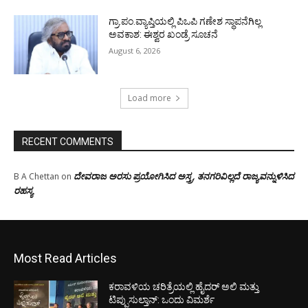
ಗ್ರಾ.ಪಂ.ವ್ಯಾಪ್ತಿಯಲ್ಲಿ ಪಿಒಪಿ ಗಣೇಶ ಸ್ಥಾಪನೆಗಿಲ್ಲ
ಅವಕಾಶ: ಈಶ್ವರ ಖಂಡ್ರೆ ಸೂಚನೆ
August 6, 2026
Load more
RECENT COMMENTS
ದೇವರಾಜ ಅರಸು ಪ್ರಯೋಗಿಸಿದ ಅಸ್ತ್ರ, ತನಗರಿವಿಲ್ಲದೆ ರಾಜ್ಯವನ್ನುಳಿಸಿದ
B A Chettan
on
ರಹಸ್ಯ
Most Read Articles
ಕರಾವಳಿಯ ಚರಿತ್ರೆಯಲ್ಲಿ ಹೈದರ್ ಅಲಿ ಮತ್ತು
ಟಿಪ್ಪುಸುಲ್ತಾನ್: ಒಂದು ವಿಮರ್ಶೆ