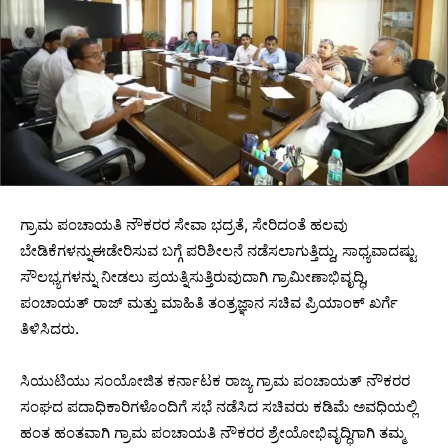
‌ಗ್ರಾಮ ಪಂಚಾಯತಿ ನೌಕರರ ಸೇವಾ ಭದ್ರತೆ, ಸೇರಿದಂತೆ ಹಲವು
ಬೇಡಿಕೆಗಳನ್ನುಈಡೇರಿಸುವ ಬಗ್ಗೆ ಪರಿಶೀಲನೆ ನಡೆಸಲಾಗುತ್ತಿದ್ದು, ಸಾಧ್ಯವಾದಷ್ಟು
ಸೌಲಭ್ಯಗಳನ್ನು ನೀಡಲು ಪ್ರಯತ್ನಿಸುತ್ತಿರುವುದಾಗಿ ಗ್ರಾಮೀಣಾಭಿವೃದ್ಧಿ,
ಪಂಚಾಯತ್‌ ರಾಜ್‌ ಮತ್ತು ಮಾಹಿತಿ ತಂತ್ರಜ್ಞಾನ ಸಚಿವ ಪ್ರಿಯಾಂಕ್‌ ಖರ್ಗೆ
ತಿಳಿಸಿದರು.
ಸಿಯುಟಿಯು ಸಂಯೋಜಿತ ಕರ್ನಾಟಕ ರಾಜ್ಯ ಗ್ರಾಮ ಪಂಚಾಯತ್‌ ನೌಕರರ
ಸಂಘದ ಪದಾಧಿಕಾರಿಗಳೊಂದಿಗೆ ಸಭೆ ನಡೆಸಿದ ಸಚಿವರು ಕಡಿಮೆ ಅವಧಿಯಲ್ಲಿ
ಹಂತ ಹಂತವಾಗಿ ಗ್ರಾಮ ಪಂಚಾಯತಿ ನೌಕರರ ಶ್ರೇಯೋಭಿವೃದ್ಧಿಗಾಗಿ ತಮ್ಮ