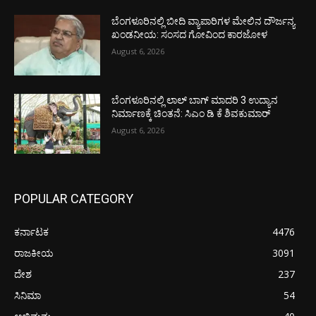
ಬೆಂಗಳೂರಿನಲ್ಲಿ ಬೀದಿ ವ್ಯಾಪಾರಿಗಳ ಮೇಲಿನ ದೌರ್ಜನ್ಯ
ಖಂಡನೀಯ: ಸಂಸದ ಗೋವಿಂದ ಕಾರಜೋಳ
August 6, 2026
ಬೆಂಗಳೂರಿನಲ್ಲಿ ಲಾಲ್ ಬಾಗ್ ಮಾದರಿ 3 ಉದ್ಯಾನ
ನಿರ್ಮಾಣಕ್ಕೆ ಚಿಂತನೆ: ಸಿಎಂ ಡಿ ಕೆ ಶಿವಕುಮಾರ್
August 6, 2026
POPULAR CATEGORY
ಕರ್ನಾಟಕ
4476
ರಾಜಕೀಯ
3091
ದೇಶ
237
ಸಿನಿಮಾ
54