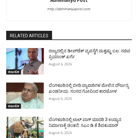
Abhimanyu Post
http://abhimanyupost.com
RELATED ARTICLES
ರಾಜ್ಯದಲ್ಲಿನ ಡೀಪ್‌ಟೆಕ್‌ ವ್ಯವಸ್ಥೆಗೆ ಮತ್ತಷ್ಟು ಬಲ: ಸಚಿವ
ಪ್ರಿಯಾಂಕ್ ಖರ್ಗೆ
August 6, 2026
ಕರ್ನಾಟಕ
ಬೆಂಗಳೂರಿನಲ್ಲಿ ಬೀದಿ ವ್ಯಾಪಾರಿಗಳ ಮೇಲಿನ ದೌರ್ಜನ್ಯ
ಖಂಡನೀಯ: ಸಂಸದ ಗೋವಿಂದ ಕಾರಜೋಳ
August 6, 2026
ಕರ್ನಾಟಕ
ಬೆಂಗಳೂರಿನಲ್ಲಿ ಲಾಲ್ ಬಾಗ್ ಮಾದರಿ 3 ಉದ್ಯಾನ
ನಿರ್ಮಾಣಕ್ಕೆ ಚಿಂತನೆ: ಸಿಎಂ ಡಿ ಕೆ ಶಿವಕುಮಾರ್
August 6, 2026