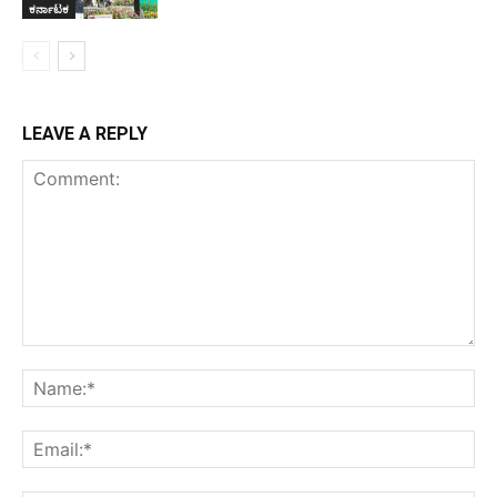
ಕರ್ನಾಟಕ
LEAVE A REPLY
Comment:
Na
Ema