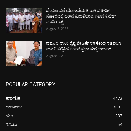
ಬೆಂಬಲ ಬೆಲೆ ಯೋಜನೆಯಡಿ ರಾಗಿ ಖರೀದಿಗೆ
ಸರ್ಕಾರದಲ್ಲಿ ಹಣದ ಕೊರತೆಯಿಲ್ಲ: ಸಚಿವ ಕೆ.ಹೆಚ್
ಮುನಿಯಪ್ಪ
August 6, 2026
ಪ್ರಮುಖ ನಾಲ್ಕು ರೈಲ್ವೆ ಬೇಡಿಕೆಗಳಿಗೆ ಕೇಂದ್ರ ಸಚಿವರಿಗೆ
ಮನವಿ ಸಲ್ಲಿಸಿದ ಸಂಸದೆ ಪ್ರಭಾ ಮಲ್ಲಿಕಾರ್ಜುನ್
August 5, 2026
POPULAR CATEGORY
ಕರ್ನಾಟಕ
4473
ರಾಜಕೀಯ
3091
ದೇಶ
237
ಸಿನಿಮಾ
54