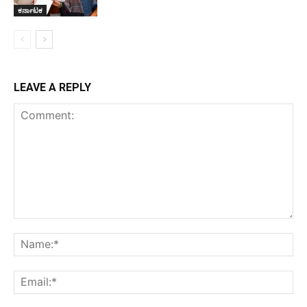
ಕರ್ನಾಟಕ
LEAVE A REPLY
Comment:
Na
Ema