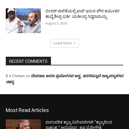
ಬೀದರ್ ಪಾಲಿಕೆಯಲ್ಲಿ ಖಾಲಿ ಇರುವ ಪೌರ ಕಾರ್ಮಿಕರ
ಹುದ್ದೆ ಶೀಘ್ರ ಭರ್ತಿ: ಯತೀಂದ್ರ ಸಿದ್ದರಾಮಯ್ಯ
August 5, 2026
Load more
RECENT COMMENTS
ದೇವರಾಜ ಅರಸು ಪ್ರಯೋಗಿಸಿದ ಅಸ್ತ್ರ, ತನಗರಿವಿಲ್ಲದೆ ರಾಜ್ಯವನ್ನುಳಿಸಿದ
B A Chettan
on
ರಹಸ್ಯ
Most Read Articles
ಪಾರಂಪರಿಕ ತ್ಯಾಜ್ಯ ವಿಲೇವಾರಿಗಾಗಿ “ತ್ಯಾಜ್ಯದಿಂದ
ಸ್ವಾತಂತ್ರ್ಯ” ಅಭಿಯಾನ : ಕೃಷ್ಣ ಬೈರೇಗೌಡ