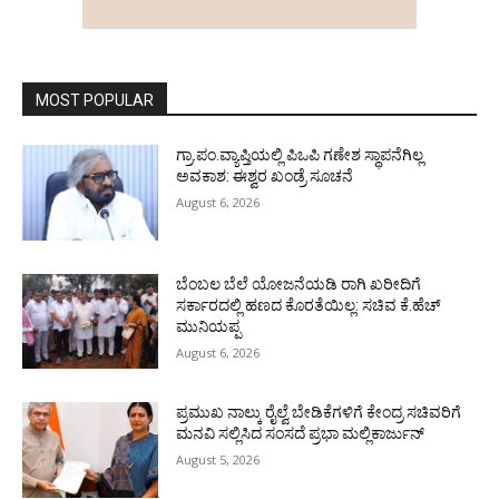
MOST POPULAR
ಗ್ರಾ.ಪಂ.ವ್ಯಾಪ್ತಿಯಲ್ಲಿ ಪಿಒಪಿ ಗಣೇಶ ಸ್ಥಾಪನೆಗಿಲ್ಲ
ಅವಕಾಶ: ಈಶ್ವರ ಖಂಡ್ರೆ ಸೂಚನೆ
August 6, 2026
ಬೆಂಬಲ ಬೆಲೆ ಯೋಜನೆಯಡಿ ರಾಗಿ ಖರೀದಿಗೆ
ಸರ್ಕಾರದಲ್ಲಿ ಹಣದ ಕೊರತೆಯಿಲ್ಲ: ಸಚಿವ ಕೆ.ಹೆಚ್
ಮುನಿಯಪ್ಪ
August 6, 2026
ಪ್ರಮುಖ ನಾಲ್ಕು ರೈಲ್ವೆ ಬೇಡಿಕೆಗಳಿಗೆ ಕೇಂದ್ರ ಸಚಿವರಿಗೆ
ಮನವಿ ಸಲ್ಲಿಸಿದ ಸಂಸದೆ ಪ್ರಭಾ ಮಲ್ಲಿಕಾರ್ಜುನ್
August 5, 2026