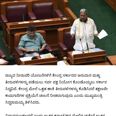
ರಾಜ್ಯದ ನೀರಾವರಿ ಯೋಜನೆಗಳಿಗೆ ಕೇಂದ್ರ ಸರ್ಕಾರದ ಅನುದಾನ ಮತ್ತು
ತೀರುವಳಿಗಳನ್ನು ಪಡೆಯಲು ಸರ್ವ ಪಕ್ಷ ನಿಯೋಗ ಕೊಂಡೊಯ್ಯಲು ಸರ್ಕಾರ
ಸಿದ್ಧವಿದೆ. ಕೇಂದ್ರ ಮೇಲೆ ಒತ್ತಡ ಹಾಕಿ ತೀರುವಳಿಗಳನ್ನು ಕೊಡಿಸಿದರೆ ತಕ್ಷಣವೇ
ಕಾಮಗಾರಿಗಳ ಪ್ರಕ್ರಿಯೆಗೆ ಚಾಲನೆ ನೀಡಲಾಗುವುದು ಎಂದು ಮುಖ್ಯಮಂತ್ರಿ
ಸಿದ್ದರಾಮಯ್ಯ ತಿಳಿಸಿದರು.
ವಿಧಾನಮಂಡಲದಲ್ಲಿ ಇಂದು ಉತ್ತರ ಕರ್ನಾಟಕದ ಮೇಲಿನ ಚರ್ಚೆಗೆ ಉತ್ತರ