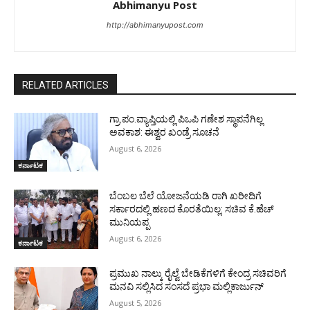
Abhimanyu Post
http://abhimanyupost.com
RELATED ARTICLES
ಗ್ರಾ.ಪಂ.ವ್ಯಾಪ್ತಿಯಲ್ಲಿ ಪಿಒಪಿ ಗಣೇಶ ಸ್ಥಾಪನೆಗಿಲ್ಲ
ಅವಕಾಶ: ಈಶ್ವರ ಖಂಡ್ರೆ ಸೂಚನೆ
August 6, 2026
ಕರ್ನಾಟಕ
ಬೆಂಬಲ ಬೆಲೆ ಯೋಜನೆಯಡಿ ರಾಗಿ ಖರೀದಿಗೆ
ಸರ್ಕಾರದಲ್ಲಿ ಹಣದ ಕೊರತೆಯಿಲ್ಲ: ಸಚಿವ ಕೆ.ಹೆಚ್
ಮುನಿಯಪ್ಪ
August 6, 2026
ಕರ್ನಾಟಕ
ಪ್ರಮುಖ ನಾಲ್ಕು ರೈಲ್ವೆ ಬೇಡಿಕೆಗಳಿಗೆ ಕೇಂದ್ರ ಸಚಿವರಿಗೆ
ಮನವಿ ಸಲ್ಲಿಸಿದ ಸಂಸದೆ ಪ್ರಭಾ ಮಲ್ಲಿಕಾರ್ಜುನ್
August 5, 2026