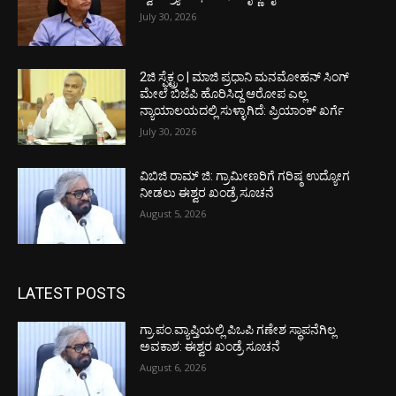
July 30, 2026
2ಜಿ ಸ್ಪೆಕ್ಟ್ರಂ | ಮಾಜಿ ಪ್ರಧಾನಿ ಮನಮೋಹನ್ ಸಿಂಗ್
ಮೇಲೆ ಬಿಜೆಪಿ ಹೊರಿಸಿದ್ದ ಆರೋಪ ಎಲ್ಲ
ನ್ಯಾಯಾಲಯದಲ್ಲಿ ಸುಳ್ಳಾಗಿದೆ: ಪ್ರಿಯಾಂಕ್ ಖರ್ಗೆ
July 30, 2026
ವಿಬಿಜಿ ರಾಮ್ ಜಿ: ಗ್ರಾಮೀಣರಿಗೆ ಗರಿಷ್ಠ ಉದ್ಯೋಗ
ನೀಡಲು ಈಶ್ವರ ಖಂಡ್ರೆ ಸೂಚನೆ
August 5, 2026
LATEST POSTS
ಗ್ರಾ.ಪಂ.ವ್ಯಾಪ್ತಿಯಲ್ಲಿ ಪಿಒಪಿ ಗಣೇಶ ಸ್ಥಾಪನೆಗಿಲ್ಲ
ಅವಕಾಶ: ಈಶ್ವರ ಖಂಡ್ರೆ ಸೂಚನೆ
August 6, 2026