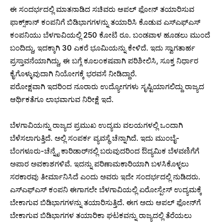
ಈ ಸಂದರ್ಭದಲ್ಲಿ ಮಾತನಾಡಿದ ಸಚಿವರು ಆಪಲ್ ಫೋನ್ ತಯಾರಿಸುವ
ಫಾಕ್ಸ್‌ಕಾನ್ ಕಂಪನಿಗೆ ಬಿಡಿಭಾಗಗಳನ್ನು ತಯಾರಿಸಿ ಕೊಡುವ ಎಸ್‌ಎಫ್‌ಎಸ್
ಕಂಪನಿಯು ಬೆಳಗಾವಿಯಲ್ಲಿ 250 ಕೋಟಿ ರೂ. ಬಂಡವಾಳ ಹೂಡಲು ಮುಂದೆ
ಬಂದಿದ್ದು, ಇದಕ್ಕಾಗಿ 30 ಎಕರೆ ಭೂಮಿಯನ್ನು ಕೇಳಿದೆ. ಇದು ಸ್ವಾಗತಾರ್ಹ
ಪ್ರಸ್ತಾವನೆಯಾಗಿದ್ದು, ಈ ಬಗ್ಗೆ ಕೂಲಂಕಷವಾಗಿ ಪರಿಶೀಲಿಸಿ, ಸೂಕ್ತ ನಿರ್ಧಾರ
ಕೈಗೊಳ್ಳುವುದಾಗಿ ನಿಯೋಗಕ್ಕೆ ಭರವಸೆ ನೀಡಿದ್ದಾರೆ.
ಪರೋಕ್ಷವಾಗಿ ಇದರಿಂದ ನೂರಾರು ಉದ್ಯೋಗಗಳು ಸೃಷ್ಟಿಯಾಗಲಿದ್ದು ರಾಜ್ಯದ
ಆರ್ಥಿಕತೆಗೂ ಲಾಭವಾಗುವ ನಿರೀಕ್ಷೆ ಇದೆ.
ಬೆಳಗಾವಿಯನ್ನು ರಾಜ್ಯದ ಪ್ರಮುಖ ಉದ್ಯಮ ವಲಯಗಳಲ್ಲಿ ಒಂದಾಗಿ
ಬೆಳೆಸಲಾಗುತ್ತಿದೆ. ಅಲ್ಲಿ ಸಂಪರ್ಕ ವ್ಯವಸ್ಥೆ ಚೆನ್ನಾಗಿದೆ. ಇದು ಮುಂಬೈ-
ಬೆಂಗಳೂರು-ಚೆನ್ನೈ ಕಾರಿಡಾರ್‌ನಲ್ಲಿ ಬರುವುದರಿಂದ ಔದ್ಯಮಿಕ ಬೆಳವಣಿಗೆಗೆ
ಅಪಾರ ಅವಕಾಶಗಳಿವೆ. ಇದನ್ನು ಪರಿಣಾಮಕಾರಿಯಾಗಿ ಬಳಸಿಕೊಳ್ಳಲು
ಸರಕಾರವು ತೀರ್ಮಾನಿಸಿದೆ ಎಂದು ಅವರು ಇದೇ ಸಂದರ್ಭದಲ್ಲಿ ನುಡಿದರು.
ಎಸ್‌ಎಫ್‌ಎಸ್ ಕಂಪನಿ ಈಗಾಗಲೇ ಬೆಳಗಾವಿಯಲ್ಲಿ ಏರೋಸ್ಪೇಸ್ ಉದ್ಯಮಕ್ಕೆ
ಬೇಕಾಗುವ ಬಿಡಿಭಾಗಗಳನ್ನು ತಯಾರಿಸುತ್ತಿದೆ. ಈಗ ಅದು ಆಪಲ್ ಫೋನ್‌ಗೆ
ಬೇಕಾಗುವ ಬಿಡಿಭಾಗಗಳ ತಯಾರಿಕಾ ಘಟಕವನ್ನು ರಾಜ್ಯದಲ್ಲಿ ತೆರೆಯಲು