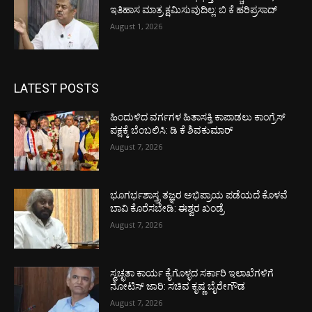
ಇತಿಹಾಸ ಮಾತ್ರ ಕ್ಷಮಿಸುವುದಿಲ್ಲ: ಬಿ ಕೆ ಹರಿಪ್ರಸಾದ್
August 1, 2026
LATEST POSTS
ಹಿಂದುಳಿದ ವರ್ಗಗಳ ಹಿತಾಸಕ್ತಿ ಕಾಪಾಡಲು ಕಾಂಗ್ರೆಸ್
ಪಕ್ಷಕ್ಕೆ ಬೆಂಬಲಿಸಿ: ಡಿ ಕೆ ಶಿವಕುಮಾರ್
August 7, 2026
ಭೂಗರ್ಭಶಾಸ್ತ್ರ ತಜ್ಞರ ಅಭಿಪ್ರಾಯ ಪಡೆಯದೆ ಕೊಳವೆ
ಬಾವಿ ಕೊರೆಸಬೇಡಿ: ಈಶ್ವರ ಖಂಡ್ರೆ
August 7, 2026
ಸ್ವಚ್ಛತಾ ಕಾರ್ಯ ಕೈಗೊಳ್ಳದ ಸರ್ಕಾರಿ ಇಲಾಖೆಗಳಿಗೆ
ನೋಟಿಸ್ ಜಾರಿ: ಸಚಿವ ಕೃಷ್ಣ ಬೈರೇಗೌಡ
August 7, 2026