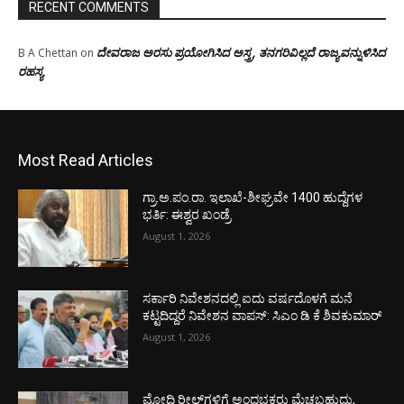
RECENT COMMENTS
ದೇವರಾಜ ಅರಸು ಪ್ರಯೋಗಿಸಿದ ಅಸ್ತ್ರ, ತನಗರಿವಿಲ್ಲದೆ ರಾಜ್ಯವನ್ನುಳಿಸಿದ
B A Chettan
on
ರಹಸ್ಯ
Most Read Articles
ಗ್ರಾ.ಅ.ಪಂ.ರಾ. ಇಲಾಖೆ-ಶೀಘ್ರವೇ 1400 ಹುದ್ದೆಗಳ
ಭರ್ತಿ: ಈಶ್ವರ ಖಂಡ್ರೆ
August 1, 2026
ಸರ್ಕಾರಿ ನಿವೇಶನದಲ್ಲಿ ಐದು ವರ್ಷದೊಳಗೆ ಮನೆ
ಕಟ್ಟದಿದ್ದರೆ ನಿವೇಶನ ವಾಪಸ್: ಸಿಎಂ ಡಿ ಕೆ ಶಿವಕುಮಾರ್
August 1, 2026
ಮೋದಿ ರೀಲ್‌ಗಳಿಗೆ ಅಂಧಭಕ್ತರು ಮೆಚ್ಚಬಹುದು,