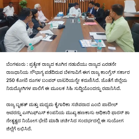
ಬೆಂಗಳೂರು : ಪ್ರತ್ಯೇಕ ರಾಜ್ಯದ ಕೂಗಿನ ನಡುವೆಯು ರಾಜ್ಯದ ಎರಡನೇ
ರಾಜಧಾನಿಯ ಸೌಭಾಗ್ಯ ಪಡೆದಿರುವ ಬೆಳಗಾವಿಗೆ ಈಗ ರಾಜ್ಯ ಕಾಂಗ್ರೆಸ್ ಸರ್ಕಾರ
250 ಕೋಟಿ ರೂಗಳ ಬಂಪರ್ ಲಾಟರಿಯನ್ನೇ ಕರುಣಿಸಿದೆ. ಜೊತೆಗೆ ಜಿಲ್ಲೆಯ
ನಿರುದ್ಯೋಗಿಗಳ ಪಾಲಿಗೆ ಈ ಮೂಲಕ ಸಿಹಿ ಸುದ್ದಿಯೊಂದನ್ನು ರವಾನಿಸಿದೆ.
ರಾಜ್ಯ ಬೃಹತ್ ಮತ್ತು ಮಧ್ಯಮ ಕೈಗಾರಿಕಾ ಸಚಿವರಾದ ಎಂಬಿ ಪಾಟೀಲ್
ಅವರನ್ನು ಎಸ್‌ಎಫ್‌ಎಸ್ ಕಂಪನಿಯ ಮುಖ್ಯ ಹಣಕಾಸು ಅಧಿಕಾರಿ ಫಾರಸ್ ಶಾ
ನೇತೃತ್ವದ ನಿಯೋಗ ಭೇಟಿ ಮಾಡಿ ಚರ್ಚಿಸಿದ ಸಂದರ್ಭದಲ್ಲಿ ಈ ಸುಯೋಗ
ಜಿಲ್ಲೆಗೆ ಲಭಿಸಿದೆ.