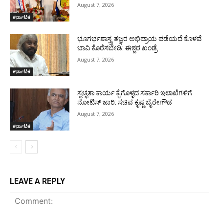
August 7, 2026
ಕರ್ನಾಟಕ
ಭೂಗರ್ಭಶಾಸ್ತ್ರ ತಜ್ಞರ ಅಭಿಪ್ರಾಯ ಪಡೆಯದೆ ಕೊಳವೆ
ಬಾವಿ ಕೊರೆಸಬೇಡಿ: ಈಶ್ವರ ಖಂಡ್ರೆ
August 7, 2026
ಕರ್ನಾಟಕ
ಸ್ವಚ್ಛತಾ ಕಾರ್ಯ ಕೈಗೊಳ್ಳದ ಸರ್ಕಾರಿ ಇಲಾಖೆಗಳಿಗೆ
ನೋಟಿಸ್ ಜಾರಿ: ಸಚಿವ ಕೃಷ್ಣ ಬೈರೇಗೌಡ
August 7, 2026
ಕರ್ನಾಟಕ
LEAVE A REPLY