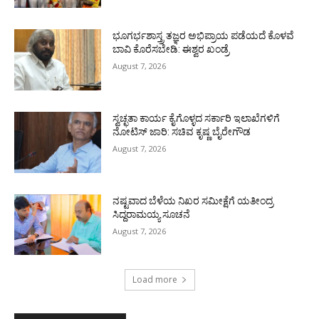
ಭೂಗರ್ಭಶಾಸ್ತ್ರ ತಜ್ಞರ ಅಭಿಪ್ರಾಯ ಪಡೆಯದೆ ಕೊಳವೆ
ಬಾವಿ ಕೊರೆಸಬೇಡಿ: ಈಶ್ವರ ಖಂಡ್ರೆ
August 7, 2026
ಸ್ವಚ್ಛತಾ ಕಾರ್ಯ ಕೈಗೊಳ್ಳದ ಸರ್ಕಾರಿ ಇಲಾಖೆಗಳಿಗೆ
ನೋಟಿಸ್ ಜಾರಿ: ಸಚಿವ ಕೃಷ್ಣ ಬೈರೇಗೌಡ
August 7, 2026
ನಷ್ಟವಾದ ಬೆಳೆಯ ನಿಖರ ಸಮೀಕ್ಷೆಗೆ ಯತೀಂದ್ರ
ಸಿದ್ದರಾಮಯ್ಯ ಸೂಚನೆ
August 7, 2026
Load more