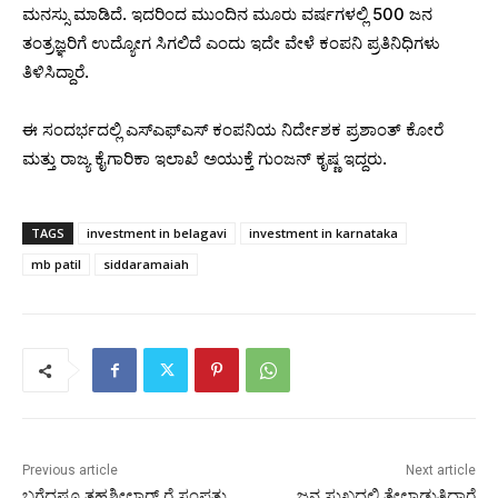
ಮನಸ್ಸು ಮಾಡಿದೆ. ಇದರಿಂದ ಮುಂದಿನ ಮೂರು ವರ್ಷಗಳಲ್ಲಿ 500 ಜನ
ತಂತ್ರಜ್ಞರಿಗೆ ಉದ್ಯೋಗ ಸಿಗಲಿದೆ ಎಂದು ಇದೇ ವೇಳೆ ಕಂಪನಿ ಪ್ರತಿನಿಧಿಗಳು
ತಿಳಿಸಿದ್ದಾರೆ.
ಈ ಸಂದರ್ಭದಲ್ಲಿ ಎಸ್‌ಎಫ್‌ಎಸ್ ಕಂಪನಿಯ ನಿರ್ದೇಶಕ ಪ್ರಶಾಂತ್ ಕೋರೆ
ಮತ್ತು ರಾಜ್ಯ ಕೈಗಾರಿಕಾ ಇಲಾಖೆ ಅಯುಕ್ತೆ ಗುಂಜನ್ ಕೃಷ್ಣ ಇದ್ದರು.
TAGS
investment in belagavi
investment in karnataka
mb patil
siddaramaiah
Previous article
Next article
ಬಗೆದಷ್ಟೂ ತಹಶೀಲ್ದಾರ್‌ ರೈ ಸಂಪತ್ತು
ಜನ ಸುಖದಲ್ಲಿ ತೇಲಾಡುತ್ತಿದ್ದಾರೆ