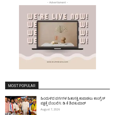
- Advertisment -
MOST POPULAR
ಹಿಂದುಳಿದ ವರ್ಗಗಳ ಹಿತಾಸಕ್ತಿ ಕಾಪಾಡಲು ಕಾಂಗ್ರೆಸ್
ಪಕ್ಷಕ್ಕೆ ಬೆಂಬಲಿಸಿ: ಡಿ ಕೆ ಶಿವಕುಮಾರ್
August 7, 2026