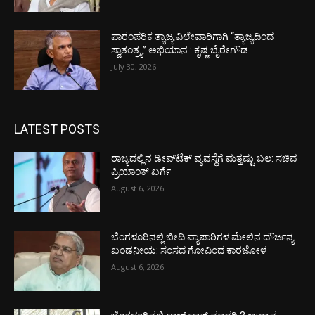
ಪಾರಂಪರಿಕ ತ್ಯಾಜ್ಯ ವಿಲೇವಾರಿಗಾಗಿ “ತ್ಯಾಜ್ಯದಿಂದ
ಸ್ವಾತಂತ್ರ್ಯ” ಅಭಿಯಾನ : ಕೃಷ್ಣ ಬೈರೇಗೌಡ
July 30, 2026
LATEST POSTS
ರಾಜ್ಯದಲ್ಲಿನ ಡೀಪ್‌ಟೆಕ್‌ ವ್ಯವಸ್ಥೆಗೆ ಮತ್ತಷ್ಟು ಬಲ: ಸಚಿವ
ಪ್ರಿಯಾಂಕ್ ಖರ್ಗೆ
August 6, 2026
ಬೆಂಗಳೂರಿನಲ್ಲಿ ಬೀದಿ ವ್ಯಾಪಾರಿಗಳ ಮೇಲಿನ ದೌರ್ಜನ್ಯ
ಖಂಡನೀಯ: ಸಂಸದ ಗೋವಿಂದ ಕಾರಜೋಳ
August 6, 2026