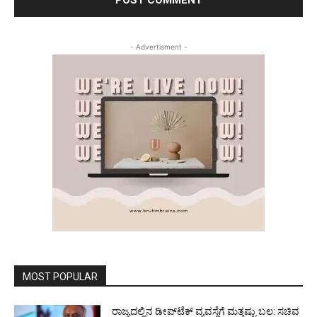
- Advertisment -
MOST POPULAR
ರಾಜ್ಯದಲ್ಲಿನ ಡೀಪ್‌ಟೆಕ್‌ ವ್ಯವಸ್ಥೆಗೆ ಮತ್ತಷ್ಟು ಬಲ: ಸಚಿವ