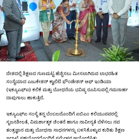
ದೇಶದಲ್ಲಿ ಶಿಕ್ಷಣದ ಗುಣಮಟ್ಟ ಹೆಚ್ಚಿಸಲು ಮೀಸಲಾಗಿರುವ ಲಾಭರಹಿತ
ಸಂಸ್ಥೆಯಾದ ಎಜುಕೇಶನ್ ಕ್ವಾಲಿಟಿ ಫೌಂಡೇಶನ್ ಆಫ್ ಇಂಡಿಯಾ
(ಇಕ್ಯೂಎಫ್ಐ) ಕಲಿಕೆ ಮತ್ತು ಬೋಧನೆಯ ಭವಿಷ್ಯ ರೂಪಿಸುವಲ್ಲಿ ಗಮನಾರ್ಹ
ದಾಪುಗಾಲು ಹಾಕುತ್ತಿದೆ.
ಇಕ್ಯೂಎಫ್ಐ ಸಂಸ್ಥೆ ತನ್ನ ಬೆಂಬಲದೊಂದಿಗೆ ಐಬಿಎಂ ಕಲಿಯುವವರಲ್ಲಿ
ಸೃಜನಶೀಲತೆ, ವಿಮರ್ಶಾತ್ಮಕ ಚಿಂತನೆ ಹಾಗೂ ನಾವೀನ್ಯತೆ ಬೆಳೆಸಲು ನವ
ತಂತ್ರಜ್ಞಾನ ಮತ್ತು ಬೋಧನಾ ಸಾಧನಗಳನ್ನು ಬಳಸಿಕೊಳ್ಳುವ ಕುರಿತು ಶಿಕ್ಷಣ
ಇಲಾಖೆ ಸಹಯೋಗದೊಂದಿಗೆ ಸಮ್ಮೇಳನ ಆಯೋಜಿಸಿತ್ತು.