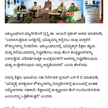
ಇಕ್ಯೂಎಫ್‌ಐನ ಮ್ಯಾನೇಜಿಂಗ್ ಟ್ರಸ್ಟಿ ಡಾ. ಅಂಜಲಿ ಪ್ರಕಾಶ್ ಅವರು ಮಾತನಾಡಿ,
“ಬದಲಾಗುತ್ತಿರುವ ಜಗತ್ತಿನಲ್ಲಿ, ಭವಿಷ್ಯವನ್ನು ಕಲ್ಪಿಸಲು ನಾವು ಮಕ್ಕಳಿಗೆ
ಕೌಶಲ್ಯಗಳನ್ನು ನೀಡಬೇಕು. ಇಕ್ಯೂಎಫ್ಐನಲ್ಲಿ, ಭವಿಷ್ಯಕ್ಕಾಗಿ ಶಿಕ್ಷಣ ತಜ್ಞರು
ಮತ್ತು ಕಲಿಯುವವರನ್ನು ಸಿದ್ಧಪಡಿಸಲು ನಾವು ಹೊಸ ತಂತ್ರಜ್ಞಾನಗಳನ್ನು
ಬಳಸುತ್ತೇವೆ. ಪರಿವರ್ತನಾತ್ಮಕ ಉಪಕ್ರಮಗಳಿಗೆ ಅವರನ್ನು ಸಿದ್ಧಪಡಿಸುವುದು
ಮತ್ತು ಉತ್ತೇಜಿಸುವುದು ನಮ್ಮ ಆಧ್ಯತೆಯಾಗಿದೆ” ಎಂದು ಹೇಳಿದರು.
ಸಮಗ್ರ ಶಿಕ್ಷಣ ಇಲಾಖೆಯ ಸಹ ನಿರ್ದೇಶಕ ಪ್ರಸಾದ್ ಎಸ್ ಕೆ ಬಿ ಮಾತನಾಡಿ,
“ಭವಿಷ್ಯಕ್ಕೆ ಅಗತ್ಯವಾದ ಕೌಶಲ್ಯಗಳನ್ನು ವಿದ್ಯಾರ್ಥಿಗಳಲ್ಲಿ ತುಂಬುವಲ್ಲಿ ಇಂತಹ
ಸಮ್ಮೇಳನಗಳು ಸಹಕಾರಿ. ಶಿಕ್ಷಣದಲ್ಲಿ ತಂತ್ರಜ್ಞಾನದ ಹೇಗೆ ಸಂಯೋಜಿಸಬೇಕು
ಎಂಬುದನ್ನು ಒತ್ತಿಹೇಳುತ್ತದೆ” ಎಂದರು.