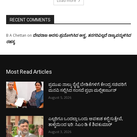
Load more
RECENT COMMENTS
ದೇವರಾಜ ಅರಸು ಪ್ರಯೋಗಿಸಿದ ಅಸ್ತ್ರ, ತನಗರಿವಿಲ್ಲದೆ ರಾಜ್ಯವನ್ನುಳಿಸಿದ
B A Chettan
on
ರಹಸ್ಯ
Most Read Articles
ಪ್ರಮುಖ ನಾಲ್ಕು ರೈಲ್ವೆ ಬೇಡಿಕೆಗಳಿಗೆ ಕೇಂದ್ರ ಸಚಿವರಿಗೆ
ಮನವಿ ಸಲ್ಲಿಸಿದ ಸಂಸದೆ ಪ್ರಭಾ ಮಲ್ಲಿಕಾರ್ಜುನ್
August 5, 2026
ಎಲ್ಲರಿಗೂ ಒಂದಲ್ಲಾ ಒಂದು ಅವಕಾಶ ಕಲ್ಪಿಸುತ್ತೇವೆ,
ತಾಳ್ಮೆಯಿಂದ ಇರಿ: ಸಿಎಂ ಡಿ ಕೆ ಶಿವಕುಮಾರ್
August 3, 2026