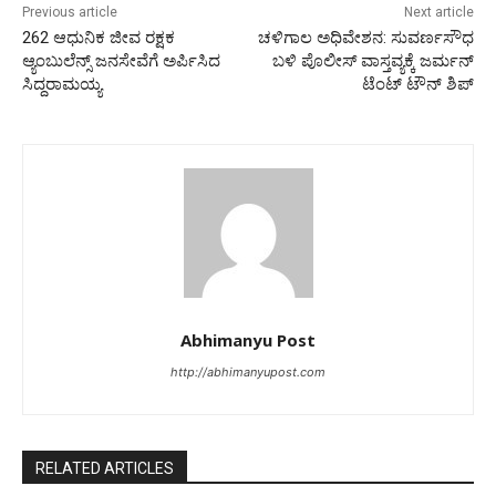
Previous article
Next article
262 ಆಧುನಿಕ ಜೀವ ರಕ್ಷಕ
ಚಳಿಗಾಲ ಅಧಿವೇಶನ: ಸುವರ್ಣಸೌಧ
ಆ್ಯಂಬುಲೆನ್ಸ್‌ ಜನಸೇವೆಗೆ ಅರ್ಪಿಸಿದ
ಬಳಿ ಪೊಲೀಸ್ ವಾಸ್ತವ್ಯಕ್ಕೆ ಜರ್ಮನ್
ಸಿದ್ದರಾಮಯ್ಯ
ಟೆಂಟ್ ಟೌನ್ ಶಿಪ್
Abhimanyu Post
http://abhimanyupost.com
RELATED ARTICLES