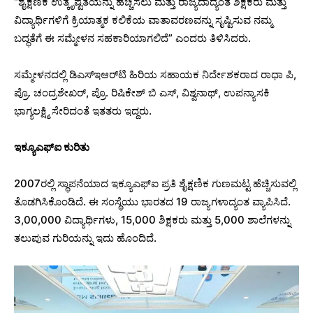
“ಶೈಕ್ಷಣಿಕ ಉತ್ಕೃಷ್ಟತೆಯನ್ನು ಹೆಚ್ಚಿಸಲು ಮತ್ತು ರಾಜ್ಯದಾದ್ಯಂತ ಶಿಕ್ಷಕರು ಮತ್ತು
ವಿದ್ಯಾರ್ಥಿಗಳಿಗೆ ಕ್ರಿಯಾತ್ಮಕ ಕಲಿಕೆಯ ವಾತಾವರಣವನ್ನು ಸೃಷ್ಟಿಸುವ ನಮ್ಮ
ಬದ್ಧತೆಗೆ ಈ ಸಮ್ಮೇಳನ ಸಹಕಾರಿಯಾಗಲಿದೆ” ಎಂದರು ತಿಳಿಸಿದರು.
ಸಮ್ಮೇಳನದಲ್ಲಿ ಡಿಎಸ್‌ಇಆರ್‌ಟಿ ಹಿರಿಯ ಸಹಾಯಕ ನಿರ್ದೇಶಕರಾದ ರಾಧಾ ಪಿ,
ಪ್ರೊ. ಚಂದ್ರಶೇಖರ್, ಪ್ರೊ. ರಿಷಿಕೇಶ್ ಬಿ ಎಸ್, ವಿಶ್ವನಾಥ್, ಉಪನ್ಯಾಸಕಿ
ಭಾಗ್ಯಲಕ್ಷ್ಮಿ ಸೇರಿದಂತೆ ಇತತರು ಇದ್ದರು.
ಇಕ್ಯೂಎಫ್ಐ ಕುರಿತು
2007ರಲ್ಲಿ ಸ್ಥಾಪನೆಯಾದ ಇಕ್ಯೂಎಫ್ಐ ಪ್ರತಿ ಶೈಕ್ಷಣಿಕ ಗುಣಮಟ್ಟ ಹೆಚ್ಚಿಸುವಲ್ಲಿ
ತೊಡಗಿಸಿಕೊಂಡಿದೆ. ಈ ಸಂಸ್ಥೆಯು ಭಾರತದ 19 ರಾಜ್ಯಗಳಾದ್ಯಂತ ವ್ಯಾಪಿಸಿದೆ.
3,00,000 ವಿದ್ಯಾರ್ಥಿಗಳು, 15,000 ಶಿಕ್ಷಕರು ಮತ್ತು 5,000 ಶಾಲೆಗಳನ್ನು
ತಲುಪುವ ಗುರಿಯನ್ನು ಇದು ಹೊಂದಿದೆ.