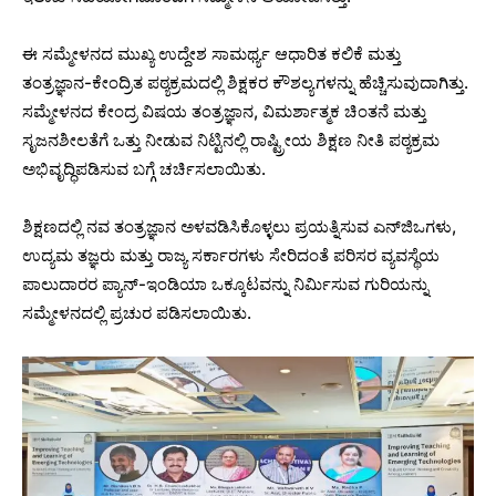
ಈ ಸಮ್ಮೇಳನದ ಮುಖ್ಯ ಉದ್ದೇಶ ಸಾಮರ್ಥ್ಯ ಆಧಾರಿತ ಕಲಿಕೆ ಮತ್ತು
ತಂತ್ರಜ್ಞಾನ-ಕೇಂದ್ರಿತ ಪಠ್ಯಕ್ರಮದಲ್ಲಿ ಶಿಕ್ಷಕರ ಕೌಶಲ್ಯಗಳನ್ನು ಹೆಚ್ಚಿಸುವುದಾಗಿತ್ತು.
ಸಮ್ಮೇಳನದ ಕೇಂದ್ರ ವಿಷಯ ತಂತ್ರಜ್ಞಾನ, ವಿಮರ್ಶಾತ್ಮಕ ಚಿಂತನೆ ಮತ್ತು
ಸೃಜನಶೀಲತೆಗೆ ಒತ್ತು ನೀಡುವ ನಿಟ್ಟಿನಲ್ಲಿ ರಾಷ್ಟ್ರೀಯ ಶಿಕ್ಷಣ ನೀತಿ ಪಠ್ಯಕ್ರಮ
ಅಭಿವೃದ್ಧಿಪಡಿಸುವ ಬಗ್ಗೆ ಚರ್ಚಿಸಲಾಯಿತು.
ಶಿಕ್ಷಣದಲ್ಲಿ ನವ ತಂತ್ರಜ್ಞಾನ ಅಳವಡಿಸಿಕೊಳ್ಳಲು ಪ್ರಯತ್ನಿಸುವ ಎನ್‌ಜಿಒಗಳು,
ಉದ್ಯಮ ತಜ್ಞರು ಮತ್ತು ರಾಜ್ಯ ಸರ್ಕಾರಗಳು ಸೇರಿದಂತೆ ಪರಿಸರ ವ್ಯವಸ್ಥೆಯ
ಪಾಲುದಾರರ ಪ್ಯಾನ್-ಇಂಡಿಯಾ ಒಕ್ಕೂಟವನ್ನು ನಿರ್ಮಿಸುವ ಗುರಿಯನ್ನು
ಸಮ್ಮೇಳನದಲ್ಲಿ ಪ್ರಚುರ ಪಡಿಸಲಾಯಿತು.