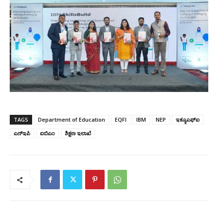
TAGS
Department of Education
EQFI
IBM
NEP
ಇಕ್ಯೂಎಫ್ಐ
ಎನ್‌ಇಪಿ
ಐಬಿಎಂ
ಶಿಕ್ಷಣ ಇಲಾಖೆ