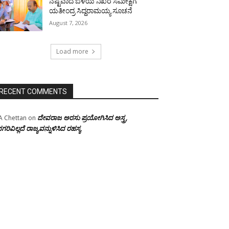
ನಷ್ಟವಾದ ಬೆಳೆಯ ನಿಖರ ಸಮೀಕ್ಷೆಗೆ
ಯತೀಂದ್ರ ಸಿದ್ದರಾಮಯ್ಯ ಸೂಚನೆ
August 7, 2026
Load more
RECENT COMMENTS
ದೇವರಾಜ ಅರಸು ಪ್ರಯೋಗಿಸಿದ ಅಸ್ತ್ರ,
A Chettan
on
ಗರಿವಿಲ್ಲದೆ ರಾಜ್ಯವನ್ನುಳಿಸಿದ ರಹಸ್ಯ