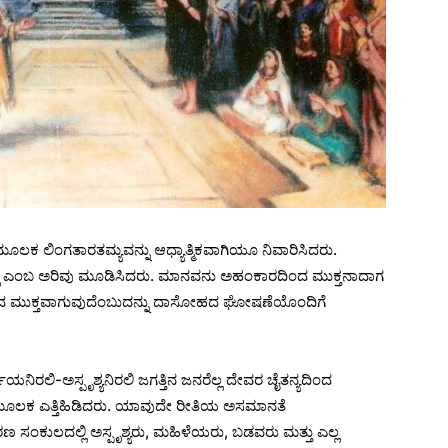
ಕ ಲಿಂಗತಾರತಮ್ಯವನ್ನು ಆಧ್ಯಾತ್ಮಿಕವಾಗಿಯೂ ನಿವಾರಿಸಿದರು.
ಎಂಬ ಅರಿವು ಮೂಡಿಸಿದರು. ಮಾನವನು ಅಹಂಕಾರದಿಂದ ಮುಕ್ತನಾದಾಗ
ಿಂದ ಮುಕ್ತವಾಗುವುದೆಂಬುದನ್ನು ದಾಸೋಹದ ಘೋಷಣೆಯೊಂದಿಗೆ
ಯನಿರಲಿ-ಅಸ್ಪೃಶ್ಯನಿರಲಿ ಜಗತ್ತಿನ ಜನರೆಲ್ಲ ದೇವರ ಚೈತನ್ಯದಿಂದ
ಕ ಎತ್ತಿಹಿಡಿದರು. ಯಾವುದೇ ರೀತಿಯ ಅಸಮಾನತೆ
ಣ ಸಂಕುಲದಲ್ಲಿ ಅಸ್ಪೃಶ್ಯರು, ಮಹಿಳೆಯರು, ಬಡವರು ಮತ್ತು ಎಲ್ಲ