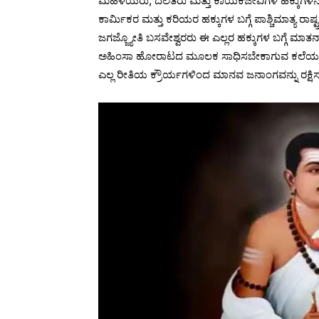
ಮಹಿಳೆಯರು, ದಲಿತರು ಮತ್ತು ಕಾಯಕಜೀವಿಗಳ ಹಕ್ಕುಗಳನ
ಕಾರ್ಮಿಕರ ಮತ್ತು ಕರಿಯರ ಹಕ್ಕುಗಳ ಬಗ್ಗೆ ಪಾಶ್ಚಿಮಾತ್ಯ 
ಜಗಜ್ಜ್ಯೋತಿ ಬಸವೇಶ್ವರರು ಈ ಎಲ್ಲರ ಹಕ್ಕುಗಳ ಬಗ್ಗೆ ಮಾತನ
ಅಹಿಂಸಾ ಹೋರಾಟದ ಮೂಲಕ ಸಾಧಿಸಬೇಕಾಗುವ ಕಲೆಯನ್ನು ಬಸವಣ್ಣ
ಎಲ್ಲ ರೀತಿಯ ಕ್ರೌರ್ಯಗಳಿಂದ ಮಾನವ ಜನಾಂಗವನ್ನು ರಕ್ಷಿಸ