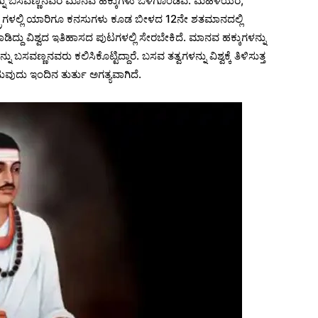
್ನು ಬಸವಣ್ಣನವರ ಮಾನವ ಹಕ್ಕುಗಳು ಒಳಗೊಂಡಿವೆ. ಮಹಿಳೆಯರ,
ರಾಷ್ಟ್ರಗಳಲ್ಲಿ ಯಾರಿಗೂ ಕನಸುಗಳು ಕೂಡ ಬೀಳದ 12ನೇ ಶತಮಾನದಲ್ಲಿ
ಾಡಿದ್ದು ವಿಶ್ವದ ಇತಿಹಾಸದ ಪುಟಗಳಲ್ಲಿ ಸೇರಬೇಕಿದೆ. ಮಾನವ ಹಕ್ಕುಗಳನ್ನು
ನವರು ಕಲಿಸಿಕೊಟ್ಟಿದ್ದಾರೆ. ಬಸವ ತತ್ವಗಳನ್ನು ವಿಶ್ವಕ್ಕೆ ತಿಳಿಸುತ್ತ
ುವುದು ಇಂದಿನ ತುರ್ತು ಅಗತ್ಯವಾಗಿದೆ.