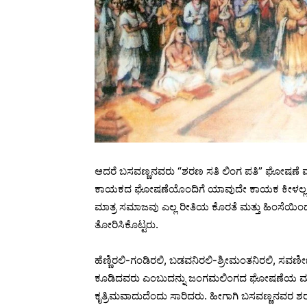
ಆದರೆ ಬಸವಣ್ಣನವರು “ಶರಣ ಸತಿ ಲಿಂಗ ಪತಿ” ಘೋಷಣೆ ಮೂಲ
ಕಾಯಕದ ಘೋಷಣೆಯೊಂದಿಗೆ ಯಾವುದೇ ಕಾಯಕ ಕೀಳಲ್ಲ 
ಮಾತ್ರ ಸಮಾಜವು ಎಲ್ಲ ರೀತಿಯ ಕೊರತೆ ಮತ್ತು ಹಿಂಸೆಯ
ತೋರಿಸಿಕೊಟ್ಟರು.
ಹೆಣ್ಣಿರಲಿ-ಗಂಡಿರಲಿ, ಬಡವನಿರಲಿ-ಶ್ರೀಮಂತನಿರಲಿ, ಸವರ್ಣೀ
ಕೂಡಿದವರು ಎಂಬುದನ್ನು ಜಂಗಮಲಿಂಗದ ಘೋಷಣೆಯ ಮೂಲ
ಕೃತ್ರಿಮವಾದುದೆಂದು ಸಾರಿದರು. ಹೀಗಾಗಿ ಬಸವಣ್ಣನವರ ಶರ