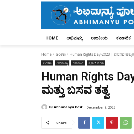
HOME
ಅಭಿಮನ್ಯು
ರಾಜಕೀಯ
ಕರ್ನಾಟಕ
Home
ಅಂಕಣ
Human Rights Day-2023 | ಮಾನವ ಹಕ್ಕುಗಳು
ಅಂಕಣ
ಅಭಿಮನ್ಯು
ಕರ್ನಾಟಕ
ಸ್ಪೆಷಲ್ ವರದಿ
Human Rights Day
ಮತ್ತು ಬಸವ ತತ್ವ
By
Abhimanyu Post
December 9, 2023
Share