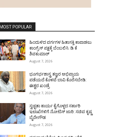
MOST POPULAR
ಹಿಂದುಳಿದ ವರ್ಗಗಳ ಹಿತಾಸಕ್ತಿ ಕಾಪಾಡಲು
ಕಾಂಗ್ರೆಸ್ ಪಕ್ಷಕ್ಕೆ ಬೆಂಬಲಿಸಿ: ಡಿ ಕೆ
ಶಿವಕುಮಾರ್
August 7, 2026
ಭೂಗರ್ಭಶಾಸ್ತ್ರ ತಜ್ಞರ ಅಭಿಪ್ರಾಯ
ಪಡೆಯದೆ ಕೊಳವೆ ಬಾವಿ ಕೊರೆಸಬೇಡಿ:
ಈಶ್ವರ ಖಂಡ್ರೆ
August 7, 2026
ಸ್ವಚ್ಛತಾ ಕಾರ್ಯ ಕೈಗೊಳ್ಳದ ಸರ್ಕಾರಿ
ಇಲಾಖೆಗಳಿಗೆ ನೋಟಿಸ್ ಜಾರಿ: ಸಚಿವ ಕೃಷ್ಣ
ಬೈರೇಗೌಡ
August 7, 2026