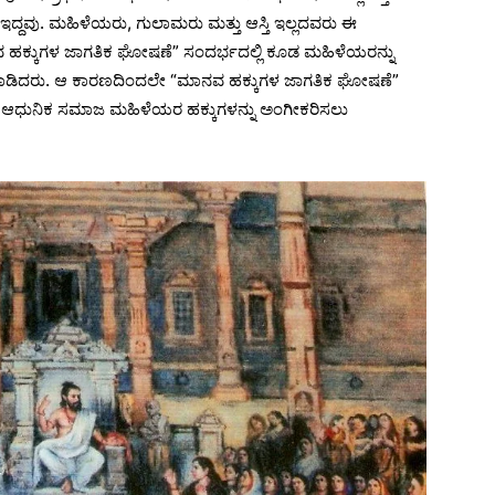
್ರ ಇದ್ದವು. ಮಹಿಳೆಯರು, ಗುಲಾಮರು ಮತ್ತು ಆಸ್ತಿ ಇಲ್ಲದವರು ಈ
 ಹಕ್ಕುಗಳ ಜಾಗತಿಕ ಘೋಷಣೆ” ಸಂದರ್ಭದಲ್ಲಿ ಕೂಡ ಮಹಿಳೆಯರನ್ನು
ನೆ ಮಾಡಿದರು. ಆ ಕಾರಣದಿಂದಲೇ “ಮಾನವ ಹಕ್ಕುಗಳ ಜಾಗತಿಕ ಘೋಷಣೆ”
ಆಧುನಿಕ ಸಮಾಜ ಮಹಿಳೆಯರ ಹಕ್ಕುಗಳನ್ನು ಅಂಗೀಕರಿಸಲು