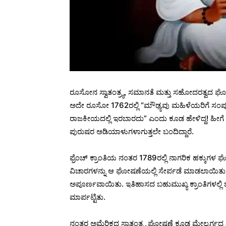
ರೂಸೋನ ಸ್ವಾತಂತ್ರ್ಯ, ಸಮಾನತೆ ಮತ್ತು ಸಹೋದರತ್ವದ ಘೋ
ಅದೇ ರೂಸೋ 1762ರಲ್ಲಿ “ಮೌಢ್ಯವು ಮಹಿಳೆಯರಿಗೆ ಸಂಪೂ
ರಾಜಕೀಯದಲ್ಲಿ ಇರಬಾರದು” ಎಂದು ಕೂಡ ಹೇಳಿದ್ದ! ಹೀಗೆ 
ಪುರುಷರ ಅಡಿಯಾಳುಗಳಾಗುತ್ತಲೇ ಬಂದಿದ್ದಾರೆ.
ಫ್ರೆಂಚ್ ಕ್ರಾಂತಿಯ ನಂತರ 1789ರಲ್ಲಿ ನಾಗರಿಕ ಹಕ್ಕ
ವಿಚಾರಗಳನ್ನು ಆ ಘೋಷಣೆಯಲ್ಲಿ ಸೇರ್ಪಡೆ ಮಾಡಲಾಯಿತ
ಅಪೂರ್ಣವಾಯಿತು. ಇತಿಹಾಸದ ಬಹುಮುಖ್ಯ ಕ್ರಾಂತಿಗಳಲ್ಲಿ ಒಂ
ಮಾರ್ಪಟ್ಟಿತು.
ನಂತರ ಅಮೆರಿಕದ ಸ್ವಾತಂತ್ರ್ಯ ಘೋಷಣೆ ಕೂಡ ಮೇಲ್ವರ್ಗ