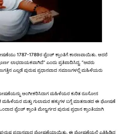
ಷಣೆಯು 1787-1789ರ ಫ್ರೆಂಚ್ ಕ್ರಾಂತಿಗೆ ಕಾರಣವಾಯಿತು. ಆದರೆ
ರ್ಣ ಲಾಭದಾಯಕವಾಗಿದೆ” ಎಂದು ಪ್ರತಿಪಾದಿಸಿದ್ದ. “ಅವರು
ಜಗತ್ತಿನ ಎಲ್ಲಡೆ ಪುರುಷ ಪ್ರಧಾನವಾದ ಸಮಾಜಗಳಲ್ಲಿ ಮಹಿಳೆಯರು
ುಗಳ ಘೋಷಣೆಯನ್ನು ಅಂಗೀಕರಿಸಿದಾಗ ಮಹಿಳೆಯರ ಕುರಿತ ರೂಸೋನ
ು! ಮಹಿಳೆಯರ ಮತ್ತು ಗುಲಾಮರ ಹಕ್ಕುಗಳ ಬಗ್ಗೆ ಮಾತನಾಡದ ಈ ಘೋಷಣೆ
ದಾದ ಫ್ರೆಂಚ್ ಕ್ರಾಂತಿ ಮೇಲ್ವರ್ಗದ ಪುರುಷ ಪ್ರಧಾನ ಕ್ರಾಂತಿಯಾಗಿ
ದ ಪುರುಷ ಪ್ರಧಾನವಾದ ಘೋಷಣೆಯಾಯಿತು. ಈ ಘೋಷಣೆಯಲ್ಲಿ ಎತ್ತಿಹಿಡಿದ