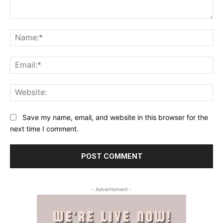
Comment:
Na
Ema
Web
Save my name, email, and website in this browser for the
next time I comment.
- Advertisment -