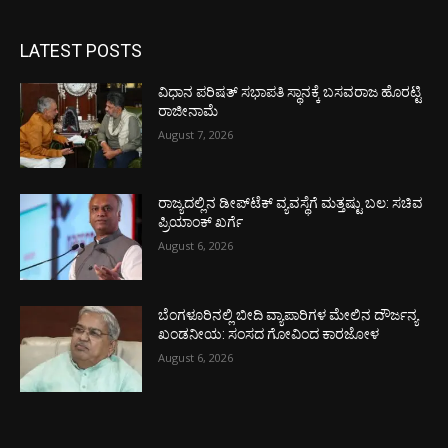
LATEST POSTS
ವಿಧಾನ ಪರಿಷತ್ ಸಭಾಪತಿ ಸ್ಥಾನಕ್ಕೆ ಬಸವರಾಜ ಹೊರಟ್ಟಿ
ರಾಜೀನಾಮೆ
August 7, 2026
ರಾಜ್ಯದಲ್ಲಿನ ಡೀಪ್‌ಟೆಕ್‌ ವ್ಯವಸ್ಥೆಗೆ ಮತ್ತಷ್ಟು ಬಲ: ಸಚಿವ
ಪ್ರಿಯಾಂಕ್ ಖರ್ಗೆ
August 6, 2026
ಬೆಂಗಳೂರಿನಲ್ಲಿ ಬೀದಿ ವ್ಯಾಪಾರಿಗಳ ಮೇಲಿನ ದೌರ್ಜನ್ಯ
ಖಂಡನೀಯ: ಸಂಸದ ಗೋವಿಂದ ಕಾರಜೋಳ
August 6, 2026