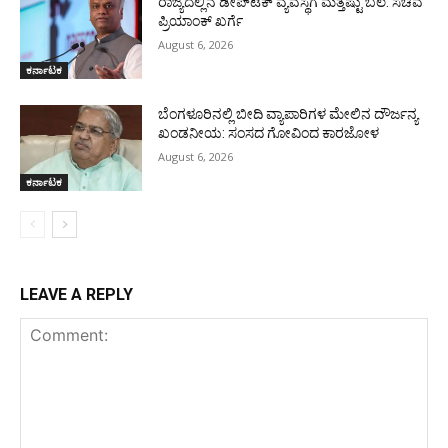
ರಾಜ್ಯದಲ್ಲಿನ ಡೀಪ್‌ಟೆಕ್‌ ವ್ಯವಸ್ಥೆಗೆ ಮತ್ತಷ್ಟು ಬಲ: ಸಚಿವ
ಪ್ರಿಯಾಂಕ್ ಖರ್ಗೆ
August 6, 2026
ಕರ್ನಾಟಕ
ಬೆಂಗಳೂರಿನಲ್ಲಿ ಬೀದಿ ವ್ಯಾಪಾರಿಗಳ ಮೇಲಿನ ದೌರ್ಜನ್ಯ
ಖಂಡನೀಯ: ಸಂಸದ ಗೋವಿಂದ ಕಾರಜೋಳ
August 6, 2026
ಕರ್ನಾಟಕ
LEAVE A REPLY