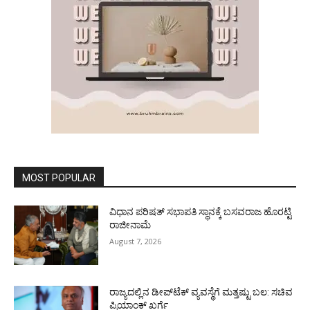
MOST POPULAR
ವಿಧಾನ ಪರಿಷತ್ ಸಭಾಪತಿ ಸ್ಥಾನಕ್ಕೆ ಬಸವರಾಜ ಹೊರಟ್ಟಿ
ರಾಜೀನಾಮೆ
August 7, 2026
ರಾಜ್ಯದಲ್ಲಿನ ಡೀಪ್‌ಟೆಕ್‌ ವ್ಯವಸ್ಥೆಗೆ ಮತ್ತಷ್ಟು ಬಲ: ಸಚಿವ
ಪ್ರಿಯಾಂಕ್ ಖರ್ಗೆ