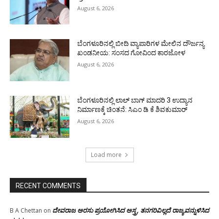
August 6, 2026
ಬೆಂಗಳೂರಿನಲ್ಲಿ ಬೀದಿ ವ್ಯಾಪಾರಿಗಳ ಮೇಲಿನ ದೌರ್ಜನ್ಯ
ಖಂಡನೀಯ: ಸಂಸದ ಗೋವಿಂದ ಕಾರಜೋಳ
August 6, 2026
ಬೆಂಗಳೂರಿನಲ್ಲಿ ಲಾಲ್ ಬಾಗ್ ಮಾದರಿ 3 ಉದ್ಯಾನ
ನಿರ್ಮಾಣಕ್ಕೆ ಚಿಂತನೆ: ಸಿಎಂ ಡಿ ಕೆ ಶಿವಕುಮಾರ್
August 6, 2026
Load more
RECENT COMMENTS
ದೇವರಾಜ ಅರಸು ಪ್ರಯೋಗಿಸಿದ ಅಸ್ತ್ರ, ತನಗರಿವಿಲ್ಲದೆ ರಾಜ್ಯವನ್ನುಳಿಸಿದ
B A Chettan
on