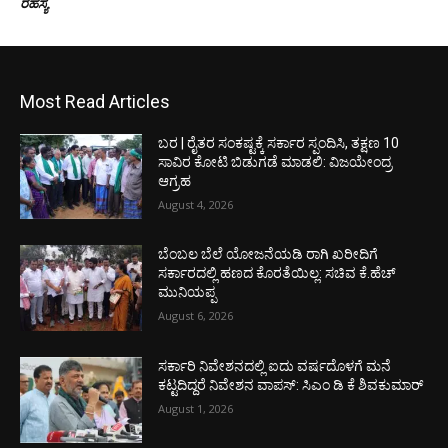
ರಹಸ್ಯ
Most Read Articles
ಬರ | ರೈತರ ಸಂಕಷ್ಟಕ್ಕೆ ಸರ್ಕಾರ ಸ್ಪಂದಿಸಿ, ತಕ್ಷಣ 10
ಸಾವಿರ ಕೋಟಿ ಬಿಡುಗಡೆ ಮಾಡಲಿ: ವಿಜಯೇಂದ್ರ
ಆಗ್ರಹ
August 4, 2026
ಬೆಂಬಲ ಬೆಲೆ ಯೋಜನೆಯಡಿ ರಾಗಿ ಖರೀದಿಗೆ
ಸರ್ಕಾರದಲ್ಲಿ ಹಣದ ಕೊರತೆಯಿಲ್ಲ: ಸಚಿವ ಕೆ.ಹೆಚ್
ಮುನಿಯಪ್ಪ
August 6, 2026
ಸರ್ಕಾರಿ ನಿವೇಶನದಲ್ಲಿ ಐದು ವರ್ಷದೊಳಗೆ ಮನೆ
ಕಟ್ಟದಿದ್ದರೆ ನಿವೇಶನ ವಾಪಸ್: ಸಿಎಂ ಡಿ ಕೆ ಶಿವಕುಮಾರ್
August 1, 2026