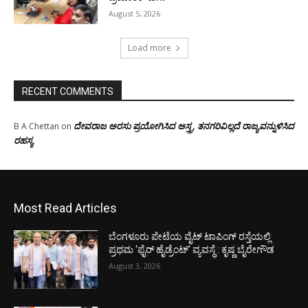
August 5, 2026
Load more
RECENT COMMENTS
ದೇವರಾಜ ಅರಸು ಪ್ರಯೋಗಿಸಿದ ಅಸ್ತ್ರ, ತನಗರಿವಿಲ್ಲದೆ ರಾಜ್ಯವನ್ನುಳಿಸಿದ
B A Chettan
on
ರಹಸ್ಯ
Most Read Articles
ಬೆಂಗಳೂರು ಪೇಟೆಯ ವೈಟ್ ಟಾಪಿಂಗ್ ರಸ್ತೆಯಲ್ಲಿ
ಪ್ರಥಮ ‘ಫೈರ್ ಹೈಡ್ರೆಂಟ್’ ವ್ಯವಸ್ಥೆ : ಕೃಷ್ಣ ಬೈರೇಗೌಡ
August 3, 2026