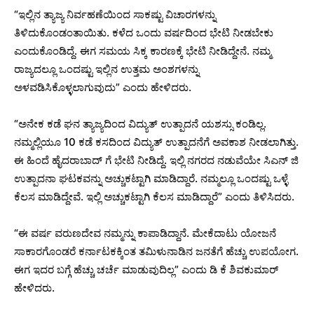
“ಇಲ್ಲಿನ ತ್ಯಾಜ್ಯ ನಿರ್ವಹಣೆಯಿಂದ ಸಾಕಷ್ಟು ವಿಚಾರಗಳನ್ನು
ತಿಳಿದುಕೊಂಡಂತಾಯಿತು. ಕಳೆದ ಒಂದು ವರ್ಷದಿಂದ ಭೇಟಿ ನೀಡಬೇಕು
ಎಂದುಕೊಂಡಿದ್ದೆ. ಈಗ ಸಮಯ ಸಿಕ್ಕ ಕಾರಣಕ್ಕೆ ಭೇಟಿ ನೀಡಿದ್ದೇನೆ. ನಮ್ಮ
ರಾಜ್ಯದಲ್ಲೂ ಒಂದಷ್ಟು ಇಲ್ಲಿನ ಉತ್ತಮ ಅಂಶಗಳನ್ನು
ಅಳವಡಿಸಿಕೊಳ್ಳಲಾಗುವುದು” ಎಂದು ಹೇಳಿದರು.
“ಅನೇಕ ಕಡೆ ಘನ ತ್ಯಾಜ್ಯದಿಂದ ವಿದ್ಯುತ್ ಉತ್ಪಾದನೆ ಯಶಸ್ಸು ಕಂಡಿಲ್ಲ.
ನಮ್ಮಲ್ಲಿಯೂ 10 ಕಡೆ ಕಸದಿಂದ ವಿದ್ಯುತ್ ಉತ್ಪಾದನೆಗೆ ಅವಕಾಶ ನೀಡಲಾಗಿತ್ತು.
ಈ ಹಿಂದೆ ಹೈದರಾಬಾದ್ ಗೆ ಭೇಟಿ ನೀಡಿದ್ದೆ. ಇಲ್ಲಿ ನಗರದ ನಡುವೆಯೇ ಸಿಎನ್ ಜಿ
ಉತ್ಪಾದನಾ ಘಟಕವನ್ನು ಅಚ್ಚುಕಟ್ಟಾಗಿ ಮಾಡಿದ್ದಾರೆ. ನಮ್ಮಲ್ಲೂ ಒಂದಷ್ಟು ಒಳ್ಳೆ
ಕೆಲಸ ಮಾಡಿದ್ದೇವೆ. ಇಲ್ಲಿ ಅಚ್ಚುಕಟ್ಟಾಗಿ ಕೆಲಸ ಮಾಡಿದ್ದಾರೆ” ಎಂದು ತಿಳಿಸಿದರು.
“ಈ ವರ್ಷ ವರುಣದೇವ ನಮ್ಮನ್ನು ಕಾಪಾಡಿದ್ದಾನೆ. ಮೇಕೆದಾಟು ಯೋಜನೆ
ಸಾಕಾರಗೊಂಡರೆ ಕರ್ನಾಟಕಕ್ಕಿಂತ ತಮಿಳುನಾಡಿನ ಜನತೆಗೆ ಹೆಚ್ಚು ಉಪಯೋಗ.
ಈಗ ಇದರ ಬಗ್ಗೆ ಹೆಚ್ಚು ಚರ್ಚೆ ಮಾಡುವುದಿಲ್ಲ” ಎಂದು ಡಿ ಕೆ ಶಿವಕುಮಾರ್
ಹೇಳಿದರು.