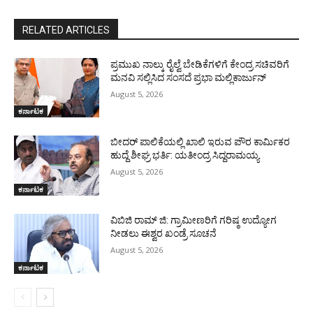
RELATED ARTICLES
ಪ್ರಮುಖ ನಾಲ್ಕು ರೈಲ್ವೆ ಬೇಡಿಕೆಗಳಿಗೆ ಕೇಂದ್ರ ಸಚಿವರಿಗೆ
ಮನವಿ ಸಲ್ಲಿಸಿದ ಸಂಸದೆ ಪ್ರಭಾ ಮಲ್ಲಿಕಾರ್ಜುನ್
August 5, 2026
ಕರ್ನಾಟಕ
ಬೀದರ್ ಪಾಲಿಕೆಯಲ್ಲಿ ಖಾಲಿ ಇರುವ ಪೌರ ಕಾರ್ಮಿಕರ
ಹುದ್ದೆ ಶೀಘ್ರ ಭರ್ತಿ: ಯತೀಂದ್ರ ಸಿದ್ದರಾಮಯ್ಯ
August 5, 2026
ಕರ್ನಾಟಕ
ವಿಬಿಜಿ ರಾಮ್ ಜಿ: ಗ್ರಾಮೀಣರಿಗೆ ಗರಿಷ್ಠ ಉದ್ಯೋಗ
ನೀಡಲು ಈಶ್ವರ ಖಂಡ್ರೆ ಸೂಚನೆ
August 5, 2026
ಕರ್ನಾಟಕ