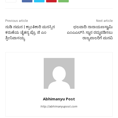
Previous article
Next article
ನುಡಿ ನಮನ | ಕ್ರಾಂತಿಕಾರಿ ಮನಸ್ಸಿನ
ಛಲವಾದಿ ನಾರಾಯಣಸ್ವಾಮಿ
ಕರುಣೆಯ ಚೈತನ್ಯ ಪ್ರೊ. ಜಿ ಎಂ
ಎಂಎಎಲ್‌ಸಿ ಸ್ಥಾನ ರದ್ದುಪಡಿಸಲು
ಶ್ರೀನಿವಾಸಯ್ಯ
ರಾಜ್ಯಪಾಲರಿಗೆ ಮನವಿ
Abhimanyu Post
http://abhimanyupost.com