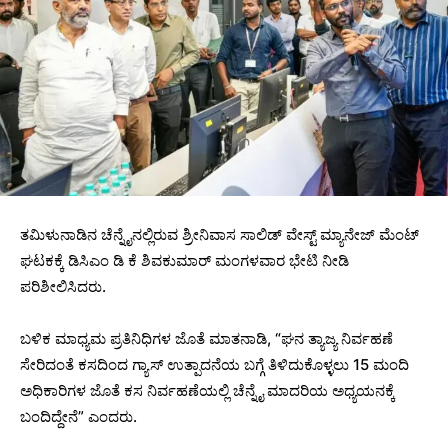
‌ತಮಿಳುನಾಡಿನ ಚೆನ್ನೈನಲ್ಲಿರುವ ಶ್ರೀನಿವಾಸ ಸಾಲಿಡ್ ವೇಸ್ಟ್ ಮ್ಯಾನೇಜ್ ಮೆಂಟ್
ಘಟಕಕ್ಕೆ ಡಿಸಿಎಂ ಡಿ ಕೆ ಶಿವಕುಮಾರ್‌ ಮಂಗಳವಾರ ಭೇಟಿ ನೀಡಿ
ಪರಿಶೀಲಿಸಿದರು.
ಬಳಿಕ ಮಾಧ್ಯಮ ಪ್ರತಿನಿಧಿಗಳ ಜೊತೆ ಮಾತನಾಡಿ, “ಘನ ತ್ಯಾಜ್ಯ ನಿರ್ವಹಣೆ
ಸೇರಿದಂತೆ ಕಸದಿಂದ ಗ್ಯಾಸ್ ಉತ್ಪಾದನೆಯ ಬಗ್ಗೆ ತಿಳಿದುಕೊಳ್ಳಲು 15 ಮಂದಿ
ಅಧಿಕಾರಿಗಳ ಜೊತೆ ಕಸ ನಿರ್ವಹಣೆಯಲ್ಲಿ ಚೆನ್ನೈ ಮಾದರಿಯ ಅಧ್ಯಯನಕ್ಕೆ
ಬಂದಿದ್ದೇನೆ” ಎಂದರು.