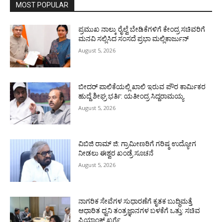
MOST POPULAR
ಪ್ರಮುಖ ನಾಲ್ಕು ರೈಲ್ವೆ ಬೇಡಿಕೆಗಳಿಗೆ ಕೇಂದ್ರ ಸಚಿವರಿಗೆ
ಮನವಿ ಸಲ್ಲಿಸಿದ ಸಂಸದೆ ಪ್ರಭಾ ಮಲ್ಲಿಕಾರ್ಜುನ್
August 5, 2026
ಬೀದರ್ ಪಾಲಿಕೆಯಲ್ಲಿ ಖಾಲಿ ಇರುವ ಪೌರ ಕಾರ್ಮಿಕರ
ಹುದ್ದೆ ಶೀಘ್ರ ಭರ್ತಿ: ಯತೀಂದ್ರ ಸಿದ್ದರಾಮಯ್ಯ
August 5, 2026
ವಿಬಿಜಿ ರಾಮ್ ಜಿ: ಗ್ರಾಮೀಣರಿಗೆ ಗರಿಷ್ಠ ಉದ್ಯೋಗ
ನೀಡಲು ಈಶ್ವರ ಖಂಡ್ರೆ ಸೂಚನೆ
August 5, 2026
ನಾಗರಿಕ ಸೇವೆಗಳ ಸುಧಾರಣೆಗೆ ಕೃತಕ ಬುದ್ಧಿಮತ್ತೆ
ಆಧಾರಿತ ಧ್ವನಿ ತಂತ್ರಜ್ಞಾನಗಳ ಬಳಕೆಗೆ ಒತ್ತು: ಸಚಿವ
ಪ್ರಿಯಾಂಕ್ ಖರ್ಗೆ