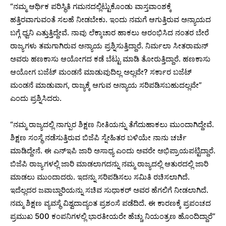
“ನಮ್ಮ ಆರ್ಥಿಕ ಪರಿಸ್ಥಿತಿ ಗಮನದಲ್ಲಿಟ್ಟುಕೊಂಡು ವಾಸ್ತವಾಂಶಕ್ಕೆ
ಹತ್ತಿರವಾಗುವಂತೆ ಸಲಹೆ ನೀಡಬೇಕು. ಇಂದು ನಮಗೆ ಆಗುತ್ತಿರುವ ಅನ್ಯಾಯದ
ಬಗ್ಗೆ ಧ್ವನಿ ಎತ್ತುತ್ತಿದ್ದೇವೆ. ನಾವು ಲೆಕ್ಕಾಚಾರ ಹಾಕಲು ಆರಂಭಿಸಿದ ನಂತರ ಬೇರೆ
ರಾಜ್ಯಗಳು ತಮಗಾಗಿರುವ ಅನ್ಯಾಯ ಪ್ರಶ್ನಿಸುತ್ತಿದ್ದಾರೆ. ನಿರ್ಮಲಾ ಸೀತರಾಮನ್
ಅವರು ಹಣಕಾಸು ಆಯೋಗದ ಕಡೆ ಬೆಟ್ಟು ಮಾಡಿ ತೋರುತ್ತಿದ್ದಾರೆ. ಹಣಕಾಸು
ಆಯೋಗ ಬಜೆಟ್ ಮಂಡನೆ ಮಾಡುವುದಿಲ್ಲ ಅಲ್ಲವೇ? ಸರ್ಕಾರ ಬಜೆಟ್
ಮಂಡನೆ ಮಾಡುವಾಗ, ರಾಜ್ಯಕ್ಕೆ ಆಗುವ ಅನ್ಯಾಯ ಸರಿಪಡಿಸಬಹುದಲ್ಲವೇ”
ಎಂದು ಪ್ರಶ್ನಿಸಿದರು.
“ನಮ್ಮ ರಾಜ್ಯದಲ್ಲಿ ನಾಗ್ಪುರ ಶಿಕ್ಷಣ ನೀತಿಯನ್ನು ತೆಗೆದುಹಾಕಲು ಮುಂದಾಗಿದ್ದೇವೆ.
ಶಿಕ್ಷಣ ಸಂಸ್ಥೆ ನಡೆಸುತ್ತಿರುವ ಬಿಜೆಪಿ ಸ್ನೇಹಿತರ ಬಳಿಯೇ ನಾನು ಚರ್ಚೆ
ಮಾಡಿದ್ದೇನೆ. ಈ ಎನ್ಇಪಿ ಜಾರಿ ಅಸಾಧ್ಯ ಎಂದು ಅವರೇ ಅಭಿಪ್ರಾಯಪಟ್ಟಿದ್ದಾರೆ.
ಬಿಜೆಪಿ ರಾಜ್ಯಗಳಲ್ಲಿ ಜಾರಿ ಮಾಡಲಾಗದನ್ನು ನಮ್ಮ ರಾಜ್ಯದಲ್ಲಿ ಆತುರದಲ್ಲಿ ಜಾರಿ
ಮಾಡಲು ಮುಂದಾದರು. ಇದನ್ನು ಸರಿಪಡಿಸಲು ಸಮಿತಿ ರಚಿಸಲಾಗಿದೆ.
ಇದೆಲ್ಲದರ ಜವಾಬ್ದಾರಿಯನ್ನು ಸಚಿವ ಸುಧಾಕರ್ ಅವರ ಹೆಗಲಿಗೆ ನೀಡಲಾಗಿದೆ.
ನಮ್ಮ ಶಿಕ್ಷಣ ವ್ಯವಸ್ಥೆ ವಿಶ್ವದಾದ್ಯಂತ ಪ್ರಶಂಸೆ ಪಡೆದಿದೆ. ಈ ಕಾರಣಕ್ಕೆ ಪ್ರಪಂಚದ
ಪ್ರಮುಖ 500 ಕಂಪನಿಗಳಲ್ಲಿ ಭಾರತೀಯರೇ ಹೆಚ್ಚು ನಿಯಂತ್ರಣ ಹೊಂದಿದ್ದಾರೆ”