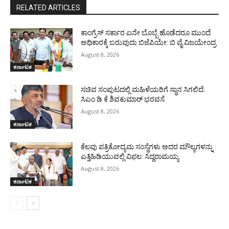
RELATED ARTICLES
ಕಾಂಗ್ರೆಸ್ ಸರ್ಕಾರ ಏನೇ ಬೊಬ್ಬೆ ಹೊಡೆದರೂ ಮುಂದೆ
ಅಧಿಕಾರಕ್ಕೆ ಬರುವುದು ಬಿಜೆಪಿಯೇ: ಬಿ ವೈ ವಿಜಯೇಂದ್ರ
August 8, 2026
ಕರ್ನಾಟಕ
ಸಚಿವ ಸಂಪುಟದಲ್ಲಿ ಮಹಿಳೆಯರಿಗೆ ಸ್ಥಾನ ಸಿಗಲಿದೆ:
ಸಿಎಂ ಡಿ ಕೆ ಶಿವಕುಮಾರ್ ಭರವಸೆ
August 8, 2026
ಕರ್ನಾಟಕ
ಕೆಲವು ಪತ್ರಿಕೋದ್ಯಮ ಸಂಸ್ಥೆಗಳು ಅದರ ಮೌಲ್ಯಗಳನ್ನು
ಎತ್ತಿಹಿಡಿಯುವಲ್ಲಿ ವಿಫಲ: ಸಿದ್ದರಾಮಯ್ಯ
August 8, 2026
ಕರ್ನಾಟಕ