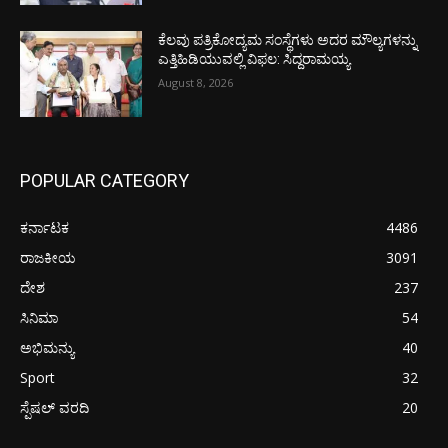
ಕೆಲವು ಪತ್ರಿಕೋದ್ಯಮ ಸಂಸ್ಥೆಗಳು ಅದರ ಮೌಲ್ಯಗಳನ್ನು
ಎತ್ತಿಹಿಡಿಯುವಲ್ಲಿ ವಿಫಲ: ಸಿದ್ದರಾಮಯ್ಯ
August 8, 2026
POPULAR CATEGORY
ಕರ್ನಾಟಕ
4486
ರಾಜಕೀಯ
3091
ದೇಶ
237
ಸಿನಿಮಾ
54
ಅಭಿಮನ್ಯು
40
Sport
32
ಸ್ಪೆಷಲ್ ವರದಿ
20