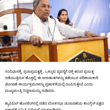
ಸಂವಿಧಾನಕ್ಕೆ, ಪ್ರಜಾಪ್ರಭುತ್ವಕ್ಕೆ , ಒಕ್ಕೂಟ ವ್ಯವಸ್ಥೆಗೆ ಧಕ್ಕೆ ತರುವ ಪ್ರಯತ್ನ
ನಡೆಯುತ್ತಿರುವ ಹೊತ್ತಲ್ಲಿ, ಈ ಅನಾಹುತಗಳನ್ನು ತಡೆಯುವ ಪರಿಣಾಮಕಾರಿ
ಘೋಷಣೆ-ಕಾರ್ಯಕ್ರಮಗಳನ್ನು ಪ್ರಣಾಳಿಕೆಯಲ್ಲಿ ರೂಪಿಸುತ್ತೇವೆ ಎಂದು
ಮುಖ್ಯಮಂತ್ರಿ ಸಿದ್ದರಾಮಯ್ಯ ನುಡಿದರು.
ಕ್ಯಾಪಿಟಲ್ ಹೋಟೆಲ್‌ನಲ್ಲಿ ನಡೆದ ಲೋಕಸಭಾ ಚುನಾವಣೆಯ ಕಾಂಗ್ರೆಸ್ ಪಕ್ಷದ
ಪ್ರಣಾಳಿಕೆ ಸಮಿತಿ ಸಭೆಯಲ್ಲಿ ಮಾತನಾಡಿದರು.