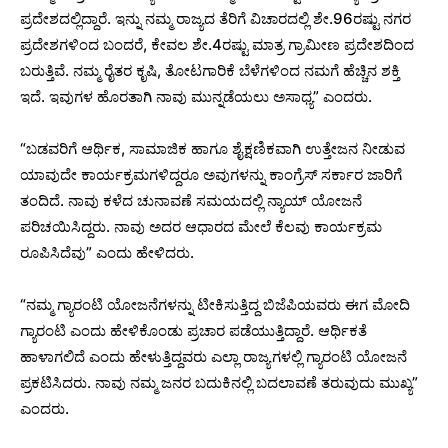
ಪ್ರದೇಶದಲ್ಲಿದ್ದಾರೆ. ಇನ್ನು ನಮ್ಮ ರಾಜ್ಯದ ತೆರಿಗೆ ವಿಚಾರದಲ್ಲಿ ಶೇ.96ರಷ್ಟು ನಗರ
ಪ್ರದೇಶಗಳಿಂದ ಬಂದರೆ, ಕೇವಲ ಶೇ.4ರಷ್ಟು ಮಾತ್ರ ಗ್ರಾಮೀಣ ಪ್ರದೇಶದಿಂದ
ಬರುತ್ತಿವೆ. ನಮ್ಮ ರೈತರ ಕೃಷಿ, ತೋಟಗಾರಿಕೆ ಬೆಳೆಗಳಿಂದ ನಮಗೆ ಹೆಚ್ಚಿನ ಶಕ್ತಿ
ಇದೆ. ಇವುಗಳ ಹೊರತಾಗಿ ನಾವು ಮುನ್ನಡೆಯಲು ಅಸಾಧ್ಯ” ಎಂದರು.
“ಬಡವರಿಗೆ ಆರ್ಥಿಕ, ಸಾಮಾಜಿಕ ಹಾಗೂ ಶೈಕ್ಷಣಿಕವಾಗಿ ಉತ್ತೇಜನ ನೀಡುವ
ಯಾವುದೇ ಕಾರ್ಯಕ್ರಮಗಳಿದ್ದರೂ ಅವುಗಳನ್ನು ಕಾಂಗ್ರೆಸ್ ಸರ್ಕಾರ ಜಾರಿಗೆ
ತಂದಿದೆ. ನಾವು ಕಳೆದ ಚುನಾವಣೆ ಸಮಯದಲ್ಲಿ ನ್ಯಾಯ್ ಯೋಜನೆ
ಪರಿಚಯಿಸಿದ್ದರು. ನಾವು ಅದರ ಆಧಾರದ ಮೇಲೆ ಕೆಲವು ಕಾರ್ಯಕ್ರಮ
ರೂಪಿಸಿದೆವು” ಎಂದು ಹೇಳಿದರು.
“ನಮ್ಮ ಗ್ಯಾರಂಟಿ ಯೋಜನೆಗಳನ್ನು ಟೀಕಿಸುತ್ತಿದ್ದ ಬಿಜೆಪಿಯವರು ಈಗ ಮೋದಿ
ಗ್ಯಾರಂಟಿ ಎಂದು ಹೇಳಿಕೊಂಡು ಪ್ರಚಾರ ಪಡೆಯುತ್ತಿದ್ದಾರೆ. ಆರ್ಥಿಕತೆ
ಹಾಳಾಗಲಿದೆ ಎಂದು ಹೇಳುತ್ತಿದ್ದವರು ಎಲ್ಲಾ ರಾಜ್ಯಗಳಲ್ಲಿ ಗ್ಯಾರಂಟಿ ಯೋಜನೆ
ಪ್ರಕಟಿಸಿದರು. ನಾವು ನಮ್ಮ ಜನರ ಬದುಕಿನಲ್ಲಿ ಬದಲಾವಣೆ ತರುವುದು ಮುಖ್ಯ”
ಎಂದರು.