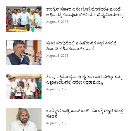
ಕಾಂಗ್ರೆಸ್ ಸರ್ಕಾರ ಏನೇ ಬೊಬ್ಬೆ ಹೊಡೆದರೂ ಮುಂದೆ
ಅಧಿಕಾರಕ್ಕೆ ಬರುವುದು ಬಿಜೆಪಿಯೇ: ಬಿ ವೈ ವಿಜಯೇಂದ್ರ
August 8, 2026
ಸಚಿವ ಸಂಪುಟದಲ್ಲಿ ಮಹಿಳೆಯರಿಗೆ ಸ್ಥಾನ ಸಿಗಲಿದೆ:
ಸಿಎಂ ಡಿ ಕೆ ಶಿವಕುಮಾರ್ ಭರವಸೆ
August 8, 2026
ಕೆಲವು ಪತ್ರಿಕೋದ್ಯಮ ಸಂಸ್ಥೆಗಳು ಅದರ ಮೌಲ್ಯಗಳನ್ನು
ಎತ್ತಿಹಿಡಿಯುವಲ್ಲಿ ವಿಫಲ: ಸಿದ್ದರಾಮಯ್ಯ
August 8, 2026
ಉದ್ಯೋಗ ಖಾತ್ರಿ: ಜಾಬ್ ಕಾರ್ಡ್ ಮೇಳಕ್ಕೆ ಈಶ್ವರ ಖಂಡ್ರೆ
ಸೂಚನೆ
August 8, 2026