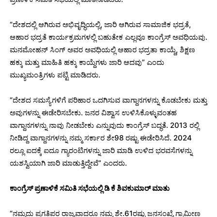
“ದೇಶದಲ್ಲಿ ಆಗಿರುವ ಅಭಿವೃದ್ಧಿಯಲ್ಲಿ, ಜಾರಿ ಆಗಿರುವ ಸಾಮಾಜಿಕ ಭದ್ರತೆ,
ಆಹಾರ ಭದ್ರತೆ ಕಾರ್ಯಕ್ರಮಗಳಲ್ಲಿ ಬಹುತೇಕ ಎಲ್ಲವೂ ಕಾಂಗ್ರೆಸ್ ಅವಧಿಯವು.
ಮನಮೋಹನ್ ಸಿಂಗ್ ಅವರ ಅವಧಿಯಲ್ಲಿ ಆಹಾರ ಭದ್ರತಾ ಕಾಯ್ದೆ, ಶಿಕ್ಷಣ
ಹಕ್ಕು ಮತ್ತು ಮಾಹಿತಿ ಹಕ್ಕು ಕಾಯ್ದೆಗಳು ಜಾರಿ ಆದವು” ಎಂದು
ಮುಖ್ಯಮಂತ್ರಿಗಳು ಪಟ್ಟಿ ಮಾಡಿದರು.
“ದೇಶದ ಸಮಸ್ಯೆಗಳಿಗೆ ಪರಿಹಾರ ಒದಗಿಸುವ ವಾಗ್ದಾನಗಳನ್ನು ಕೊಡಬೇಕು ಮತ್ತು
ಅವುಗಳನ್ನು ಈಡೇರಿಸಬೇಕು. ಜನರ ವಿಶ್ವಾಸ ಉಳಿಸಿಕೊಳ್ಳುವಂತಹ
ವಾಗ್ದಾನಗಳನ್ನು ನಾವು ನೀಡಬೇಕು ಎನ್ನುವುದು ಕಾಂಗ್ರೆಸ್ ಬದ್ಧತೆ. 2013 ರಲ್ಲಿ
ನೀಡಿದ್ದ ವಾಗ್ದಾನಗಳನ್ನು ನಮ್ಮ ಸರ್ಕಾರ ಶೇ98 ರಷ್ಟು ಈಡೇರಿಸಿದೆ. 2024
ರಲ್ಲೂ ಐದಕ್ಕೆ ಐದೂ ಗ್ಯಾರಂಟಿಗಳನ್ನು ಜಾರಿ ಮಾಡಿ ಉಳಿದ ಭರವಸೆಗಳನ್ನು
ಯಶಸ್ವಿಯಾಗಿ ಜಾರಿ ಮಾಡುತ್ತಿದ್ದೇವೆ” ಎಂದರು.
ಕಾಂಗ್ರೆಸ್ ಪ್ರಣಾಳಿಕೆ ಸಮಿತಿ ಸಭೆಯಲ್ಲಿ ಡಿ ಕೆ ಶಿವಕುಮಾರ್ ಮಾತು
“ನಮ್ಮದು ಪ್ರಗತಿಪರ ರಾಜ್ಯವಾದರೂ ನಮ್ಮ ಶೇ.61ರಷ್ಟು ಜನಸಂಖ್ಯೆ ಗ್ರಾಮೀಣ