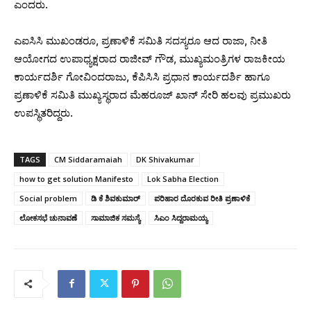
ಎಂದರು.
ಎಐಸಿಸಿ ಮುಖಂಡರೂ, ಪ್ರಣಾಳಿಕೆ ಸಮಿತಿ ಸದಸ್ಯರೂ ಆದ ರಾಜಾ, ನೀತಿ
ಆಯೋಗದ ಉಪಾಧ್ಯಕ್ಷರಾದ ರಾಜೀವ್ ಗೌಡ, ಮುಖ್ಯಮಂತ್ರಿಗಳ ರಾಜಕೀಯ
ಕಾರ್ಯದರ್ಶಿ ಗೋವಿಂದರಾಜು, ಕೆಪಿಸಿಸಿ ಪ್ರಧಾನ ಕಾರ್ಯದರ್ಶಿ ಹಾಗೂ
ಪ್ರಣಾಳಿಕೆ ಸಮಿತಿ ಮುಖ್ಯಸ್ಥರಾದ ಮೆಹರೂಜ್ ಖಾನ್ ಸೇರಿ ಹಲವು ಪ್ರಮುಖರು
ಉಪಸ್ಥಿತರಿದ್ದರು.‌
TAGS
CM Siddaramaiah
DK Shivakumar
how to get solution Manifesto
Lok Sabha Election
Social problem
ಡಿ ಕೆ ಶಿವಕುಮಾರ್
ಪರಿಹಾರ ದೊರಕುವ ರೀತಿ ಪ್ರಣಾಳಿಕೆ
ಲೋಕಸಭೆ ಚುನಾವಣೆ
ಸಾಮಾಜಿಕ‌ ಸಮಸ್ಯೆ
ಸಿಎಂ ಸಿದ್ದರಾಮಯ್ಯ