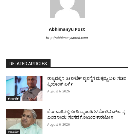
Abhimanyu Post
http://abhimanyupost.com
RELATED ARTICLES
ರಾಜ್ಯದಲ್ಲಿನ ಡೀಪ್‌ಟೆಕ್‌ ವ್ಯವಸ್ಥೆಗೆ ಮತ್ತಷ್ಟು ಬಲ: ಸಚಿವ
ಪ್ರಿಯಾಂಕ್ ಖರ್ಗೆ
August 6, 2026
ಕರ್ನಾಟಕ
ಬೆಂಗಳೂರಿನಲ್ಲಿ ಬೀದಿ ವ್ಯಾಪಾರಿಗಳ ಮೇಲಿನ ದೌರ್ಜನ್ಯ
ಖಂಡನೀಯ: ಸಂಸದ ಗೋವಿಂದ ಕಾರಜೋಳ
August 6, 2026
ಕರ್ನಾಟಕ