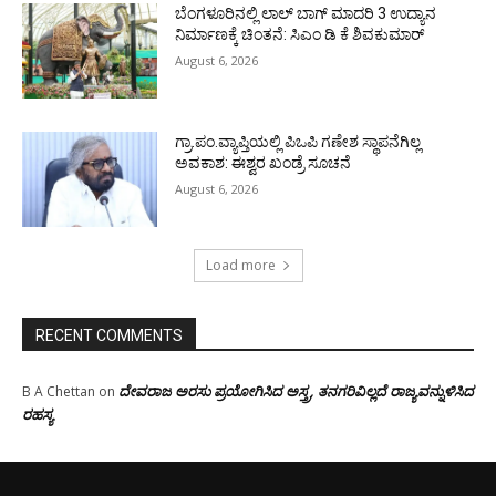
ಬೆಂಗಳೂರಿನಲ್ಲಿ ಲಾಲ್ ಬಾಗ್ ಮಾದರಿ 3 ಉದ್ಯಾನ
ನಿರ್ಮಾಣಕ್ಕೆ ಚಿಂತನೆ: ಸಿಎಂ ಡಿ ಕೆ ಶಿವಕುಮಾರ್
August 6, 2026
ಗ್ರಾ.ಪಂ.ವ್ಯಾಪ್ತಿಯಲ್ಲಿ ಪಿಒಪಿ ಗಣೇಶ ಸ್ಥಾಪನೆಗಿಲ್ಲ
ಅವಕಾಶ: ಈಶ್ವರ ಖಂಡ್ರೆ ಸೂಚನೆ
August 6, 2026
Load more
RECENT COMMENTS
ದೇವರಾಜ ಅರಸು ಪ್ರಯೋಗಿಸಿದ ಅಸ್ತ್ರ, ತನಗರಿವಿಲ್ಲದೆ ರಾಜ್ಯವನ್ನುಳಿಸಿದ
B A Chettan
on
ರಹಸ್ಯ