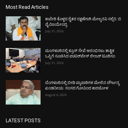
Most Read Articles
ಕಾವೇರಿ ಕೊಳ್ಳದ ರೈತರ ರಕ್ಷಣೆಗಾಗಿ ಮೇಲ್ಮನವಿ ಸಲ್ಲಿಸಿ: ಬಿ
ವೈ ವಿಜಯೇಂದ್ರ
July 31, 2026
ಮಂಗಳೂರಿನಲ್ಲಿ ಕ್ರೂಸ್ ಸೇವೆ ಆರಂಭಿಸಲು ತಾತ್ವಿಕ
ಒಪ್ಪಿಗೆ ಸೂಚಿಸಿದ ವಾಟರ್‌ವೇಸ್ ಲೀಜರ್ ಟೂರಿಸಂ
July 31, 2026
ಬೆಂಗಳೂರಿನಲ್ಲಿ ಬೀದಿ ವ್ಯಾಪಾರಿಗಳ ಮೇಲಿನ ದೌರ್ಜನ್ಯ
ಖಂಡನೀಯ: ಸಂಸದ ಗೋವಿಂದ ಕಾರಜೋಳ
August 6, 2026
LATEST POSTS