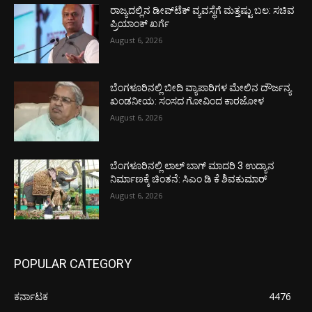
ರಾಜ್ಯದಲ್ಲಿನ ಡೀಪ್‌ಟೆಕ್‌ ವ್ಯವಸ್ಥೆಗೆ ಮತ್ತಷ್ಟು ಬಲ: ಸಚಿವ
ಪ್ರಿಯಾಂಕ್ ಖರ್ಗೆ
August 6, 2026
ಬೆಂಗಳೂರಿನಲ್ಲಿ ಬೀದಿ ವ್ಯಾಪಾರಿಗಳ ಮೇಲಿನ ದೌರ್ಜನ್ಯ
ಖಂಡನೀಯ: ಸಂಸದ ಗೋವಿಂದ ಕಾರಜೋಳ
August 6, 2026
ಬೆಂಗಳೂರಿನಲ್ಲಿ ಲಾಲ್ ಬಾಗ್ ಮಾದರಿ 3 ಉದ್ಯಾನ
ನಿರ್ಮಾಣಕ್ಕೆ ಚಿಂತನೆ: ಸಿಎಂ ಡಿ ಕೆ ಶಿವಕುಮಾರ್
August 6, 2026
POPULAR CATEGORY
ಕರ್ನಾಟಕ
4476