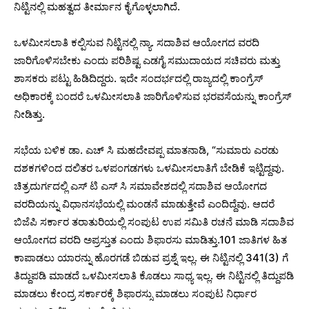
ನಿಟ್ಟಿನಲ್ಲಿ ಮಹತ್ವದ ತೀರ್ಮಾನ ಕೈಗೊಳ್ಳಲಾಗಿದೆ.
ಒಳಮೀಸಲಾತಿ ಕಲ್ಪಿಸುವ ನಿಟ್ಟಿನಲ್ಲಿ ನ್ಯಾ. ಸದಾಶಿವ ಆಯೋಗದ ವರದಿ
ಜಾರಿಗೊಳಿಸಬೇಕು ಎಂದು ಪರಿಶಿಷ್ಟ ಎಡಗೈ ಸಮುದಾಯದ ಸಚಿವರು ಮತ್ತು
ಶಾಸಕರು ಪಟ್ಟು ಹಿಡಿದಿದ್ದರು. ಇದೇ ಸಂದರ್ಭದಲ್ಲಿ ರಾಜ್ಯದಲ್ಲಿ ಕಾಂಗ್ರೆಸ್
ಅಧಿಕಾರಕ್ಕೆ ಬಂದರೆ ಒಳಮೀಸಲಾತಿ ಜಾರಿಗೊಳಿಸುವ ಭರವಸೆಯನ್ನು ಕಾಂಗ್ರೆಸ್‌
ನೀಡಿತ್ತು.
ಸಭೆಯ ಬಳಿಕ ಡಾ. ಎಚ್ ಸಿ ಮಹದೇವಪ್ಪ ಮಾತನಾಡಿ, “ಸುಮಾರು ಎರಡು
ದಶಕಗಳಿಂದ ದಲಿತರ ಒಳಪಂಗಡಗಳು ಒಳ‌ಮೀಸಲಾತಿಗೆ ಬೇಡಿಕೆ ಇಟ್ಟಿದ್ದವು.
ಚಿತ್ರದುರ್ಗದಲ್ಲಿ ಎಸ್ ಟಿ ಎಸ್ ಸಿ ಸಮಾವೇಶದಲ್ಲಿ ಸದಾಶಿವ ಆಯೋಗದ
ವರದಿಯನ್ನು ವಿಧಾನಸಭೆಯಲ್ಲಿ ಮಂಡನೆ ಮಾಡುತ್ತೇವೆ ಎಂದಿದ್ದೆವು. ಆದರೆ
ಬಿಜೆಪಿ ಸರ್ಕಾರ ತರಾತುರಿಯಲ್ಲಿ ಸಂಪುಟ ಉಪ ಸಮಿತಿ ರಚನೆ ಮಾಡಿ ಸದಾಶಿವ
ಆಯೋಗದ ವರದಿ ಅಪ್ರಸ್ತುತ ಎಂದು ಶಿಫಾರಸು ಮಾಡಿತ್ತು.101 ಜಾತಿಗಳ ಹಿತ
ಕಾಪಾಡಲು ಯಾರನ್ನು ಹೊರಗಡೆ ಬಿಡುವ ಪ್ರಶ್ನೆ ಇಲ್ಲ. ಈ ನಿಟ್ಟಿನಲ್ಲಿ 341(3) ಗೆ
ತಿದ್ದುಪಡಿ ಮಾಡದೆ ಒಳ‌ಮೀಸಲಾತಿ ಕೊಡಲು ಸಾಧ್ಯ ಇಲ್ಲ. ಈ ನಿಟ್ಟಿನಲ್ಲಿ ತಿದ್ದುಪಡಿ
ಮಾಡಲು ಕೇಂದ್ರ ಸರ್ಕಾರಕ್ಕೆ ಶಿಫಾರಸ್ಸು ಮಾಡಲು ಸಂಪುಟ ನಿರ್ಧಾರ