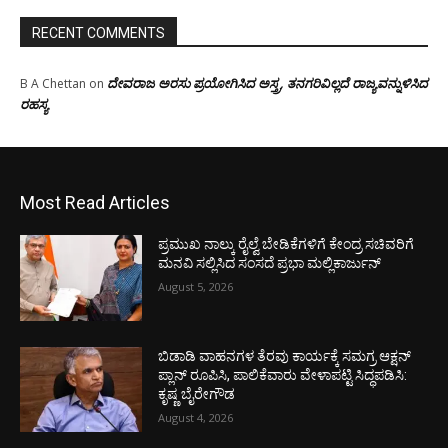
RECENT COMMENTS
ದೇವರಾಜ ಅರಸು ಪ್ರಯೋಗಿಸಿದ ಅಸ್ತ್ರ, ತನಗರಿವಿಲ್ಲದೆ ರಾಜ್ಯವನ್ನುಳಿಸಿದ
B A Chettan
on
ರಹಸ್ಯ
Most Read Articles
ಪ್ರಮುಖ ನಾಲ್ಕು ರೈಲ್ವೆ ಬೇಡಿಕೆಗಳಿಗೆ ಕೇಂದ್ರ ಸಚಿವರಿಗೆ
ಮನವಿ ಸಲ್ಲಿಸಿದ ಸಂಸದೆ ಪ್ರಭಾ ಮಲ್ಲಿಕಾರ್ಜುನ್
August 5, 2026
ಬಿಡಾಡಿ ವಾಹನಗಳ ತೆರವು ಕಾರ್ಯಕ್ಕೆ ಸಮಗ್ರ ಆಕ್ಷನ್
ಪ್ಲಾನ್ ರೂಪಿಸಿ, ಪಾಲಿಕೆವಾರು ವೇಳಾಪಟ್ಟಿ ಸಿದ್ಧಪಡಿಸಿ:
ಕೃಷ್ಣ ಬೈರೇಗೌಡ
August 4, 2026