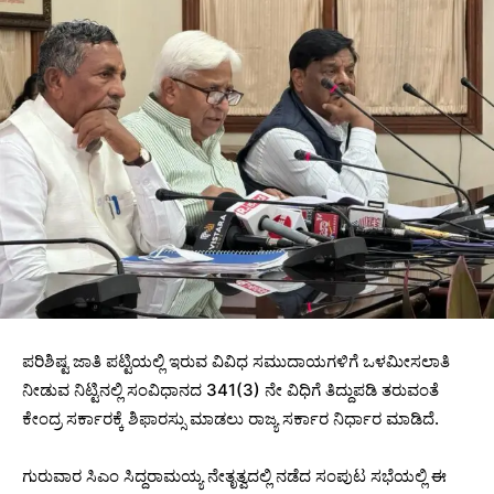
ಪರಿಶಿಷ್ಟ ಜಾತಿ ಪಟ್ಟಿಯಲ್ಲಿ ಇರುವ ವಿವಿಧ ಸಮುದಾಯಗಳಿಗೆ ಒಳಮೀಸಲಾತಿ
ನೀಡುವ ನಿಟ್ಟಿನಲ್ಲಿ ಸಂವಿಧಾನದ 341(3) ನೇ ವಿಧಿಗೆ ತಿದ್ದುಪಡಿ ತರುವಂತೆ
ಕೇಂದ್ರ ಸರ್ಕಾರಕ್ಕೆ ಶಿಫಾರಸ್ಸು ಮಾಡಲು ರಾಜ್ಯ ಸರ್ಕಾರ ನಿರ್ಧಾರ ಮಾಡಿದೆ.
ಗುರುವಾರ ಸಿಎಂ ಸಿದ್ದರಾಮಯ್ಯ ನೇತೃತ್ವದಲ್ಲಿ ನಡೆದ ಸಂಪುಟ ಸಭೆಯಲ್ಲಿ ಈ