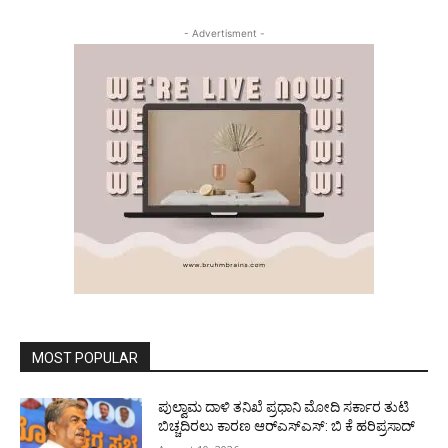
- Advertisment -
MOST POPULAR
ಪುಲ್ವಾಮ ದಾಳಿ ತನಿಖೆ ಪ್ರಧಾನಿ ಮೋದಿ ಸರ್ಕಾರ ತುಟಿ
ಬಿಚ್ಚದಿರಲು ಕಾರಣ ಆರ್‌ಎಸ್ಎಸ್: ಬಿ ಕೆ ಹರಿಪ್ರಸಾದ್