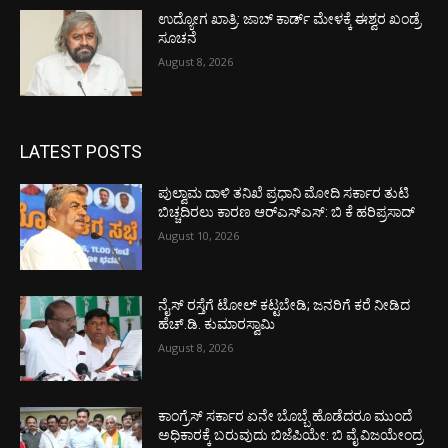
ಉದ್ಯೋಗ ಖಾತ್ರಿ: ಜಾಬ್ ಕಾರ್ಡ್ ಮೇಳಕ್ಕೆ ಈಶ್ವರ ಖಂಡ್ರೆ
ಸೂಚನೆ
August 8, 2026
LATEST POSTS
ಪುಲ್ವಾಮ ದಾಳಿ ತನಿಖೆ ಪ್ರಧಾನಿ ಮೋದಿ ಸರ್ಕಾರ ತುಟಿ
ಬಿಚ್ಚದಿರಲು ಕಾರಣ ಆರ್‌ಎಸ್ಎಸ್: ಬಿ ಕೆ ಹರಿಪ್ರಸಾದ್
August 10, 2026
ನೈಸ್ ರಸ್ತೆಗೆ ಟೋಲ್ ಕಟ್ಟಬೇಡಿ; ಜನರಿಗೆ ಕರೆ ನೀಡಿದ
ಹೆಚ್.ಡಿ. ಕುಮಾರಸ್ವಾಮಿ
August 8, 2026
ಕಾಂಗ್ರೆಸ್ ಸರ್ಕಾರ ಏನೇ ಬೊಬ್ಬೆ ಹೊಡೆದರೂ ಮುಂದೆ
ಅಧಿಕಾರಕ್ಕೆ ಬರುವುದು ಬಿಜೆಪಿಯೇ: ಬಿ ವೈ ವಿಜಯೇಂದ್ರ