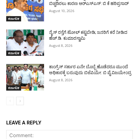
ಬಿಚ್ಚದಿರಲು ಕಾರಣ ಆರ್‌ಎಸ್ಎಸ್: ಬಿ ಕೆ ಹರಿಪ್ರಸಾದ್
August 10, 2026
ಕರ್ನಾಟಕ
ನೈಸ್ ರಸ್ತೆಗೆ ಟೋಲ್ ಕಟ್ಟಬೇಡಿ; ಜನರಿಗೆ ಕರೆ ನೀಡಿದ
ಹೆಚ್.ಡಿ. ಕುಮಾರಸ್ವಾಮಿ
August 8, 2026
ಕರ್ನಾಟಕ
ಕಾಂಗ್ರೆಸ್ ಸರ್ಕಾರ ಏನೇ ಬೊಬ್ಬೆ ಹೊಡೆದರೂ ಮುಂದೆ
ಅಧಿಕಾರಕ್ಕೆ ಬರುವುದು ಬಿಜೆಪಿಯೇ: ಬಿ ವೈ ವಿಜಯೇಂದ್ರ
August 8, 2026
ಕರ್ನಾಟಕ
LEAVE A REPLY