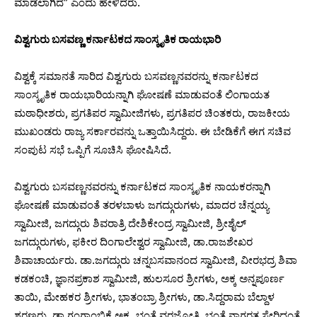
ಮಾಡಲಾಗಿದೆ” ಎಂದು ಹೇಳಿದರು.
ವಿಶ್ವಗುರು ಬಸವಣ್ಣ ಕರ್ನಾಟಕದ ಸಾಂಸ್ಕೃತಿಕ ರಾಯಭಾರಿ
ವಿಶ್ವಕ್ಕೆ ಸಮಾನತೆ ಸಾರಿದ ವಿಶ್ವಗುರು ಬಸವಣ್ಣನವರನ್ನು ಕರ್ನಾಟಕದ
ಸಾಂಸ್ಕೃತಿಕ ರಾಯಭಾರಿಯನ್ನಾಗಿ ಘೋಷಣೆ ಮಾಡುವಂತೆ ಲಿಂಗಾಯತ
ಮಠಾಧೀಶರು, ಪ್ರಗತಿಪರ ಸ್ವಾಮೀಜಿಗಳು, ಪ್ರಗತಿಪರ ಚಿಂತಕರು, ರಾಜಕೀಯ
ಮುಖಂಡರು ರಾಜ್ಯ ಸರ್ಕಾರವನ್ನು ಒತ್ತಾಯಿಸಿದ್ದರು. ಈ ಬೇಡಿಕೆಗೆ ಈಗ ಸಚಿವ
ಸಂಪುಟ ಸಭೆ ಒಪ್ಪಿಗೆ ಸೂಚಿಸಿ ಘೋಷಿಸಿದೆ.
ವಿಶ್ವಗುರು ಬಸವಣ್ಣನವರನ್ನು ಕರ್ನಾಟಕದ ಸಾಂಸ್ಕೃತಿಕ ನಾಯಕರನ್ನಾಗಿ
ಘೋಷಣೆ ಮಾಡುವಂತೆ ತರಳಬಾಳು ಜಗದ್ಗುರುಗಳು, ಮಾದರ ಚೆನ್ನಯ್ಯ
ಸ್ವಾಮೀಜಿ, ಜಗದ್ಗುರು ಶಿವರಾತ್ರಿ ದೇಶಿಕೇಂದ್ರ ಸ್ವಾಮೀಜಿ, ಶ್ರೀಶೈಲ್
ಜಗದ್ಗುರುಗಳು, ಫಕೀರ ದಿಂಗಾಲೇಶ್ವರ ಸ್ವಾಮೀಜಿ, ಡಾ.ರಾಜಶೇಖರ
ಶಿವಾಚಾರ್ಯರು. ಡಾ.ಜಗದ್ಗುರು ಚನ್ನಬಸವಾನಂದ ಸ್ವಾಮೀಜಿ, ವೀರಭದ್ರ ಶಿವಾ
ಕಡಕಂಚಿ, ಜ್ಞಾನಪ್ರಕಾಶ ಸ್ವಾಮೀಜಿ, ಹುಲಸೂರ ಶ್ರೀಗಳು, ಅಕ್ಕ ಅನ್ನಪೂರ್ಣ
ತಾಯಿ, ಮೇಹಕರ ಶ್ರೀಗಳು, ಭಾತಂಬ್ರಾ ಶ್ರೀಗಳು, ಡಾ.ಸಿದ್ದರಾಮ ಬೆಲ್ದಾಳ
ಶರಣರು, ಡಾ.ಗಂಗಾಂಬಿಕೆ ಅಕ್ಕ, ಭಂತೆ ವರಜ್ಯೋತಿ, ಭಂತೆ ನಾಗರತ್ನ ಸೇರಿದಂತೆ