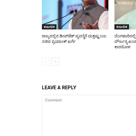
ಕರ್ನಾಟಕ
ಕರ್ನಾಟಕ
ರಾಜ್ಯದಲ್ಲಿನ ಡೀಪ್‌ಟೆಕ್‌ ವ್ಯವಸ್ಥೆಗೆ ಮತ್ತಷ್ಟು ಬಲ:
ಬೆಂಗಳೂರಿನಲ್ಲ
ಸಚಿವ ಪ್ರಿಯಾಂಕ್ ಖರ್ಗೆ
ದೌರ್ಜನ್ಯ 
ಕಾರಜೋಳ
LEAVE A REPLY