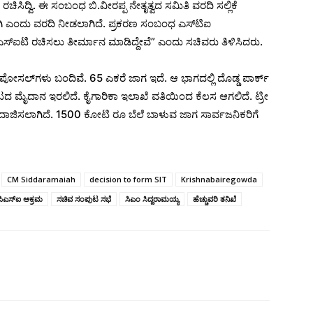
ಸಿದ್ವಿ. ಈ ಸಂಬಂಧ ಬಿ.ವೀರಪ್ಪ ನೇತೃತ್ವದ ಸಮಿತಿ ವರದಿ ಸಲ್ಲಿಕೆ
 ಭಾಗಿ ಎಂದು ವರದಿ ನೀಡಲಾಗಿದೆ. ಪ್ರಕರಣ ಸಂಬಂಧ ಎಸ್​ಟಿಐ
ಿ ಎಸ್​ಐಟಿ‌ ರಚಿಸಲು ತೀರ್ಮಾನ ಮಾಡಿದ್ದೇವೆ” ಎಂದು ಸಚಿವರು ತಿಳಿಸಿದರು.
ಪ್ರಪೋಸಲ್​ಗಳು ಬಂದಿವೆ. 65 ಎಕರೆ ಜಾಗ ಇದೆ. ಆ ಭಾಗದಲ್ಲಿ ದೊಡ್ಡ ಪಾರ್ಕ್
್, ಆಟದ ಮೈದಾನ ಇರಲಿದೆ. ಕೈಗಾರಿಕಾ ಇಲಾಖೆ ವತಿಯಿಂದ ಕೆಲಸ ಆಗಲಿದೆ. ಟ್ರೀ
 ಅಂದಾಜಿಸಲಾಗಿದೆ. 1500 ಕೋಟಿ ರೂ ಬೆಲೆ ಬಾಳುವ ಜಾಗ ಸಾರ್ವಜನಿಕರಿಗೆ
CM Siddaramaiah
decision to form SIT
Krishnabairegowda
ಪಿಎಸ್‌ಐ ಅಕ್ರಮ
ಸಚಿವ ಸಂಪುಟ ಸಭೆ
ಸಿಎಂ ಸಿದ್ದರಾಮಯ್ಯ
ಹೆಚ್ಚುವರಿ ತನಿಖೆ