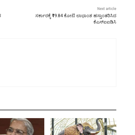
Next article
ರ
ಸರ್ಕಾರಕ್ಕೆ ₹19.84 ಕೋಟಿ ಲಾಭಾಂಶ ಹಸ್ತಾಂತರಿಸಿದ
ಕೆಎಸ್ಐಐಡಿಸಿ