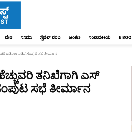
ದೇಶ
ಸಿನಿಮಾ
ಸ್ಪೆಷಲ್ ವರದಿ
ಅಂಕಣ
ಸಂಪಾದಕೀಯ
E BOO
ಎಸ್​ಐಟಿ‌ ರಚಿಸಲು ಸಚಿವ ಸಂಪುಟ ಸಭೆ ತೀರ್ಮಾನ
ೆಚ್ಚುವರಿ ತನಿಖೆಗಾಗಿ ಎಸ್​
ಸಂಪುಟ ಸಭೆ ತೀರ್ಮಾನ