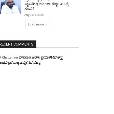
ಸ್ಥಾಪನೆಗಿಲ್ಲ ಅವಕಾಶ: ಈಶ್ವರ ಖಂಡ್ರೆ
ಸೂಚನೆ
August 6, 2026
Load more
RECENT COMMENTS
ದೇವರಾಜ ಅರಸು ಪ್ರಯೋಗಿಸಿದ ಅಸ್ತ್ರ,
A Chettan
on
ಗರಿವಿಲ್ಲದೆ ರಾಜ್ಯವನ್ನುಳಿಸಿದ ರಹಸ್ಯ