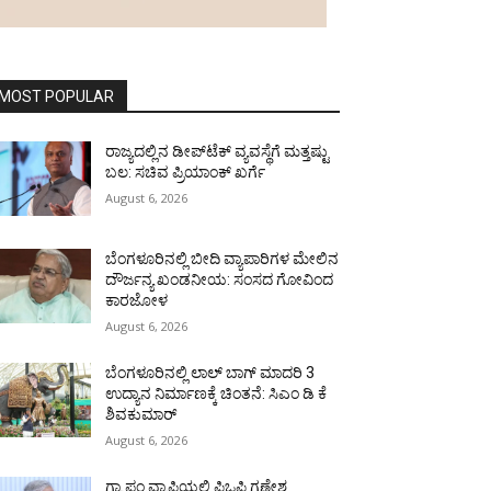
MOST POPULAR
ರಾಜ್ಯದಲ್ಲಿನ ಡೀಪ್‌ಟೆಕ್‌ ವ್ಯವಸ್ಥೆಗೆ ಮತ್ತಷ್ಟು
ಬಲ: ಸಚಿವ ಪ್ರಿಯಾಂಕ್ ಖರ್ಗೆ
August 6, 2026
ಬೆಂಗಳೂರಿನಲ್ಲಿ ಬೀದಿ ವ್ಯಾಪಾರಿಗಳ ಮೇಲಿನ
ದೌರ್ಜನ್ಯ ಖಂಡನೀಯ: ಸಂಸದ ಗೋವಿಂದ
ಕಾರಜೋಳ
August 6, 2026
ಬೆಂಗಳೂರಿನಲ್ಲಿ ಲಾಲ್ ಬಾಗ್ ಮಾದರಿ 3
ಉದ್ಯಾನ ನಿರ್ಮಾಣಕ್ಕೆ ಚಿಂತನೆ: ಸಿಎಂ ಡಿ ಕೆ
ಶಿವಕುಮಾರ್
August 6, 2026
ಗ್ರಾ.ಪಂ.ವ್ಯಾಪ್ತಿಯಲ್ಲಿ ಪಿಒಪಿ ಗಣೇಶ